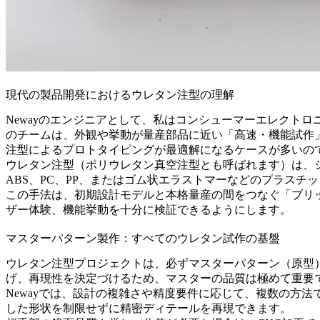
現代の製品開発におけるウレタン注型の理解
Newayのエンジニアとして、私はコンシューマーエレクト
のチームは、外観や挙動が量産部品に近い「高速・機能試作
注型によるプロトタイピングが最適解になるケースが多いの
ウレタン注型（ポリウレタン真空注型とも呼ばれます）は、
ABS、PC、PP、またはゴム状エラストマーなどのプラス
この手法は、初期設計モデルと本格量産の間をつなぐ「ブリ
ザー体験、機能挙動を十分に検証できるようにします。
マスターパターン製作：すべてのウレタン試作の基盤
ウレタン注型プロジェクトは、必ずマスターパターン（原型
げ、再現性を決定づけるため、マスターの品質は極めて重要
Newayでは、設計の複雑さや精度要件に応じて、複数の方
した形状を制限せずに精密ディテールを再現できます。