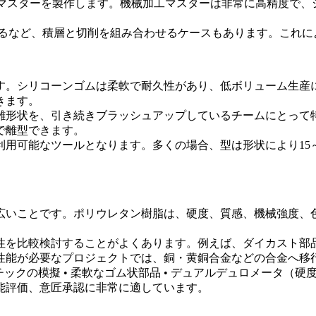
マスターを製作します。機械加工マスターは非常に高精度で、
げるなど、積層と切削を組み合わせるケースもあります。これに
す。シリコーンゴムは柔軟で耐久性があり、低ボリューム生産
きます。
雑形状を、引き続きブラッシュアップしているチームにとって
で離型できます。
用可能なツールとなります。多くの場合、型は形状により15
広いことです。ポリウレタン樹脂は、硬度、質感、機械強度、
性を比較検討することがよくあります。例えば、ダイカスト部
性能が必要なプロジェクトでは、
銅・黄銅合金
などの合金へ移
クの模擬 • 柔軟なゴム状部品 • デュアルデュロメータ（硬度違
能評価、意匠承認に非常に適しています。