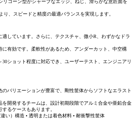
シリコーン型がシャープなエッジ、ねじ、滑らかな意匠面を
より、スピードと精度の最適バランスを実現します。
に適しています。さらに、テクスチャ、微小R、わずかなドラ
特に有効です。柔軟性があるため、アンダーカット、中空構
～30ショット程度に対応でき、ユーザーテスト、エンジニアリ
色のバリエーションが豊富で、剛性筐体からソフトなエラスト
品を開発するチームは、設計初期段階で
アルミ合金
や
亜鉛合金
行するケースもあります。
い）構造 • 透明または着色材料 • 耐衝撃性筐体