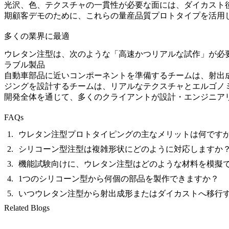
光沢、色、テクスチャの一貫性が必要な面には、
ダイカスト
期顧客デモのために、これらの量産品質プロトタイプを活用
多くの業界に最適
ウレタン注型は、次のような「高速かつリアルな試作」が必要な業界
ラブル製品
自動車部品
に近いコンポーネントを準備するチームは、射出
ジングを設計するチームは、リアルなテクスチャとエルゴノ
開発全体を通じて、多くのクライアントが
設計・エンジニア
FAQs
ウレタン注型プロトタイピングの主なメリットは何です
シリコーン型注型は複雑形状にどのように対応しますか
機能試験向けに、ウレタン注型はどのような材料を模擬
1つのシリコーン型から何個の部品を製作できますか？
いつウレタン注型から射出成形またはダイカストへ移行
Related Blogs