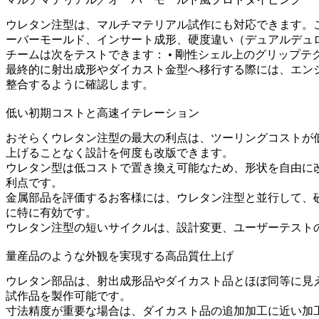
ウレタン注型は、マルチマテリアル試作にも対応できます。
ーバーモールド、インサート成形、硬度違い（デュアルデュ
チームは次をテストできます： • 剛性シェル上のグリップテクス
最終的に射出成形やダイカスト金型へ移行する際には、エン
整合するように確認します。
低い初期コストと高速イテレーション
おそらくウレタン注型の最大の利点は、ツーリングコストが
上げることなく設計を何度も改版できます。
ウレタン型は低コストで置き換え可能なため、形状を自由に
利点です。
金属部品を評価するお客様には、ウレタン注型と並行して、
に特に有効です。
ウレタン注型の短いサイクルは、設計変更、ユーザーテスト
量産品のような外観を実現する高品質仕上げ
ウレタン部品は、射出成形品やダイカスト品とほぼ同等に見
試作品を製作可能です。
寸法精度が重要な場合は、
ダイカスト品の追加加工
に近い加