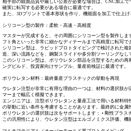
相手部の鏡面品質や厳しい公差が必要な場合は、
CNC加工
で
確実に転写する必要がある場合に最適です。
また、3Dプリントで基本形状を作り、機能面を加工で仕上
シリコーン型の製作：柔軟・高速・高精度
マスターが完成すると、その周囲にシリコーン型を製作しま
フト角といった非常に細かなディテールまで高精度に転写で
シリコーン型は、
ラピッドプロトタイピング
で検討された複
造、深い流路などを、鋼製スライドや多分割ツーリングなし
このシリコーン型は、ポリウレタン部品を注型するための再利
ングビルド、投資家向けサンプル、量産前検証に最適です。
ポリウレタン材料：最終量産プラスチックの挙動を再現
ウレタン注型が非常に有用な理由の一つは、材料の選択肢が
マーまで幅広く模擬できます。
エンジニアは、注型ポリウレタンと量産工法で用いる材料特
の挙動に近い条件を考慮することがあります。最終的に金属
ポリウレタンの選択肢は次をサポートします： • 剛性プラスチッ
この汎用性により、ウレタン注型はエルゴノミクス評価、機
マルチマテリアル／オーバーモールド風プロトタイピング