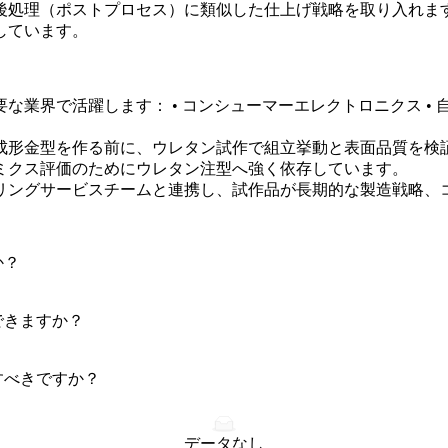
後処理（ポストプロセス）
に類似した仕上げ戦略を取り入れま
しています。
で活躍します： • コンシューマーエレクトロニクス • 自動車
成形金型を作る前に、ウレタン試作で組立挙動と表面品質を検
ミクス評価のためにウレタン注型へ強く依存しています。
リングサービス
チームと連携し、試作品が長期的な製造戦略、
か？
？
できますか？
すべきですか？
データなし