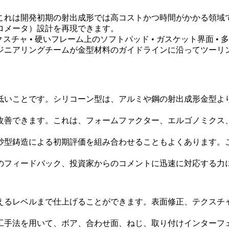
これは開発初期の射出成形では高コストかつ時間がかかる領域
ロメータ）設計を再現できます。
チャ • 硬いフレーム上のソフトパッド • ガスケット界面 •
ジニアリングチームが
金型材料
のガイドラインに沿ってツーリ
低いことです。シリコーン型は、アルミや鋼の射出成形金型よ
改善できます。これは、フォームファクター、エルゴノミクス
砂型鋳造
による初期評価を組み合わせる
こともよくあります。
のフィードバック、投資家からのコメントに迅速に対応する力
えるレベルまで仕上げることができます。表面修正、テクスチ
工手法を用いて、ボア、合わせ面、ねじ、取り付けインターフ