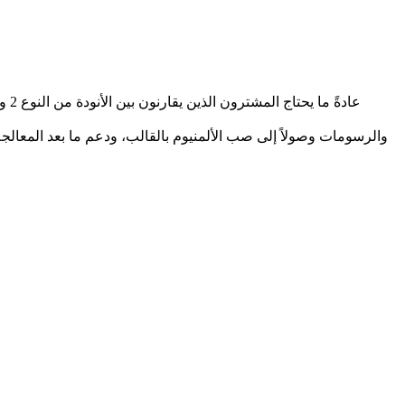
عادةً ما يحتاج المشترون الذين يقارنون بين
الأنودة من النوع 2 والنوع 3
تراجع Neway هذه التفاصيل بدءًا من مراجعة ملفات CAD والرسومات وصولاً إلى
صب الألمنيوم بالقالب
، و
دعم ما بعد المعالج