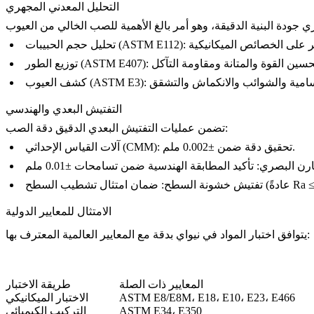
التحليل المعدني المجهري
تحليل حجم الحبيبات (ASTM E112):
توزيع الطور (ASTM E407):
كشف العيوب (ASTM E3):
التفتيش البعدي والهندسي
تضمن عمليات التفتيش البعدي الدقيق دقة الصب:
تحقيق دقة ضمن ±0.002 ملم.
آلات القياس الإحداثي (CMM):
ارن البصري:
تفتيش خشونة السطح:
الامتثال للمعايير الدولية
يتوافق اختبار المواد في نيواي بدقة مع المعايير العالمية المعترف بها:
المعايير ذات الصلة
طريقة الاختبار
ASTM E8/E8M، E18، E10، E23، E466
الاختبار الميكانيكي
ASTM E34، E350
التركيب الكيميائي