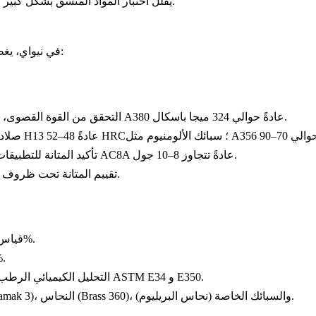
يقلل اختبار المواد المتسق بشكل كبير من المخاطر، ويحسن عمر المكون، ويضمن جودة صب يمكن التنبؤ بها.
في نيواي، يغطي نهجنا الشامل فئات الاختبار الحرجة لتحسين دقة الصب وموثوقيته:
عادةً حوالي 324 ميجا باسكال.
سبيكة الألومنيوم A380
التحقق من القوة القصوى، 
A356
تقييم مقاومة التشوه (صلادة الفولاذ H13 عادةً 48–52 HRC؛ سبائك الألومنيوم مثل
عادةً تتجاوز 8–10 جول.
AC8A
تأكيد المتانة للتطبيقات الديناميكية، سبائك الألومنيوم مثل
تقييم المتانة تحت ظروف التحميل الدوري (10^6 دورة أو أكثر).
قياس التركيب العنصري بدقة ±0.01%.
تحقق غير مدمر، 
تحقق دقيق من العناصر السبائكية الحرجة الممتثلة لمعايير مثل ASTM E34 و E350.
التحليل الكيميائي الرطب
).
)، والسبائك الخاصة (
نحاس البريليوم
Brass 360
)، النحاس (
amak 3