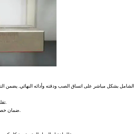
تقليل العيوب، بما في ذلك المسامية والشقوق والانكماش والشوائب.
ضمان خصائص ميكانيكية متسقة (القوة، المطيلية، الصلادة، مقاومة التعب).