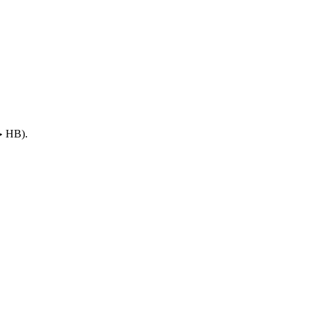
حوالي 70–90 HB).