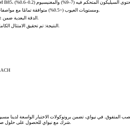
حجم الحبيبات (ASTM 5–7) ومستويات العيوب (<0.5%) متوافقة تمامًا مع مواصفات الفضاء.
أكدت عمليات التفتيش باستخدام CMM الدقة البعدية ضمن ±0.005 ملم.
النتيجة: تم تحقيق الامتثال الكامل، مما زاد بشكل كبير من الموثوقية والسلامة وثقة المستخدم النهائي.
متوافق
الصب المتفوق. في
نيواي
شرك مع نيواي للحصول على حلول صب موثوقة ودقيقة ومعتمدة مدعومة باختبارات مواد شاملة واحترافية.