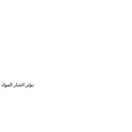
يؤثر اختبار المواد الشامل بشكل مباشر على اتساق الصب ودقته وأدائه النهائي. يضمن التقييم المنهجي الالتزام بالمواصفات الصارمة ويعزز الموثوقية من خلال: