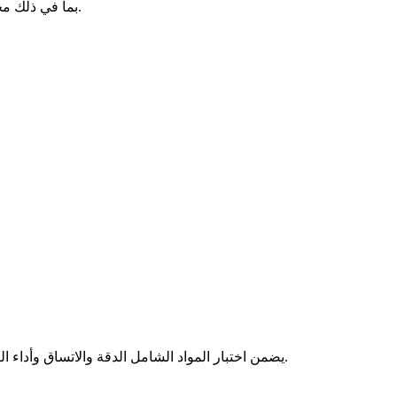
تطابق تركيب السبيكة بدقة مع متطلبات ASTM B85، بما في ذلك محتوى السيليكون المتحكم فيه (7–9%) والمغنيسيوم (0.2–0.6%).
، تضمن بروتوكولات الاختبار الواسعة لدينا مسبوكات معدنية موثوقة، تلبي معايير الصناعة الصارمة ومتطلبات العملاء.
يضمن اختبار المواد الشامل الدقة والاتساق وأداء 