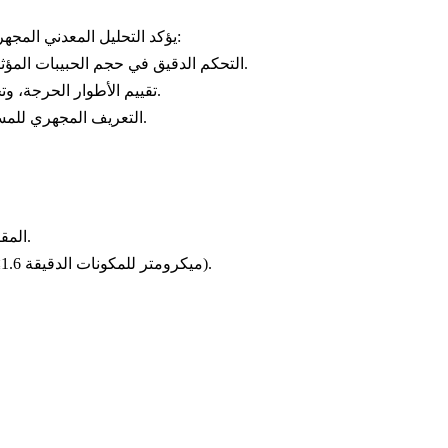
يؤكد التحليل المعدني المجهري جودة البنية الدقيقة، وهو أمر بالغ الأهمية للصب الخالي من العيوب:
التحكم الدقيق في حجم الحبيبات المؤثر على الخصائص الميكانيكية.
تقييم الأطوار الحرجة، وتحسين القوة والمتانة ومقاومة التآكل.
التعريف المجهري للمسامية والشوائب والانكماش والتشقق.
تأكيد المطابقة الهندسية ضمن تسامحات ±0.01 ملم.
المق
ضمان امتثال تشطيب السطح (عادةً Ra ≤1.6 ميكرومتر للمكونات الدقيقة).