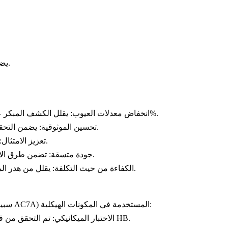
يضمن الالتزام الصارم بهذه المعايير دقة صب متسقة وأداء مكون موثوق.
يقلل الكشف المبكر عن العيوب من المنتجات المرفوضة في الإنتاج بنسبة تصل إلى 50%.
انخفاض معدلات العيوب:
يضمن التحقق الدقيق من الخصائص الميكانيكية والكيميائية أداء مكون موثوق.
تحسين الموثوقية:
يدعم التوثيق التفصيلي المواصفات التنظيمية ومواصفات العملاء.
تعزيز الامتثال:
تضمن طرق الاختبار القابلة للتكرار حدًا أدنى من التباين في التصنيع عالي الحجم.
جودة متسقة:
يقلل من هدر المواد وعدد اضطرابات الإنتاج، مما يخفض تكاليف التصنيع الإجمالية.
الكفاءة من حيث التكلفة:
) المستخدمة في المكونات الهيكلية:
سبيكة AC7A
تم التحقق من قوة الشد عند 300–320 ميجا باسكال؛ الصلادة باستمرار بين 80–90 HB.
الاختبار الميكانيكي: