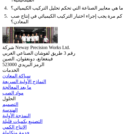
ما هي معايير الصناعة التي تحكم تحليل التركيب الكيميائي؟
كم مرة يجب إجراء اختبار التركيب الكيميائي في إنتاج صب
المعادن؟
شركة Neway Precision Works Ltd.
رقم 3 طريق لفوشان الصناعي الغربي
فينغغانغ، دونغقوان، الصين
الرمز البريدي 523000
الخدمات
سباكة المعادن
النماذج الأولية السريعة
ما بعد المعالجة
مواد الصب
الحلول
التصميم
الهندسة
النمذجة الأولية
التصنيع بكميات قليلة
الإنتاج الكمي
خدمة متكاملة