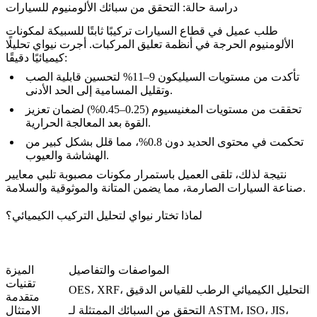
دراسة حالة: التحقق من سبائك الألومنيوم للسيارات
طلب عميل في قطاع السيارات تركيبًا ثابتًا للسبيكة لمكونات
الألومنيوم الحرجة في أنظمة تعليق المركبات. أجرت نيواي تحليلًا
كيميائيًا دقيقًا:
تأكدت من مستويات السيليكون 9–11% لتحسين قابلية الصب
وتقليل المسامية إلى الحد الأدنى.
تحققت من مستويات المغنيسيوم (0.25–0.45%) لضمان تعزيز
القوة بعد المعالجة الحرارية.
تحكمت في محتوى الحديد دون 0.8%، مما قلل بشكل كبير من
الهشاشة والعيوب.
نتيجة لذلك، تلقى العميل باستمرار مكونات مصبوبة تلبي معايير
صناعة السيارات الصارمة، مما يضمن المتانة والموثوقية والسلامة.
لماذا تختار نيواي لتحليل التركيب الكيميائي؟
المواصفات والتفاصيل
الميزة
تقنيات
OES، XRF، التحليل الكيميائي الرطب للقياس الدقيق
متقدمة
التحقق من السبائك الممتثلة لـ ASTM، ISO، JIS،
الامتثال