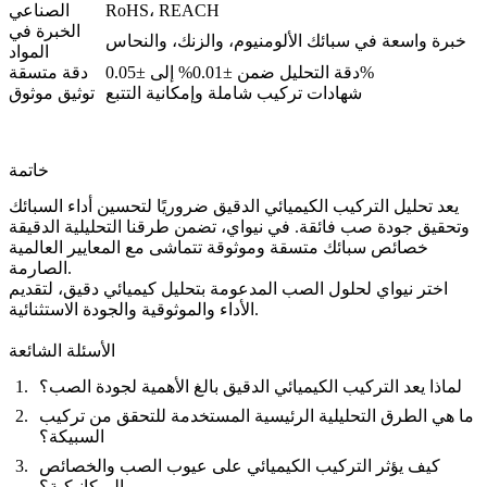
RoHS، REACH
الصناعي
الخبرة في
خبرة واسعة في سبائك الألومنيوم، والزنك، والنحاس
المواد
دقة التحليل ضمن ±0.01% إلى ±0.05%
دقة متسقة
شهادات تركيب شاملة وإمكانية التتبع
توثيق موثوق
خاتمة
يعد تحليل التركيب الكيميائي الدقيق ضروريًا لتحسين أداء السبائك
وتحقيق جودة صب فائقة. في
نيواي
، تضمن طرقنا التحليلية الدقيقة
خصائص سبائك متسقة وموثوقة تتماشى مع المعايير العالمية
الصارمة.
اختر نيواي لحلول الصب المدعومة بتحليل كيميائي دقيق، لتقديم
الأداء والموثوقية والجودة الاستثنائية.
الأسئلة الشائعة
لماذا يعد التركيب الكيميائي الدقيق بالغ الأهمية لجودة الصب؟
ما هي الطرق التحليلية الرئيسية المستخدمة للتحقق من تركيب
السبيكة؟
كيف يؤثر التركيب الكيميائي على عيوب الصب والخصائص
الميكانيكية؟