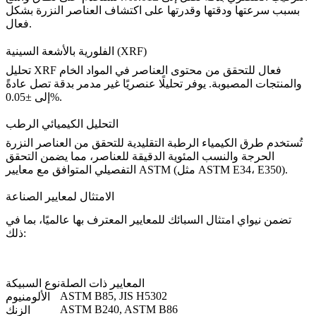
بسبب سرعتها ودقتها وقدرتها على اكتشاف العناصر النزرة بشكل
فعال.
الفلورية بالأشعة السينية (XRF)
تحليل XRF فعال للتحقق من محتوى العناصر في المواد الخام
والمنتجات المصبوبة. يوفر تحليلًا عنصريًا غير مدمر بدقة تصل عادةً
إلى ±0.05%.
التحليل الكيميائي الرطب
تُستخدم طرق الكيمياء الرطبة التقليدية للتحقق من العناصر النزرة
الحرجة والنسب المئوية الدقيقة للعناصر، مما يضمن التحقق
التفصيلي المتوافق مع معايير ASTM (مثل ASTM E34، E350).
الامتثال لمعايير الصناعة
تضمن نيواي امتثال السبائك للمعايير المعترف بها عالميًا، بما في
ذلك:
المعايير ذات الصلة
نوع السبيكة
ASTM B85, JIS H5302
الألومنيوم
ASTM B240, ASTM B86
الزنك