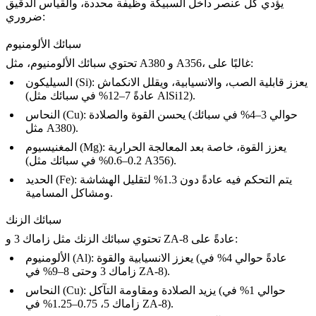
يؤدي كل عنصر داخل السبيكة وظيفة محددة، والقياس الدقيق
ضروري:
سبائك الألومنيوم
، غالبًا على:
A356
و
A380
تحتوي سبائك الألومنيوم، مثل
: يعزز قابلية الصب، والانسيابية، ويقلل الانكماش
السيليكون (Si)
).
AlSi12
(عادةً 7–12% في سبائك مثل
: يحسن القوة والصلادة (حوالي 3–4% في سبائك
النحاس (Cu)
مثل A380).
: يعزز القوة، خاصة بعد المعالجة الحرارية
المغنيسيوم (Mg)
(0.2–0.6% في سبائك مثل A356).
: يتم التحكم فيه عادةً دون 1.3% لتقليل الهشاشة
الحديد (Fe)
ومشاكل المسامية.
سبائك الزنك
عادةً على:
ZA-8
و
تحتوي سبائك الزنك مثل
زاماك 3
: يعزز الانسيابية والقوة (عادةً حوالي 4% في
الألومنيوم (Al)
زاماك 3 وحتى 8–9% في ZA-8).
: يزيد الصلادة ومقاومة التآكل (حوالي 1% في
النحاس (Cu)
زاماك 5، 0.75–1.25% في ZA-8).