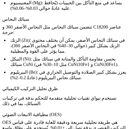
: يساعد في منع التآكل بين الحبيبات (يُحافظ
المغنيسيوم (Mg)
عليه عادةً حوالي 0.03%–0.06%).
سبائك النحاس
عناصر
C18200
و
تتضمن سبائك النحاس مثل
النحاس الأصفر 360
حرجة:
: في سبائك النحاس الأصفر، يمكن أن يختلف محتوى
الزنك (Zn)
الزنك بشكل كبير (حوالي 30–40% في النحاس الأصفر 360)،
مما يؤثر على القوة والمطيلية.
: يحسن مقاومة التآكل والمتانة في سبائك مثل
النيكل (Ni)
).
CuNi30Fe1
سبائك CuNi (مثل 10–30% في CuNi10Fe1 و
: يعزز بشكل كبير الصلادة والتوصيل الحراري في
البيريليوم (Be)
(عادةً 0.2–2%).
سبائك
نحاس البيريليوم
طرق تحليل التركيب الكيميائي
تستخدم نيواي تقنيات تحليلية متقدمة للتحكم بدقة في تركيبات
السبائك، بما في ذلك:
مطيافية الانبعاث الضوئي (OES)
OES هي طريقة تحليلية سريعة ودقيقة للغاية قادرة على قياس
التركيب العنصري بدقة تصل إلى ±0.01%. تُستخدم على نطاق واسع