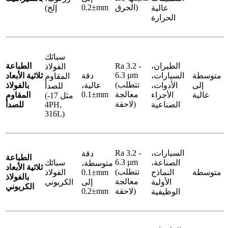
الحرق)
±0.2mm
عالية
إلخ)
الحرارة
سبائك
الطيران،
Ra 3.2 -
الطباعة
الفولاذ
6.3 µm
متوسطة
السيارات،
دقة
ثلاثية الأبعاد
المقاوم
(تتطلب
إلى
الأدوات،
عالية،
بالفولاذ
للصدأ
معالجة
±0.1mm
عالية
الأجزاء
المقاوم
(مثل 17-
لاحقة)
الصناعية
4PH,
للصدأ
316L)
السيارات،
Ra 3.2 -
دقة
الطباعة
6.3 µm
الصناعة،
سبائك
متوسطة،
ثلاثية الأبعاد
(تتطلب
متوسطة
النماذج
±0.1mm
الفولاذ
بالفولاذ
معالجة
الأولية
إلى
الكربوني
الكربوني
لاحقة)
±0.2mm
الوظيفية