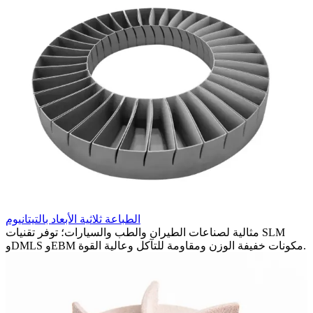
س
؛
الطباعة ثلاثية الأبعاد بالتيتانيوم
مثالية لصناعات الطيران والطب والسيارات؛ توفر تقنيات SLM
وDMLS وEBM مكونات خفيفة الوزن ومقاومة للتآكل وعالية القوة.