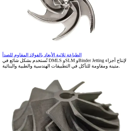
ج
تشطيب
الطباعة ثلاثية الأبعاد بالفولاذ المقاوم للصدأ
م
تُستخدم بشكل شائع في DMLS وSLM وBinder Jetting لإنتاج أجزاء
متينة ومقاومة للتآكل في التطبيقات الهندسية والطبية والبنائية.