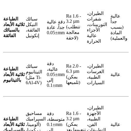
الطيران،
عالية
Ra 1.6 -
شفرات
سبائك
الطباعة
3.2 µm
ة
جداً
دقة عالية
التوربينات،
النيكل
ثلاثية الأبعاد
(تتطلب
ى
(بسبب
جداً، عادة
الأجزاء
الفائقة،
بالسبائك
معالجة
المادة
±0.05mm
عالية
إنكونيل
الفائقة
لاحقة)
والعملية)
الحرارة
دقة
الطيران،
Ra 2.0 -
سبائك
الطباعة
عالية،
6.3 µm
الغرسات
التيتانيوم
ى
عالية
±0.05mm
ثلاثية الأبعاد
(يمكن
الطبية،
(مثل Ti-
ة
إلى
بالتيتانيوم
تلميعها)
السيارات
6Al-4V)
±0.1mm
الطيران،
الأجهزة
Ra 1.6 -
مساحيق
دقة
3.2 µm
الطبية،
السيراميك
الطباعة
متوسطة،
(يمكن
ة
عالية
الفن،
±0.1mm
(ألومينا،
ثلاثية الأبعاد
تنعيمها بعد
التطبيقات
إلى
زركونيا،
بالسيراميك