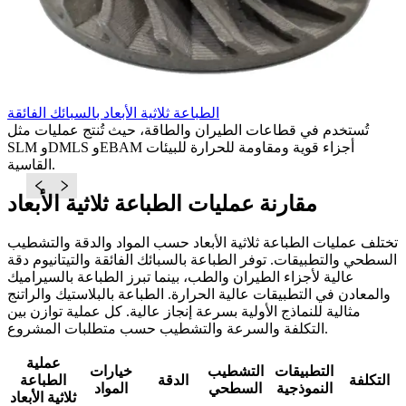
م
الطباعة ثلاثية الأبعاد بالسبائك الفائقة
S
تُستخدم في قطاعات الطيران والطاقة، حيث تُنتج عمليات مثل
SLM وDMLS وEBAM أجزاء قوية ومقاومة للحرارة للبيئات
القاسية.
مقارنة عمليات الطباعة ثلاثية الأبعاد
تختلف عمليات الطباعة ثلاثية الأبعاد حسب المواد والدقة والتشطيب
السطحي والتطبيقات. توفر الطباعة بالسبائك الفائقة والتيتانيوم دقة
عالية لأجزاء الطيران والطب، بينما تبرز الطباعة بالسيراميك
والمعادن في التطبيقات عالية الحرارة. الطباعة بالبلاستيك والراتنج
مثالية للنماذج الأولية بسرعة إنجاز عالية. كل عملية توازن بين
التكلفة والسرعة والتشطيب حسب متطلبات المشروع.
عملية
التطبيقات
التشطيب
خيارات
التكلفة
الدقة
الطباعة
النموذجية
السطحي
المواد
ثلاثية الأبعاد