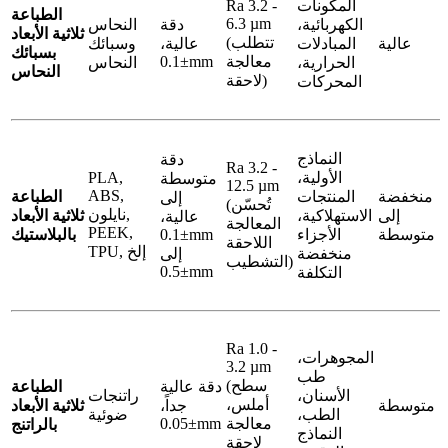
المكونات
Ra 3.2 -
الطباعة
6.3 µm
الكهربائية،
دقة
النحاس
ثلاثية الأبعاد
(تتطلب
عالية
المبادلات
عالية،
وسبائك
بسبائك
معالجة
±0.1mm
الحرارية،
النحاس
النحاس
لاحقة)
المحركات
النماذج
دقة
Ra 3.2 -
الأولية،
PLA,
متوسطة
12.5 µm
ABS,
منخفضة
المنتجات
الطباعة
إلى
(تُحسّن
نايلون,
ة
إلى
الاستهلاكية،
ثلاثية الأبعاد
عالية،
المعالجة
PEEK,
متوسطة
الأجزاء
±0.1mm
بالبلاستيك
اللاحقة
TPU, إلخ
منخفضة
إلى
التشطيب)
±0.5mm
التكلفة
Ra 1.0 -
المجوهرات،
3.2 µm
طب
(سطح
دقة عالية
الطباعة
الأسنان،
راتنجات
أملس،
ى
متوسطة
جداً،
ثلاثية الأبعاد
الطب،
ضوئية
معالجة
±0.05mm
ة
بالراتنج
النماذج
لاحقة