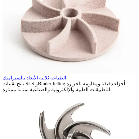
ك
لإنتاج
الطباعة ثلاثية الأبعاد بالسيراميك
تنتج تقنيات SLS وBinder Jetting أجزاء دقيقة ومقاومة للحرارة
للتطبيقات الطبية والإلكترونية والصناعية بمتانة ممتازة.