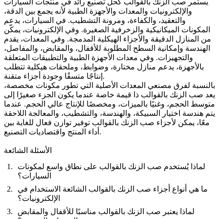
يستمر صب الزنك بالقوالب كحل تصنيع رائد في منتجات السيارات
والإلكترونيات والمعدات والأجهزة الطبية لأنه يجمع بين الدقة،
والتعقيد، والكفاءة، ومرونة التشطيب. في السيارات، يدعم
المكونات الميكانيكية والزخرفية الصغيرة. وفي الإلكترونيات، يمكّن
من المنازل الدقيقة والأجزاء الهيكلية المدمجة. وفي المعدات، يقدم
الهندسة وإمكانية السطح المطلوبة للأقفال، والمقابض، والمفاصل،
والتجهيزات. وفي معدات الأجهزة الطبية والتطبيقات المتعلقة
بالأجهزة، يدعم منازل مختارة، وضوابط، وملحقات هيكلية تتطلب
إنتاجًا متسقًا وجودة أجزاء متقنة.
بالنسبة لفرق مصنعي المعدات الأصلية التي تطور مكونات مخصصة،
يعد صب الزنك بالقوالب ذا قيمة خاصة عندما يكون الجزء صغيرًا إلى
متوسط الحجم، وغنيًا بالميزات، ومخصصًا للإنتاج عالي الحجم. عندما
يتم هندسة اختيار السبيكة، والهندسة، والتشطيب، والمعالجة اللاحقة
معًا، يمكن لأجزاء صب الزنك بالقوالب توفير توازن فعال للغاية بين
أداء المنتج واقتصاديات التصنيع.
الأسئلة الشائعة
لماذا يُستخدم صب الزنك بالقوالب على نطاق واسع لمكونات
السيارات؟
ما هي أنواع أجزاء صب الزنك بالقوالب الشائعة الاستخدام في
الإلكترونيات؟
لماذا يعتبر صب الزنك بالقوالب مناسبًا للأقفال والمقابض