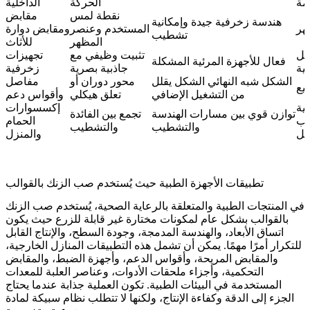
مة
الحركة
الداخلية
نقطة لمس
مقابض
هندسة زخرفية جيدة وإمكانية
هر
المستخدم وعنصر
ومقابض دوارة
تشطيب
المظهر
للأثاث
يل
تثبيت وظيفي مع
تجهيزات
فعال للأجهزة المرئية المشكلة
لية
جاذبية بصرية
زخرفية
الشكل شبه النهائي الشكل يقلل
محور دوران أو
مفاصل
يع
من التشغيل الإضافي
تعلق هيكلي
وأقواس دعم
ية
إكسسوارات
توازن قوي بين مسارات الهندسة
تجمع بين الفائدة
ب
الحمام
والتشطيب
والتشطيب
كل
والمنزل
تطبيقات الأجهزة الطبية حيث يُستخدم صب الزنك بالقوالب
في المنتجات الطبية والمتعلقة بالرعاية الصحية، يُستخدم صب الزنك
بالقوالب بشكل عام لمكونات مختارة غير قابلة للزرع حيث يكون
اتساق الأبعاد، والهندسة المدمجة، وجودة السطح، والإنتاج القابل
للتكرار أمرًا مهمًا. يمكن أن تشمل هذه التطبيقات المنازل الخارجية،
والمقابض المريحة، وأقواس الدعم، وأجهزة الضبط، والمقابض
التحكمية، وأجزاء ملحقات الأدوات، وعناصر العلبة للمعدات
المستخدمة في البيئات الطبية. تكون العملية جذابة عندما يحتاج
الجزء إلى الدقة وكفاءة الإنتاج، ولكنها لا تتطلب نظام سبيكة لمادة