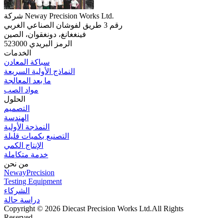
شركة Neway Precision Works Ltd.
رقم 3 طريق لفوشان الصناعي الغربي
فينغغانغ، دونغقوان، الصين
الرمز البريدي 523000
الخدمات
سباكة المعادن
النماذج الأولية السريعة
ما بعد المعالجة
مواد الصب
الحلول
التصميم
الهندسة
النمذجة الأولية
التصنيع بكميات قليلة
الإنتاج الكمي
خدمة متكاملة
من نحن
NewayPrecision
Testing Equipment
الشركاء
دراسة حالة
Copyright © 2026 Diecast Precision Works Ltd.
All Rights
Reserved.