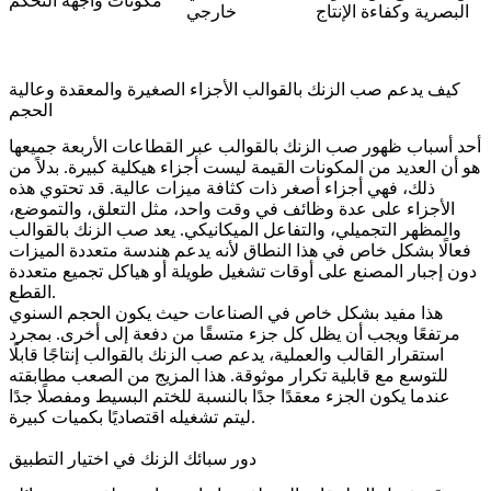
مكونات واجهة التحكم
البصرية وكفاءة الإنتاج
خارجي
كيف يدعم صب الزنك بالقوالب الأجزاء الصغيرة والمعقدة وعالية
الحجم
أحد أسباب ظهور صب الزنك بالقوالب عبر القطاعات الأربعة جميعها
هو أن العديد من المكونات القيمة ليست أجزاء هيكلية كبيرة. بدلاً من
ذلك، فهي أجزاء أصغر ذات كثافة ميزات عالية. قد تحتوي هذه
الأجزاء على عدة وظائف في وقت واحد، مثل التعلق، والتموضع،
والمظهر التجميلي، والتفاعل الميكانيكي. يعد صب الزنك بالقوالب
فعالًا بشكل خاص في هذا النطاق لأنه يدعم هندسة متعددة الميزات
دون إجبار المصنع على أوقات تشغيل طويلة أو هياكل تجميع متعددة
القطع.
هذا مفيد بشكل خاص في الصناعات حيث يكون الحجم السنوي
مرتفعًا ويجب أن يظل كل جزء متسقًا من دفعة إلى أخرى. بمجرد
استقرار القالب والعملية، يدعم صب الزنك بالقوالب إنتاجًا قابلًا
للتوسع مع قابلية تكرار موثوقة. هذا المزيج من الصعب مطابقته
عندما يكون الجزء معقدًا جدًا بالنسبة للختم البسيط ومفصلًا جدًا
ليتم تشغيله اقتصاديًا بكميات كبيرة.
دور سبائك الزنك في اختيار التطبيق