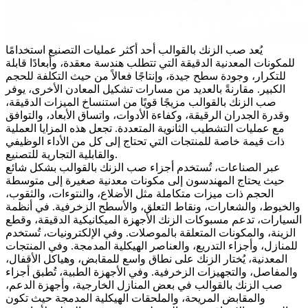
يُعد
صب الزنك بالقوالب
أحد أكثر عمليات التصنيع استخدامًا
للمكونات المعدنية الدقيقة التي تتطلب هندسة معقدة، وأبعادًا قابلة
للتكرار، وجودة سطح جيدة، وإنتاجًا فعالاً من حيث التكلفة للحجم
الكبير. مقارنةً بالعديد من مسارات تشكيل المعادن الأخرى، يوفر
صب الزنك بالقوالب مزيجًا قويًا من استنساخ الميزات الدقيقة،
وقدرة الجدران الرقيقة، وكفاءة الأدوات، واتساق الأبعاد، والتوافق
مع عمليات التشطيب الثانوية المتعددة. تجعل هذه المزايا العملية
ذات قيمة خاصة للمنتجات التي تحتاج إلى كل من الأداء الوظيفي
والقابلية التجارية للتصنيع.
عبر الصناعات، تُستخدم أجزاء صب الزنك بالقوالب بشكل شائع
حيث يحتاج المهندسون إلى مكونات معدنية صغيرة إلى متوسطة
الحجم ذات ميزات متكاملة مثل الأضلاع، والنتوءات، والثقوب،
والخيوط، والشعارات، ونقاط التعلق، والأسطح الزخرفية. في أنظمة
السيارات، تدعم مسبوكات الزنك الأجهزة الميكانيكية الدقيقة، وقطع
الزينة، والمكونات المتعلقة بالموصلات. وفي الإلكترونيات، تُستخدم
للمنازل، وأجزاء التدريع، والعناصر الهيكلية المدمجة. وفي المنتجات
المعدنية، يُختار الزنك على نطاق واسع للمقابض، وهياكل الأقفال،
والمفاصل، والتجهيزات الزخرفية. وفي الأجهزة الطبية، تُطبق أجزاء
صب الزنك بالقوالب في بعض المنازل الخارجية، وأجهزة الدعم،
والمقابض المريحة، والملحقات الهيكلية المدمجة حيث تكون