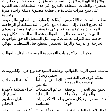
والأجزاء الهيكلية لأجهزة المستهلك، وأجهزة الاتصالات، والإطارات
الصغيرة، والعلبات المتعلقة بالتدريع. في هذه التطبيقات، تعد القدرة
على دمج ميزات متعددة في قطعة مصبوبة دقيقة واحدة ميزة
رئيسية.
تتطلب المنتجات الإلكترونية أيضًا غالبًا توازنًا بين المظهر والوظيفة.
قد يحتاج الغلاف إلى المحاذاة مع الأجزاء البلاستيكية أو الزجاجية
المجاورة مع توفير مواقع براغي دقيقة، واستواء مستقر، ودعم
للتثبيت. يدعم صب الزنك بالقوالب هذه المتطلبات بشكل جيد،
خاصة عند اقترانه بعمليات ثانوية مثل
التشغيل اللاحق
للواجهات
لتحضير السطح قبل التشطيب النهائي.
الحرجة أو
الدرفلة
و
الرمل
مكونات الإلكترونيات النموذجية المصبوبة بالزنك بالقوالب
ا يناسب صب الزنك بالقوالب
الوظيفة النموذجية
نوع جزء الإلكترونيات
يحمي ويحاذي
تحكم قوي في التفاصيل
الأطراف أو نقاط
أغلفة الموصلات
للهندسات المدمجة
التلامس
يجمع بين الجدران الرقيقة
يدعم التجميعات
أجزاء هيكلية لأجهزة
والميزات المتكاملة
الداخلية
المستهلك
أبعاد مستقرة وهيكل معدني
يغلف الإلكترونيات
منازل صناديق
قوي
الحساسة
التحكم
فعال لأجزاء العلبة الدقيقة
يوفر غلافًا معدنيًا
أغلفة معدنية تتعلق