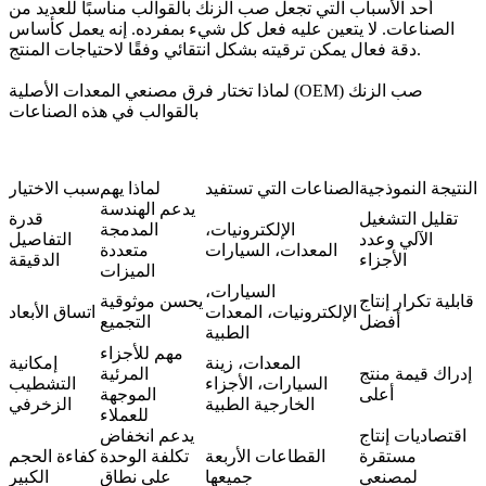
أحد الأسباب التي تجعل صب الزنك بالقوالب مناسبًا للعديد من
الصناعات. لا يتعين عليه فعل كل شيء بمفرده. إنه يعمل كأساس
دقة فعال يمكن ترقيته بشكل انتقائي وفقًا لاحتياجات المنتج.
لماذا تختار فرق مصنعي المعدات الأصلية (OEM) صب الزنك
بالقوالب في هذه الصناعات
النتيجة النموذجية
الصناعات التي تستفيد
لماذا يهم
سبب الاختيار
يدعم الهندسة
تقليل التشغيل
قدرة
الإلكترونيات،
المدمجة
الآلي وعدد
التفاصيل
المعدات، السيارات
متعددة
الأجزاء
الدقيقة
الميزات
السيارات،
قابلية تكرار إنتاج
يحسن موثوقية
الإلكترونيات، المعدات
اتساق الأبعاد
أفضل
التجميع
الطبية
مهم للأجزاء
المعدات، زينة
إمكانية
إدراك قيمة منتج
المرئية
السيارات، الأجزاء
التشطيب
أعلى
الموجهة
الخارجية الطبية
الزخرفي
للعملاء
اقتصاديات إنتاج
يدعم انخفاض
مستقرة
القطاعات الأربعة
تكلفة الوحدة
كفاءة الحجم
لمصنعي
جميعها
على نطاق
الكبير