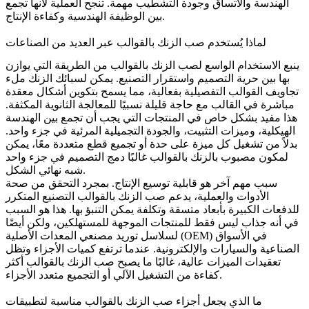
الهندسة والاتساق وجودة التشطيب مهمة. تنجح العملية لأنها تجمع
بين الوظيفة الهندسية وكفاءة الإنتاج.
لماذا يُستخدم صب الزنك بالقوالب عبر العديد من الصناعات
ينبع الاستخدام الواسع لصب الزنك بالقوالب من الطريقة التي يوازن
بها بين حرية التصميم واستقرار التصنيع. يمكن لسبائك الزنك ملء
تجاويف القوالب التفصيلية بفعالية، مما يسمح بتكوين أشكال معقدة
مباشرة في القالب مع حاجة قليلة نسبيًا للمعالجة الثانوية المكثفة.
هذا مفيد بشكل خاص في المنتجات التي يجب أن تجمع بين الهندسة
الهيكلية، وميزات التثبيت، والجودة التجميلية المرئية في جزء واحد.
بدلاً من تشغيل كل ميزة على حدة أو تجميع قطع متعددة معًا، يمكن
لمكون مصبوب بالزنك بالقوالب غالبًا دمج التصميم في جزء واحد
شبه نهائي الشكل.
سبب مهم آخر هو قابلية توسيع الإنتاج. بمجرد التحقق من صحة
الأدوات والعملية، يدعم صب الزنك بالقوالب التصنيع المتكرر
للدفعات الكبيرة بأبعاد متسقة وتكلفة يمكن التنبؤ بها. هذا هو السبب
في أنه جذاب ليس فقط للمنتجات الموجهة للمستهلكين، ولكن أيضًا
لسلاسل توريد مصنعي المعدات الأصلية (OEM) في الأسواق
الصناعية والسيارات والإلكترونية. عندما ترتفع كميات الأجزاء وتظل
تعقيدات الميزات عالية، غالبًا ما يصبح صب الزنك بالقوالب أكثر
كفاءة من التشغيل الآلي أو التجميع متعدد الأجزاء.
ما الذي يجعل أجزاء صب الزنك بالقوالب مناسبة لتطبيقات