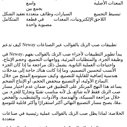
المعدات الأصلية
واسع
يجمع بين
تبسيط التجميع
السيارات،
وظائف متعددة
تعقيد الشكل
اللاحق
الإلكترونيات، المعدات
في قطعة
المتكامل
مصبوبة واحدة
كيف تدعم Neway تطبيقات صب الزنك بالقوالب عبر الصناعات
في Neway، يبدأ تطوير التطبيقات لأجزاء صب الزنك بالقوالب بفهم
وظيفة الجزء، والمتطلبات المرئية، وواجهات التجميع، وحجم الإنتاج،
واحتياجات العملية الثانوية. يشمل ذلك مراجعة ما إذا كان الجزء
الأنسب لتحسين
التصميم
، وما إذا كانت هناك حاجة إلى مدخلات
هندسية
إضافية للقابلية للتصنيع، وكيف سيتوسع المنتج من خلال
.
النماذج الأولية
، أو
التصنيع منخفض الحجم
، أو
الإنتاج الضخم
يساعد هذا النهج المرتكز على التطبيق في ضمان عدم اختيار مسار
صب الزنك فقط لأنه شائع، بل لأنه مناسب تقنيًا وتجاريًا للجزء. من
خلال مراجعة السبيكة، والهندسة، والأدوات، والتشطيب، والفحص
معًا، يصبح مسار التصنيع النهائي أكثر استقرارًا وأكثر قابلية للتوسع.
الخلاصة: لماذا يظل صب الزنك بالقوالب عملية رئيسية في صناعات
متعددة