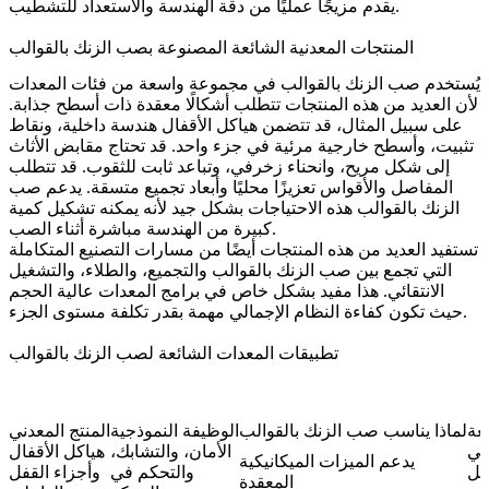
يقدم مزيجًا عمليًا من دقة الهندسة والاستعداد للتشطيب.
المنتجات المعدنية الشائعة المصنوعة بصب الزنك بالقوالب
يُستخدم صب الزنك بالقوالب في مجموعة واسعة من فئات المعدات
لأن العديد من هذه المنتجات تتطلب أشكالًا معقدة ذات أسطح جذابة.
على سبيل المثال، قد تتضمن هياكل الأقفال هندسة داخلية، ونقاط
تثبيت، وأسطح خارجية مرئية في جزء واحد. قد تحتاج مقابض الأثاث
إلى شكل مريح، وانحناء زخرفي، وتباعد ثابت للثقوب. قد تتطلب
المفاصل والأقواس تعزيزًا محليًا وأبعاد تجميع متسقة. يدعم صب
الزنك بالقوالب هذه الاحتياجات بشكل جيد لأنه يمكنه تشكيل كمية
كبيرة من الهندسة مباشرة أثناء الصب.
تستفيد العديد من هذه المنتجات أيضًا من مسارات التصنيع المتكاملة
التي تجمع بين
صب الزنك بالقوالب
و
التجميع
، والطلاء، والتشغيل
الانتقائي. هذا مفيد بشكل خاص في برامج المعدات عالية الحجم
حيث تكون كفاءة النظام الإجمالي مهمة بقدر تكلفة مستوى الجزء.
تطبيقات المعدات الشائعة لصب الزنك بالقوالب
ئعة
لماذا يناسب صب الزنك بالقوالب
الوظيفة النموذجية
المنتج المعدني
في
الأمان، والتشابك،
هياكل الأقفال
يدعم الميزات الميكانيكية
آكل
والتحكم في
وأجزاء القفل
المعقدة