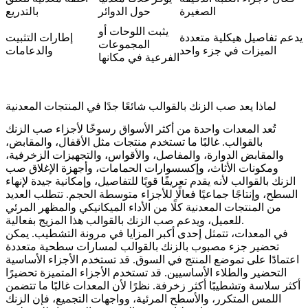
الصغيرة
حول الدوائر
بالتدريع
يثبت اللوحات أو
يدعم تفاصيل هيكلية متعددة
إطارات التثبيت
المجموعات
الميزات في جزء واحد
والدعامات
الفرعية في مكانها
لماذا يعد صب الزنك بالقوالب شائعًا جدًا في المنتجات المعدنية
تُعد المعدات واحدة من أكثر الأسواق رسوخًا لأجزاء صب الزنك
بالقوالب. غالبًا ما تستخدم منتجات مثل الأقفال، والمقابض،
والمقابض الدوارة، والمفاصل، والأقواس، والتجهيزات الزخرفية،
ومكونات الأثاث، وإكسسوارات الحمامات، وأجهزة الإغلاق صب
الزنك بالقوالب لأنه يقدم تعريفًا قويًا للتفاصيل، وإمكانية جيدة لإنهاء
السطح، وإنتاجًا جماعيًا فعالًا للأجزاء متوسطة الحجم. تتطلب العديد
من المنتجات المعدنية كلًا من الأداء الميكانيكي والمظهر المرئي
للعميل، ويدعم صب الزنك بالقوالب هذا المزيج بفعالية.
في المعدات، تتمثل إحدى أكبر المزايا في مرونة التشطيب. يمكن
تحضير جزء مصبوب بالزنك بالقوالب لمسارات سطحية متعددة
اعتمادًا على تموضع المنتج في السوق. قد تستخدم الأجزاء الأساسية
التحضير والطلاء الأساسيين. قد تستخدم الأجزاء المتميزة تحضيرًا
أكثر سلاسة وتشطيبًا أكثر زخرفة. نظرًا لأن المعدات غالبًا ما تتضمن
اللمس المتكرر، والأسطح المرئية، وواجهات التجميع، فإن الزنك