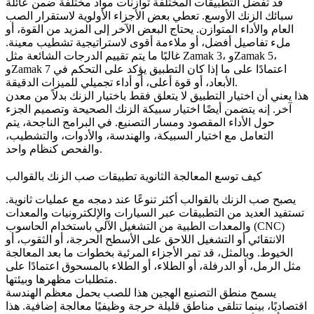
قد تفضل التطبيقات المختلفة توازنات مواد مختلفة ضمن عائلة
سبائك الزنك
الأوسع. تعطي بعض الأجزاء الأولوية لاستقرار الصب
العام والأداء المتوازن. يحتاج البعض الآخر إلى المزيد من القوة، أو
ملء تفاصيل أفضل، أو ملاءمة أقوى لاستراتيجية تشطيب معينة.
،
Zamak 5
، و
Zamak 3
غالبًا ما يتم تقييم الدرجات الشائعة مثل
اعتمادًا على ما إذا كان التطبيق يؤكد على التحكم في
Zamak 7
و
الأبعاد، أو قوة أعلى، أو أداء تجميلي للميزات الدقيقة.
هذا يعني أن اختيار التطبيق لا يتعلق فقط باختيار الزنك بدلاً من معدن
آخر. إنه يتضمن أيضًا اختيار سبيكة الزنك الصحيحة وتصميم الجزء
حول الأداء المقصود ومسار التصنيع. في البرامج الناجحة، يتم
التعامل مع اختيار السبيكة، والهندسة، والأدوات، والتشطيب،
والفحص كنظام واحد.
كيف توسع المعالجة الثانوية تطبيقات صب الزنك بالقوالب
يصبح صب الزنك بالقوالب أكثر تنوعًا عند دمجه مع عمليات ثانوية.
تستفيد العديد من التطبيقات عبر السيارات والإلكترونيات والمعدات
التشغيل الآلي باستخدام الحاسوب (CNC)
والمعدات الطبية من
الانتقائي أو
التشغيل اللاحق
على الأسطح الحرجة، أو الثقوب، أو
الخيوط. وبالمثل، قد تمر الأجزاء المرئية بخطوات
ما بعد المعالجة
مثل الرمل، أو الدرفلة، أو الطلاء، أو الطلاء بالمسحوق اعتمادًا على
متطلبات مظهرها وبيئتها.
يسمح منطق التصنيع الهجين هذا للصب بحمل معظم الهندسة
اقتصاديًا، بينما تتلقى مناطق قليلة حرجة وظيفيًا معالجة إضافية. هذا