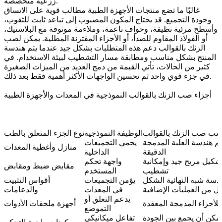
زرعية متخصصة.
غالبًا ما تضع منتجات الأجهزة الطبية مطالب قوية على الاتساق
وجودة التجميع. قد يحتاج المكون المصبوب إلى تباعد ثابت للثقوب،
وأسطح مرئية نظيفة، وحواف ناعمة، وملاءمة موثوقة مع البلاستيك،
أو الفولاذ المقاوم للصدأ، أو الأجزاء المقترنة المطلية. يمكن لصب
الزنك بالقوالب دعم هذه المتطلبات بشكل جيد عندما يتم هندسة
المنتج بشكل مناسب ومطابقة مسار التشطيب لبيئة الاستخدام. في
كثير من الحالات، تأتي القيمة من دمج العديد من الميزات الصغيرة
في جزء قوي واحد ثم تحسين الواجهات الأكثر أهمية فقط بعد ذلك.
أجزاء صب الزنك بالقوالب النموذجية في المعدات والأجهزة الطبية
ناسب صب الزنك بالقوالب
الوظيفة النموذجية
نوع الجزء المتعلق بالطب
م هندسة العلبة المدمجة
يحمي التجميعات
منازل وأغطية المعدات
الدقيقة
الداخلية
شكيل مريح جيد وإمكانية
واجهة تحكم
مقابض ضبط ومقابض
تشطيب
المستخدم
ندسة شبه النهائية الشكل
يؤمن التجميعات
أقواس التثبيت
لل من العمليات الإضافية
في المعدات
والدعامات
يدعم التعلق أو
لأجزاء المدمجة المعقدة
أجهزة ملحقات الأدوات
التموضع
مكن أن يجمع بين الجودة
تفاعل ميكانيكي