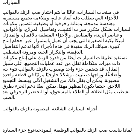
السيارات
في منتجات السيارات، غالبًا ما يتم اختيار صب الزنك بالقوالب
للأجزاء التي تتطلب دقة أبعاد عالية، وملاءمة تجميع مستقرة،
وهندسة مدمجة، ومتانة زخرفية أو وظيفية. تتضمن مكونات
السيارات بشكل متكرر ميزات التثبيت، وتفاصيل المزلاج، والأقواس،
وعناصر الزينة، والمقابض، والأجزاء المتعلقة بالأقفال، والمنازل
الميكانيكية الصغيرة التي يجب أن تعمل باستمرار عبر أحجام إنتاج
كبيرة. سبائك الزنك مفيدة في هذه الأجزاء لأنها تدعم التفاصيل
الدقيقة، والتكرار الجيد، ومرونة التشطيب.
تستفيد تطبيقات السيارات أيضًا من قدرة الزنك على إنتاج مكونات
ذات ميزات متكاملة تقلل من عدد عمليات التجميع. على سبيل
المثال، قد يتضمن جزء واحد مصبوب بالزنك بالقوالب نتوءات،
وأضلاعًا، وواجهات تثبيت، وشكلًا خارجيًا مرئيًا في قطعة واحدة
مصبوبة. يمكن أن يقلل ذلك من التشغيل الآلي ويبسط التجميع
اللاحق. حيثما يكون المظهر مهمًا، يمكن أيضًا دعم الجزء بطرق
تشطيب مثل
الطلاء
، أو
الطلاء بالمسحوق
، أو التحضير الزخرفي بعد
الصب.
أجزاء السيارات الشائعة المصبوبة بالزنك بالقوالب
ة
لماذا يناسب صب الزنك بالقوالب
الوظيفة النموذجية
نوع جزء السيارة