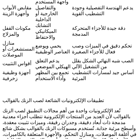
واجهة المستخدم
يدعم الهندسة التفصيلية وجودة
والتفاصيل
مقابض الأبواب
ى
التشطيب القوية
الخارجية أو
وأجهزة الزينة
ة
الداخلية
التشابك
دقة جيدة للأجزاء المتحركة
مكونات القفل
د
الميكانيكي
المدمجة
والمزلاج
والاحتفاظ
منازل
تحكم دقيق في الميزات وصب
يحمي ويوضع
ع
المستشعرات أو
فعال للأجزاء الصغيرة
العناصر الوظيفية
الموصلات
ة
الصب شبه النهائي الشكل يقلل
يدعم التعلق
أقواس التثبيت
ر
من التشغيل الآلي
الهيكلي الموضعي
أساس جيد لمسارات التشطيب
تجمع بين المظهر
أجهزة وظيفية
المرئية
وأداء الاستخدام
زخرفية
تطبيقات الإلكترونيات الشائعة لصب الزنك بالقوالب
تُعد الإلكترونيات واحدة من أهم مجالات التطبيق لصب الزنك
بالقوالب لأن العديد من المنتجات الإلكترونية تتطلب أجزاء معدنية
مدمجة ذات أبعاد دقيقة، وجدران رقيقة، وميزات تثبيت معقدة،
وأسطح مرئية جذابة. تُستخدم مسبوكات الزنك بالقوالب بشكل شائع
في أغلفة الموصلات، ومنازل التحكم، والأجهزة المتعلقة بالكاميرات،