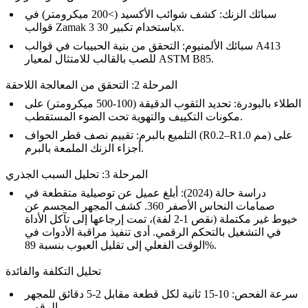
سبائك الزنك: كشف شوائب الأكسيد (>200 ميكرومتر) في
باستخدام تكبير 30x.
Zamak 3
قوالب
A413
سبائك الألمنيوم: التحقق من بنية الحبيبات في قوالب
للصب بالقالب للامتثال لمعيار ASTM B85.
المرحلة 2: التحقق من المعالجة اللاحقة
الطلاء بالبودرة: تحديد الثقوب الدقيقة (100-500 ميكرومتر) على
تحت الضوء المستقطب.
مكونات التكييف والتهوية
التلميع بالبرم: تقييم نصف قطر الحواف (R0.2–R1.0 مم) على
.
أجزاء الزنك الملمعة بالبرم
المرحلة 3: تحليل السبب الجذري
دراسة حالة (2024): أبلغ عميل عن توصيلية متقطعة في
صمامات
النحاس الأصفر 360
. كشف المجهر المجسم عن
خيوط غير مكتملة (نقص 1-2 لفة)، تمت إرجاعها إلى تآكل الأداة
في
التشغيل بالتحكم الرقمي
. أدى تنفيذ مراقبة الأدوات في
الوقت الفعلي إلى تقليل العيوب بنسبة 89%.
تحليل التكلفة والفائدة
سرعة الفحص: 10-15 ثانية لكل قطعة مقابل 2-5 دقائق للمجهر
الرقمي.