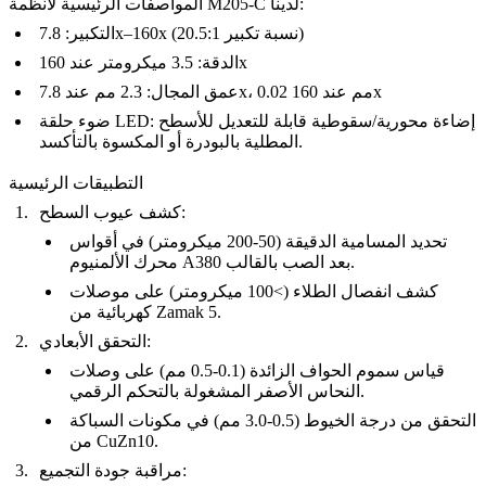
المواصفات الرئيسية لأنظمة M205-C لدينا:
التكبير: 7.8x–160x (نسبة تكبير 20.5:1)
الدقة: 3.5 ميكرومتر عند 160x
عمق المجال: 2.3 مم عند 7.8x، 0.02 مم عند 160x
ضوء حلقة LED: إضاءة محورية/سقوطية قابلة للتعديل للأسطح
.
المطلية بالبودرة
أو
المكسوة بالتأكسد
التطبيقات الرئيسية
كشف عيوب السطح:
تحديد المسامية الدقيقة (50-200 ميكرومتر) في أقواس
.
بعد
الصب بالقالب
الألمنيوم A380
محرك
كشف انفصال الطلاء (>100 ميكرومتر) على موصلات
.
Zamak 5
كهربائية من
التحقق الأبعادي:
قياس سموم الحواف الزائدة (0.1-0.5 مم) على وصلات
.
النحاس الأصفر
المشغولة بالتحكم الرقمي
التحقق من درجة الخيوط (0.5-3.0 مم) في مكونات السباكة
.
CuZn10
من
مراقبة جودة التجميع: