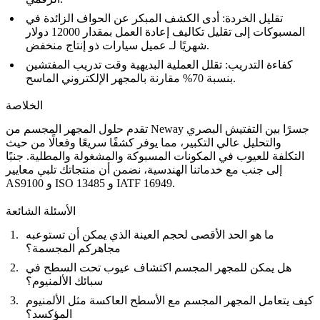
تقليل الخردة: أدى الكشف المبكر عن الحواف الزائدة في
المسبوكات إلى تقليل تكاليف إعادة العمل بمقدار 12000 دولار
.
شهريًا لـ
عميل سيارات ذو إنتاج منخفض
كفاءة التدريب: تقلل العملية البديهية وقت تدريب المفتشين
بنسبة 70% مقارنة بالمجهر الإلكتروني الماسح.
الخلاصة
تقدم حلول المجهر المجسم من Neway جسرًا بين التفتيش البصري
والتحليل عالي التكبير، مما يوفر كشفًا سريعًا وفعالًا من حيث
التكلفة للعيوب في المكونات المسبوكة والمشغولة والمطلية. جنبًا
إلى جنب مع
خدماتنا الهندسية
، نضمن أن منتجاتك تلبي معايير
AS9100 و ISO 13485 و IATF 16949.
الأسئلة الشائعة
ما هو الحد الأقصى لحجم العينة الذي يمكن أن تستوعبه
مجاهركم المجسمة؟
هل يمكن للمجهر المجسم اكتشاف عيوب تحت السطح في
سبائك الألمنيوم؟
كيف يتعامل المجهر المجسم مع الأسطح العاكسة مثل الألمنيوم
المؤكسد؟