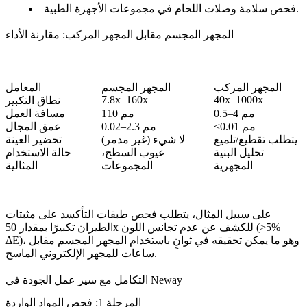
.
فحص سلامة وصلات اللحام في
مجموعات الأجهزة الطبية
المجهر المجسم مقابل المجهر المركب: مقارنة الأداء
المجهر المركب
المجهر المجسم
المعامل
7.8x–160x
40x–1000x
نطاق التكبير
0.5–4 مم
110 مم
مسافة العمل
<0.01 مم
0.02–2.3 مم
عمق المجال
يتطلب تقطيع/تلميع
لا شيء (غير مدمر)
تحضير العينة
تحليل البنية
عيوب السطح،
حالة الاستخدام
المجهرية
المجموعات
المثالية
على سبيل المثال، يتطلب فحص
طبقات التأكسد
على مثبتات
الطيران تكبيرًا بمقدار 50x للكشف عن عدم تجانس اللون (>5%
ΔE)، وهو ما يمكن تحقيقه في ثوانٍ باستخدام المجهر المجسم مقابل
ساعات للمجهر الإلكتروني الماسح.
التكامل مع سير عمل الجودة في Neway
المرحلة 1: فحص المواد الواردة