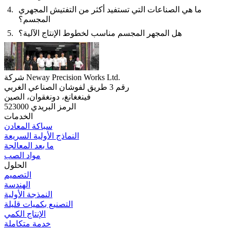
ما هي الصناعات التي تستفيد أكثر من التفتيش المجهري
المجسم؟
هل المجهر المجسم مناسب لخطوط الإنتاج الآلية؟
شركة Neway Precision Works Ltd.
رقم 3 طريق لفوشان الصناعي الغربي
فينغغانغ، دونغقوان، الصين
الرمز البريدي 523000
الخدمات
سباكة المعادن
النماذج الأولية السريعة
ما بعد المعالجة
مواد الصب
الحلول
التصميم
الهندسة
النمذجة الأولية
التصنيع بكميات قليلة
الإنتاج الكمي
خدمة متكاملة