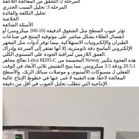
المرحلة 2: التحقق من المعالجة اللاحقة
المرحلة 3: تحليل السبب الجذري
تحليل التكلفة والفائدة
الخلاصة
الأسئلة الشائعة
تؤثر عيوب السطح مثل الشقوق الدقيقة (10-200 ميكرومتر) أو
انفصال الطلاء بشكل مباشر على موثوقية المنتج في صناعات
الطيران والإلكترونيات الاستهلاكية. بينما توفر أدوات مثل المجهر
الإلكتروني الماسح دقة نانومترية، إلا أنها تفتقر إلى السرعة وإدراك
العمق اللازمين لمراقبة الجودة على المستوى الكلي.
تعالج مجاهر Leica M205-C المجسمة من Neway هذه الفجوة بتكبير
20.5:1 ودقة 3.5 ميكرومتر، مما يتيح التفتيش ثلاثي الأبعاد في الوقت
الفعلي لـ
مسبوكات الألمنيوم
، و
موصلات سبائك الزنك
، والأسطح
المعالجة لاحقًا. هذه التقنية لا غنى عنها في خطوط الإنتاج عالية
الإنتاجية التي تتطلب تحليل العيوب في أقل من دقيقة.