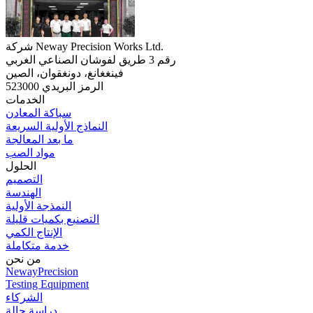
شركة Neway Precision Works Ltd.
رقم 3 طريق لفوشان الصناعي الغربي
فينغغانغ، دونغقوان، الصين
الرمز البريدي 523000
الخدمات
سباكة المعادن
النماذج الأولية السريعة
ما بعد المعالجة
مواد الصب
الحلول
التصميم
الهندسة
النمذجة الأولية
التصنيع بكميات قليلة
الإنتاج الكمي
خدمة متكاملة
من نحن
NewayPrecision
Testing Equipment
الشركاء
دراسة حالة