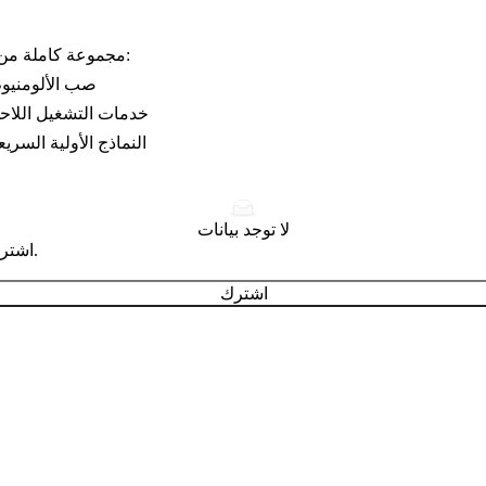
تقدم شركة Neway Die Casting مجموعة كاملة من الخدمات لإنتاج ألواح تبريد السيارات:
صب الألومنيوم
خدمات التشغيل اللاح
النماذج الأولية السريع
لا توجد بيانات
اشترك للحصول على نصائح تصميم وتصنيع احترافية تصل إلى بريدك الوارد.
اشترك