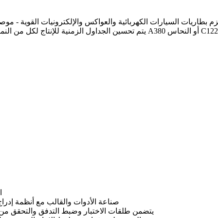
ريات السيارات الكهربائية والعواكس والإلكترونيات القوية - موصلية حرارية عا
اس C12200
أو
الألومنيوم A380
يتم تحسين الجداول الزمنية للإنتاج لكل من النما
ا
صناعة الأدوات والقالب
مع أنظمة إدراج 
يتضمن طلقات الاختبار وضبط التدفق والتحقق من ا