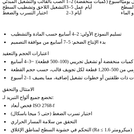
يوميًا
1–2 أسبوع (كميات منخفضة)
الصب بالقالب والتشغيل المبدئي
 السطح
3–5 أيام عمل
التشغيل اللاحق
وتشطيب السطح
2–3 أيام
اختبار التسرب والضغط
تسليم النموذج الأولي:
2–4 أسابيع حسب المادة والتشطيب
بدء الإنتاج الضخم:
5–7 أسابيع من موافقة التصميم
اعتبارات الحجم والتعقيد
كميات منخفضة أو تشغيل تجريبي (100–500 قطعة):
~3–4 أسابيع
ب، حسب حجم القطعة
ذات طلقتين أو خطوات تشغيل إضافية، مما يضيف 1–2 أسبوع
الامتثال والتحقق
تخضع جميع ألواح التبريد لـ:
فحص أبعاد ISO 2768-f
اختبار تسرب الضغط (حتى 5 ميجا باسكال)
التحقق من سلامة المسار الحراري
التحكم في خشونة السطح لمناطق الإغلاق (Ra ≤ 1.6 ميكرومتر)