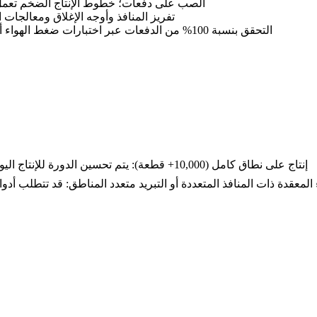
الصب على دفعات؛ خطوط الإنتاج الضخم تعمل 
تفريز المنافذ وأوجه الإغلاق ومعالجات
التحقق بنسبة 100% من الدفعات عبر اختبارات ضغط الهواء أو الماء
إنتاج على نطاق كامل (10,000+ قطعة):
يتم تحسين الدورة للإنتاج اليومي من 500–1,200 قطعة لكل تجويف قال
 المعقدة ذات المنافذ المتعددة أو التبريد متعدد المناطق:
قد تتطلب أدوات 