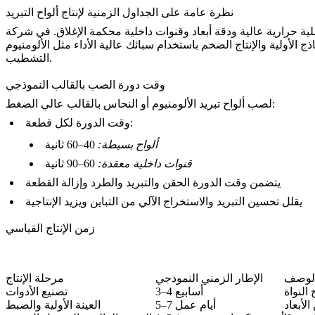
نظرة عامة على الجداول الزمنية لإنتاج ألواح التبريد
لية ودقة أبعاد وقنوات داخلية محكمة الإغلاق. في شركة Neway Die Casting،
ذج الأولية والإنتاج الضخم باستخدام سبائك عالية الأداء مثل
التشطيب.
وقت دورة الصب بالقالب النموذجي
لصب ألواح تبريد الألومنيوم أو النحاس بالقالب عالي الضغط:
وقت الدورة لكل قطعة:
ألواح بسيطة:
40–60 ثانية
قنوات داخلية معقدة:
60–90 ثانية
يتضمن وقت الدورة الحقن والتبريد والطرد وإزالة القطعة
يقلل تحسين التبريد والاستخراج الآلي من التباين ويزيد الإنتاجية
زمن الإنتاج القياسي
لوصف
الإطار الزمني النموذجي
مرحلة الإنتاج
النواة
3–4 أسابيع
تصنيع الأدوات
لأبعاد
5–7 أيام عمل
العينة الأولية والضبط