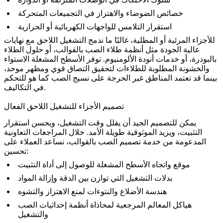
خصائص الضوضاء والاهتزاز في التجميعات المتحركة
استقرار التلامس للواجهات الكهربائية أو الحرارية
للأجزاء المرئية أو المطلية، غالبًا ما ندمج التشغيل اللاحق مع نهايات
عالية الجودة مثل
أنظمة طلاء الصب بالقوالب
، أو
حلول الطلاء
بالبودرة
، أو
خدمات أنودة الألومنيوم
. توفر الأسطح المشغلة الاستواء
والخشونة المطلوبة للطلاءات لتحقيق التصاق قوي ومظهر موحد،
بينما قد تعتمد المناطق غير الحرجة على نسيج الصب كما هو للتحكم
في التكاليف.
تصميم الأجزاء للتشغيل اللاحق الفعال
يمكن للتصميم الجيد أن يقلل وقت التشغيل، ويحسن استقرار
التثبيت، ويزيد الموثوقية طويلة الأمد. خلال المراجعات التعاونية
المدعومة من
خدمة تصميم الصب بالقوالب
، نساعد العملاء على
تحسين:
موقع واتجاه الأسطح المشغلة للوصول إلى أداة التثبيت
بدلات التشغيل التي توازن بين الدقة وإزالة المواد
هندسة الأضلاع والنتوءات لمنع الاهتزاز والتشوه
هياكل المعالم المرجعية لمحاذاة أنظمة إحداثيات الصب
والتشغيل