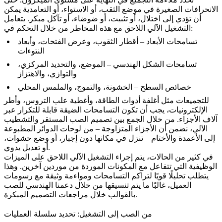
الانحرافات الصغيرة في موضع الثقب، أو الاستواء، أو التعامدية يمكن
أن تؤدي إلى اختلال، أو تثبيت، أو ضوضاء، أو تآكل مبكر. يتعامل
التشغيل الآلي اللاحق مع هذه المخاطر من خلال التحكم في:
تسامحات الأبعاد
– أقطار الثقوب، وعرض الفتحات، وأبعاد
النتوءات
تسامحات الشكل الهندسي
– الموضع، والتحديد المركزي،
والتوازي، والاهتزاز
خصائص السطح
– الخشونة، والتموج، والملمس المحلي
للتجميعات مثل أغلفة أدوات الطاقة، وأغطية علب التروس، وأطر
الإلكترونيات، يجب أن تكون التسامحات الضيقة قابلة للتكرار عبر
آلاف الأجزاء. من خلال الجمع بين تصميم الصب المستقر والتشطيب
الآلي، نضمن أن الأجزاء المتزاوجة – من لوحات الدوائر المطبوعة
إلى الأعمدة والأختام – تنزل في مكانها دون إجبار، أو وضع حشوات،
أو تعديل يدوي.
في كثير من الحالات، يتم إجراء التشغيل الآلي اللاحق على الميزات
الوظيفية التي تتفاعل مع المكونات الموردة من موردين آخرين. وهذا
يتطلب تحليلًا قويًا لتراكم التسامحات ومواءمة وثيقة مع رسومات
العميل، غالبًا ما يتم تنسيقها من خلال
دعمنا الهندسي للصب
خلال مراجعات التصميم المبكرة.
بالقوالب
من الصب إلى التشغيل: تحديد سلسلة العمليات