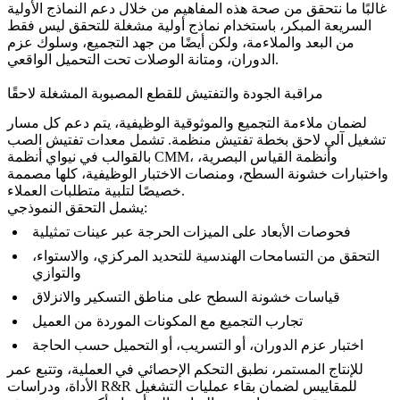
غالبًا ما نتحقق من صحة هذه المفاهيم من خلال
دعم النماذج الأولية
السريعة المبكر
، باستخدام نماذج أولية مشغلة للتحقق ليس فقط
من البعد والملاءمة، ولكن أيضًا من جهد التجميع، وسلوك عزم
الدوران، ومتانة الوصلات تحت التحميل الواقعي.
مراقبة الجودة والتفتيش للقطع المصبوبة المشغلة لاحقًا
لضمان ملاءمة التجميع والموثوقية الوظيفية، يتم دعم كل مسار
تشغيل آلي لاحق بخطة تفتيش منظمة. تشمل
معدات تفتيش الصب
بالقوالب
في نيواي أنظمة CMM، وأنظمة القياس البصرية،
واختبارات خشونة السطح، ومنصات الاختبار الوظيفية، كلها مصممة
خصيصًا لتلبية متطلبات العملاء.
يشمل التحقق النموذجي:
فحوصات الأبعاد على الميزات الحرجة عبر عينات تمثيلية
التحقق من التسامحات الهندسية للتحديد المركزي، والاستواء،
والتوازي
قياسات خشونة السطح على مناطق التسكير والانزلاق
تجارب التجميع مع المكونات الموردة من العميل
اختبار عزم الدوران، أو التسريب، أو التحميل حسب الحاجة
للإنتاج المستمر، نطبق التحكم الإحصائي في العملية، وتتبع عمر
الأداة، ودراسات R&R للمقاييس لضمان بقاء عمليات التشغيل