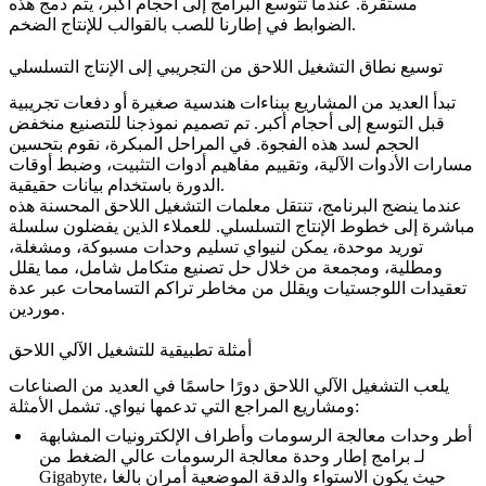
مستقرة. عندما تتوسع البرامج إلى أحجام أكبر، يتم دمج هذه
.
الضوابط في
إطارنا للصب بالقوالب للإنتاج الضخم
توسيع نطاق التشغيل اللاحق من التجريبي إلى الإنتاج التسلسلي
تبدأ العديد من المشاريع ببناءات هندسية صغيرة أو دفعات تجريبية
قبل التوسع إلى أحجام أكبر. تم تصميم
نموذجنا للتصنيع منخفض
الحجم
لسد هذه الفجوة. في المراحل المبكرة، نقوم بتحسين
مسارات الأدوات الآلية، وتقييم مفاهيم أدوات التثبيت، وضبط أوقات
الدورة باستخدام بيانات حقيقية.
عندما ينضج البرنامج، تنتقل معلمات التشغيل اللاحق المحسنة هذه
مباشرة إلى خطوط الإنتاج التسلسلي. للعملاء الذين يفضلون سلسلة
توريد موحدة، يمكن لنيواي تسليم وحدات مسبوكة، ومشغلة،
ومطلية، ومجمعة من خلال
حل تصنيع متكامل شامل
، مما يقلل
تعقيدات اللوجستيات ويقلل من مخاطر تراكم التسامحات عبر عدة
موردين.
أمثلة تطبيقية للتشغيل الآلي اللاحق
يلعب التشغيل الآلي اللاحق دورًا حاسمًا في العديد من الصناعات
ومشاريع المراجع التي تدعمها نيواي. تشمل الأمثلة:
أطر وحدات معالجة الرسومات وأطراف الإلكترونيات المشابهة
لـ
برامج إطار وحدة معالجة الرسومات عالي الضغط من
، حيث يكون الاستواء والدقة الموضعية أمران بالغا
Gigabyte