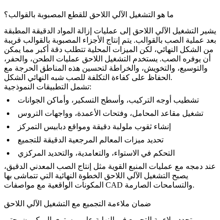
ما هو التشغيل الآلي اللاحق للقطع المصبوبة بالقوالب؟
يشير التشغيل الآلي اللاحق إلى عمليات إزالة المواد الدقيقة المطبقة
بعد عملية الصب بالقوالب. يتم إنتاج الأجزاء المصبوبة بالقوالب قريبة
من الشكل النهائي، لكن الميزات المحلية تتطلب دقة أكبر مما يمكن
أن يوفره الصب. يستخدم التشغيل اللاحق عمليات الطحن، والحفر،
والتوسيع، والتخويش، والخراطة لتحسين هذه المناطق الحرجة مع
الحفاظ على كفاءة التكلفة للصب شبه النهائي الشكل.
تشمل التطبيقات النموذجية:
تشطيب أوجه التركيب، وأسطح التسكير، وأماكن الجوانات
تشغيل مقاعد المحامل، وفتحات الأعمدة، وواجهات التروس
إنشاء ثقوب ملولبة دقيقة ومواقع دبابيس التمركز
تحديد ميزات المعالم المرجعية الدقيقة للتجميع
التحكم في الاستواء، والتعامدية، والتحديد المركزي
عند دمجه مع عمليات المنبع القوية مثل
إنتاج الصب المعدني الدقيق
،
يصبح التشغيل الآلي اللاحق الخطوة النهائية التي تتماشى بها
المكونات الواقعية مع مواصفات CAD والتسامحات الصارمة.
ضمان ملاءمة التجميع مع التشغيل الآلي اللاحق
تحدد ملاءمة التجميع في النهاية على مستوى الميكرون. حتى