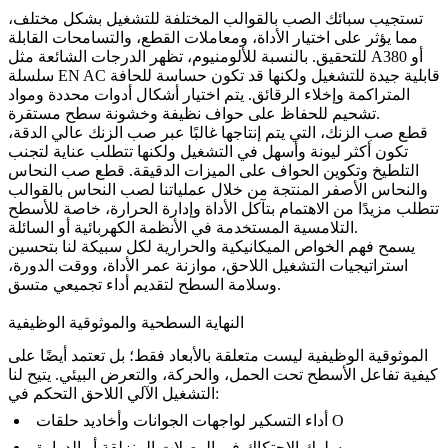
تستجيب سبائك الصب بالقوالب المختلفة للتشغيل بشكل مختلف،
مما يؤثر على اختيار الأداة، ومعاملات القطع، والتسامحات القابلة
للتحقيق. بالنسبة للألومنيوم، تظهر الدرجات الشائعة مثل A380 أو
سلسلة EN AC قابلية جيدة للتشغيل ولكنها قد تكون حساسة للحافة
المتراكمة وإخلاء الرقائق. يتم اختيار أشكال أدوات محددة ومواد
تشحيم للحفاظ على حواف نظيفة وخشونة سطح مستقرة.
قطع صب الزنك، التي يتم إنتاجها غالبًا عبر
صب الزنك عالي الدقة
،
تكون أكثر ليونة وأسهل في التشغيل ولكنها تتطلب عناية لتجنب
التلطيخ وتكوين الحواف على الميزات الدقيقة. قطع صب النحاس
والنحاس الأصفر المنتجة من خلال
عملياتنا لصب النحاس بالقوالب
تتطلب مزيدًا من الاهتمام بتآكل الأداة وإدارة الحرارة، خاصة للأسطح
التلامسية المستخدمة في الأنظمة الكهربائية أو السائلة.
يسمح فهم الخواص الميكانيكية والحرارية لكل سبيكة لنا بتحسين
استراتيجيات التشغيل اللاحق، موازنة عمر الأداة، ووقت الدورة،
وسلامة السطح لتقديم أداء تجميعي متسق.
النهاية السطحية والموثوقية الوظيفية
الموثوقية الوظيفية ليست متعلقة بالأبعاد فقط؛ بل تعتمد أيضًا على
كيفية تفاعل الأسطح تحت الحمل، والحركة، والتعرض البيئي. يتيح لنا
التشغيل الآلي اللاحق التحكم في:
أداء التسكير لواجهات الجوانات وأخاديد حلقات O
سلوك الاحتكاك في الوصلات المنزلقة أو الدوارة