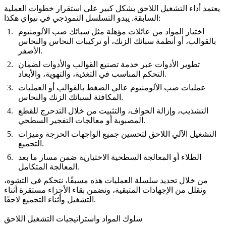
يعتمد أداء التشغيل اللاحق بشكل كبير على استقرار خطوات العملية
السابقة. يبدو التسلسل النموذجي في نيواي هكذا:
اختيار المواد من عائلات مؤهلة مثل
سبائك صب الألومنيوم
بالقوالب
، أو
أنظمة سبائك الزنك
، أو
تركيبات النحاس والنحاس
.
الأصفر
تطوير الأدوات عبر
خدمة تصنيع القوالب والأدوات
لضمان
التحكم المناسب في التغذية، والتهوية، والأبعاد.
عمليات
صب الألومنيوم عالي الضغط بالقوالب
أو العمليات
المكافئة لسبائك الزنك والنحاس.
التشذيب، وإزالة الحواف، والتثبيت من خلال
التدحرج للقطع
.
المصبوبة
أو
معالجات التفجير السطحي
التشغيل الآلي اللاحق لتحسين جميع الواجهات الحرجة وميزات
التجميع.
الطلاء أو المعالجة السطحية الاختيارية ضمن
مسار ما بعد
.
المعالجة المتكامل
من خلال تحديد سلسلة العمليات هذه مسبقًا، نتحكم في التشوه،
ونقلل من الإجهادات المتبقية، ونضمن بقاء الأجزاء مستقرة أثناء
التشغيل وأثناء التجميع لاحقًا.
سلوك المواد واستراتيجيات التشغيل اللاحق