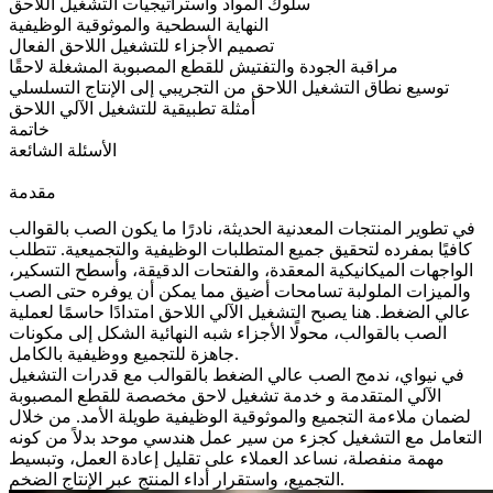
سلوك المواد واستراتيجيات التشغيل اللاحق
النهاية السطحية والموثوقية الوظيفية
تصميم الأجزاء للتشغيل اللاحق الفعال
مراقبة الجودة والتفتيش للقطع المصبوبة المشغلة لاحقًا
توسيع نطاق التشغيل اللاحق من التجريبي إلى الإنتاج التسلسلي
أمثلة تطبيقية للتشغيل الآلي اللاحق
خاتمة
الأسئلة الشائعة
مقدمة
في تطوير المنتجات المعدنية الحديثة، نادرًا ما يكون الصب بالقوالب
كافيًا بمفرده لتحقيق جميع المتطلبات الوظيفية والتجميعية. تتطلب
الواجهات الميكانيكية المعقدة، والفتحات الدقيقة، وأسطح التسكير،
والميزات الملولبة تسامحات أضيق مما يمكن أن يوفره حتى الصب
عالي الضغط. هنا يصبح التشغيل الآلي اللاحق امتدادًا حاسمًا لعملية
الصب بالقوالب، محولًا الأجزاء شبه النهائية الشكل إلى مكونات
جاهزة للتجميع ووظيفية بالكامل.
في نيواي، ندمج الصب عالي الضغط بالقوالب مع
قدرات التشغيل
الآلي المتقدمة
و
خدمة تشغيل لاحق مخصصة للقطع المصبوبة
لضمان ملاءمة التجميع والموثوقية الوظيفية طويلة الأمد. من خلال
التعامل مع التشغيل كجزء من سير عمل هندسي موحد بدلاً من كونه
مهمة منفصلة، نساعد العملاء على تقليل إعادة العمل، وتبسيط
التجميع، واستقرار أداء المنتج عبر الإنتاج الضخم.