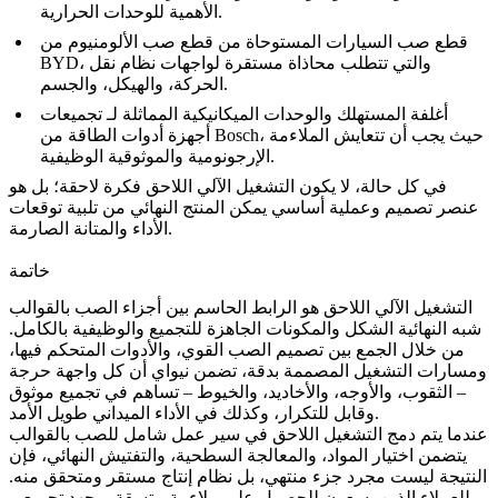
الأهمية للوحدات الحرارية.
قطع صب السيارات المستوحاة من
قطع صب الألومنيوم من
، والتي تتطلب محاذاة مستقرة لواجهات نظام نقل
BYD
الحركة، والهيكل، والجسم.
أغلفة المستهلك والوحدات الميكانيكية المماثلة لـ
تجميعات
، حيث يجب أن تتعايش الملاءمة
أجهزة أدوات الطاقة من Bosch
الإرجونومية والموثوقية الوظيفية.
في كل حالة، لا يكون التشغيل الآلي اللاحق فكرة لاحقة؛ بل هو
عنصر تصميم وعملية أساسي يمكن المنتج النهائي من تلبية توقعات
الأداء والمتانة الصارمة.
خاتمة
التشغيل الآلي اللاحق هو الرابط الحاسم بين أجزاء الصب بالقوالب
شبه النهائية الشكل والمكونات الجاهزة للتجميع والوظيفية بالكامل.
من خلال الجمع بين تصميم الصب القوي، والأدوات المتحكم فيها،
ومسارات التشغيل المصممة بدقة، تضمن نيواي أن كل واجهة حرجة
– الثقوب، والأوجه، والأخاديد، والخيوط – تساهم في تجميع موثوق
وقابل للتكرار، وكذلك في الأداء الميداني طويل الأمد.
عندما يتم دمج التشغيل اللاحق في سير عمل شامل للصب بالقوالب
يتضمن اختيار المواد، والمعالجة السطحية، والتفتيش النهائي، فإن
النتيجة ليست مجرد جزء منتهي، بل نظام إنتاج مستقر ومتحقق منه.
للعملاء الذين يسعون للحصول على ملاءمة متسقة، وجهد تجميعي