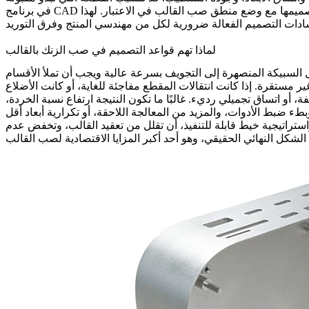
في برنامج CAD في حدوث وميض، أو علامات غوص، أو صعوبة في القذف، أو عدم استقرار في الاستواء، أو تشغيل آلي ثانوي غير ضروري إذا لم يتم تصميمها مع وضع منطق صب القالب في الاعتبار. لهذا
لماذا تهم قواعد التصميم في صب الزنك بالقالب
ل السبيكة المنصهرة إلى التجويف بسرعة عالية ويجب أن تملأ الأقسام
 مستقرة. إذا كانت انتقالات المقطع مفاجئة للغاية، أو كانت الأضلاع
و اتساق تجميلي رديء. غالبًا ما تكون النتيجة ارتفاع نسبة الخردة،
ستراتيجية خيط قابلة للتنفيذ، أن تقلل من تعقيد القالب، وتخفض عدم