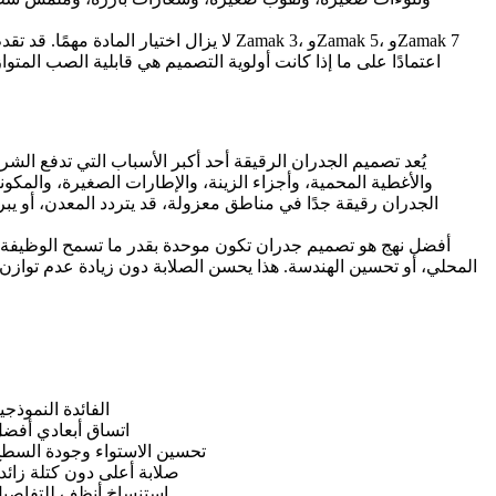
Zamak 7
، و
Zamak 5
، و
Zamak 3
المختلفة توازنات مختلفة قليلاً من القوة، والمطيلية، والصلابة، وسلوك الصب. على سبيل المثال، يمكن اختيار مواد شائعة مثل
لا يزال اختيار المادة مهمًا. قد تقد
اعتمادًا على ما إذا كانت أولوية التصميم هي قابلية الصب المتوا
يُعد تصميم الجدران الرقيقة أحد أكبر الأسباب التي تدفع ال
والأغطية المحمية، وأجزاء الزينة، والإطارات الصغيرة، والمك
الجدران رقيقة جدًا في مناطق معزولة، قد يتردد المعدن، أو يب
أفضل نهج هو تصميم جدران تكون موحدة بقدر ما تسمح الوظيفة بذ
المحلي، أو تحسين الهندسة. هذا يحسن الصلابة دون زيادة عدم توازن ال
الفائدة النموذجي
اتساق أبعادي أفض
تحسين الاستواء وجودة السط
صلابة أعلى دون كتلة زائد
استنساخ أنظف للتفاصي