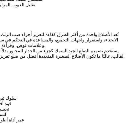
تقليل العيوب المرئي
تُعد الأضلاع واحدة من أكثر الطرق كفاءة لتعزيز أجزاء صب الزنك 
الانحناء، واستقرار واجهات التجميع، والمساعدة في التحكم في سلو
وعلامات غوص، وقراءة سطحية مرتبطة بالانكماش، أو إجهاد قذف. أما الأضلاع الرقيقة جدًا أو الطويلة جدًا بدون دعم فقد تملأ بشكل سيئ أو تصبح هشة أثناء المناولة.
يستخدم تصميم الضلع الجيد السمك كجزء من الجدار المجاور بدلاً 
القالب. غالبًا ما تكون الأضلاع الصغيرة المتعددة أفضل من ضلع تعزي
سلوك تبري
قوة أ
تحسين
اتس
عمر أداة أط