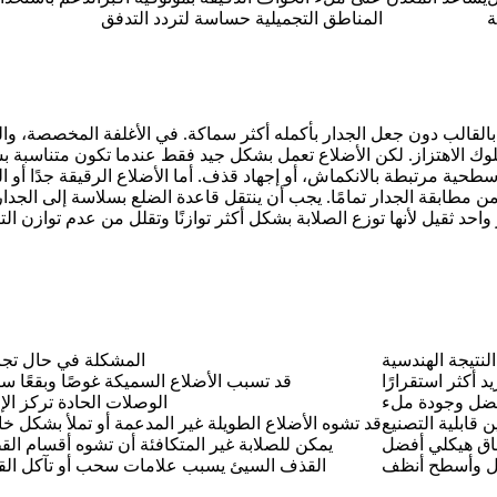
ة
المناطق التجميلية حساسة لتردد التدفق
بالقالب دون جعل الجدار بأكمله أكثر سماكة. في الأغلفة المخصصة، وال
ك الاهتزاز. لكن الأضلاع تعمل بشكل جيد فقط عندما تكون متناسبة بشكل
من مطابقة الجدار تمامًا. يجب أن ينتقل قاعدة الضلع بسلاسة إلى الج
ز واحد ثقيل لأنها توزع الصلابة بشكل أكثر توازنًا وتقلل من عدم توا
النتيجة الهندسية
المشكلة في حال تجاه
د أكثر استقرارًا
قد تسبب الأضلاع السميكة غوصًا وبقعًا س
فضل وجودة ملء
الوصلات الحادة تركز الإ
 قابلية التصنيع
قد تشوه الأضلاع الطويلة غير المدعمة أو تملأ بشكل خ
اق هيكلي أفضل
يمكن للصلابة غير المتكافئة أن تشوه أقسام ال
ول وأسطح أنظف
القذف السيئ يسبب علامات سحب أو تآكل الق