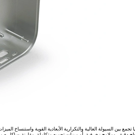
مع بين السيولة العالية والتكرارية الأبعادية القوية واستنساخ الميزا
ق، وملامح زخرفية، أو ميزات تجميع متكاملة. مقارنة بهياكل صب الألم