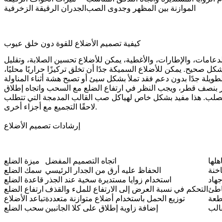
الموازنة بين المظهر وجدوى الصب
الجدران الرقيقة الزخرفية
كيفية تصميم الأضلاع للقوة دون خلق عيوب
دعامات، والإطارات، والأغطية، يمكن للأضلاع تحسين الصلابة، وتقليل
 صحيح. يمكن للأضلاع السميكة جدًا أن تخلق تركيزًا حراريًا محليًا،
دار بنصف قطر، ويجب النظر في ارتفاع الضلع مع السحب واتجاه إطلاق
زن التصلب. هذا مفيد بشكل خاص لهياكل صب القالب المدمجة التي تتطلب
مع أجزاء أخرى.
لاحقًا
التجميع
إرشادات تصميم الأضلاع
لها
اتجاه التصميم المفضل
ميزة الضلع
اخنة
الحفاظ عليه أرق من الجدار الرئيسي
سمك الضلع
جهاد
استخدام زوايا مستديرة سخية عند الجذر
قاعدة الضلع
اطئ
التحكم في نسبة العرض إلى الارتفاع للملء والقذف
ارتفاع الضلع
قطعة
توزيع الحمل باستخدام أضلاع متوازنة متعددة
تباعد الأضلاع
الب
إضافة زاوية إطلاق على كلا الجانبين
سحب الضلع