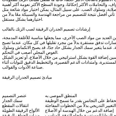
ا تأتي أفضل نتيجة للتصميم من مراجعة الهندسة والسبيكة معًا بدلاً من
اختيارهما بشكل مستقل.
إرشادات تصميم الجدران الرقيقة لصب الزنك بالقالب
 العديد من مواد الصب الأخرى، مما يجعلها مناسبة للأغلفة المدمجة،
مسارات تدفق مستقرة بدلاً من مجرد تقليلها في كل مكان. عندما تصبح
ة. عندما يتغير سمك الجدار بشكل حاد جدًا، قد يصبح الانكماش وسلوك
الغوص المحلي أصعب في التحكم.
ين إضافة القوة بشكل استراتيجي من خلال الأضلاع، أو تعزيز الشكل
لمستديرة، وامتدادات الدعم القصيرة، والتخطيط الدقيق للبوابات أثناء
.
صناعة الأدوات والقوالب
مبادئ تصميم الجدران الرقيقة
المنطق الموصى به
عنصر التصميم
حفاظ على التجانس بقدر ما تسمح الوظيفة
سمك الجدار
لتغيير التدريجي بدلاً من الخطوات المفاجئة
انتقالات المقطع
إضافة الدعم من خلال الهندسة أو الأضلاع
الألواح الرقيقة الطويلة
 الزوايا المستديرة واتجاه التدفق المناسب
ميزات الحواف الرقيقة