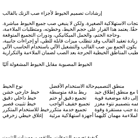
إرشادات تصميم الخيوط لأجزاء صب الزنك بالقالب
تجات الاستهلاكية الصغيرة. ولكن لا ينبغي صب جميع الخيوط مباشرة.
لاحقًا. يعتمد هذا القرار على حجم الخيط، وخطوته، ومتطلبات الملاءمة،
وحاجة الختم، والحمل الميكانيكي، ودورات التجميع المتوقعة.
زيادة تعقيد القالب وقد تتطلب ميزات قابلة للطي، أو إجراءات جانبية،
ا يكون الجمع بين صب القالب و
الخيوط المصبوبة مقابل الخيوط المشغولة آليًا
منطق التصميم
حالة الاستخدام الأفضل
نوع الخيط
ا مع منطق إطلاق جيد
ربط بدقة متوسطة
خيط خارجي خشن
إلى دقة موضعية قوية
تجميع دقيق أو ختم
خيط داخلي دقيق
مه بتصميم نتوء معزز
تجميع خفيف الواجب
خيط تثبيت قصير
دة جنب مستقرة وقوة
تجميع خدمة متكرر
خيط للاستخدام المتكرر
لملاءمة مهمان كليهما
أجهزة استهلاكية مرئية
إغلاق خيطي زخرفي
كيفية تصميم النتوءات، والثقوب، وميزات التثبيت