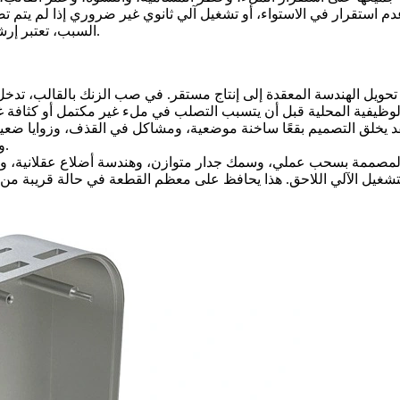
السبب، تعتبر إرشادات التصميم الفعالة ضرورية لكل من مهندسي المنتج وفرق التوريد.
 تحويل الهندسة المعقدة إلى إنتاج مستقر. في صب الزنك بالقالب، تدخ
الوظيفية المحلية قبل أن يتسبب التصلب في ملء غير مكتمل أو كثافة غير
يخلق التصميم بقعًا ساخنة موضعية، ومشاكل في القذف، وزوايا ضعيفة، أ
وبطء ضبط الأدوات، والمزيد من المعالجة اللاحقة، أو تكرارية أبعاد أقل.
عة المصممة بسحب عملي، وسمك جدار متوازن، وهندسة أضلاع عقلانية، وا
تشغيل الآلي اللاحق