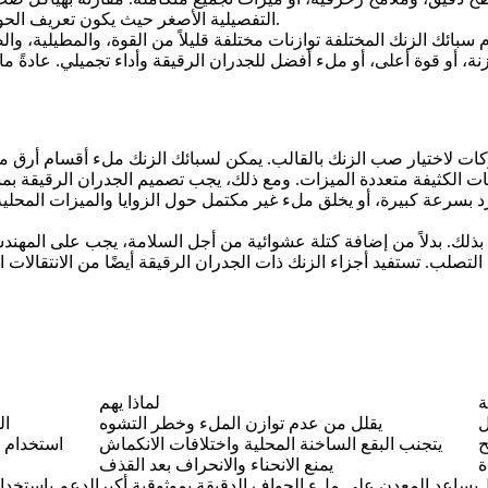
التفصيلية الأصغر حيث يكون تعريف الحواف، والتحاملات الأكثر إحكامًا، وجودة السطح الأكثر نعومة أكثر أهمية.
م
سبائك الزنك
زنة، أو قوة أعلى، أو ملء أفضل للجدران الرقيقة وأداء تجميلي. عادةً م
شركات لاختيار صب الزنك بالقالب. يمكن لسبائك الزنك ملء أقسام أرق من
ونات الكثيفة متعددة الميزات. ومع ذلك، يجب تصميم الجدران الرقيقة ب
رد بسرعة كبيرة، أو يخلق ملء غير مكتمل حول الزوايا والميزات المحلي
لك. بدلاً من إضافة كتلة عشوائية من أجل السلامة، يجب على المهندس
تصلب. تستفيد أجزاء الزنك ذات الجدران الرقيقة أيضًا من الانتقالات ا
ة
لماذا يهم
ل
يقلل من عدم توازن الملء وخطر التشوه
ال
ح
يتجنب البقع الساخنة المحلية واختلافات الانكماش
استخدام ا
ة
يمنع الانحناء والانحراف بعد القذف
ل
يساعد المعدن على ملء الحواف الدقيقة بموثوقية أكبر
الدعم باستخدام