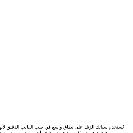
تُستخدم سبائك الزنك على نطاق واسع في صب القالب الدقيق لأنها تج
ونتوءات صغيرة، وثقوب صغيرة، وشعارات بارزة، وملمس سطح دقي