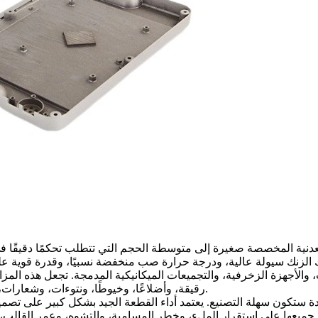
عدنية المخصصة صغيرة إلى متوسطة الحجم التي تتطلب تحكمًا دقيقًا في 
 الزنك سيولة عالية، ودرجة حرارة صب منخفضة نسبيًا، وقدرة قوية عل
، والأجهزة الزخرفية، والتجميعات الميكانيكية المدمجة. تجعل هذه المز
رقيقة، وأضلاعًا، وخيوطًا، ونتوءات، وشعارات، وتفاصيل حادة، وأشكالًا متعددة المستويات في قطعة واحدة متكاملة.
 ستكون سهلة التصنيع. يعتمد أداء القطعة الجيد بشكل كبير على تصميم 
ات جميعها على استقرار الملء، وخطر المسامية، والتشوه، وعمر القالب،