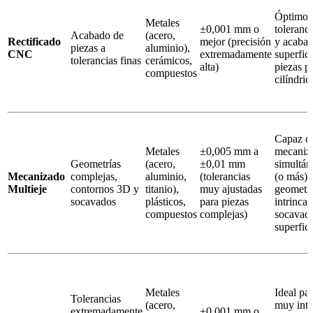
Óptimo 
Metales
±0,001 mm o
toleranci
Acabado de
(acero,
Rectificado
mejor (precisión
y acaba
piezas a
aluminio),
CNC
extremadamente
superfici
tolerancias finas
cerámicos,
alta)
piezas p
compuestos
cilíndric
Capaz d
Metales
±0,005 mm a
mecaniz
Geometrías
(acero,
±0,01 mm
simultán
Mecanizado
complejas,
aluminio,
(tolerancias
(o más), 
Multieje
contornos 3D y
titanio),
muy ajustadas
geometrí
socavados
plásticos,
para piezas
intrincad
compuestos
complejas)
socavad
superfic
Metales
Ideal pa
Tolerancias
(acero,
muy intr
extremadamente
±0,001 mm o