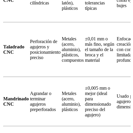
CNC
como eje
cilíndricas
latón),
tolerancias
bujes
plásticos
típicas
Metales
±0,01 mm o
Enfocado
Perforación de
(acero,
más fino, según
creación
Taladrado
agujeros y
aluminio),
el tamaño de la
con com
CNC
posicionamiento
plásticos,
broca y el
limitada 
preciso
compuestos
material
profundi
±0,005 mm o
Agrandar o
Metales
mejor (ideal
Usado p
Mandrinado
terminar
(acero,
para
agujeros
CNC
agujeros
aluminio),
dimensionado
dimensio
preperforados
plásticos
preciso del
agujero)