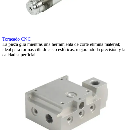
Torneado CNC
M
La pieza gira mientras una herramienta de corte elimina material;
P
ideal para formas cilíndricas o esféricas, mejorando la precisión y la
p
calidad superficial.
o