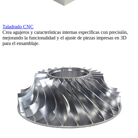
Taladrado CNC
M
Crea agujeros y características internas específicas con precisión,
G
mejorando la funcionalidad y el ajuste de piezas impresas en 3D
p
para el ensamblaje.
a