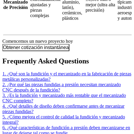
Mecanizado
aluminio,
típicame
ajustadas y
mejor (ultra alta
de Precisión
latón),
industria
piezas
precisión)
cerámicos,
aeroespa
complejas
plásticos
y automo
Comencemos un nuevo proyecto hoy
Obtener cotización instantánea
Frequently Asked Questions
1. ¿Qué son la fundición y el mecanizado en la fabricación de piezas
metálicas personalizadas?
2. ¿Por qué las piezas fundidas a presión necesitan mecanizado
CNC después de la fundición?
3. ¿Es la fundición y mecanizado más rentable que el mecanizado
CNC completo?
4. ¿Qué detalles de diseño deben confirmarse antes de mecanizar
piezas fundidas?
5. ¿Cómo mejora el control de calidad la fundición y mecanizado
integral?
6. ¿Qué características de fundición a presión deben mecanizarse en
lugar de dejarse tal como se fundie...