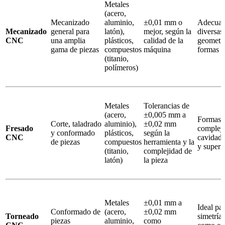
Metales
(acero,
Mecanizado
aluminio,
±0,01 mm o
Adecuad
Mecanizado
general para
latón),
mejor, según la
diversas
CNC
una amplia
plásticos,
calidad de la
geometrí
gama de piezas
compuestos
máquina
formas c
(titanio,
polímeros)
Metales
Tolerancias de
(acero,
±0,005 mm a
Formas
Corte, taladrado
aluminio),
±0,02 mm
Fresado
compleja
y conformado
plásticos,
según la
CNC
cavidade
de piezas
compuestos
herramienta y la
y superfi
(titanio,
complejidad de
latón)
la pieza
Metales
±0,01 mm a
Ideal pa
Conformado de
(acero,
±0,02 mm
Torneado
simetría 
piezas
aluminio,
como