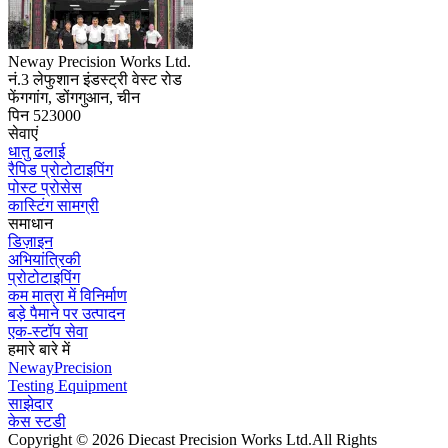
Neway Precision Works Ltd.
नं.3 लेफुशान इंडस्ट्री वेस्ट रोड
फेंगगांग, डोंगगुआन, चीन
पिन 523000
सेवाएं
धातु ढलाई
रैपिड प्रोटोटाइपिंग
पोस्ट प्रोसेस
कास्टिंग सामग्री
समाधान
डिज़ाइन
अभियांत्रिकी
प्रोटोटाइपिंग
कम मात्रा में विनिर्माण
बड़े पैमाने पर उत्पादन
एक-स्टॉप सेवा
हमारे बारे में
NewayPrecision
Testing Equipment
साझेदार
केस स्टडी
Copyright © 2026 Diecast Precision Works Ltd.
All Rights