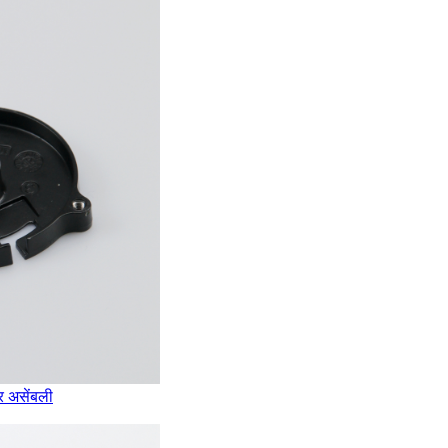
र असेंबली