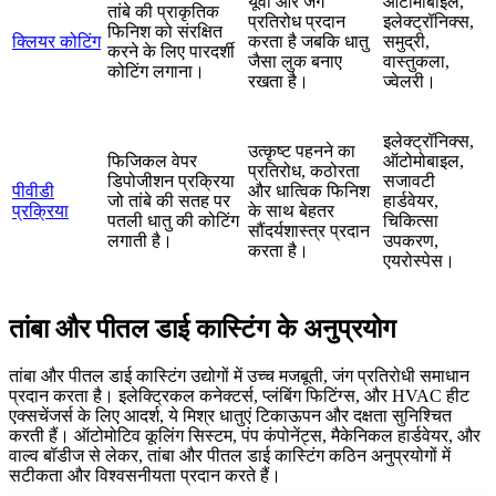
यूवी और जंग
ऑटोमोबाइल,
तांबे की प्राकृतिक
प्रतिरोध प्रदान
इलेक्ट्रॉनिक्स,
फिनिश को संरक्षित
क्लियर कोटिंग
करता है जबकि धातु
समुद्री,
करने के लिए पारदर्शी
जैसा लुक बनाए
वास्तुकला,
कोटिंग लगाना।
रखता है।
ज्वेलरी।
इलेक्ट्रॉनिक्स,
उत्कृष्ट पहनने का
फिजिकल वेपर
ऑटोमोबाइल,
प्रतिरोध, कठोरता
डिपोजीशन प्रक्रिया
सजावटी
पीवीडी
और धात्विक फिनिश
जो तांबे की सतह पर
हार्डवेयर,
प्रक्रिया
के साथ बेहतर
पतली धातु की कोटिंग
चिकित्सा
सौंदर्यशास्त्र प्रदान
लगाती है।
उपकरण,
करता है।
एयरोस्पेस।
तांबा और पीतल डाई कास्टिंग के अनुप्रयोग
तांबा और पीतल डाई कास्टिंग उद्योगों में उच्च मजबूती, जंग प्रतिरोधी समाधान
प्रदान करता है। इलेक्ट्रिकल कनेक्टर्स, प्लंबिंग फिटिंग्स, और HVAC हीट
एक्सचेंजर्स के लिए आदर्श, ये मिश्र धातुएं टिकाऊपन और दक्षता सुनिश्चित
करती हैं। ऑटोमोटिव कूलिंग सिस्टम, पंप कंपोनेंट्स, मैकेनिकल हार्डवेयर, और
वाल्व बॉडीज से लेकर, तांबा और पीतल डाई कास्टिंग कठिन अनुप्रयोगों में
सटीकता और विश्वसनीयता प्रदान करते हैं।