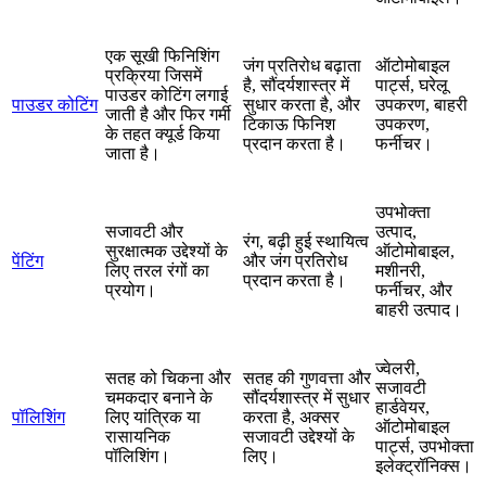
एक सूखी फिनिशिंग
जंग प्रतिरोध बढ़ाता
ऑटोमोबाइल
प्रक्रिया जिसमें
है, सौंदर्यशास्त्र में
पार्ट्स, घरेलू
पाउडर कोटिंग लगाई
पाउडर कोटिंग
सुधार करता है, और
उपकरण, बाहरी
जाती है और फिर गर्मी
टिकाऊ फिनिश
उपकरण,
के तहत क्यूर्ड किया
प्रदान करता है।
फर्नीचर।
जाता है।
उपभोक्ता
सजावटी और
उत्पाद,
रंग, बढ़ी हुई स्थायित्व
सुरक्षात्मक उद्देश्यों के
ऑटोमोबाइल,
पेंटिंग
और जंग प्रतिरोध
लिए तरल रंगों का
मशीनरी,
प्रदान करता है।
प्रयोग।
फर्नीचर, और
बाहरी उत्पाद।
ज्वेलरी,
सतह को चिकना और
सतह की गुणवत्ता और
सजावटी
चमकदार बनाने के
सौंदर्यशास्त्र में सुधार
हार्डवेयर,
पॉलिशिंग
लिए यांत्रिक या
करता है, अक्सर
ऑटोमोबाइल
रासायनिक
सजावटी उद्देश्यों के
पार्ट्स, उपभोक्ता
पॉलिशिंग।
लिए।
इलेक्ट्रॉनिक्स।