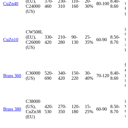
(EU),
370-
230-
110-
20-
8.40-
CuZn40
80-100
कं
C24000
460
310
160
30%
8.60
म
(US)
हा
इ
CW508L
पा
(EU),
330-
210-
90-
25-
8.50-
CuZn10
60-90
कन
C26000
420
280
130
35%
8.70
आ
(US)
हा
प
म
C36000
520-
340-
150-
30-
8.40-
Brass 360
70-120
इ
(US)
690
420
220
40%
8.60
कन
फ
C38000
इ
(US),
420-
270-
120-
15-
8.50-
घ
Brass 380
60-90
CuZn38
530
350
180
25%
8.70
पं
(EU)
भ