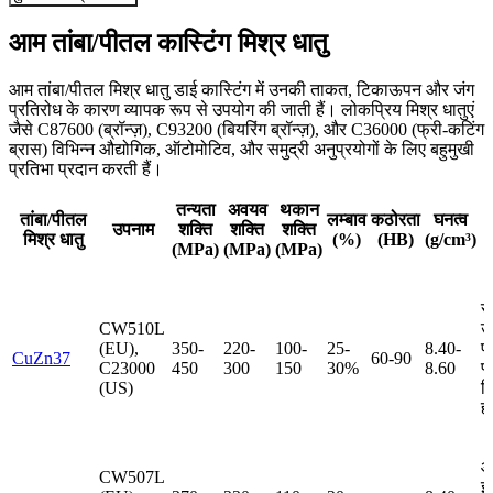
आम तांबा/पीतल कास्टिंग मिश्र धातु
आम तांबा/पीतल मिश्र धातु डाई कास्टिंग में उनकी ताकत, टिकाऊपन और जंग
प्रतिरोध के कारण व्यापक रूप से उपयोग की जाती हैं। लोकप्रिय मिश्र धातुएं
जैसे C87600 (ब्रॉन्ज़), C93200 (बियरिंग ब्रॉन्ज़), और C36000 (फ्री-कटिंग
ब्रास) विभिन्न औद्योगिक, ऑटोमोटिव, और समुद्री अनुप्रयोगों के लिए बहुमुखी
प्रतिभा प्रदान करती हैं।
तन्यता
अवयव
थकान
तांबा/पीतल
लम्बाव
कठोरता
घनत्व
उपनाम
शक्ति
शक्ति
शक्ति
मिश्र धातु
(%)
(HB)
(g/cm³)
(MPa)
(MPa)
(MPa)
स
CW510L
उ
(EU),
350-
220-
100-
25-
8.40-
प
CuZn37
60-90
C23000
450
300
150
30%
8.60
प्
(US)
फि
हा
ऑ
CW507L
इ