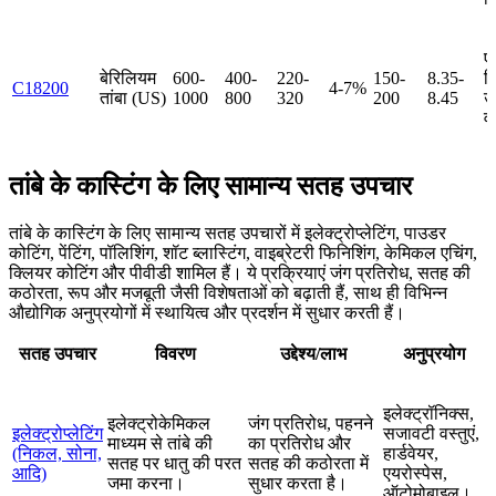
ए
बेरिलियम
600-
400-
220-
150-
8.35-
वि
C18200
4-7%
तांबा (US)
1000
800
320
200
8.45
उच
वा
तांबे के कास्टिंग के लिए सामान्य सतह उपचार
तांबे के कास्टिंग के लिए सामान्य सतह उपचारों में इलेक्ट्रोप्लेटिंग, पाउडर
कोटिंग, पेंटिंग, पॉलिशिंग, शॉट ब्लास्टिंग, वाइब्रेटरी फिनिशिंग, केमिकल एचिंग,
क्लियर कोटिंग और पीवीडी शामिल हैं। ये प्रक्रियाएं जंग प्रतिरोध, सतह की
कठोरता, रूप और मजबूती जैसी विशेषताओं को बढ़ाती हैं, साथ ही विभिन्न
औद्योगिक अनुप्रयोगों में स्थायित्व और प्रदर्शन में सुधार करती हैं।
सतह उपचार
विवरण
उद्देश्य/लाभ
अनुप्रयोग
इलेक्ट्रॉनिक्स,
इलेक्ट्रोकेमिकल
जंग प्रतिरोध, पहनने
इलेक्ट्रोप्लेटिंग
सजावटी वस्तुएं,
माध्यम से तांबे की
का प्रतिरोध और
(निकल, सोना,
हार्डवेयर,
सतह पर धातु की परत
सतह की कठोरता में
आदि)
एयरोस्पेस,
जमा करना।
सुधार करता है।
ऑटोमोबाइल।