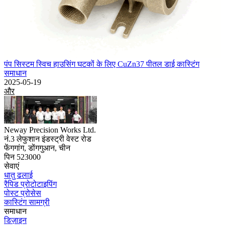
पंप सिस्टम स्विच हाउसिंग घटकों के लिए CuZn37 पीतल डाई कास्टिंग
समाधान
2025-05-19
और
Neway Precision Works Ltd.
नं.3 लेफुशान इंडस्ट्री वेस्ट रोड
फेंगगांग, डोंगगुआन, चीन
पिन 523000
सेवाएं
धातु ढलाई
रैपिड प्रोटोटाइपिंग
पोस्ट प्रोसेस
कास्टिंग सामग्री
समाधान
डिज़ाइन