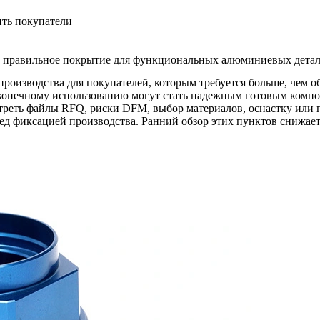
ить покупатели
ют правильное покрытие для функциональных алюминиевых дета
роизводства для покупателей, которым требуется больше, чем о
 к конечному использованию могут стать надежным готовым комп
еть файлы RFQ, риски DFM, выбор материалов, оснастку или пл
 фиксацией производства. Ранний обзор этих пунктов снижает 