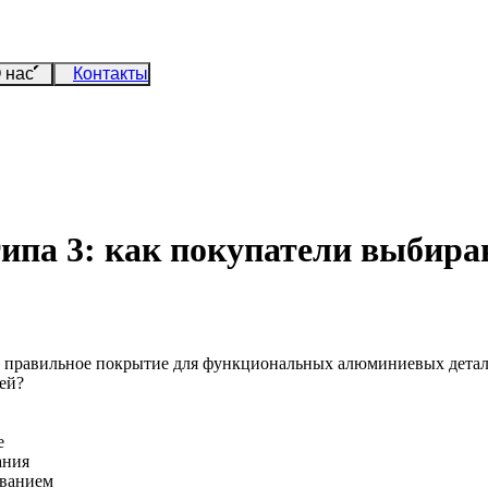
 нас
Контакты
типа 3: как покупатели выбир
ют правильное покрытие для функциональных алюминиевых дета
ей?
е
ания
ованием