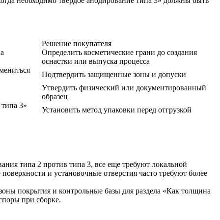
огда необходимо твердое анодирование типа 3» должны быть
Решение покупателя
на
Определить косметические грани до создания
оснастки или выпуска процесса
змениться
Подтвердить защищенные зоны и допуски
Утвердить физический или документированный
образец
 типа 3»
Установить метод упаковки перед отгрузкой
ания типа 2 против типа 3, все еще требуют локальной
 поверхности и установочные отверстия часто требуют более
зоны покрытия и контрольные базы для раздела «Как толщина
споры при сборке.