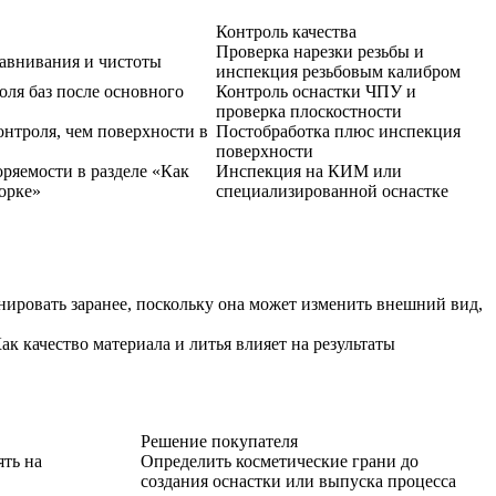
Контроль качества
Проверка нарезки резьбы и
равнивания и чистоты
инспекция резьбовым калибром
оля баз после основного
Контроль оснастки ЧПУ и
проверка плоскостности
онтроля, чем поверхности в
Постобработка плюс инспекция
поверхности
оряемости в разделе «Как
Инспекция на КИМ или
орке»
специализированной оснастке
нировать заранее, поскольку она может изменить внешний вид,
 качество материала и литья влияет на результаты
Решение покупателя
ять на
Определить косметические грани до
создания оснастки или выпуска процесса