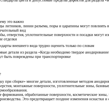
стандарты цвета и допустимые пределы дефектов для раздела «К
ему это важно
ды литников, линии разъема, поры и царапины могут повлиять 
нчательный вид
ьбы, отверстия, уплотнительные поверхности и посадки могут и
ле отделки
ндарты внешнего вида трудно оценить только по словам
овые детали из раздела «Когда необходимо твердое анодирование
ут быть повреждены при транспортировке
е
ку при сборке» многие детали, изготовленные методом анодиров
верстия, монтажные поверхности, уплотнительные зоны, базовые
ормообразования.
 формования, обработанные поверхности, косметические зоны, 
производства. Это предотвращает поздние изменения оснастки и 