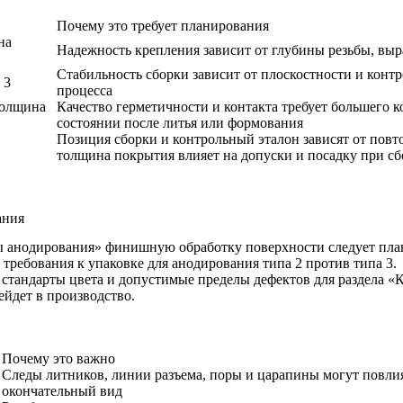
Почему это требует планирования
на
Надежность крепления зависит от глубины резьбы, вы
Стабильность сборки зависит от плоскостности и контр
 3
процесса
толщина
Качество герметичности и контакта требует большего к
состоянии после литья или формования
Позиция сборки и контрольный эталон зависят от повт
толщина покрытия влияет на допуски и посадку при сб
ания
аты анодирования» финишную обработку поверхности следует пла
 требования к упаковке для анодирования типа 2 против типа 3.
андарты цвета и допустимые пределы дефектов для раздела «Как
ейдет в производство.
Почему это важно
Следы литников, линии разъема, поры и царапины могут повли
окончательный вид