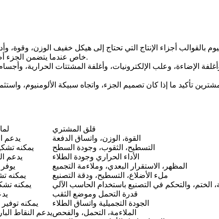
والب أجزاء الإنتاج التي تحتاج إلى هيكل خفيف الوزن، وقوة، وأداء حراري، وأبعاد قابل
خاص عندما يتضمن الجزء أضلاعًا، ونقاطًا بارزة، ونقاط تثبيت، وأغلفة، وأغطية، أو أسطحًا وظيفية.
غلفة الإضاءة، وعلب الإلكترونيات، وأغلفة المشتتات الحرارية، وأجسام
ترين تأكيد ما إذا كان تصميم الجزء، واتجاه سبيكة الألومنيوم، واستثم
قلق المشتري
لما
القوة، الوزن، واتساق الدفعة
يدعم ال
التسطيح، الثقوب، وجودة السطح
يمكنه تشكي
الأداء الحراري وجودة الطلاء
يدعم ال
المظهر، الاستقرار البعدي، وملاءمة التجميع
يوفر 
ملء الأضلاع، التسطيح، ودقة التصنيع
يمكنه تش
، الختم، والتحكم في التصنيع باستخدام الحاسب الآلي
يمكنه تشك
قدرة التحمل وموضع الثقب
يدع
الجودة التجميلية واتساق الطلاء
يمكنه توفير 
الملاءمة، التحمل، والفحص
يدعم النقاط البا