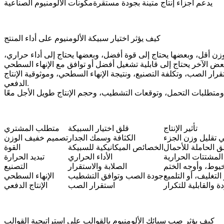
يدعم أجزاء إنتاج متينة بجودة مستقرة
مكونات الألومنيوم الصناعية
كيف يؤثر اختيار سبيكة الألومنيوم على أداء المنتج
وزن أقل، وبعضها يحتاج إلى قوة أفضل، وبعضها يحتاج إلى أداء حراري،
رار الصب، وتكلفة التصنيع، ونتيجة الإنهاء السطحي، وموثوقية الإنتاج
الدفعي.
تأثير الإنتاج
قلق اختيار السبيكة
متطلب المشتري
 تقليل وزن الجزء
الكثافة وسمك الجدار
تصميم خفيف الوزن
ق الحاملة للأحمال
الخصائص الميكانيكية للسبيكة
القوة
المشتتات الحرارية
الأداء الحراري
تبديد الحرارة
خيوط، وأوجه الختم
الصلابة والاستقرار
التصنيع
التغليف، أو التلميع
جودة الصب وتوافق التشطيب
الإنهاء السطحي
 والقابلية للتكرار
استقرار الصب
الإنتاج الدفعي
كيف يؤثر صب سبائك الألومنيوم بالقوالب على استراتيجية القوالب