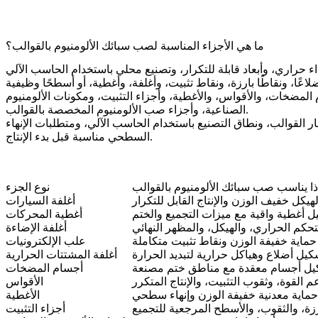
ما هي الأجزاء المناسبة لصب سبائك الألومنيوم بالقوالب؟
ة للتكرار، وتصنيع محلي باستخدام الحاسب الآلي (CNC)، وإنهاء سطحي. إنه مفيد بشكل
 المضخات، والأقواس، والأغطية، وأجزاء التثبيت، ومكونات الألومنيوم
الصناعية، وأجزاء صب الألومنيوم المخصصة بالقوالب.
ار القوالب، ونطاق التصنيع باستخدام الحاسب الآلي، ومتطلبات الإنهاء
السطحي مناسبة قبل بدء الإنتاج.
ذا يناسب صب سبائك الألومنيوم بالقوالب
نوع الجزء
هيكل خفيف الوزن والإنتاج القابل للتكرار
أغلفة السيارات
ل أغطية واقية مع ميزات التجميع والختم
أغطية المحركات
تحكم الحراري، والهيكل، والمظهر النهائي
أغلفة الإضاءة
حماية خفيفة الوزن ونقاط تثبيت متكاملة
علب الإلكترونيات
كيل أضلاع وهياكل حرارية لتبديد الحرارة
أغلفة المشتتات الحرارية
يل أجسام معقدة مع مناطق ختم مصنعة
أجسام المضخات
م القوة، وثقوب التثبيت، والإنتاج المتكرر
الأقواس
حماية معدنية خفيفة الوزن وإنهاء سطحي
الأغطية
رزة، والثقوب، والأسطح المرجعية للتجميع
أجزاء التثبيت