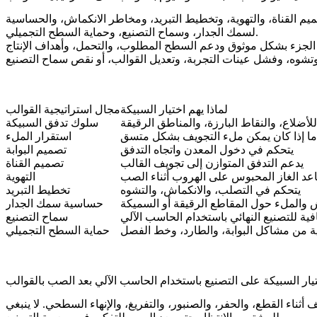
ميم القناة، والتهوية، وتخطيط التبريد، ومخاطر الانكماش، والحساسية
لسمك الجدار، وسماح التصنيع، وحماية السطح التجميلي.
لماذا يهم اختيار السبيكة
مجال استراتيجية القوالب
لأضلاع، والنقاط البارزة، والمناطق الرقيقة
سلوك تدفق السبيكة
ا إذا كان يمكن ملء التجويف بشكل متسق
استقرار الملء
يتحكم في دخول المعدن واتجاه التدفق
تصميم البوابة
يدعم التدفق المتوازن إلى تجويف القالب
تصميم القناة
عد الغاز المحبوس على الهروب أثناء الصب
التهوية
يتحكم في التصلب، والانكماش، والتشوه
تخطيط التبريد
ش والملء حول المقاطع الرقيقة أو السميكة
حساسية سمك الجدار
فية للتصنيع النهائي باستخدام الحاسب الآلي
سماح التصنيع
ة من مشاكل البوابة، والطارد، وخط الفصل
حماية السطح التجميلي
يار السبيكة على التصنيع باستخدام الحاسب الآلي بعد الصب بالقوالب
ناء القطع، والحفر، والصنبور، والتفريغ، والإنهاء السطحي. لا ينبغي