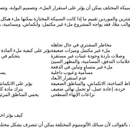
سبيكة المختلف يمكن أن يؤثر على استقرار الملء، وتصميم البوابة، وتص
مخاطر المشتري في حال تجاهله
ملء غير مكتمل وميزات ضعيفة
يؤثر على كيفية ملء المادة ل
وصلات باردة وجودة عينات غير مستقرة
يتحكم في م
لامات التدفق، المسامية، والمظهر السيئ
ملء غير متساوٍ وتباين في الدفعة
مسامية وعيوب داخلية
يسا
عدم استقرار الأبعاد
اط الساخنة، الانكماش، والمناطق الضعيفة
يؤثر على الانكما
خردة، إعادة عمل، أو تحمل نهائي ضعيف
يترك مادة كا
نزاعات الإنهاء السطحي
يحمي المناطق المرئي
كيف يؤثر اخت
بالقوالب لأن سبائك الألومنيوم المختلفة يمكن أن تتصرف بشكل مختلف أث