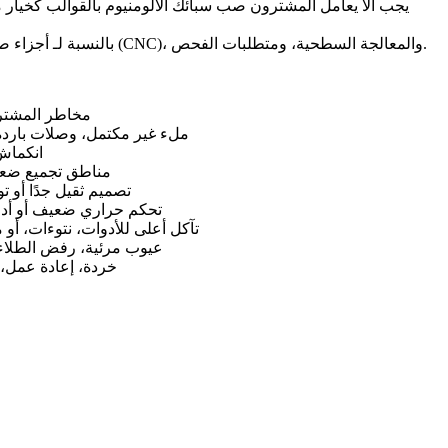
يجب ألا يعامل المشترون صب سبائك الألومنيوم بالقوالب كخيار م
، يجب مراجعة اختيار السبيكة جنبًا إلى جنب مع تصميم الجزء، والقوالب، والتصنيع باستخدام الحاسب الآلي (CNC)، والمعالجة السطحية، ومتطلبات الفحص.
بالنسبة لـ
أجزاء ص
مخاطر المشتر
ملء غير مكتمل، وصلات باردة
انكماش
مناطق تجميع ضعي
تصميم ثقيل جدًا أو 
تحكم حراري ضعيف أو أدا
تآكل أعلى للأدوات، نتوءات، أو
عيوب مرئية، رفض الطلاء،
خردة، إعادة عمل، 