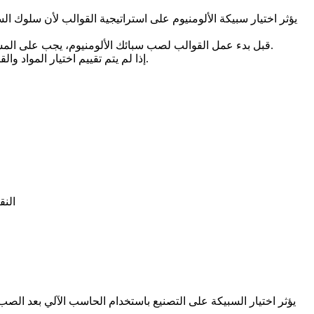
يؤثر اختيار سبيكة الألومنيوم على استراتيجية القوالب لأن سلوك ال
، يجب على المشترين والموردين تقييم ما إذا كانت السبيكة المختارة يمكنها ملء هيكل الجزء بشكل موثوق ودعم السطح المطلوب، والتحمل، وأهداف الإنتاج.
قبل بدء
عمل القوالب لصب سبائك الألومنيوم
إذا لم يتم تقييم اختيار المواد والقوالب معًا، فقد يواجه المشروع ملء غير مكتمل، وانكماش، ومسامية، وتشوه، وفشل عينات التجربة، وتعديل القوالب، أو نقص سماح التصنيع.
ع
النق
يؤثر اختيار السبيكة على التصنيع باستخدام الحاسب الآلي بعد الصب 