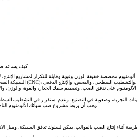
كيف يساعد صب 
ألومنيوم مخصصة خفيفة الوزن وقوية وقابلة للتكرار لمشاريع الإنتاج. ل
السبيكة الصحيح ومطابقته مع متطلبات القوالب، والتصنيع باستخدام الحاسب الآلي (CNC)، والتشطيب السطحي، والفحص، والإنتاج الدفعي.
لألومنيوم على تدفق الصب، وتصميم سمك الجدار، والقوة، والوزن، والأ
ل عينات التجربة، وصعوبة في التصنيع، وعدم استقرار في التشطيب السط
يجب أن يربط مشروع صب سبائك الألومنيوم الناجح بين اختيار المواد ومسار الإنتاج الكامل قبل بدء العمل على القوالب.
ريقة أثناء إنتاج الصب بالقوالب. يمكن لسلوك تدفق السبيكة، وميل الان