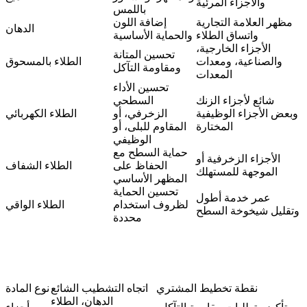
والأجزاء المرئية
باللمس
مظهر العلامة التجارية
إضافة اللون
الدهان
واتساق الطلاء
والحماية الأساسية
الأجزاء الخارجية،
تحسين المتانة
والصناعية، ومعدات
الطلاء بالمسحوق
ومقاومة التآكل
المعدات
تحسين الأداء
شائع لأجزاء الزنك
السطحي
وبعض الأجزاء الوظيفية
الزخرفي، أو
الطلاء الكهربائي
المختارة
المقاوم للبلى، أو
الوظيفي
حماية السطح مع
الأجزاء الزخرفية أو
الحفاظ على
الطلاء الشفاف
الموجهة للمستهلك
المظهر الأساسي
تحسين الحماية
عمر خدمة أطول
لظروف استخدام
الطلاء الواقي
وتقليل شيخوخة السطح
محددة
نقطة تخطيط المشتري
اتجاه التشطيب الشائع
نوع المادة
الدهان، الطلاء