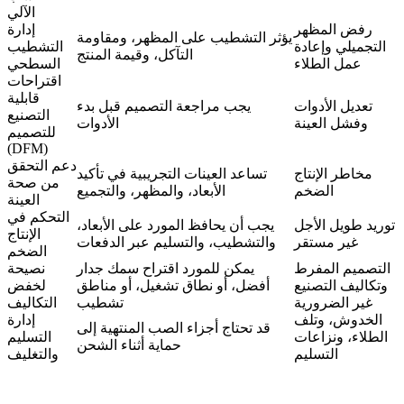
الآلي
رفض المظهر
إدارة
يؤثر التشطيب على المظهر، ومقاومة
التجميلي وإعادة
التشطيب
التآكل، وقيمة المنتج
عمل الطلاء
السطحي
اقتراحات
قابلية
تعديل الأدوات
يجب مراجعة التصميم قبل بدء
التصنيع
وفشل العينة
الأدوات
للتصميم
(DFM)
دعم التحقق
مخاطر الإنتاج
تساعد العينات التجريبية في تأكيد
من صحة
الضخم
الأبعاد، والمظهر، والتجميع
العينة
التحكم في
توريد طويل الأجل
يجب أن يحافظ المورد على الأبعاد،
الإنتاج
غير مستقر
والتشطيب، والتسليم عبر الدفعات
الضخم
التصميم المفرط
يمكن للمورد اقتراح سمك جدار
نصيحة
وتكاليف التصنيع
أفضل، أو نطاق تشغيل، أو مناطق
لخفض
غير الضرورية
تشطيب
التكاليف
الخدوش، وتلف
إدارة
قد تحتاج أجزاء الصب المنتهية إلى
الطلاء، ونزاعات
التسليم
حماية أثناء الشحن
التسليم
والتغليف