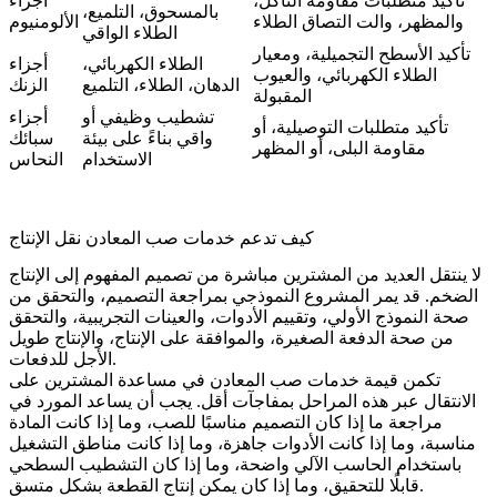
تأكيد متطلبات مقاومة التآكل،
أجزاء
بالمسحوق، التلميع،
والمظهر، والت التصاق الطلاء
الألومنيوم
الطلاء الواقي
تأكيد الأسطح التجميلية، ومعيار
الطلاء الكهربائي،
أجزاء
الطلاء الكهربائي، والعيوب
الدهان، الطلاء، التلميع
الزنك
المقبولة
تشطيب وظيفي أو
أجزاء
تأكيد متطلبات التوصيلية، أو
واقي بناءً على بيئة
سبائك
مقاومة البلى، أو المظهر
الاستخدام
النحاس
كيف تدعم خدمات صب المعادن نقل الإنتاج
لا ينتقل العديد من المشترين مباشرة من تصميم المفهوم إلى الإنتاج
الضخم. قد يمر المشروع النموذجي بمراجعة التصميم، والتحقق من
صحة النموذج الأولي، وتقييم الأدوات، والعينات التجريبية، والتحقق
من صحة الدفعة الصغيرة، والموافقة على الإنتاج، والإنتاج طويل
الأجل للدفعات.
تكمن قيمة خدمات صب المعادن في مساعدة المشترين على
الانتقال عبر هذه المراحل بمفاجآت أقل. يجب أن يساعد المورد في
مراجعة ما إذا كان التصميم مناسبًا للصب، وما إذا كانت المادة
مناسبة، وما إذا كانت الأدوات جاهزة، وما إذا كانت مناطق التشغيل
باستخدام الحاسب الآلي واضحة، وما إذا كان التشطيب السطحي
قابلًا للتحقيق، وما إذا كان يمكن إنتاج القطعة بشكل متسق.