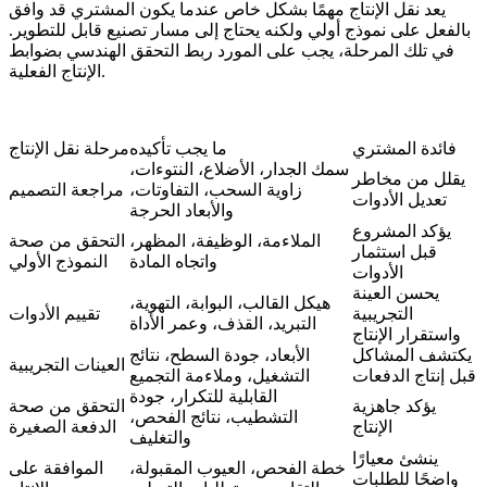
يعد نقل الإنتاج مهمًا بشكل خاص عندما يكون المشتري قد وافق
بالفعل على نموذج أولي ولكنه يحتاج إلى مسار تصنيع قابل للتطوير.
في تلك المرحلة، يجب على المورد ربط التحقق الهندسي بضوابط
الإنتاج الفعلية.
فائدة المشتري
ما يجب تأكيده
مرحلة نقل الإنتاج
سمك الجدار، الأضلاع، النتوءات،
يقلل من مخاطر
زاوية السحب، التفاوتات،
مراجعة التصميم
تعديل الأدوات
والأبعاد الحرجة
يؤكد المشروع
الملاءمة، الوظيفة، المظهر،
التحقق من صحة
قبل استثمار
واتجاه المادة
النموذج الأولي
الأدوات
يحسن العينة
هيكل القالب، البوابة، التهوية،
التجريبية
تقييم الأدوات
التبريد، القذف، وعمر الأداة
واستقرار الإنتاج
يكتشف المشاكل
الأبعاد، جودة السطح، نتائج
العينات التجريبية
قبل إنتاج الدفعات
التشغيل، وملاءمة التجميع
القابلية للتكرار، جودة
يؤكد جاهزية
التحقق من صحة
التشطيب، نتائج الفحص،
الإنتاج
الدفعة الصغيرة
والتغليف
ينشئ معيارًا
خطة الفحص، العيوب المقبولة،
الموافقة على
واضحًا للطلبات