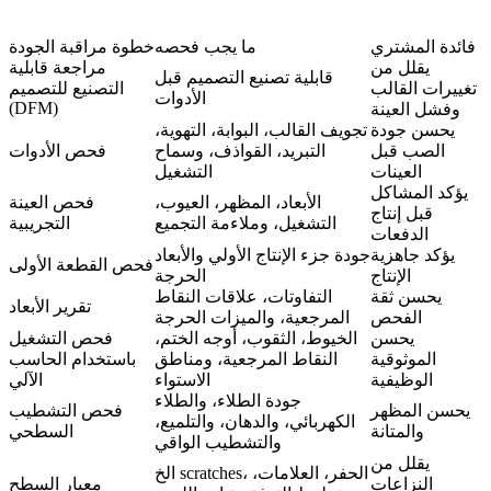
فائدة المشتري
ما يجب فحصه
خطوة مراقبة الجودة
يقلل من
مراجعة قابلية
قابلية تصنيع التصميم قبل
تغييرات القالب
التصنيع للتصميم
الأدوات
(DFM)
وفشل العينة
يحسن جودة
تجويف القالب، البوابة، التهوية،
الصب قبل
التبريد، القواذف، وسماح
فحص الأدوات
العينات
التشغيل
يؤكد المشاكل
الأبعاد، المظهر، العيوب،
فحص العينة
قبل إنتاج
التشغيل، وملاءمة التجميع
التجريبية
الدفعات
يؤكد جاهزية
جودة جزء الإنتاج الأولي والأبعاد
فحص القطعة الأولى
الإنتاج
الحرجة
يحسن ثقة
التفاوتات، علاقات النقاط
تقرير الأبعاد
الفحص
المرجعية، والميزات الحرجة
يحسن
الخيوط، الثقوب، أوجه الختم،
فحص التشغيل
الموثوقية
النقاط المرجعية، ومناطق
باستخدام الحاسب
الوظيفية
الاستواء
الآلي
جودة الطلاء، والطلاء
يحسن المظهر
فحص التشطيب
الكهربائي، والدهان، والتلميع،
والمتانة
السطحي
والتشطيب الواقي
يقلل من
الخ scratches، الحفر، العلامات،
النزاعات
معيار السطح