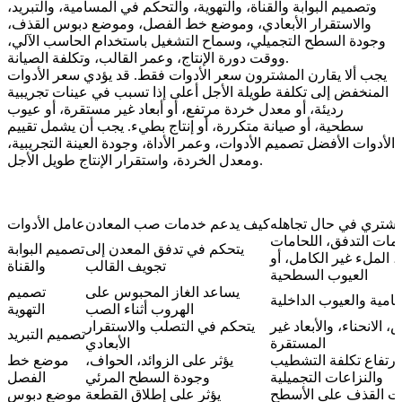
وتصميم البوابة والقناة، والتهوية، والتحكم في المسامية، والتبريد،
والاستقرار الأبعادي، وموضع خط الفصل، وموضع دبوس القذف،
وجودة السطح التجميلي، وسماح التشغيل باستخدام الحاسب الآلي،
ووقت دورة الإنتاج، وعمر القالب، وتكلفة الصيانة.
يجب ألا يقارن المشترون سعر الأدوات فقط. قد يؤدي سعر الأدوات
المنخفض إلى تكلفة طويلة الأجل أعلى إذا تسبب في عينات تجريبية
رديئة، أو معدل خردة مرتفع، أو أبعاد غير مستقرة، أو عيوب
سطحية، أو صيانة متكررة، أو إنتاج بطيء. يجب أن يشمل تقييم
الأدوات الأفضل تصميم الأدوات، وعمر الأداة، وجودة العينة التجريبية،
ومعدل الخردة، واستقرار الإنتاج طويل الأجل.
شتري في حال تجاهله
كيف يدعم خدمات صب المعادن
عامل الأدوات
مات التدفق، اللحامات
يتحكم في تدفق المعدن إلى
تصميم البوابة
ة، الملء غير الكامل، أو
تجويف القالب
والقناة
العيوب السطحية
يساعد الغاز المحبوس على
تصميم
امية والعيوب الداخلية
الهروب أثناء الصب
التهوية
، الانحناء، والأبعاد غير
يتحكم في التصلب والاستقرار
تصميم التبريد
المستقرة
الأبعادي
ارتفاع تكلفة التشطيب
يؤثر على الزوائد، الحواف،
موضع خط
والنزاعات التجميلية
وجودة السطح المرئي
الفصل
ت القذف على الأسطح
يؤثر على إطلاق القطعة
موضع دبوس