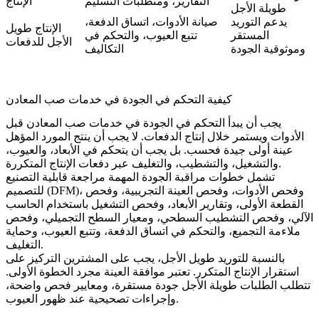
التقارير، ومتطلبات التسليم
الإنتاج
طويلة الأجل
يدعم التوريد
صيانة الأدوات، اتساق الدفعة،
الإنتاج طويل
المستقر
تتبع العيوب، والتحكم في
الأجل للدفعات
وموثوقية الجودة
التكاليف
كيفية التحكم في الجودة في خدمات صب المعادن
يجب أن يبدأ التحكم في الجودة في خدمات صب المعادن قبل
الأدوات ويستمر خلال إنتاج الدفعات. لا يجب أن ينتج المورد المؤهل
عينة أولى جيدة فحسب. بل يجب أن يتحكم في الأبعاد، والعيوب،
والتشغيل، والتشطيب، والتغليف عبر دفعات الإنتاج المتكررة.
تشمل خطوات مراقبة الجودة المهمة مراجعة قابلية التصنيع
للتصميم (DFM)، وفحص الأدوات، وفحص العينة التجريبية، وفحص
القطعة الأولى، وتقارير الأبعاد، وفحص التشغيل باستخدام الحاسب
الآلي، وفحص التشطيب السطحي، ومعيار السطح التجميلي، وفحص
ملاءمة التجميع، والتحكم في اتساق الدفعة، وتتبع العيوب، وحماية
التغليف.
بالنسبة للتوريد طويل الأجل، يجب على المشترين التركيز على
استقرار الإنتاج المتكرر. تعتبر موافقة العينة مجرد الخطوة الأولى.
تتطلب الطلبات طويلة الأجل جودة مستقرة، ومعايير فحص واضحة،
وإجراءات تصحيحية عند ظهور العيوب.