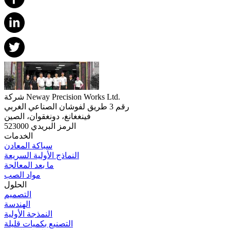
شركة Neway Precision Works Ltd.
رقم 3 طريق لفوشان الصناعي الغربي
فينغغانغ، دونغقوان، الصين
الرمز البريدي 523000
الخدمات
سباكة المعادن
النماذج الأولية السريعة
ما بعد المعالجة
مواد الصب
الحلول
التصميم
الهندسة
النمذجة الأولية
التصنيع بكميات قليلة