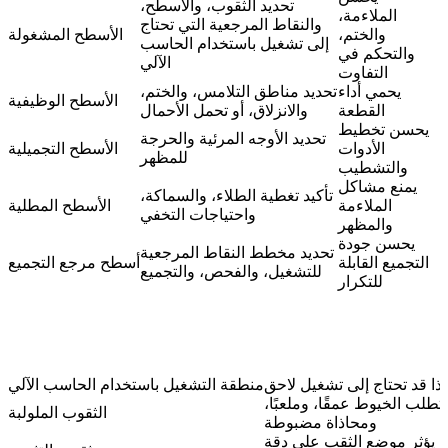
تحديد الثقوب، والأسطح،
الملاءمة،
والنقاط المرجعية التي تحتاج
والختم،
الأسطح المشغولة
إلى تشغيل باستخدام الحاسب
والتحكم في
الآلي
التفاوت
يحمي أداء
تحديد مناطق التلامس، والختم،
الأسطح الوظيفية
القطعة
والانزلاق، أو تحمل الأحمال
يحسن تخطيط
تحديد الأوجه المرئية والحرجة
الأدوات
الأسطح التجميلية
للمظهر
والتشطيب
يمنع مشاكل
تأكيد تغطية الطلاء، والسماكة،
الملاءمة
الأسطح المطلية
واحتياجات التخفي
والمظهر
يحسن جودة
تحديد مخطط النقاط المرجعية
التجميع القابلة
أسطح مرجع التجميع
للتشغيل، والفحص، والتجميع
للتكرار
اذا قد تحتاج إلى تشغيل لاحق
منطقة التشغيل باستخدام الحاسب الآلي
تتطلب الخيوط عمقًا، وملعبًا،
الثقوب الملولبة
ومحاذاة مضبوطة
يؤثر موضع الثقب على دقة