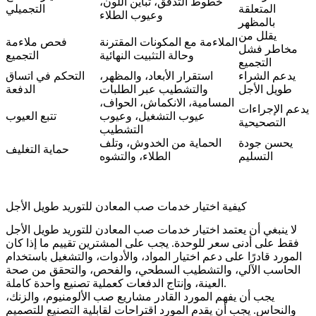
خطوط التدفق، تباين اللون،
المتعلقة
التجميلي
وعيوب الطلاء
بالمظهر
يقلل من
الملاءمة مع المكونات المقترنة
فحص ملاءمة
مخاطر فشل
وحالة التثبيت النهائية
التجميع
التجميع
يدعم الشراء
استقرار الأبعاد، والمظهر،
التحكم في اتساق
طويل الأجل
والتشطيب عبر الطلبات
الدفعة
المسامية، الانكماش، الحواف،
يدعم الإجراءات
عيوب التشغيل، وعيوب
تتبع العيوب
التصحيحية
التشطيب
يحسن جودة
الحماية من الخدوش، وتلف
حماية التغليف
التسليم
الطلاء، والتشوه
كيفية اختيار خدمات صب المعادن للتوريد طويل الأجل
لا ينبغي أن يعتمد اختيار خدمات صب المعادن للتوريد طويل الأجل
فقط على أدنى سعر للوحدة. يجب على المشترين تقييم ما إذا كان
المورد قادرًا على دعم اختيار المواد، والأدوات، والتشغيل باستخدام
الحاسب الآلي، والتشطيب السطحي، والفحص، والتحقق من صحة
العينة، وإنتاج الدفعات كعملية تصنيع واحدة كاملة.
يجب أن يفهم المورد القادر مشاريع صب الألومنيوم، والزنك،
والنحاس. يجب أن يقدم المورد اقتراحات لقابلية التصنيع للتصميم