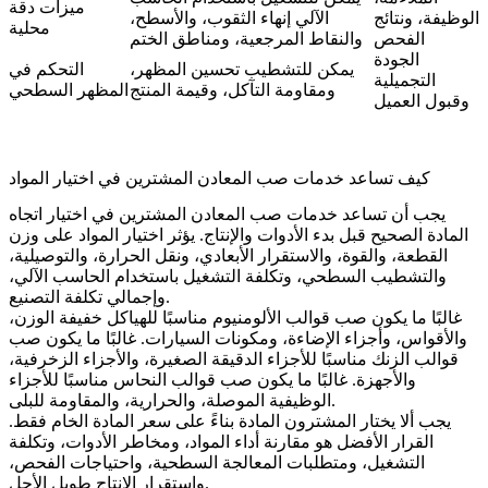
ميزات دقة
الوظيفة، ونتائج
الآلي إنهاء الثقوب، والأسطح،
محلية
الفحص
والنقاط المرجعية، ومناطق الختم
الجودة
يمكن للتشطيب تحسين المظهر،
التحكم في
التجميلية
ومقاومة التآكل، وقيمة المنتج
المظهر السطحي
وقبول العميل
كيف تساعد خدمات صب المعادن المشترين في اختيار المواد
يجب أن تساعد خدمات صب المعادن المشترين في اختيار اتجاه
المادة الصحيح قبل بدء الأدوات والإنتاج. يؤثر اختيار المواد على وزن
القطعة، والقوة، والاستقرار الأبعادي، ونقل الحرارة، والتوصيلية،
والتشطيب السطحي، وتكلفة التشغيل باستخدام الحاسب الآلي،
وإجمالي تكلفة التصنيع.
غالبًا ما يكون
صب قوالب الألومنيوم
مناسبًا للهياكل خفيفة الوزن،
والأقواس، وأجزاء الإضاءة، ومكونات السيارات. غالبًا ما يكون
صب
قوالب الزنك
مناسبًا للأجزاء الدقيقة الصغيرة، والأجزاء الزخرفية،
والأجهزة. غالبًا ما يكون
صب قوالب النحاس
مناسبًا للأجزاء
الوظيفية الموصلة، والحرارية، والمقاومة للبلى.
يجب ألا يختار المشترون المادة بناءً على سعر المادة الخام فقط.
القرار الأفضل هو مقارنة أداء المواد، ومخاطر الأدوات، وتكلفة
التشغيل، ومتطلبات المعالجة السطحية، واحتياجات الفحص،
واستقرار الإنتاج طويل الأجل.