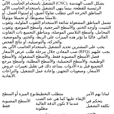
التشغيل باستخدام الحاسب الآلي (CNC). يشكل الصب الهندسة
الرئيسية للقطعة، بينما ينهي التشغيل باستخدام الحاسب الآلي
المناطق الحرجة التي تتطلب تفاوتًا أضيق، أو استواءً أفضل، أو
تلامسًا مضبوطًا، أو تجميعًا موثوقًا.
تشمل المناطق المشغولة شائعة الاستخدام الثقوب الملولبة، وثقوب
التثبيت، وأوجه الختم، والأسطح المرجعية، وأسطح التموضع، وثقوب
المحامل، وأسطح التلامس الموصلة، ومناطق التجميع ذات التفاوت
العالي. غالبًا ما تؤثر هذه الميزات على الربط، والختم، والموضعية،
والحركة، والتوصيلية، أو نتائج الفحص.
يجب على المشترين تحديد
التشغيل باستخدام الحاسب الآلي بعد
صب المعادن
خلال مرحلة طلب عرض الأسعار (RFQ). يجب عليهم
فصل الأسطح المصبوبة فقط، والأسطح المشغولة، والأسطح
الوظيفية، والأسطح التجميلية، والأسطح المطلية، وأسطح مرجع
التجميع قبل بدء الأدوات. يساعد ذلك في تقليل تغييرات عروض
الأسعار، وصعوبات التجهيز، وإعادة عمل التشغيل، والنزاعات
الأبعادية.
لماذا يهم الأمر
متطلب التخطيط
نوع الميزة أو السطح
الإبقاء عليها كما هي عند الصب
يتحكم في
الأسطح المصبوبة
عندما لا تكون الدقة العالية
تكلفة التشغيل
فقط
مطلوبة
يحسن