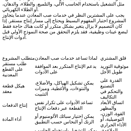
مثل التشغيل باستخدام الحاسب الآلي، والتلميع، والطلاء، والدهان،
أو الطلاء الكهربائي.
يجب على المشترين النظر في خدمات صب المعادن عندما يتجاوز
المشروع اختبار المفهوم البسيط ويحتاج إلى مسار إنتاج مستقر. إذا
كان التصميم لا يزال يتغير بشكل متكرر أو كانت هناك حاجة فقط
لبضع عينات وظيفية، فقد يلزم التحقق من صحة النموذج الأولي قبل
أدوات الإنتاج.
قلق المشتري
لماذا تساعد خدمات صب المعادن
متطلب المشروع
طلب مستقر
موثوقية التوريد
يدعم الإنتاج المتكرر بعد الموافقة
على القطع
طويل الأجل
على الأدوات
المعدنية
القدرة على
يمكن تشكيل الهياكل، والأضلاع،
التصنيع
هيكل قطعة
والنتوءات، والأغطية، وميزات
والتحكم في
معقد
التثبيت
التكاليف
اتساق الأبعاد
تساعد الأدوات على تكرار نفس
إنتاج الدفعات
والمظهر
القطعة عبر دفعات الإنتاج
القوة، الوزن،
يمكن اختيار سبائك الألومنيوم أو
التوصيلية، أو
أداء المادة
الزنك أو النحاس حسب التطبيق
الأداء الحراري
الملاءمة،
يمكن للتشغيل باستخدام الحاسب