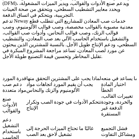
(DFM)، ويدعم صنع الأدوات والقوالب، ويدير الميزات المشغولة،
ويحدد معايير التشطيب السطحي، ويتحقق من صحة العينات
التجريبية، ويتحكم في اتساق الدفعة.
تدعم Neway خدمات صب المعادن للمشاريع التي تتطلب
قطع
معدنية مصبوبة بالقوالب مخصصة
، وصب قوالب الألومنيوم، وصب
قوالب الزنك، وصب قوالب النحاس، وأدوات صب القوالب،
والتشغيل باستخدام الحاسب الآلي بعد صب المعادن، والتشطيب
السطحي، ودعم الإنتاج طويل الأجل. بالنسبة للمشترين الذين يبحثون
عن مورد لصب المعادن، تساعد مراجعة المشروع المبكرة في
تقليل المخاطر وتحسين قيمة التصنيع طويلة الأجل.
ما يساعد في منعه
لماذا يجب على المشترين التحقق منها
قدرة المورد
اختيار المادة
يجب أن يقيم المورد اتجاهات مواد
دعم صب
الخطأ
الألومنيوم والزنك والنحاس
مواد متعددة
تغييرات القالب،
صنع
والخردة، وجودة
تتحكم الأدوات في جودة الصب وتكرار
الأدوات
الدفعة غير
الإنتاج
والقوالب
المستقرة
دعم
التشغيل
فشل التجميع
غالبًا ما تحتاج الميزات الحرجة إلى
باستخدام
ومشاكل التفاوت
تشغيل لاحق بعد الصب
الحاسب