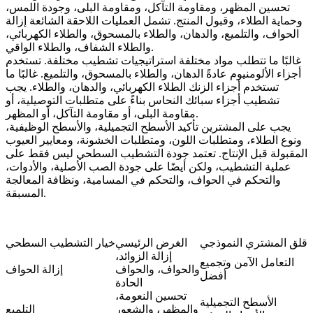
تحسين المظهر، ومقاومة التآكل، ومقاومة البلى، وجودة اللمس،
وحماية الطلاء، وقبول المنتج. تشمل العمليات اللاحقة الشائعة إزالة
الحواف، والتلميع، والدهان، والطلاء بالمسحوق، والطلاء الكهربائي،
والطلاء الشفاف، والطلاء الواقي.
غالبًا ما تتطلب مواد مختلفة استراتيجيات تشطيب مختلفة. تستخدم
أجزاء الألومنيوم عادةً الدهان، والطلاء بالمسحوق، والتلميع. غالبًا ما
تستخدم أجزاء الزنك الطلاء الكهربائي، والدهان، والطلاء. يجب
تشطيب أجزاء سبائك النحاس بناءً على متطلبات التوصيلية، أو
مقاومة البلى، أو مقاومة التآكل، أو المظهر.
يجب على المشترين تأكيد الأسطح التجميلية، والأسطح الوظيفية،
ونوع الطلاء، ومتطلبات اللون، ومتطلبات الخشونة، ومعايير العيوب
المقبولة قبل الإنتاج. تعتمد جودة التشطيب السطحي ليس فقط على
عملية التشطيب، ولكن أيضًا على جودة الصب الأصلية، والأدوات،
والتحكم في الحواف، والتحكم في المسامية، ونظافة المعالجة
المسبقة.
قلق المشتري النموذجي
الغرض الرئيسي
خيار التشطيب السطحي
إزالة الزوائد،
التعامل الآمن وتجميع
والحواف، والحواف
إزالة الحواف
أفضل
الحادة
تحسين النعومة،
الأسطح التجميلية
والمظهر، والشعور
التلميع