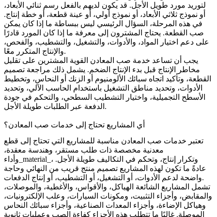
لتوريد مورد طويل الأجل. قد يكون لديهم بالفعل رسم ثنائي الأبعاد،
أو نموذج ثلاثي الأبعاد، أو نموذج أولي، أو عينة قطعة، أو خطة إنتاج.
في هذه المرحلة، السؤال الرئيسي ليس ببساطة ما إذا كان يمكن
صب القطعة. يحتاج المشترون إلى معرفة ما إذا كان المورد قادرًا
على دعم اختيار المواد، والأدوات، والتشغيل، والتشطيب، والفحص،
والإنتاج المتكرر معًا.
يجب أن تساعد خدمة صب المعادن القوية المشترين على تقليل
مخاطر الإنتاج قبل بدء الإنتاج الضخم. يشمل ذلك مراجعة تصميم
القطعة، وتأكيد اتجاه سبائك الألومنيوم أو الزنك أو النحاس، وتخطيط
الأدوات، وتحديد مناطق التشغيل باستخدام الحاسب الآلي، وتحديد
الأسطح التجميلية، واختيار التشطيب السطحي، والتحكم في جودة
الدفعة عبر الطلبات طويلة الأجل.
أي المشاريع تحتاج إلى خدمات صب المعادن؟
تعتبر خدمات صب المعادن مناسبة للمشاريع التي تحتاج إلى قطع
معدنية مخصصة ذات طلب مستقر، وهندسة معقدة،
وأداء_material_، وتكرار إنتاج، وتحكم في التكاليف طويلة الأجل.
عادةً ما تكون لهذه المشاريع تصميم منتج قريب من النهائي وحاجة
واضحة لدعم الأدوات، أو التشغيل، أو التشطيب، أو إنتاج الدفعات.
تشمل المشاريع الشائعة الهياكل، والأقواس، والأغطية، والموصلات،
والمقابض، وأجزاء التثبيت، ومكونات السيارات، وعلب الإلكترونيات،
وهياكل الإضاءة، وأجزاء المعدات الصناعية، وأجزاء سبائك النحاس
الموصلة. غالبًا ما تتطلب هذه الأجزاء كفاءة الصب وعمليات ثانوية