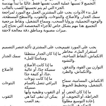
التجميع لا تسببها عملية الصب نفسها فقط. غالبًا ما تبدأ بهندسة
الجزء التي لم يتم تحسينها للصب بالقالب.
قبل بدء الأدوات، يجب على المشترين العمل مع المورد لمراجعة
سمك الجدار، والأضلاع، والنتوءات، والثقوب، والأسطح المسطحة،
والوجوه التجميلية، وزوايا السحب، وسماح التشغيل، ونقاط مرجعية
التجميع. هذا مهم بشكل خاص للأجزاء المخصصة التي تحتاج إلى
ميزات مصبوبة ومناطق دقة معالجة لاحقة.
يجب على المورد تقييم
يجب على المشتري تأكيد
عنصر التصميم
استقرار الملء، مخاطر
ما إذا كان الجدار منتظمًا
الانكماش، النقاط الساخنة،
سمك الجدار
ومناسبًا للملء.
والتشوه.
ما إذا كانت الأضلاع
التوازن بين القوة، والتدفق،
سميكة جدًا، أو عالية
الأضلاع
والانكماش، والطرد.
جدًا، أو كثيفة جدًا.
ما إذا كانت نتوءات
الانكماش، المسامية، سماح
البراغي تتصل بأقسام
النتوءات
التشغيل، وتخطيط الخيوط.
سميكة.
ما إذا كان الحفر، أو
أي الثقوب وظيفية وأيها
الخراطة، أو التجويف، أو
يمكن أن تبقى كما هي
الثقوب
إعادة التوسيع مطلوبًا.
بعد الصب.
التحكم في التشوه،