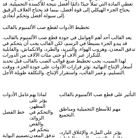
تعطي المادة التي تملأ جيدًا دائمًا أفضل نتيجة للأكسدة التجميلية. قد
يحتاج الجزء الهيكلي إلى قوة أفضل، بينما قد يحتاج الغلاف الرقيق
إلى سيولة أفضل وتحكم أبعادي.
تخطيط الأدوات لقطع صب الألمنيوم بالقالب
يعد القالب أحد أهم العوامل في جودة قطع صب الألمنيوم بالقالب.
قد يبدو الجزء بسيطًا في الرسم، لكن القالب يجب أن يتحكم في
تدفق المعدن، وهروب الهواء، والتبريد، والطرد، والانكماش، والقابلية
للتكرار عبر آلاف أو حتى مئات الآلاف من الدورات.
لهذا السبب، يجب تخطيط
صنع قوالب الصب بالقالب
قبل تحديد
أسعار الإنتاج النهائية. تؤثر قرارات الأدوات على جودة الجزء، ووقت
التسليم، وعمر القالب، واستقرار الإنتاج، والتكلفة طويلة الأجل.
التأثير على قطع صب الألمنيوم بالقالب
لماذا يهم
عامل الأدوات
يؤثر على
المظهر،
مهم للأسطح التجميلية ومناطق
والتحكم في
خط الفصل
التجميع.
الزوائد،
والقص.
يتحكم في
يؤثر على الملء، والإغلاق البارد،
تدفق المعدن
تصميم البوابة