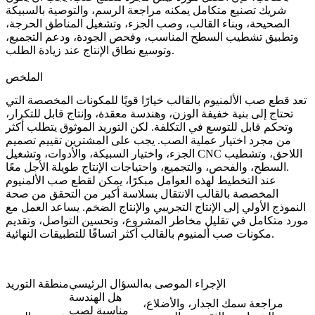
شريك تصنيع متكامل يمكنه مراجعة الرسم، والتوصية بالسبيكة
الصحيحة، وبناء القالب، وصب الجزء، وتشغيل المناطق الحرجة،
وتطبيق تشطيب السطح المناسب، وفحص الجودة، ودعم التجميع،
وتوسيع نطاق الإنتاج عند زيادة الطلب.
الملخص
تعد قطع صب الألمنيوم بالقالب خيارًا قويًا للمكونات المخصصة التي
تحتاج إلى بنية خفيفة الوزن، وهندسة معقدة، وإنتاج قابل للتكرار،
وتحكم قابل للتوسع في التكلفة. لكن التوريد الموثوق يتطلب أكثر
من مجرد اختيار عملية الصب. يجب على المشترين تقييم تصميم
الجزء، واختيار السبيكة، والأدوات، وتشغيل CNC اللاحق، وتشطيب
السطح، والفحص، والتجميع، واحتياجات الإنتاج طويلة الأجل معًا.
عند التخطيط لهذه العوامل مبكرًا، يمكن لقطع صب الألمنيوم
المخصصة بالقالب الانتقال بسلاسة أكبر من التحقق من صحة
النموذج الأولي إلى الإنتاج التجريبي والإنتاج الضخم. يساعد العمل مع
مورد متكامل في تقليل مخاطر المشروع، وتحسين التواصل، وتقديم
مكونات صب ألمنيوم بالقالب أكثر اتساقًا للتطبيقات النهائية.
الإجراء الموصى به
السؤال الرئيسي
منطقة التوريد
هل الهندسة
مراجعة سمك الجدار، والأضلاع،
مناسبة لصب