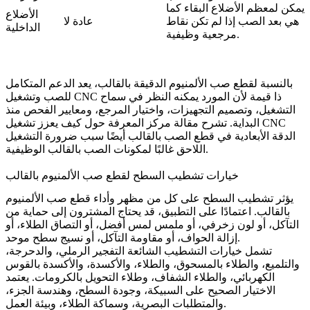
يمكن لمعظم الأضلاع البقاء كما
الأضلاع
هي بعد الصب إذا لم تكن نقاط
عادة لا
الداخلية
مرجعية وظيفية.
بالنسبة لقطع صب الألمنيوم الدقيقة بالقالب، يعد الدعم المتكامل
ذا قيمة لأن المورد يمكنه النظر في سماح
تشغيل CNC
للصب و
التشغيل، وتصميم التجهيزات، واختيار المرجع، ومعايير الفحص منذ
البداية. تشرح مقالة مركز المعرفة حول
كيف يعزز تشغيل CNC
الدقة الأبعادية في قطع الصب بالقالب
أيضًا سبب ضرورة التشغيل
اللاحق غالبًا لمكونات الصب بالقالب الوظيفية.
خيارات تشطيب السطح لقطع صب الألمنيوم بالقالب
يؤثر تشطيب السطح على كل من مظهر وأداء قطع صب الألمنيوم
بالقالب. اعتمادًا على التطبيق، قد يحتاج المشترون إلى حماية من
التآكل، أو لون زخرفي، أو ملمس لمس أفضل، أو التصاق الطلاء، أو
إزالة الحواف، أو مقاومة التآكل، أو نسيج سطح موحد.
تشمل خيارات التشطيب الشائعة التفجير الرملي، والدحرجة،
والتلميع، والطلاء بالمسحوق، والطلاء، والأكسدة، والأكسدة بالقوس
الكهربائي، والطلاء الشفاف، وطلاء التحويل بالكرومات. يعتمد
الاختيار الصحيح على السبيكة، وجودة السطح، وهندسة الجزء،
والمتطلبات البصرية، وسماكة الطلاء، وبيئة العمل.