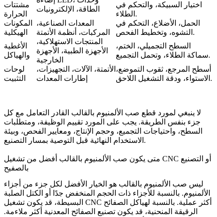
اختيار السبيكة، والتحكم في
مشتتات
الطاقة، الإلكترونيات
الطلاء.
الحرارة
الحمل، الأضلاع، التحكم في
المعدات الصناعية،
المكونات
التشوه، وتخطيط الفحص.
المركبات، أنظمة الأتمتة
الهيكلية
المنتجات الاستهلاكية،
السطح التجميلي، الختم،
الأغطية
الأجهزة الطبية، الأجهزة
سماكة الطلاء، وتحمل التجميع.
والهياكل
الخارجية
أسطح المرجع، ثقوب التموضع،
الأتمتة، الآلات، التجهيزات،
لوحات
الاستواء، ودقة التشغيل اللاحق.
إطارات المعدات
التثبيت
لا ينبغي لمورد قطع صب الألمنيوم بالقالب القادر التعامل مع كل
جزء بنفس الطريقة. يجب على المورد تقييم الوظيفة، ومتطلبات
السطح، واحتياجات التجميع، وحجم الإنتاج، ومعايير الفحص، وبيئة
الاستخدام النهائية قبل التوصية بمسار التصنيع.
متى يكون صب الألمنيوم بالقالب أفضل من تشغيل CNC أو التصنيع
بالصفيح
ليس صب الألمنيوم بالقالب هو الخيار الأفضل لكل جزء من أجزاء
الألمنيوم. بالنسبة للأجزاء ذات الحجم المنخفض جدًا أو الكتل الصلبة
البسيطة، قد يكون تشغيل CNC أكثر عملية. بالنسبة لهياكل الصفائح
الرقيقة المنحنية، قد يكون تصنيع الصفائح المعدنية أكثر ملاءمة.