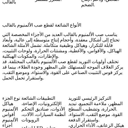
بالقالب
.
الضخم
الأنواع الشائعة لقطع صب الألمنيوم بالقالب
يناسب صب الألمنيوم بالقالب العديد من الأجزاء المخصصة التي
تحتاج إلى أشكال معقدة، وأحجام إنتاج متوسطة إلى عالية، وأبعاد
قابلة للتكرار، وهياكل وظيفية متكاملة. تشمل الأمثلة الشائعة
الهياكل، والأقواس، والأغطية، ومشتتات الحرارة، ولوحات التثبيت،
والإطارات، والمكونات الهيكلية.
تختلف أولويات التوريد لقطع صب الألمنيوم بالقالب المختلفة. قد
يركز الغلاف الموجه للمستهلك على المظهر وجودة الطلاء، بينما قد
يركز قوس التثبيت الصناعي على القوة، والاستواء، وموضع الثقب،
واستقرار تحمل الحمل.
التركيز الرئيسي للتوريد
التطبيقات الشائعة
نوع الجزء
المظهر، ملاءمة التجميع، تبديد
الإلكترونيات، الإضاءة،
هياكل
الحرارة، وتشطيب السطح.
الأدوات، صناديق التحكم
الألمنيوم
القوة، موضع الثقب، الاستواء،
أنظمة السيارات، الآلات،
أقواس
واستقرار الدفعة.
الروبوتات
الألمنيوم
هيكل الزعانف، الأداء الحراري،
أجزاء
إضاءة LED، وحدات