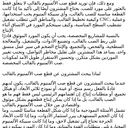
ومع ذلك، فإن توريد
قطع صب الألمنيوم بالقالب
لا يتعلق فقط
بالعثور على مورد للصب. يحتاج المشترون أيضًا إلى تأكيد ما إذا كانت
القطعة مناسبة للصب بالقالب، وأي سبيكة ألمنيوم يجب استخدامها،
وكيفية تخطيط القالب، والمناطق التي تتطلب تشغيل CNC، وعملية
تشطيب السطح المناسبة، وكيف سيتحكم المورد في الاتساق أثناء
الإنتاج.
بالنسبة للمشاريع المخصصة، يجب أن يكون المورد الموثوق قادرًا
على ربط الصب بالقالب، وتصنيع الأدوات، والتشغيل، والمعالجة
السطحية، والفحص، والتجميع، والإنتاج الضخم في سير عمل منسق
واحد. يساعد هذا المشترين على تقليل مخاطر التواصل، وتجنب تغيير
الموردين بشكل متكرر، وتحسين الاستقرار طويل الأمد لمكونات
صب الألمنيوم بالقالب المخصصة.
لماذا يبحث المشترون عن قطع صب الألمنيوم بالقالب
عندما يبحث المشترون عن قطع صب الألمنيوم بالقالب، يكون لديهم
عادةً بالفعل رسم منتج، أو عينة، أو نموذج ثلاثي الأبعاد، أو هيكل
تجميع، أو متطلبات إنتاج. إن اهتمامهم الرئيسي ليس فقط فهم ما هو
الصب بالقالب، بل ما إذا كان يمكن إنتاج قطعتهم بشكل موثوق
واقتصادي من خلال صب الألمنيوم بالقالب.
تشمل الأسئلة النموذجية ما إذا كان شكل القطعة مناسبًا للصب، وما
إذا كان الحجم المستهدف يبرر استثمار الأدوات، وما إذا كانت الأبعاد
الحرجة تحتاج إلى تشغيل لاحق، وما إذا كانت سبيكة الألمنيوم
المختارة تلبي متطلبات القوة والمتانة، وما إذا كان المورد يمكنه دعم