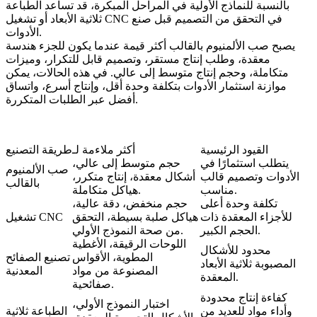
بالنسبة للنماذج الأولية في المراحل المبكرة، قد تساعد الطباعة
ثلاثية الأبعاد أو تشغيل CNC في التحقق من التصميم قبل صنع
الأدوات.
يصبح صب الألمنيوم بالقالب أكثر قيمة عندما يكون للجزء هندسة
معقدة، وطلب إنتاج مستقر، وتصميم قابل للتكرار، وميزات
متكاملة، وحجم إنتاج متوسط إلى عالي. في هذه الحالات، يمكن
موازنة استثمار الأدوات بتكلفة وحدة أقل، وإنتاج أسرع، واتساق
أفضل عبر الطلبات المتكررة.
القيود الرئيسية
أكثر ملاءمة لـ
طريقة التصنيع
يتطلب استثمارًا في
حجم متوسط إلى عالي،
صب الألمنيوم
الأدوات وتصميم قالب
أشكال معقدة، إنتاج متكرر،
بالقالب
مناسب.
هياكل متكاملة.
تكلفة وحدة أعلى
حجم منخفض، دقة عالية،
للأجزاء المعقدة ذات
هياكل صلبة بسيطة، التحقق
تشغيل CNC
الحجم الكبير.
من صحة النموذج الأولي.
اللوحات الرقيقة، الأغطية
محدود للأشكال
المطوية، الأقواس
تصنيع الصفائح
المصبوبة ثلاثية الأبعاد
المصنوعة من مواد
المعدنية
المعقدة.
صفائحية.
كفاءة إنتاج محدودة
اختبار النموذج الأولي،
وأداء مواد للعديد من
الطباعة ثلاثية