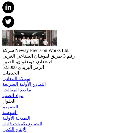
شركة Neway Precision Works Ltd.
رقم 3 طريق لفوشان الصناعي الغربي
فينغغانغ، دونغقوان، الصين
الرمز البريدي 523000
الخدمات
سباكة المعادن
النماذج الأولية السريعة
ما بعد المعالجة
مواد الصب
الحلول
التصميم
الهندسة
النمذجة الأولية
التصنيع بكميات قليلة
الإنتاج الكمي