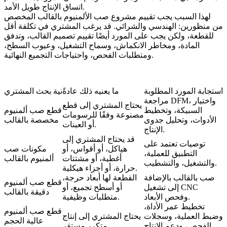
اتساق الإنتاج طويل الأمد.
لهذا السبب يجب تقييم مشروع صب الألمنيوم بالقالب المخصص
من منظورين: الهندسي والشرائي. قد يرغب المشتري في تكلفة أقل
للقطعة، ولكن يجب على المورد أيضًا تقييم تصميم القالب، وتدفق
المادة، ومخاطر الانكماش، وسماح التشغيل، وعيوب السطح،
ومتطلبات الفحص، واحتياجات التجميع النهائية.
استجابة المورد المطلوبة
ما يعنيه ذلك عادةً
نية بحث المشتري
مراجعة DFM، واختيار
يحتاج المشتري إلى قطع
السبيكة، وتخطيط
قطع صب ألمنيوم
مصنوعة وفقًا للرسومات
الأدوات، وتحليل جدوى
مخصصة بالقالب
أو العينات.
الإنتاج.
قد يحتاج المشتري إلى
توصيات تعتمد على
هياكل، أو أقواس، أو
مكونات صب
التطبيق للعملية،
أغطية، أو مشتتات
ألمنيوم بالقالب
والتشغيل، والتشطيب.
حرارة، أو أجزاء هيكلية.
صب بالقالب بالإضافة
القطعة لها أبعاد حرجة،
قطع صب ألمنيوم
تشغيل CNC
إلى
أو أسطح تجميع، أو
دقيقة بالقالب
وفحص الأبعاد.
متطلبات وظيفية.
تخطيط عمر الأداة،
قطع صب ألمنيوم
وضبط العملية، وسجلات
يحتاج المشتري إلى إنتاج
عالية الحجم
الفحص، ودعم
الإنتاج
متكرر مستقر.