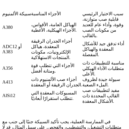
سبب الاختيار الرئيسي
الأجزاء المناسبة
سبيكة الألمنيوم
قابلية صب متوازنة،
وقوة، وأداء عام للعديد
الهياكل العامة، الأقواس،
A380
من مكونات الصب
الأجزاء الهيكلية، الأغطية.
بالقالب.
أجزاء الجدران الرقيقة
أداء تدفق جيد للأشكال
المعقدة، هياكل
ADC12 أو
المعقدة والهياكل
A383
الإلكترونيات، مكونات
المفصلة.
المنتجات الاستهلاكية.
مناسبة للتطبيقات ذات
الأجزاء التي تتطلب قوة
A356
متطلبات الأداء الهيكلي
ومتانة أفضل.
الأعلى.
سيولة جيدة لظروف
أجزاء صب الألمنيوم ذات
A413
الملء الصعبة.
الجدران الرقيقة أو المعقدة.
مفيد لتطبيقات صب
المسبوكات المعقدة التي
AlSi12
القالب المحددة ذات
تتطلب استقرارًا أبعاديًا.
الأشكال المعقدة.
في الممارسة العملية، يجب تأكيد السبيكة جنبًا إلى جنب مع
متطلبات التشغيل، والتشطيب، والفحص. على سبيل المثال، قد لا