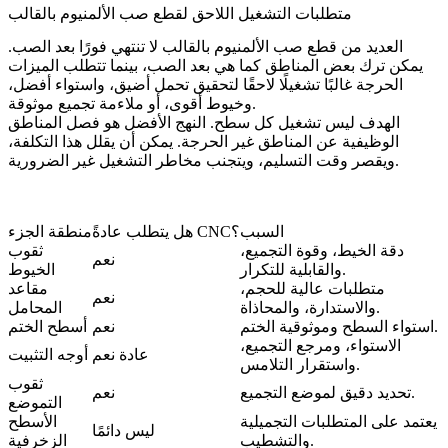
متطلبات التشغيل اللاحق لقطع صب الألمنيوم بالقالب
العديد من قطع صب الألمنيوم بالقالب لا تنتهي فورًا بعد الصب.
يمكن ترك بعض المناطق كما هي بعد الصب، بينما تتطلب الميزات
الحرجة غالبًا
تشغيلًا لاحقًا
لتحقيق تحمل أضيق، واستواء أفضل،
وخيوط أقوى، أو ملاءمة تجميع موثوقة.
الهدف ليس تشغيل كل سطح. النهج الأفضل هو فصل المناطق
الوظيفية عن المناطق غير الحرجة. يمكن أن يقلل هذا التكلفة،
ويقصر وقت التسليم، ويتجنب مخاطر التشغيل غير الضرورية.
السبب
هل يتطلب عادةً CNC؟
منطقة الجزء
دقة الخيط، وقوة التجميع،
ثقوب
نعم
والقابلية للتكرار.
الخيوط
متطلبات عالية للحجم،
مقاعد
نعم
والاستدارة، والمحاذاة.
المحامل
استواء السطح وموثوقية الختم.
نعم
أسطح الختم
الاستواء، ومرجع التجميع،
عادة نعم
أوجه التثبيت
واستقرار التلامس.
ثقوب
تحديد دقيق لموضع التجميع.
نعم
التموضع
يعتمد على المتطلبات التجميلية
الأسطح
ليس دائمًا
والتشطيب.
الزخرفية