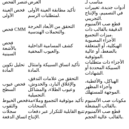
مناسب لـ
الغرض
عنصر الفحص
أدوات جديدة، تغييرات
تأكيد مطابقة العينة الأولى
فحص العينة
في التصميم، والإنتاج
لمتطلبات الرسم.
الأولى
التجريبي.
قطع صب الألمنيوم
التحقق من الأبعاد الحرجة
الدقيقة بالقالب ذات
فحص CMM
والتحملات الهندسية.
ميزات التجميع.
الأجزاء المصبوبة
فحص
الهيكلية، أو المتعلقة
كشف المسامية الداخلية
بالأشعة
بالضغط، أو عالية
والعيوب المخفية.
السينية
الموثوقية.
الأجزاء ذات متطلبات
تأكيد اتساق السبيكة وامتثال
تحليل تكوين
السبيكة المحددة أو
المادة.
المادة
الشهادات.
التحقق من علامات التدفق،
الهياكل، والأغطية،
والإغلاق البارد، والخدوش،
فحص عيوب
وأجزاء المظهر
وعيوب الطلاء، والمشاكل
السطح
الموجهة للمستهلك.
التجميلية.
مكونات صب الألمنيوم
تأكيد موثوقية التجميع وملاءمة
فحص الخيوط
بالقالب المشغلة.
السحابات.
والثقوب
قطع صب الألمنيوم
تتبع القابلية للتكرار عبر دفعات
سجلات
بالقالب عالية الحجم.
الإنتاج.
اتساق الدفعة