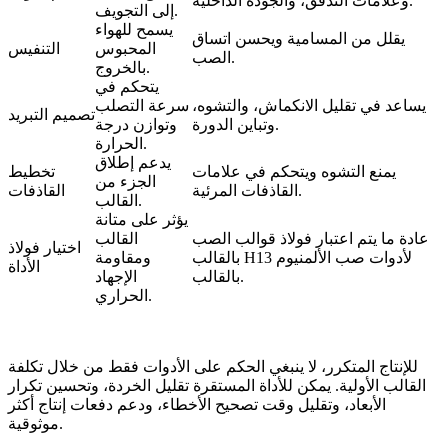
وعلامات التدفق، والجودة الداخلية.
إلى التجويف.
يسمح للهواء
يقلل من المسامية ويحسن اتساق
المحبوس
التنفيس
الصب.
بالخروج.
يتحكم في
يساعد في تقليل الانكماش، والتشوه،
سرعة التصلب
تصميم التبريد
وتباين الدورة.
وتوازن درجة
الحرارة.
يدعم إطلاق
يمنع التشوه ويتحكم في علامات
تخطيط
الجزء من
القاذفات المرئية.
القاذفات
القالب.
يؤثر على متانة
عادة ما يتم اعتبار
فولاذ قوالب الصب
القالب
اختيار فولاذ
لأدوات صب الألمنيوم
بالقالب H13
ومقاومة
الأداة
بالقالب.
الإجهاد
الحراري.
للإنتاج المتكرر، لا ينبغي الحكم على الأدوات فقط من خلال تكلفة
القالب الأولية. يمكن للأداة المستقرة تقليل الخردة، وتحسين تكرار
الأبعاد، وتقليل وقت تصحيح الأخطاء، ودعم دفعات إنتاج أكثر
موثوقية.