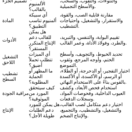
والنتوءات، والثقوب، والسحب،
تصميم الجزء
الألمنيوم
والأسطح التجميلية.
بالقالب؟
مقارنة قابلية الصب، والقوة،
أي سبيكة
والاستقرار، والتشغيل، واحتياجات
ألمنيوم تناسب
المادة
التشطيب.
التطبيق؟
هل يمكن
تقييم البوابة، والتنفس، والتبريد،
للقالب دعم
الأدوات
والطرد، وفولاذ الأداة، وعمر القالب.
الإنتاج المتكرر
المستقر؟
تحديد الخيوط، والتجويف، وأسطح
أي الميزات
التشغيل
الختم، وأوجه المرجع، وثقوب
تتطلب تحملاً
اللاحق
التموضع.
أضيق؟
اختيار التفجير، أو الدحرجة، أو الطلاء،
ما المظهر أو
تشطيب
أو الرسم، أو الأكسدة، أو الأكسدة
الحماية
السطح
بالقوس بناءً على الاستخدام النهائي.
المطلوبة؟
استخدام فحص الأبعاد، وكشف
كيف سيتحقق
العيوب الداخلية، وفحوصات المواد،
المورد من
مراقبة الجودة
وسجلات الدفعات.
الموثوقية؟
اختيار دعم متكامل لصب القالب،
هل يمكن للمورد
والتشغيل، والتشطيب، والتجميع،
دعم الطلبات
الإنتاج
والإنتاج الضخم.
طويلة الأجل؟