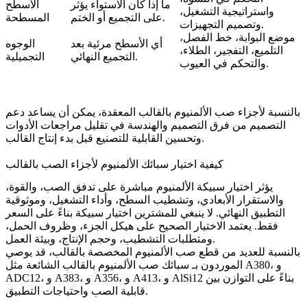
ما إذا كان الاستواء يؤثر
الأسطح
واستراتيجية التشغيل،
على التجميع أو الختم.
المسطحة
وتصميم التجهيزات.
موضع البوابة، خط الفصل،
أي الأسطح مرئية بعد
الوجوه
التلميع، التفجير، الطلاء،
التجميع النهائي.
التجميلية
والتحكم في العيوب.
بالنسبة لأجزاء صب الألمنيوم بالقالب المعقدة، يمكن أن يساعد دعم
التصميم من فرق
التصميم
و
الهندسة
في تقليل مراجعات الأدوات
وتحسين القابلية للتصنيع قبل بدء إنتاج القالب.
كيفية اختيار سبائك الألمنيوم لأجزاء الصب بالقالب
يؤثر اختيار سبيكة الألمنيوم مباشرة على تدفق الصب، والقوة،
والاستقرار الأبعادي، وتشطيب السطح، وأداء التشغيل، وموثوقية
التطبيق النهائي. لا ينبغي للمشترين اختيار سبيكة بناءً على السعر
فقط. يعتمد الاختيار الصحيح على هيكل الجزء، وظروف الحمل،
ومتطلبات التشطيب، وحجم الإنتاج، وبيئة العمل.
بالنسبة للعديد من قطع صب الألمنيوم المخصصة بالقالب، قد يوصي
الموردون بـ
سبائك صب الألمنيوم بالقالب
الشائعة مثل A380، و
ADC12، و A383، و A356، و A413، و AlSi12 بناءً على التوازن بين
قابلية الصب واحتياجات التطبيق.