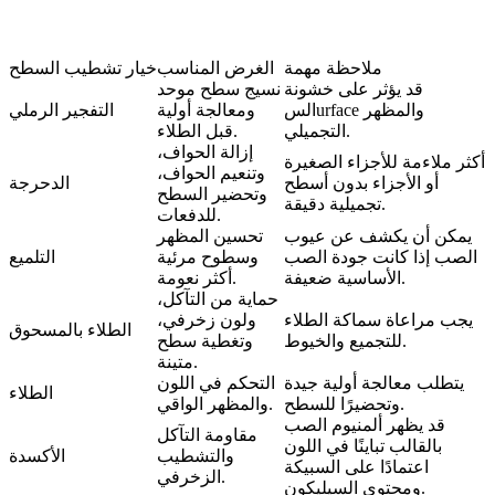
ملاحظة مهمة
الغرض المناسب
خيار تشطيب السطح
قد يؤثر على خشونة
نسيج سطح موحد
السurface والمظهر
ومعالجة أولية
التفجير الرملي
التجميلي.
قبل الطلاء.
إزالة الحواف،
أكثر ملاءمة للأجزاء الصغيرة
وتنعيم الحواف،
أو الأجزاء بدون أسطح
الدحرجة
وتحضير السطح
تجميلية دقيقة.
للدفعات.
يمكن أن يكشف عن عيوب
تحسين المظهر
الصب إذا كانت جودة الصب
وسطوح مرئية
التلميع
الأساسية ضعيفة.
أكثر نعومة.
حماية من التآكل،
يجب مراعاة سماكة الطلاء
ولون زخرفي،
الطلاء بالمسحوق
للتجميع والخيوط.
وتغطية سطح
متينة.
يتطلب معالجة أولية جيدة
التحكم في اللون
الطلاء
وتحضيرًا للسطح.
والمظهر الواقي.
قد يظهر ألمنيوم الصب
مقاومة التآكل
بالقالب تباينًا في اللون
والتشطيب
الأكسدة
اعتمادًا على السبيكة
الزخرفي.
ومحتوى السيليكون.