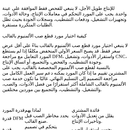
للإنتاج طويل الأجل، لا ينبغي للفحص فقط الموافقة على عينة
واحدة. يجب على المورد التحكم في معاملات الإنتاج، وحالة الأدوات،
وتجهيزات التشغيل، ودفعات التشطيب، وسجلات الجودة بحيث تظل
الطلبات المتكررة مستقرة.
كيفية اختيار مورد قطع صب الألمنيوم بالقالب
لا ينبغي اختيار مورد قطع صب الألمنيوم بالقالب بناءً على أقل عرض
سعر فقط. قد يصبح السعر الأولي المنخفض مكلفًا إذا لم يستطع
المورد التعامل مع مراجعة DFM، واستقرار الأدوات، وتشغيل CNC،
وجودة التشطيب، والفحص، والتجميع، أو اتساق الإنتاج.
بالنسبة لقطع صب الألمنيوم المخصصة بالقالب، يجب على
المشترين تقييم ما إذا كان المورد يمكنه دعم سير العمل الكامل من
مراجعة التصميم إلى التسليم النهائي. غالبًا ما تكون
خدمة صب
الألمنيوم بالقالب الشاملة
أكثر استقرارًا من فصل الأدوات، والصب،
والتشغيل، والتشطيب، والتجميع بين موردين مختلفين.
فائدة المشتري
لماذا يهم
قدرة المورد
يقلل من تعديل الأدوات
يحدد مخاطر الصب قبل
قدرة DFM
وتأخيرات الإنتاج.
صنع القالب.
يتحكم في تصميم
يحسن استقرار الصب
قدرة