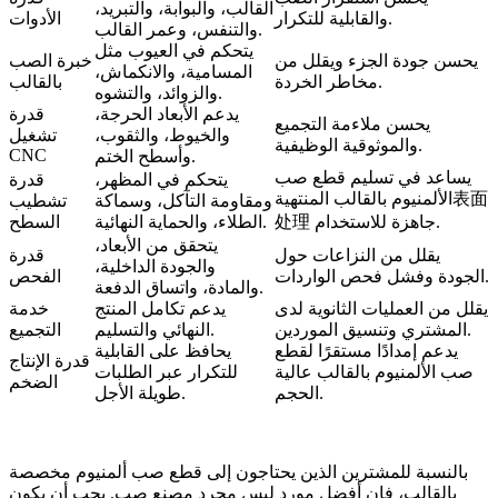
القالب، والبوابة، والتبريد،
والقابلية للتكرار.
الأدوات
والتنفس، وعمر القالب.
يتحكم في العيوب مثل
يحسن جودة الجزء ويقلل من
خبرة الصب
المسامية، والانكماش،
مخاطر الخردة.
بالقالب
والزوائد، والتشوه.
يدعم الأبعاد الحرجة،
قدرة
يحسن ملاءمة التجميع
والخيوط، والثقوب،
تشغيل
والموثوقية الوظيفية.
CNC
وأسطح الختم.
يساعد في تسليم قطع صب
يتحكم في المظهر،
قدرة
الألمنيوم بالقالب المنتهية表面
ومقاومة التآكل، وسماكة
تشطيب
处理 جاهزة للاستخدام.
الطلاء، والحماية النهائية.
السطح
يتحقق من الأبعاد،
يقلل من النزاعات حول
قدرة
والجودة الداخلية،
الجودة وفشل فحص الواردات.
الفحص
والمادة، واتساق الدفعة.
يقلل من العمليات الثانوية لدى
يدعم تكامل المنتج
خدمة
المشتري وتنسيق الموردين.
النهائي والتسليم.
التجميع
يدعم إمدادًا مستقرًا لقطع
يحافظ على القابلية
قدرة الإنتاج
صب الألمنيوم بالقالب عالية
للتكرار عبر الطلبات
الضخم
الحجم.
طويلة الأجل.
بالنسبة للمشترين الذين يحتاجون إلى قطع صب ألمنيوم مخصصة
بالقالب، فإن أفضل مورد ليس مجرد مصنع صب. يجب أن يكون