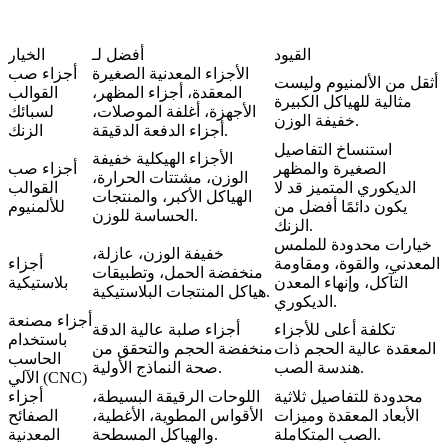
القيود
أفضل لـ
الخيار
الأجزاء المعدنية الصغيرة
أجزاء صب
أثقل من الألمنيوم وليست
المعقدة، أجزاء المظهر،
القوالب
مثالية للهياكل الكبيرة
الأجهزة، أغلفة الموصلات،
لسبائك
خفيفة الوزن.
أجزاء الدفعة الدقيقة.
الزنك
استنساخ التفاصيل
الأجزاء الهيكلية خفيفة
الصغيرة والمظهر
أجزاء صب
الوزن، مشتتات الحرارة،
الديكوري المتميز قد لا
القوالب
الهياكل الأكبر، والمنتجات
يكون دائمًا أفضل من
للألمنيوم
الحساسة للوزن.
الزنك.
خيارات محدودة للملمس
خفيفة الوزن، عازلة،
المعدني، والقوة، ومقاومة
أجزاء
منخفضة الحمل، وتطبيقات
التآكل، وإنهاء المعدن
بلاستيكية
هياكل المنتجات البلاستيكية.
الديكوري.
أجزاء مصنعة
تكلفة أعلى للأجزاء
أجزاء صلبة عالية الدقة
باستخدام
المعقدة عالية الحجم ذات
منخفضة الحجم والتحقق من
الحاسب
هندسة الصب.
صحة النماذج الأولية.
الآلي (CNC)
محدودة للتفاصيل ثلاثية
اللوحات الرقيقة البسيطة،
أجزاء
الأبعاد المعقدة وميزات
الأقواس المطوية، الأغطية،
الصفائح
الصب المتكاملة.
والهياكل المسطحة.
المعدنية