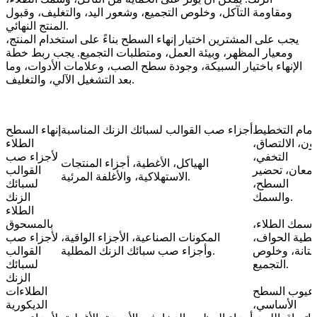
ومقاومة التآكل، وخلوص التجميع، وشعور اليد، والتغليف، وقبول
المنتج النهائي.
يجب على المشترين اختيار إنهاء السطح بناءً على استخدام المنتج،
ومعيار المظهر، وبيئة العمل، ومتطلبات التجميع. يجب ربط خطة
الإنهاء باختيار السبيكة، وجودة سطح الصب، وعلامات الأدوات، وما
بعد التشغيل الآلي، والتغليف.
تمام التخطيط
أجزاء صب القوالب لسبائك الزنك المناسبة
إنهاء السطح
لون، الالتصاق،
الطلاء
التخفي،
لأجزاء صب
الهياكل، الأغطية، أجزاء المنتجات
لمعان، تحضير
القوالب
الاستهلاكية، والأغلفة المرئية.
السطح،
لسبائك
والسمك.
الزنك
الطلاء
سمك الطلاء،
بالمسحوق
غطية الحواف،
المكونات الصناعية، الأجزاء الواقية،
لأجزاء صب
متانة، وخلوص
وأجزاء صب سبائك الزنك المطلية.
القوالب
التجميع.
لسبائك
الزنك
عيوب السطح
الطلاءات
الأساسي،
الديكورية