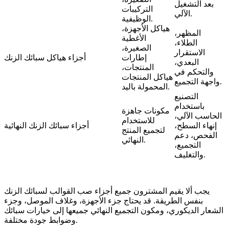
بعد التشغيل
التركيبات
الآلي.
الوظيفية.
هياكل الأجهزة،
المظهر،
الأغطية
الطلاء،
الصغيرة،
الاستقرار
إطارات
أجزاء هياكل سبائك الزنك
البعدي،
المنتجات،
والتحكم في
هياكل المنتجات
واجهة التجميع.
المحمولة باليد.
التصنيع
باستخدام
مكونات جاهزة
الحاسب الآلي،
للاستخدام
إنهاء السطح،
أجزاء سبائك الزنك النهائية
لتجميع المنتج
الفحص، دعم
النهائي.
التجميع،
والتغليف.
يجب ألا يقيم المشترون جميع أجزاء صب القوالب لسبائك الزنك
بنفس الطريقة. قد يحتاج جزء الأجهزة، وغلاف الموصل، وجزء
الشعار الديكوري، ومكون التجميع النهائي جميعها إلى خيارات سبائك
وضوابط جودة مختلفة.