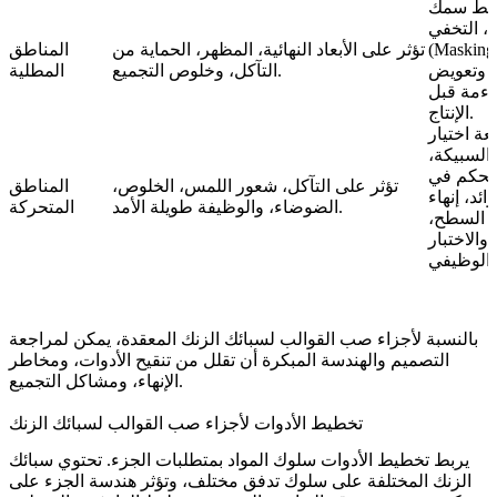
يط سمك
ء، التخفي
(Masking
تؤثر على الأبعاد النهائية، المظهر، الحماية من
المناطق
وتعويض
التآكل، وخلوص التجميع.
المطلية
اءمة قبل
الإنتاج.
ة اختيار
السبيكة،
لتحكم في
تؤثر على التآكل، شعور اللمس، الخلوص،
المناطق
ائد، إنهاء
الضوضاء، والوظيفة طويلة الأمد.
المتحركة
السطح،
والاختبار
الوظيفي.
بالنسبة لأجزاء صب القوالب لسبائك الزنك المعقدة، يمكن لمراجعة
التصميم
و
الهندسة
المبكرة أن تقلل من تنقيح الأدوات، ومخاطر
الإنهاء، ومشاكل التجميع.
تخطيط الأدوات لأجزاء صب القوالب لسبائك الزنك
يربط تخطيط الأدوات سلوك المواد بمتطلبات الجزء. تحتوي سبائك
الزنك المختلفة على سلوك تدفق مختلف، وتؤثر هندسة الجزء على