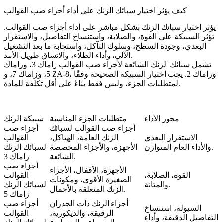
كيف يؤثر اختيار سبائك الزنك على أداء أجزاء صب القوالب
يؤثر اختيار سبائك الزنك بشكل مباشر على أداء أجزاء صب القوالب.
تؤثر السبيكة على القوة، والصلابة، واستنساخ التفاصيل، والاستقرار
البعدي، وجودة السطح، وسلوك التآكل، واستجابة ما بعد التشغيل
الآلي، وأداء الطلاء، والاتساق طويل الأمد.
تشمل
سبائك الزنك الشائعة لأجزاء صب القوالب
زاماك 3، وزاماك
5، وزاماك 7، و ZA-8، وزاماك 2. يجب اختيار السبيكة الصحيحة وفقًا
لمتطلبات الجزء، وليس فقط بناءً على أقل تكلفة للمادة.
محور الأداء
متطلبات الجزء المناسبة
سبيكة الزنك
أجزاء صب القوالب لسبائك
أجزاء صب
الاستقرار البعدي
الزنك العامة، الهياكل،
القوالب
والأداء العام المتوازن.
الأجهزة، والأجزاء المخصصة
لسبائك الزنك
الشائعة.
زاماك 3
أجزاء صب
الأجهزة، الأقفال، الأجزاء
القوة، الصلابة،
القوالب
الصغيرة الأقوى، ومكونات
والمتانة.
لسبائك الزنك
الزنك المتعلقة بالأحمال.
زاماك 5
أجزاء الزنك ذات الجدران
أجزاء صب
السيولة، استنساخ
الرقيقة، والديكورية،
القوالب
التفاصيل الدقيقة، وأداء