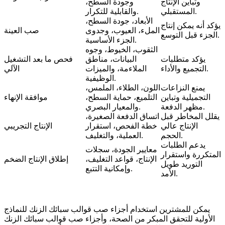
وتباين الإنتاج
وجودة السطح،
المستقبلي.
والقابلية للتكرار.
الأبعاد، جودة السطح،
يؤكد أنه يمكن إنتاج
الملء، العيوب، وجدوى
صب العينة
الجزء قبل التوسع.
الجزء الأساسية.
الثقوب، الخيوط، وجوه
يؤكد متطلبات
البيانات، مناطق
فحص ما بعد التشغيل
التجميع والأداء.
الملاءمة، والميزات
الآلي
الوظيفية.
يمنع النزاعات
اللون، الطلاء، الملمس،
التجميلية وتباين
التلميع، حماية السطح،
موافقة الإنهاء
مظهر الدفعة.
والمعيار البصري.
يقلل المخاطر قبل
اتساق الدفعة الصغيرة،
الإنتاج عالي
خطة الفحص، استقرار
الإنتاج التجريبي
الحجم.
العملية، والتغليف.
يدعم الطلبات
معايير الجودة، سجلات
المتكررة واستقرار
الإنتاج، قواعد التغليف،
إطلاق الإنتاج الضخم
التوريد طويل
وإمكانية التتبع.
الأمد.
يمكن للمشترين استخدام
أجزاء صب قوالب سبائك الزنك للنماذج
الأولية
للتحقق المبكر من الصحة، و
أجزاء صب قوالب سبائك الزنك