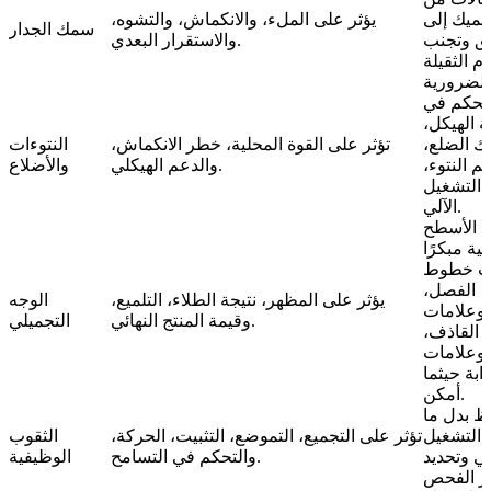
سميك إلى
يؤثر على الملء، والانكماش، والتشوه،
سمك الجدار
يق وتجنب
والاستقرار البعدي.
م الثقيلة
لتحكم في
 الهيكل،
 الضلع،
تؤثر على القوة المحلية، خطر الانكماش،
النتوءات
م النتوء،
والدعم الهيكلي.
والأضلاع
 التشغيل
الآلي.
د الأسطح
ئية مبكرًا
ب خطوط
الفصل،
يؤثر على المظهر، نتيجة الطلاء، التلميع،
الوجه
وعلامات
وقيمة المنتج النهائي.
التجميلي
القاذف،
وعلامات
وابة حيثما
أمكن.
ظ بدل ما
 التشغيل
تؤثر على التجميع، التموضع، التثبيت، الحركة،
الثقوب
لي وتحديد
والتحكم في التسامح.
الوظيفية