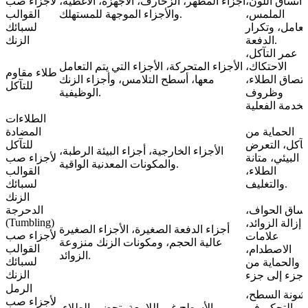
اتساق اللون،
أجزاء المظهر، الزخارف، الأجهزة، الأغطية،
لأجزاء صب
الملمس،
والأجزاء الموجهة للمستهلك.
القوالب
تعامل، وتكرار
لسبائك
الدفعة.
الزنك
عمر التآكل،
الاحتكاك،
الأجزاء المتحركة، الأجزاء التي يتم التعامل
طلاء مقاوم
لتصاق الطلاء،
معها، أسطح التلامس، وأجزاء الزنك
للتآكل
وظروف
الوظيفية.
الطلاءات
الحماية من
المضادة
لتآكل، التعرض
للتآكل
الأجزاء الخارجية، أجزاء البيئة الرطبة،
البيئي، متانة
لأجزاء صب
والمكونات المعدنية الواقية.
الطلاء،
القوالب
والتغليف.
لسبائك
الزنك
تساق الحواف،
الدحرجة
(Tumbling)
إزالة الزوائد،
أجزاء الدفعة الصغيرة، الأجزاء الصغيرة
لأجزاء صب
علامات
عالية الحجم، ومكونات الزنك منزوعة
القوالب
الاصطدام،
الزوائد.
لسبائك
والحماية من
الزنك
جزء إلى جزء.
الرمل
ونة السطح،
لأجزاء صب
التحكم في
الأسطح غير اللامعة، تحضير الطلاء،