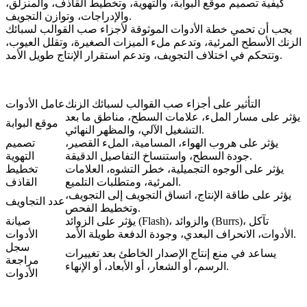
كيفية تصميم موقع البوابة، والتهوية، وتخطيط القاذف، والمنزلق،
والإدراجات، وتوازن التجويف.
يجب أن تحمي خطة
الأدوات الموثوقة لأجزاء صب القوالب لسبائك
الزنك
الأسطح المرئية، وتدعم ملء الميزات الصغيرة، وتقلل العيوب،
وتتحكم في اختلاف التجويف، وتدعم استقرار الإنتاج طويل الأمد.
التأثير على أجزاء صب القوالب لسبائك الزنك
عامل الأدوات
يؤثر على مسار الملء، علامات السطح، مناطق ما بعد
موقع البوابة
التشغيل الآلي، والمظهر النهائي.
يؤثر على هروب الهواء، المسامية، الملء القصير،
تصميم
جودة السطح، واستنساخ التفاصيل الدقيقة.
التهوية
يؤثر على الوجوه التجميلية، خطر التشوه، العلامات
تخطيط
المرئية، ومتطلبات التلميع.
القاذف
يؤثر على طاقة الإنتاج، اتساق التجويف إلى التجويف،
عدد التجاويف
وتخطيط الفحص.
يؤثر على الزوائد (Flash)، والزوائد (Burrs)، تآكل
صيانة
الأدوات، الانحراف البعدي، وجودة الدفعة طويلة الأمد.
الأدوات
سجل
يساعد في منع إنتاج الإصدار الخاطئ بعد تغييرات
مراجعة
الرسم، أو الشعار، أو الأبعاد، أو الإنهاء.
الأدوات