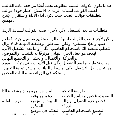
عندما تكون الأدوات المتينة مطلوبة، يجب أيضًا مراجعة مادة القالب.
فولاذ قوالب H13 لصب القوالب لسبائك الزنك
يمكن اعتبار
لتطبيقات قوالب الصب حيث يكون أداء الأداة واستقرار الإنتاج
مهمين.
متطلبات ما بعد التشغيل الآلي لأجزاء صب القوالب لسبائك الزنك
يمكن لأجزاء صب القوالب لسبائك الزنك تحقيق تفاصيل جيدة كما تم
صبها وأبعاد مستقرة، ولكن المناطق الوظيفية المهمة قد لا تزال
تتطلب تشغيلًا آليًا باستخدام الحاسب الآلي أو ما بعد التشغيل الآلي.
الهدف هو جعل الجزء النهائي موثوقًا به للتثبيت، والتموضع،
والحركة، والاتصال، والختم، أو التجميع النهائي.
يجب تخطيط ما بعد التشغيل الآلي قبل الأدوات حتى يتمكن المورد
من تحديد بدل التشغيل الآلي، وأسطح البيانات، واستراتيجية التجهيز،
والتحكم في الزوائد، ومتطلبات الفحص.
طريقة التحكم
لماذا هذا مهم
ميزة مشغولة آليًا
التنصيت، فحص مقياس الخيط،
دعم موثوقية
فحص عزم الدوران، وإزالة
التثبيت والتجميع
ثقوب ملولبة
الزوائد.
المتكرر.
التصنيع باستخدام الحاسب
التحكم في موضع