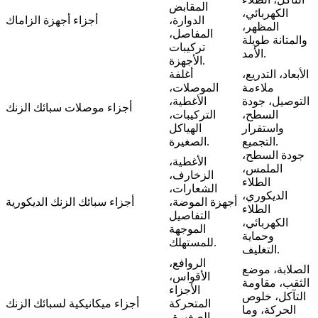
المقابض
الكهربائي،
الدوارة،
أجزاء أجهزة الزاماك
المظهر،
المفاصل،
والمتانة طويلة
تركيبات
الأمد.
الأجهزة.
الأبعاد، التدريع،
أغلفة
ملاءمة
الموصلات،
التوصيل، جودة
الأغطية،
أجزاء موصلات سبائك الزنك
السطح،
التركيبات،
واستقرار
الهياكل
التجميع.
الصغيرة.
جودة السطح،
الأغطية،
الملمس،
الزخارف،
الطلاء
الشعارات،
الديكوري،
أجهزة الموضة،
أجزاء سبائك الزنك الديكورية
الطلاء
التفاصيل
الكهربائي،
الموجهة
وحماية
للمستهلك.
التغليف.
الروافع،
الصلابة، موضع
الأقواس،
الثقب، مقاومة
الأجزاء
التآكل، خلوص
المتحركة
أجزاء ميكانيكية لسبائك الزنك
الحركة، وما
الصغيرة،