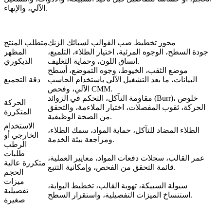
الآلي، والإنهاء.
محور تخطيط صب القوالب لسبائك الزنك
متطلب المنتج
جودة السطح، الوجوه المرئية، اختيار الطلاء، التلميع،
المظهر
اتساق اللون، وحماية التغليف.
الديكوري
موضع الثقب، الخيوط، وجوه التموضع، أسطح
البيانات، ما بعد التشغيل الآلي باستخدام الحاسب
دقة التجميع
الآلي، وفحص CMM.
مقاومة التآكل، التحكم في الزوائد (Burr)، خلوص
الحركة
الحركة، ثقوب المفصلات، اختبار الملاءمة، والتحقق
المتكررة
من الصحة الوظيفية.
الاستخدام
الطلاء المضاد للتآكل، حماية المواد، سمك الطلاء،
الخارجي أو
ومراجعة بيئة الخدمة.
الرطب
طلبات
عمر القالب، سجلات دفعات المواد، معايير العملية،
متكررة عالية
قائمة التحقق من الفحص، وإمكانية التتبع.
الحجم
ميزات
سيولة السبيكة، تهوية القالب، تخطيط البوابة،
تفصيلية
استنساخ الميزات التفصيلية، واستقرار السطح.
صغيرة