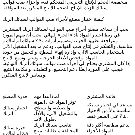
منخفضة الحجم
للإنتاج التجريبي المتحكم فيه، و
أجزاء صب قوالب
للإنتاج المتكرر بعد الموافقة.
سبائك الزنك للإنتاج الضخم
كيفية اختيار مصنع لأجزاء صب القوالب لسبائك الزنك
يجب أن يساعد مصنع أجزاء صب القوالب لسبائك الزنك المشترين
في ربط اختيار المواد بأداء الجزء النهائي. يجب أن يفهم المورد
سبائك الزاماك و ZA، ومراجعة تطبيق الجزء، وتصميم أدوات
مناسبة، والتحكم في إنتاج صب القوالب، ودعم ما بعد التشغيل الآلي
باستخدام الحاسب الآلي، وإدارة إنهاء السطح، والتحقق من جودة
المواد، وفحص الأبعاد الحرجة، ودعم توسيع الإنتاج.
إذا كان المشتري يحتاج إلى أجزاء صب قوالب سبائك الزنك النهائية،
فيجب على المورد أيضًا دعم التجميع، والتغليف، وإمكانية التتبع،
ومعايير الإنتاج المتكرر.
فائدة المشتري
لماذا هذا مهم
قدرة المصنع
تؤثر المواد على القوة،
يساعد في اختيار سبيكة
والصلابة، والسطح،
اختيار سبائك
مناسبة بدلاً من الاختيار
والتشغيل الآلي، والأداء
الزنك
بناءً على السعر فقط.
طويل الأمد.
يدعم مطابقة أكثر دقة
تناسب سبائك الزنك
خبرة سبائك
للمواد للأجزاء
المختلفة متطلبات منتج
الزاماك و ZA