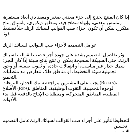
إذا كان المنتج يحتاج إلى جزء معدني صغير ومعقد ذي أبعاد مستقرة،
وملمس معدني، وإنهاء سطح جيد، ومظهر ديكوري، واتساق إنتاج
متكرر، يمكن أن تكون أجزاء صب القوالب لسبائك الزنك حلاً تصنيعيًا
قويًا.
عوامل التصميم لأجزاء صب القوالب لسبائك الزنك
تؤثر تفاصيل التصميم بشدة على جودة أجزاء صب القوالب لسبائك
الزنك. حتى السبيكة الصحيحة يمكن أن تنتج نتائج سيئة إذا كان للجزء
سمك جدار غير مناسب، أو انتقالات حادة، أو ثقوب صعبة، أو وجوه
تجميلية سيئة التخطيط، أو مناطق طلاء تتعارض مع متطلبات
التجميع.
يجب على المشترين مراجعة سمك الجدار، النتوءات (Bosses)،
الأضلاع (Ribs)، الوجوه التجميلية، الثقوب الوظيفية، المناطق
المطلية، المناطق المتحركة، ومتطلبات الإنتاج بالدفعة قبل بدء
الأدوات.
 التخطيط
التأثير على أجزاء صب القوالب لسبائك الزنك
عامل التصميم
تحسين
تقالات من