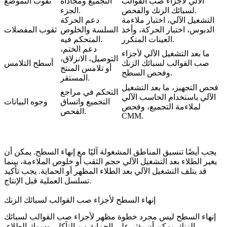
الآلي لأجزاء صب القوالب
التجميع ومحاذاة
ثقوب التموضع
والفحص.
لسبائك الزنك
الجزء.
التشغيل الآلي، اختبار ملاءمة
دعم الحركة
الدبوس، اختبار الحركة، وأخذ
السلسة والخلوص
ثقوب المفصلات
العينات المتكرر.
المتحكم فيه.
دعم الختم،
ما بعد التشغيل الآلي لأجزاء
التوصيل، الانزلاق،
صب القوالب لسبائك الزنك
أسطح التلامس
أو تلامس المنتج
وفحص السطح.
المستقر.
فحص التجهيز،
ما بعد التشغيل
التحكم في مراجع
الآلي باستخدام الحاسب الآلي
التجميع واتساق
وجوه البيانات
لملاءمة التجميع
، وفحص
الفحص.
CMM.
يجب أيضًا تنسيق المناطق المشغولة آليًا مع إنهاء السطح. يمكن أن
يغير الطلاء بعد التشغيل الآلي حجم الثقب أو خلوص الملاءمة، بينما
قد يتلف التشغيل الآلي بعد الطلاء المظهر أو الحماية. يجب تأكيد
تسلسل العملية قبل الإنتاج.
إنهاء السطح لأجزاء صب القوالب لسبائك الزنك
إنهاء السطح ليس مجرد خطوة مظهر لأجزاء صب القوالب لسبائك
الزنك. يمكن أن يؤثر على الحماية من التآكل، وسمك الطلاء،