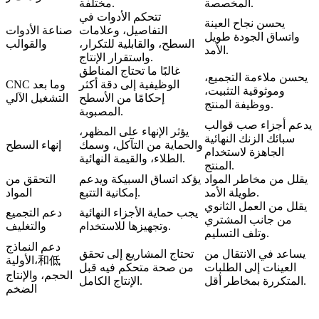
المخصصة.
مختلفة.
تتحكم الأدوات في
يحسن نجاح العينة
التفاصيل، وعلامات
صناعة الأدوات
واتساق الجودة طويل
السطح، والقابلية للتكرار،
والقوالب
الأمد.
واستقرار الإنتاج.
غالبًا ما تحتاج المناطق
يحسن ملاءمة التجميع،
الوظيفية إلى دقة أكثر
CNC وما بعد
وموثوقية التثبيت،
إحكامًا من الأسطح
التشغيل الآلي
ووظيفة المنتج.
المصبوبة.
يدعم أجزاء صب قوالب
يؤثر الإنهاء على المظهر،
سبائك الزنك النهائية
والحماية من التآكل، وسمك
إنهاء السطح
الجاهزة لاستخدام
الطلاء، والقيمة النهائية.
المنتج.
يقلل من مخاطر المواد
يؤكد اتساق السبيكة ويدعم
التحقق من
طويلة الأمد.
إمكانية التتبع.
المواد
يقلل من العمل الثانوي
يجب حماية الأجزاء النهائية
دعم التجميع
من جانب المشتري
وتجهيزها للاستخدام.
والتغليف
وتلف التسليم.
دعم النماذج
يساعد في الانتقال من
تحتاج المشاريع إلى تحقق
الأولية،和低
العينات إلى الطلبات
من صحة متحكم فيه قبل
الحجم، والإنتاج
المتكررة بمخاطر أقل.
الإنتاج الكامل.
الضخم