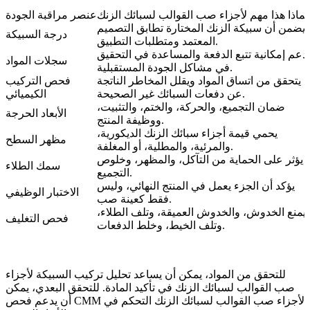
لماذا هذا مهم لأجزاء صب القوالب لسبائك الزنك
عنصر مراقبة الجودة
يضمن أن سبيكة الزنك المختارة تطابق التصميم
درجة السبيكة
المعتمد ومتطلبات التطبيق.
دعم إمكانية تتبع الدفعة والمساعدة في التحقيق
سجلات المواد
في مشاكل الجودة المستقبلية.
يتحقق من اتساق المواد ويقلل المخاطر الناتجة
فحص التركيب
عن دفعات السبائك غير الصحيحة.
الكيميائي
ضمان التجميع، والحركة، والختم، والتثبيت،
الأبعاد الحرجة
ووظيفة المنتج.
يحمي قيمة أجزاء سبائك الزنك الديكورية،
مظهر السطح
والمرئية، والمطلية، أو المغلفة.
يؤثر على الحماية من التآكل، والمظهر، وخلوص
سمك الطلاء
التجميع.
يؤكد أن الجزء يعمل في المنتج النهائي، وليس
الاختبار الوظيفي
فقط كعينة صب.
يمنع الخدوش، والخدوش العميقة، وتلف الطلاء،
فحص التغليف
وتلف الخيط، وخلط الدفعات.
للتحقق من المواد، يمكن أن يساعد
تحليل تركيب السبيكة لأجزاء
صب القوالب لسبائك الزنك
في تأكيد المادة. للتحقق البعدي، يمكن
فحص CMM لأجزاء صب القوالب لسبائك الزنك
التحكم في
أن يدعم