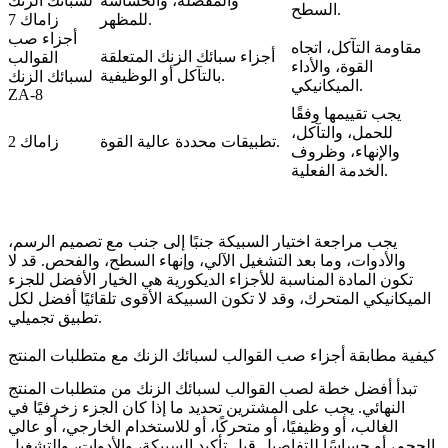
والمفصلة، والحساسة
لسبائك الزنك
السطح.
للمظهر.
زاماك 7
أجزاء صب
مقاومة التآكل، اتجاه
أجزاء سبائك الزنك المتعلقة
القوالب
القوة، والأداء
بالتآكل أو الوظيفية.
لسبائك الزنك
الميكانيكي.
ZA-8
يجب تقييمها وفقًا
للحمل، والتآكل،
تطبيقات محددة عالية القوة.
زاماك 2
والإنهاء، وظروف
الخدمة الفعلية.
يجب مراجعة اختيار السبيكة جنبًا إلى جنب مع تصميم الرسم،
والأدوات، وما بعد التشغيل الآلي، وإنهاء السطح، والفحص. قد لا
تكون المادة المناسبة للأجزاء الديكورية هي الخيار الأفضل للجزء
الميكانيكي المتحرك، وقد لا تكون السبيكة الأقوى تلقائيًا أفضل لكل
تطبيق تجميلي.
كيفية مطابقة أجزاء صب القوالب لسبائك الزنك مع متطلبات المنتج
تبدأ أفضل خطة لصب القوالب لسبائك الزنك من متطلبات المنتج
النهائي. يجب على المشترين تحديد ما إذا كان الجزء زخرفيًا في
الغالب، أو وظيفيًا، أو متحركًا، أو للاستخدام الخارجي، أو عالي
الحجم، أو حساسًا للتفاصيل قبل تأكيد السبيكة، والأدوات، والتشغيل