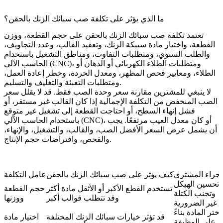
ما الذي يؤثر على تكلفة صب سبائك الزنك بالحقن؟
تعتمد تكلفة صب سبائك الزنك بالحقن على حجم القطعة، ووزن
القطعة، واختيار مادة سبيكة الزنك، وتعقيد القالب، وعدد التجاويف،
والطلب السنوي، ومتطلبات التفاوت، ومناطق التشغيل باستخدام
الحاسب الآلي (CNC)، ومتطلبات الطلاء الكهربائي أو الدهان أو
الطلاء، ومعايير فحص المظهر، ومعدل الخردة، وخطر إعادة العمل،
ومتطلبات التعبئة والتغليف والتسليم.
لا ينبغي للمشترين مقارنة سعر وحدة الصب فقط. قد لا يقلل سعر
الصب المنخفض من التكلفة الإجمالية إذا كان القالب غير مستقر، أو
فشل إنهاء السطح، أو احتاجت القطعة إلى تشغيل غير متوقع
باستخدام الحاسب الآلي (CNC)، أو كان معدل العيب مرتفعًا. يجب
أن يشمل عرض السعر الأفضل الصب، والقالب، والتشغيل، والإنهاء،
والفحص، وافتراضات حجم الإنتاج.
إجراء المشتري
كيف يؤثر على صب سبائك الزنك بالحقن
عامل التكلفة
تحسين الهيكل
تستخدم القطع الأكبر أو الأثقل مادة أكثر
حجم القطعة
وتجنب الكتلة
وقد تتطلب قوالب أكبر
ووزنها
غير الضرورية
اختر المادة بناءً
قد تؤثر خيارات سبائك الزنك المختلفة
اختيار مادة
على الوظيفة