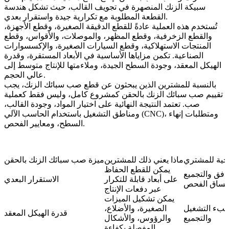
سبيكة الزنك المنصهرة في تجويف القالب، حيث تشكل هندسة
القطعة المطلوبة مع تكرارية جيدة واستقرار بعدي.
تُستخدم هذه العملية عادةً للقطع الدقيقة الصغيرة، وقطع الأجهزة،
والقطع الزخرفية، وقطع المظهر، والموصلات، والأقواس، وقطع
المنتجات الاستهلاكية، وقطع السيارات الصغيرة، والإكسسوارات
الصناعية. تكمن مزاياها الأساسية في الأبعاد المستقرة، وقدرة
الهيكل المعقد، وجودة السطح الجيدة، وملاءمتها للإنتاج متوسط إلى
عالي الحجم.
بالنسبة للمشترين الذين يبحثون عن
قطع صب سبائك الزنك
، يجب
تقييم صب سبائك الزنك بالحقن كمشروع كامل، وليس فقط كعملية
صب. تعتمد النتيجة النهائية على اختيار المواد، وجودة القالب،
ومناطق التشغيل باستخدام الحاسب الآلي (CNC)، ومتطلبات إنهاء
السطح، ومعايير الفحص.
ذجية للمشتري
ماذا يعني ذلك للمشترين
ميزة صب سبائك الزنك بالحقن
يمكن للقطع الحفاظ
افق والتجميع
على أبعاد قابلة للتكرار
الاستقرار البعدي
تساق الفحص
عبر دفعات الإنتاج
يمكن تشكيل الميزات
عبء التشغيل
الصغيرة، والأضلاع،
قدرة الهيكل المعقد
والتجميع
والرؤوس، والأشكال
المفصلة بكفاءة