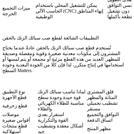
حسن التوافق
يمكن للتشغيل المحلي باستخدام
ميزات التجميع
دون تشغيل
الحاسب الآلي (CNC) إنهاء المناطق
الحرجة
لقطعة بأكملها
الوظيفية
التطبيقات الشائعة لقطع صب سبائك الزنك بالحقن
تُستخدم قطع صب سبائك الزنك بالحقن عادةً عندما يحتاج
المشترون إلى مكونات معدنية صغيرة وقوية ومفصلة وصديقة
للمظهر. العديد من هذه القطع مرئية أو مجمعة أو يتم لمسها أو
استخدامها في إنتاج متكرر، لذا فإن كلًا من الجودة البعدية وجودة
السطح Matters.
قلق المشتري
لماذا تناسب سبائك الزنك
نوع التطبيق
المتانة والمظهر
قوة جيدة وجودة سطح
قطع الأجهزة
تشطيب تجميلي
مناسبة للطلاء الكهربائي
قطع زخرفية
مستقر
والطلاء
التوافق والتجميع
استقرار بعدي
موصلات
اتساق الدفعة
القوة والتكرارية
أقواس صغيرة
أشكال معقدة وتشطيب
قطع منتجات
مظهر المنتج
جيد
استهلاكية