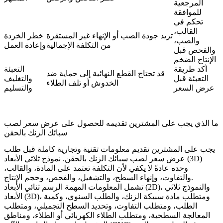
المرجعية
للموافقة
تحكم في
القالب،
تزيد جودة الصب أو الإنهاء غير المستقرة
خطر الخردة
والصب،
من التكلفة الإجمالية
وإعادة العمل
والفحص قبل
الإنتاج الضخم
أكد طريقة
التعبئة
قد تحتاج القطع النهائية إلى حماية ضد
التعبئة قبل
والتغليف
الخدوش أو تلف الطلاء
عرض السعر
والتسليم
ما الذي يجب على المشترين تقديمه للحصول على عرض سعر لصب
سبائك الزنك بالحقن
يجب على المشترين تقديم معلومات تقنية وتجارية كاملة قبل طلب
عرض سعر لصب سبائك الزنك بالحقن. نموذج ثلاثي الأبعاد (3D)
وحده عادةً لا يكفي لأن التكلفة تعتمد على المادة، والقالب،
والتفاوت، وإنهاء السطح، والتشغيل، والفحص، وحجم الإنتاج.
تشمل المعلومات المهمة الرسم ثنائي الأبعاد (2D)، والنموذج ثلاثي
الأبعاد (3D)، ومتطلب مادة سبيكة الزنك، والطلب السنوي، وكمية
الطلب، ومتطلب التفاوت، وتحديد السطح التجميلي، ومتطلب
المعالجة السطحية، ومتطلب الطلاء الكهربائي أو الطلاء، ومناطق