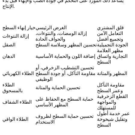
يساعد ذلك المورد على التحكم في جودة الصب والإنهاء قبل بدء
الإنتاج.
قلق المشتري
الغرض الرئيسي
خيار إنهاء السطح
التعامل الآمن
إزالة الومضات، والنتوءات،
إزالة النتوءات
وتجميع أفضل
والحواف الحادة
الجودة التجميلية
تحسين المظهر وسلاسة السطح
الصقل
مظهر العلامة
التجارية واتساق
إضافة اللون والحماية الأساسية
الدهان
السطح
تحسين التشطيب الزخرفي، أو
المظهر والمتانة
مقاومة التآكل، أو جودة السطح
الطلاء الكهربائي
الوظيفي
مقاومة التآكل
الطلاء
تحسين الحماية والمتانة
وعمر السطح
بالمسحوق
القطع الزخرفية
حماية السطح مع الحفاظ على
والمواجهة
الطلاء الشفاف
المظهر الأساسي
للمستهلك
عمر خدمة أطول
تحسين حماية السطح لظروف
وتقليل شيخوخة
الطلاء الواقي
الاستخدام
السطح