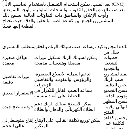
بعد الصب، يمكن استخدام
التشغيل باستخدام الحاسب الآلي (CNC)
بعد صب الزنك بالحقن
للثقوب، والفتحات الملولبة، وأوجه التموضع،
وأوجه الإغلاق، والمناطق ذات التفاوتات العالية. يسمح ذلك
للمشترين بالجمع بين كفاءة الصب بالحقن والدقة حيث تحتاج
القطعة إليها فعليًا.
فائدة التجارية
كيف يساعد صب سبائك الزنك بالحقن
متطلب المشتري
يقلل من
خطوات
يمكن لسبائك الزنك تشكيل ميزات
هياكل صغيرة
التشغيل
مفصلة وهندسات مدمجة
معقدة
والتجميع
مفيد لمشاريع
تدعم العملية الأضلاع الصغيرة،
ميزات تفاصيل
صب الزنك
والرؤوس، والثقوب، والتفاصيل
دقيقة
الحقن الدقيقة
الزخرفية
حسن التجميع
يساعد الصب القابل للتكرار في
الاستقرار البعدي
وجودة الدفعة
الحفاظ على أبعاد متسقة
حسن المظهر
يمكن لأسطح سبائك الزنك دعم
النهائي وقيمة
جودة سطح جيدة
الطلاء الكهربائي والدهان والطلاء
المنتج
يحسن كفاءة
يمكن توزيع تكلفة القالب على الإنتاج
إنتاج متوسط إلى
التكلفة على
المتكرر
عالي الحجم
المدى الطويل