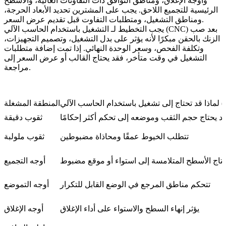
وأوجه الإغلاق، ومناطق التوافق ذات التفاوتات العالية، والأسطح
الرئيسية للتجميع اللاحق. يجب على المشترين تحديد الأبعاد الحرجة،
ومناطق التشغيل، ومتطلبات التفاوت قبل تقديم عرض السعر.
يجب التخطيط لـ
التشغيل باستخدام الحاسب الآلي (CNC) بعد صب
الزنك بالحقن
مبكرًا لأنه يؤثر على بدل التشغيل، وتصميم التجهيزات،
وتكلفة الفحص، وسعر الوحدة النهائي. إذا تمت إضافة متطلبات
التشغيل في وقت متأخر، فقد يحتاج القالب أو عرض السعر إلى
مراجعة.
سب الآلي (CNC)
المنطقة المشغلة
د يحتاج حجم الثقب وموضعه إلى تحكم أكثر إحكامًا
ثقوب دقيقة
تتطلب الخيوط عمقًا ومحاذاة مضبوطين
ثقوب ملولبة
حتاج الأسطح المتلامسة إلى استواء أو موقع مضبوط
أوجه التجميع
تتحكم مناطق المرجع في الوضع القابل للتكرار
أوجه التموضع
يؤثر إنهاء السطح والاستواء على أداء الإغلاق
أوجه الإغلاق