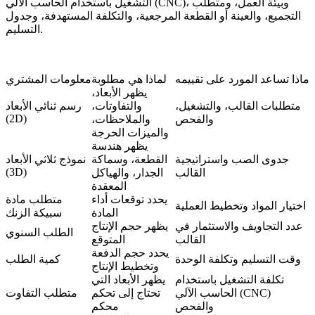
التشغيل باستخدام الحاسب الآلي (CNC)، وبيئة العمل، ومتطلب
التجميع، والعينة أو القطعة المرجعية، والتكلفة المستهدفة، وجدول
التسليم.
ماذا تساعد المورد على تقييمه
لماذا هي مطلوبة
معلومات المشتري
يظهر الأبعاد،
متطلبات القالب، والتشغيل،
والتفاوتات،
رسم ثنائي الأبعاد
(2D)
والفحص
والملاحظات،
والميزات الحرجة
يظهر هندسة
جدوى الصب واستراتيجية
القطعة، وسماكة
نموذج ثلاثي الأبعاد
(3D)
القالب
الجدار، والهياكل
المعقدة
يحدد توقعات أداء
متطلب مادة
اختيار المواد وتخطيط العملية
المادة
سبيكة الزنك
عدد التجاويف والاستثمار في
يظهر حجم الإنتاج
الطلب السنوي
القالب
المتوقع
يحدد حجم الدفعة
وقت التسليم وتكلفة الوحدة
كمية الطلب
وتخطيط الإنتاج
تكلفة التشغيل باستخدام
يظهر الأبعاد التي
الحاسب الآلي (CNC)
تحتاج إلى تحكم
متطلب التفاوت
والفحص
محكم