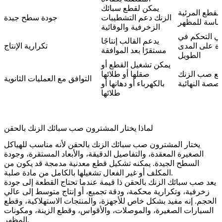
يمكن لقطع سبائك
للقطع المرئية
الزنك دعم التشطيبات
جودة سطح جيدة
ساسة للمظهر
الزخرفية والوقائية
ي التحكم في
يدعم القالب إنتاجًا
دة على المدى
تكرارية الإنتاج
مستقرًا بعد الموافقة
الطويل
يمكن تشغيل القطع أو
ع صب الزنك
صقلها أو طلائها
التوافق مع العمليات الثانوية
صصة النهائية
بالكهرباء أو دهانها أو
طلائها
لماذا يختار المشترون صب سبائك الزنك بالحقن
يختار المشترون صب سبائك الزنك بالحقن لأنه مناسب للهياكل
الصغيرة المعقدة، والتفاصيل الدقيقة، والأبعاد المستقرة، وجودة
السطح الجيدة. يمكنه تشكيل قطع معدنية مدمجة قد يكون من
المكلف أو غير الفعال تشغيلها بالكامل من مادة صلبة.
يعد صب سبائك الزنك بالحقن ذا قيمة عندما تحتاج القطعة إلى جودة
زخرفية، وتكرارية محكمة، ودقة تجميع، أو إنتاج متوسط إلى عالي
الحجم. إنه مفيد بشكل خاص للأجهزة، والمنتجات الاستهلاكية، وقطع
السيارات الصغيرة، والموصلات، والأقواس، وقطع الزينة، ومكونات
المظهر.