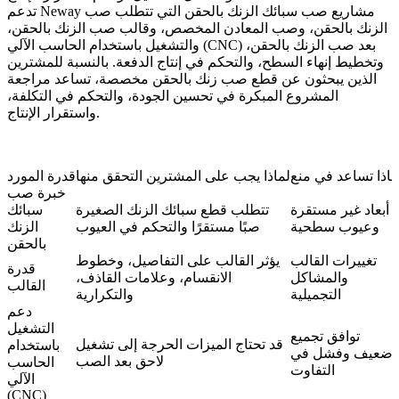
تدعم Neway مشاريع صب سبائك الزنك بالحقن التي تتطلب
صب
الزنك بالحقن
، وصب المعادن المخصص، و
قالب صب الزنك بالحقن
،
والتشغيل باستخدام الحاسب الآلي (CNC) بعد صب الزنك بالحقن،
وتخطيط إنهاء السطح، والتحكم في إنتاج الدفعة. بالنسبة للمشترين
الذين يبحثون عن قطع صب زنك بالحقن مخصصة، تساعد مراجعة
المشروع المبكرة في تحسين الجودة، والتحكم في التكلفة،
واستقرار الإنتاج.
ماذا تساعد في منع
لماذا يجب على المشترين التحقق منها
قدرة المورد
خبرة صب
أبعاد غير مستقرة
تتطلب قطع سبائك الزنك الصغيرة
سبائك
وعيوب سطحية
صبًا مستقرًا والتحكم في العيوب
الزنك
بالحقن
تغييرات القالب
يؤثر القالب على التفاصيل، وخطوط
قدرة
والمشاكل
الانقسام، وعلامات القاذف،
القالب
التجميلية
والتكرارية
دعم
التشغيل
توافق تجميع
قد تحتاج الميزات الحرجة إلى تشغيل
باستخدام
ضعيف وفشل في
لاحق بعد الصب
الحاسب
التفاوت
الآلي
(CNC)