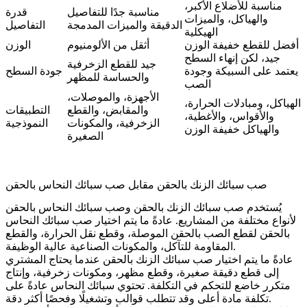
مناسبة للأضلاع الأكبر،
مناسبة جدًا للتفاصيل
قدرة
والهياكل، والميزات
الدقيقة والميزات المدمجة
التفاصيل
الهيكلية
أفضل للقطع خفيفة الوزن
أثقل من الألومنيوم
الوزن
جيد، لكن إنهاء السطح
جيد للقطع الزخرفية
يعتمد على السبيكة وجودة
جودة السطح
والحساسة للمظهر
الصب
الأجهزة، والموصلات،
الهياكل، ومبادلات الحرارة،
والمقابض، والقطع
التطبيقات
والأقواس، والأغطية،
الزخرفية، والمكونات
النموذجية
والهياكل خفيفة الوزن
الصغيرة
صب سبائك الزنك بالحقن مقابل صب سبائك النحاس بالحقن
يُستخدم صب سبائك الزنك بالحقن و
صب سبائك النحاس بالحقن
لأنواع مختلفة من المشاريع. عادةً ما يتم اختيار صب سبائك النحاس
بالحقن لقطع الصب بالحقن الموصلة، وقطع نقل الحرارة، والقطع
المقاومة للتآكل، والمكونات الصناعية عالية الوظيفة.
عادةً ما يتم اختيار صب سبائك الزنك بالحقن عندما يحتاج المشتري
إلى قطع دقيقة صغيرة، وقطع مظهر، ومكونات زخرفية، وإنتاج
متكرر خاضع للتحكم في التكلفة. تحتوي سبائك النحاس عادةً على
تكلفة مادة أعلى وقد تتطلب قوالب وتشغيلًا وفحصًا أكثر دقة.