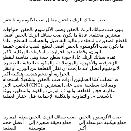
صب سبائك الزنك بالحقن مقابل صب الألومنيوم بالحقن
يلبي صب سبائك الزنك بالحقن و
صب الألومنيوم بالحقن
احتياجات
مشترين مختلفة. عادةً ما يكون صب سبائك الزنك بالحقن أفضل
للقطع الصغيرة والمعقدة وعالية التفاصيل والحساسة للسطح. عادةً
ما يكون صب الألومنيوم بالحقن أفضل لقطع الصب بالحقن خفيفة
الوزن، وقطع تبديد الحرارة، والمكونات الهيكلية الأكبر.
تقدم سبائك الزنك عادةً جودة سطح جيدة وهي مناسبة للقطع
الزخرفية، والأجهزة، والموصلات، والمكونات الدقيقة الصغيرة.
الألومنيوم أفضل عندما يجب أن تقلل القطعة من الوزن، أو تنقل
الحرارة، أو تدعم هندسة هيكلية أكبر.
قد تتطلب كلتا العمليتين أدوات صب بالحقن، وتشغيلًا باستخدام
الحاسب الآلي (CNC)، ومعالجة سطحية. يجب على المشترين
مقارنة حجم القطعة، والهدف الوزني، والقوة، والمظهر، وبيئة
الاستخدام، والتفاوت، والتكلفة الإجمالية قبل اختيار العملية.
صب الألومنيوم بالحقن
صب سبائك الزنك بالحقن
نقطة المقارنة
قطع هيكلية متوسطة إلى
قطع دقيقة صغيرة إلى
أفضل حجم
أكبر
متوسطة
للقطعة