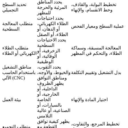
يحدد المناطق
تخطيط البوابة، والقاذف،
تحديد السطح
المرئية والحرجة
وخط الانقسام، والإنهاء
التجميلي
للمظهر
يحدد احتياجات
الطلاء الكهربائي،
متطلب المعالجة
عملية السطح ومعيار الفحص
أو الدهان، أو
السطحية
الطلاء، أو الصقل
يحدد الاحتياجات
السطحية
المعالجة المسبقة، وسماكة
متطلب الطلاء
الزخرفية، أو
الطلاء، والتحكم في المظهر
الكهربائي أو الطلاء
الوقائية، أو
الوظيفية
يحدد الثقوب،
مناطق التشغيل
بدل التشغيل وتقييم التكلفة
والخيوط، والأوجه،
باستخدام الحاسب
ومناطق التوافق
الآلي (CNC)
يظهر الظروف
الداخلية، أو
الخارجية، أو
اختيار المادة والإنهاء
الخاصة
بيئة العمل
بالسيارات، أو
الصناعية، أو عالية
التلامس
يظهر كيفية توافق
تخطيط المرجع، والتفاوت،
القطعة مع
متطلب التجميع