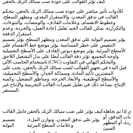
كيف تؤثر القوالب على جودة صب سبائك الزنك بالحقن
للأدوات تأثير مباشر على جودة صب سبائك الزنك بالحقن. يتحكم
القالب في تدفق المعدن، والاستقرار البعدي، ومظهر السطح،
وخطوط الانقسام، وعلامات القاذف، والومضات، والنتوءات،
والتكرارية. يمكن للقالب الجيد تقليل إعادة العمل، والخردة، وعدم
استقرار الدفعة.
يؤثر تصميم البوابة على تدفق المعدن ومظهر السطح. يؤثر تصميم
التنفيس على خطر المسامية. يؤثر موضع خط الانقسام على
الأسطح المرئية. يؤثر موضع دبوس القاذف على الأسطح التجميلية
وأوجه التجميع. تؤثر دقة القالب أيضًا على بدل التشغيل اللاحق
باستخدام الحاسب الآلي (CNC) والتحكم النهائي في التفاوت.
قبل البدء في
تجهيز القوالب لصب سبائك الزنك بالحقن
، يجب على
المشترين تأكيد المادة، وسماكة الجدار، والأسطح التجميلية،
والأسطح الوظيفية، والأبعاد الحرجة، ومناطق التشغيل، وكمية
الإنتاج. يساعد ذلك في تقليل تغييرات القالب التجريبية والإنتاج غير
المستقر.
 إذا تم تجاهله
كيف يؤثر على صب سبائك الزنك بالحقن
عامل القالب
مات التدفق، أو
يؤثر على تدفق المعدن، وتوازن الملء،
تصميم
اردة، أو المظهر
وعلامات السطح المرئية
البوابة
السيئ