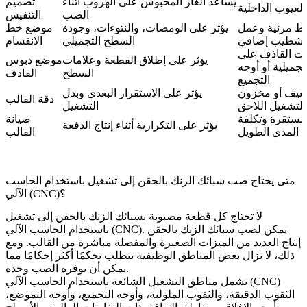
يساعد الغاز المحبوس على الهروب أثناء
تصميم
لعيوب الداخلية
الصب
التنفيس
 مرئية وعمل
يؤثر على الومضات، والنتوءات، وجودة
موضع خط
تشطيب إضافي
السطح التجميلي
الانقسام
ات القاذف على
يؤثر على إطلاق القطعة وعلامات
موضع دبوس
تجميلية أو أوجه
السطح
القاذف
التجميع
عيف أو مخزون
يؤثر على الاستقرار البعدي وبدل
دقة القالب
للتشغيل اللاحق
التشغيل
مستقرة وتكلفة
صيانة
يؤثر على التكرارية أثناء إنتاج الدفعة
 المدى الطويل
القالب
متى يحتاج صب سبائك الزنك بالحقن إلى تشغيل باستخدام الحاسب
الآلي (CNC)؟
لا تحتاج كل قطعة مصبوبة بسبائك الزنك بالحقن إلى تشغيل
باستخدام الحاسب الآلي (CNC). يمكن لصب سبائك الزنك بالحقن
إنتاج العديد من الميزات الصغيرة والمفصلة مباشرة من القالب. ومع
ذلك، لا تزال بعض المناطق الوظيفية تتطلب تحكمًا أكثر إحكامًا مما
يمكن أن يوفره الصب وحده.
تشمل مناطق التشغيل الشائعة باستخدام الحاسب الآلي (CNC)
الثقوب الدقيقة، والثقوب الملولبة، وأوجه التجميع، وأوجه التموضع،