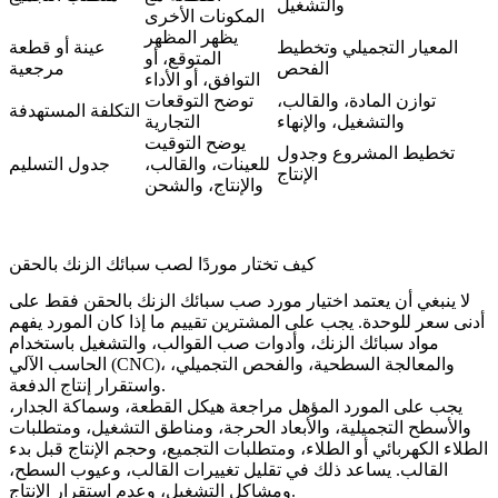
والتشغيل
المكونات الأخرى
يظهر المظهر
المعيار التجميلي وتخطيط
عينة أو قطعة
المتوقع، أو
الفحص
مرجعية
التوافق، أو الأداء
توازن المادة، والقالب،
توضح التوقعات
التكلفة المستهدفة
والتشغيل، والإنهاء
التجارية
يوضح التوقيت
تخطيط المشروع وجدول
للعينات، والقالب،
جدول التسليم
الإنتاج
والإنتاج، والشحن
كيف تختار موردًا لصب سبائك الزنك بالحقن
لا ينبغي أن يعتمد اختيار مورد صب سبائك الزنك بالحقن فقط على
أدنى سعر للوحدة. يجب على المشترين تقييم ما إذا كان المورد يفهم
مواد سبائك الزنك، وأدوات صب القوالب، والتشغيل باستخدام
الحاسب الآلي (CNC)، والمعالجة السطحية، والفحص التجميلي،
واستقرار إنتاج الدفعة.
يجب على المورد المؤهل مراجعة هيكل القطعة، وسماكة الجدار،
والأسطح التجميلية، والأبعاد الحرجة، ومناطق التشغيل، ومتطلبات
الطلاء الكهربائي أو الطلاء، ومتطلبات التجميع، وحجم الإنتاج قبل بدء
القالب. يساعد ذلك في تقليل تغييرات القالب، وعيوب السطح،
ومشاكل التشغيل، وعدم استقرار الإنتاج.