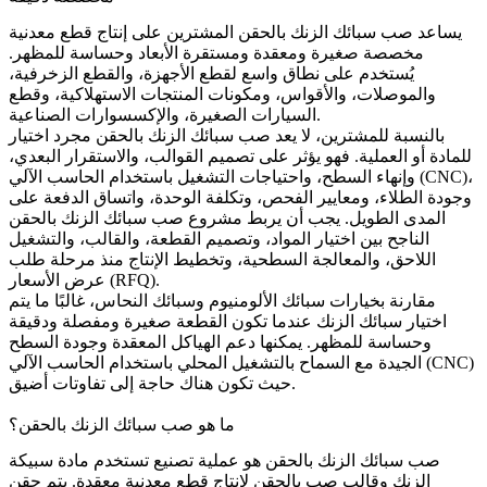
يساعد
صب سبائك الزنك بالحقن
المشترين على إنتاج قطع معدنية
مخصصة صغيرة ومعقدة ومستقرة الأبعاد وحساسة للمظهر.
يُستخدم على نطاق واسع لقطع الأجهزة، والقطع الزخرفية،
والموصلات، والأقواس، ومكونات المنتجات الاستهلاكية، وقطع
السيارات الصغيرة، والإكسسوارات الصناعية.
بالنسبة للمشترين، لا يعد صب سبائك الزنك بالحقن مجرد اختيار
للمادة أو العملية. فهو يؤثر على تصميم القوالب، والاستقرار البعدي،
وإنهاء السطح، واحتياجات التشغيل باستخدام الحاسب الآلي (CNC)،
وجودة الطلاء، ومعايير الفحص، وتكلفة الوحدة، واتساق الدفعة على
المدى الطويل. يجب أن يربط مشروع صب سبائك الزنك بالحقن
الناجح بين اختيار المواد، وتصميم القطعة، والقالب، والتشغيل
اللاحق، والمعالجة السطحية، وتخطيط الإنتاج منذ مرحلة طلب
عرض الأسعار (RFQ).
مقارنة بخيارات سبائك الألومنيوم وسبائك النحاس، غالبًا ما يتم
اختيار سبائك الزنك عندما تكون القطعة صغيرة ومفصلة ودقيقة
وحساسة للمظهر. يمكنها دعم الهياكل المعقدة وجودة السطح
الجيدة مع السماح بالتشغيل المحلي باستخدام الحاسب الآلي (CNC)
حيث تكون هناك حاجة إلى تفاوتات أضيق.
ما هو صب سبائك الزنك بالحقن؟
صب سبائك الزنك بالحقن هو عملية تصنيع تستخدم مادة سبيكة
الزنك وقالب صب بالحقن لإنتاج قطع معدنية معقدة. يتم حقن