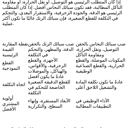
إذا كان المتطلب الرئيسي هو التوصيل، أو نقل الحرارة، أو مقاومة
التآكل المطالبة، فقد تكون سبائك النحاس أفضل. إذا كان المتطلب
الرئيسي هو الدقة، والجودة الزخرفية، والاستقرار البعدي، والتحكم
في التكلفة للقطع الصغيرة، فإن سبائك الزنك غالبًا ما تكون أكثر
عملية.
صب سبائك النحاس بالحقن
صب سبائك الزنك بالحقن
نقطة المقارنة
التوصيل، ونقل الحرارة،
الدقة، والمظهر، والتحكم
القيمة
ومقاومة التآكل
في التكلفة
الرئيسية
المكونات الموصلة، والقطع
الأجهزة، والقطع
القطع
الحرارية، والقطع الصناعية
الزخرفية، والأقواس،
النموذجية
الوظيفية
والهياكل، والموصلات
عادةً ما يكون أفضل
عادةً ما تكون تكلفة المادة
للقطع الدقيقة الصغيرة
اتجاه التكلفة
والتشغيل اللاحق أعلى
الخاضعة للتحكم في
التكلفة
أولوية
الأداء الوظيفي في
الأبعاد المستقرة، وإنهاء
المشتري
التطبيقات المطالبة
السطح، والتكرارية
الأفضل