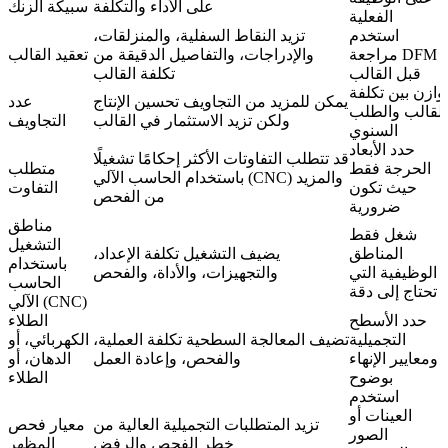
على الأداء والتكلفة
سبيكة الزنك
الفعلية
استخدم
تزيد النقاط السفلية، والمنزلقات،
مراجعة DFM
والإدراجات، والتفاصيل الدقيقة من
تعقيد القالب
قبل القالب
تكلفة القالب
وازن بين تكلفة
يمكن للمزيد من التجاويف تحسين الإنتاج
عدد
القالب والطلب
ولكن تزيد الاستثمار في القالب
التجاويف
السنوي
حدد الأبعاد
قد تتطلب التفاوتات الأكثر إحكامًا تشغيلًا
الحرجة فقط
متطلب
باستخدام الحاسب الآلي (CNC) والمزيد
حيث تكون
التفاوت
من الفحص
ضرورية
مناطق
شغل فقط
التشغيل
المناطق
يضيف التشغيل تكلفة الإعداد،
باستخدام
الوظيفية التي
والتجهيزات، والأداة، والفحص
الحاسب
تحتاج إلى دقة
الآلي (CNC)
حدد الأسطح
الطلاء
التجميلية
تضيف المعالجة السطحية تكلفة العملية،
الكهربائي، أو
ومعايير الإنهاء
والفحص، وإعادة العمل
الدهان، أو
بوضوح
الطلاء
استخدم
العينات أو
تزيد المتطلبات التجميلية العالية من
معيار فحص
الصور
خطر الفحص والرفض
المظهر