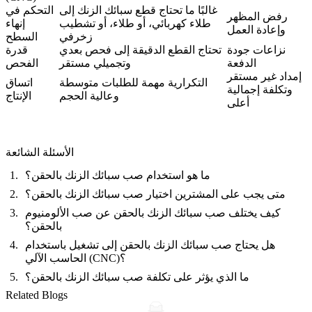
غالبًا ما تحتاج قطع سبائك الزنك إلى
التحكم في
رفض المظهر
طلاء كهربائي، أو طلاء، أو تشطيب
إنهاء
وإعادة العمل
زخرفي
السطح
نزاعات جودة
تحتاج القطع الدقيقة إلى فحص بعدي
قدرة
الدفعة
وتجميلي مستقر
الفحص
إمداد غير مستقر
التكرارية مهمة للطلبات متوسطة
اتساق
وتكلفة إجمالية
وعالية الحجم
الإنتاج
أعلى
الأسئلة الشائعة
ما هو استخدام صب سبائك الزنك بالحقن؟
متى يجب على المشترين اختيار صب سبائك الزنك بالحقن؟
كيف يختلف صب سبائك الزنك بالحقن عن صب الألومنيوم
بالحقن؟
هل يحتاج صب سبائك الزنك بالحقن إلى تشغيل باستخدام
الحاسب الآلي (CNC)؟
ما الذي يؤثر على تكلفة صب سبائك الزنك بالحقن؟
Related Blogs