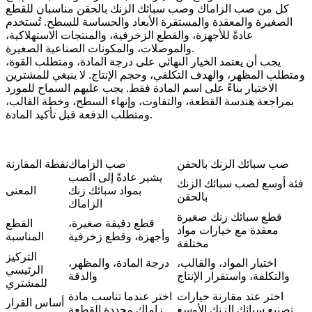
كل من صب الزاماك وصب سبائك الزنك بالحقن مناسبان للقطع
الصغيرة والمعقدة والمستقرة الأبعاد والحساسة للسطح. تُستخدم
عادةً للأجهزة، والقطع الزخرفية، والمنتجات الاستهلاكية،
والموصلات، والمكونات الصناعية الصغيرة.
يجب أن يعتمد الخيار النهائي على درجة المادة، ومتطلب القوة،
ومتطلب المظهر، والهدف التكلفي، وحجم الإنتاج. لا ينبغي للمشترين
الاختيار بناءً على اسم المادة فقط. يجب عليهم السماح للمورد
بمراجعة هندسة القطعة، والتفاوت، وإنهاء السطح، وخطة القالب،
ومتطلب الدفعة قبل تأكيد المادة.
صب سبائك الزنك بالحقن
صب الزاماك
نقطة المقارنة
يشير عادةً إلى الصب
فئة أوسع لصب سبائك الزنك
بمواد سبائك زنك
المعنى
بالحقن
الزاماك
قطع سبائك زنك صغيرة
قطع دقيقة صغيرة،
القطع
معقدة مع خيارات مواد
وأجهزة، وقطع زخرفية
المناسبة
مختلفة
التركيز
اختيار المواد، والقالب،
درجة المادة، والمظهر،
الرئيسي
والتكلفة، واستقرار الإنتاج
والدقة
للمشتري
اختر عند مقارنة خيارات
اختر عندما تناسب مادة
أساس القرار
تصنيع سبائك الزنك الأوسع
زاماك محددة القطعة