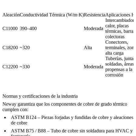
Aleación
Conductividad Térmica (W/m·K)
Resistencia
Aplicaciones 
Intercambiadore
calor, placas
C11000
390–400
Moderada
térmicas, barras
colectoras
Conectores,
C18200
~320
Alta
terminales, zon
alta carga
Tuberías, juntas
soldadas, áreas
C12200
~330
Moderada
propensas a la
corrosión
Normas y certificaciones de la industria
Neway garantiza que los componentes de cobre de grado térmico
cumplen con:
ASTM B124
– Piezas forjadas y fundidas de cobre y aleaciones
de cobre
ASTM B75 / B88
– Tubo de cobre sin soldadura para HVAC y