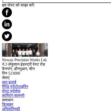
इस पोस्ट को साझा करें:
Neway Precision Works Ltd.
नं.3 लेफुशान इंडस्ट्री वेस्ट रोड
फेंगगांग, डोंगगुआन, चीन
पिन 523000
सेवाएं
धातु ढलाई
रैपिड प्रोटोटाइपिंग
पोस्ट प्रोसेस
कास्टिंग सामग्री
समाधान
डिज़ाइन
अभियांत्रिकी