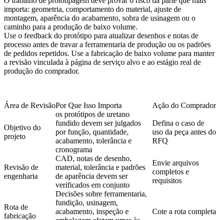
O trabalho de prototipagem deve provar o risco da parte que mais
importa: geometria, comportamento do material, ajuste de
montagem, aparência do acabamento, sobra de usinagem ou o
caminho para a produção de baixo volume.
Use o feedback do protótipo para atualizar desenhos e notas de
processo antes de travar a ferramentaria de produção ou os padrões
de pedidos repetidos. Use a
fabricação de baixo volume
para manter
a revisão vinculada à página de serviço alvo e ao estágio real de
produção do comprador.
Área de Revisão
Por Que Isso Importa
Ação do Comprador
os protótipos de uretano
fundido devem ser julgados
Defina o caso de
Objetivo do
por função, quantidade,
uso da peça antes do
projeto
acabamento, tolerância e
RFQ
cronograma
CAD, notas de desenho,
Envie arquivos
Revisão de
material, tolerância e padrões
completos e
engenharia
de aparência devem ser
requisitos
verificados em conjunto
Decisões sobre ferramentaria,
fundição, usinagem,
Rota de
acabamento, inspeção e
Cote a rota completa
fabricação