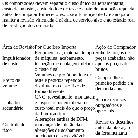
Os compradores devem separar o custo único da ferramentaria,
custo da amostra, custo do lote de teste e custo de produção repetida
antes de comparar fornecedores. Use a
Fundição de Uretano
para
manter a revisão vinculada à página de serviço alvo e ao estágio real
de produção do comprador.
Área de Revisão
Por Que Isso Importa
Ação do Comprador
Ferramentaria, material, tempo
Solicite preços de
Impulsionador
de máquina, acabamento,
peças acabadas, não
de custo
inspeção e embalagem afetam
apenas preços de
o custo final
brutos
Volumes de protótipo, lote de
Compartilhe o
Efeito de
teste e pedidos repetidos
primeiro pedido e a
volume
distribuem o custo fixo de
demanda anual
forma diferente
CNC, revestimento, montagem
Separe recursos
Trabalho
e inspeção podem alterar o
obrigatórios e
secundário
custo total mais do que o preço
opcionais
da fundição bruta
Alterações tardias de DFM,
Revise os desenhos
Controle de
mudanças de tolerância e
antes da liberação
risco
alterações de acabamento
da ferramentaria
adicionam custos evitáveis