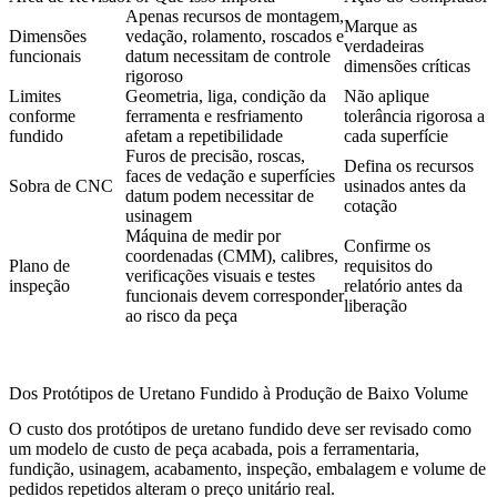
Apenas recursos de montagem,
Marque as
Dimensões
vedação, rolamento, roscados e
verdadeiras
funcionais
datum necessitam de controle
dimensões críticas
rigoroso
Limites
Geometria, liga, condição da
Não aplique
conforme
ferramenta e resfriamento
tolerância rigorosa a
fundido
afetam a repetibilidade
cada superfície
Furos de precisão, roscas,
Defina os recursos
faces de vedação e superfícies
Sobra de CNC
usinados antes da
datum podem necessitar de
cotação
usinagem
Máquina de medir por
Confirme os
coordenadas (CMM), calibres,
Plano de
requisitos do
verificações visuais e testes
inspeção
relatório antes da
funcionais devem corresponder
liberação
ao risco da peça
Dos Protótipos de Uretano Fundido à Produção de Baixo Volume
O custo dos protótipos de uretano fundido deve ser revisado como
um modelo de custo de peça acabada, pois a ferramentaria,
fundição, usinagem, acabamento, inspeção, embalagem e volume de
pedidos repetidos alteram o preço unitário real.