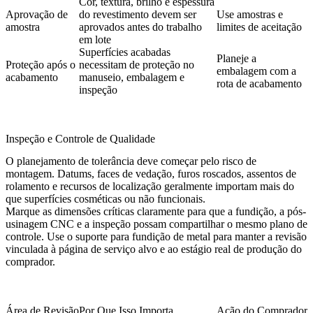
Cor, textura, brilho e espessura
Aprovação de
do revestimento devem ser
Use amostras e
amostra
aprovados antes do trabalho
limites de aceitação
em lote
Superfícies acabadas
Planeje a
Proteção após o
necessitam de proteção no
embalagem com a
acabamento
manuseio, embalagem e
rota de acabamento
inspeção
Inspeção e Controle de Qualidade
O planejamento de tolerância deve começar pelo risco de
montagem. Datums, faces de vedação, furos roscados, assentos de
rolamento e recursos de localização geralmente importam mais do
que superfícies cosméticas ou não funcionais.
Marque as dimensões críticas claramente para que a fundição, a pós-
usinagem CNC e a inspeção possam compartilhar o mesmo plano de
controle. Use o
suporte para fundição de metal
para manter a revisão
vinculada à página de serviço alvo e ao estágio real de produção do
comprador.
Área de Revisão
Por Que Isso Importa
Ação do Comprador