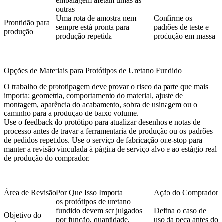
embalagem afetam umas às
outras
Uma rota de amostra nem
Confirme os
Prontidão para
sempre está pronta para
padrões de teste e
produção
produção repetida
produção em massa
Opções de Materiais para Protótipos de Uretano Fundido
O trabalho de prototipagem deve provar o risco da parte que mais
importa: geometria, comportamento do material, ajuste de
montagem, aparência do acabamento, sobra de usinagem ou o
caminho para a produção de baixo volume.
Use o feedback do protótipo para atualizar desenhos e notas de
processo antes de travar a ferramentaria de produção ou os padrões
de pedidos repetidos. Use o
serviço de fabricação one-stop
para
manter a revisão vinculada à página de serviço alvo e ao estágio real
de produção do comprador.
Área de Revisão
Por Que Isso Importa
Ação do Comprador
os protótipos de uretano
fundido devem ser julgados
Defina o caso de
Objetivo do
por função, quantidade,
uso da peça antes do