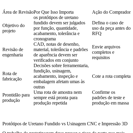
Área de Revisão
Por Que Isso Importa
Ação do Comprador
os protótipos de uretano
fundido devem ser julgados
Defina o caso de
Objetivo do
por função, quantidade,
uso da peça antes do
projeto
acabamento, tolerância e
RFQ
cronograma
CAD, notas de desenho,
Envie arquivos
Revisão de
material, tolerância e padrões
completos e
engenharia
de aparência devem ser
requisitos
verificados em conjunto
Decisões sobre ferramentaria,
fundição, usinagem,
Rota de
acabamento, inspeção e
Cote a rota completa
fabricação
embalagem afetam umas às
outras
Uma rota de amostra nem
Confirme os
Prontidão para
sempre está pronta para
padrões de teste e
produção
produção repetida
produção em massa
Protótipos de Uretano Fundido vs Usinagem CNC e Impressão 3D