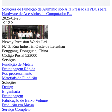
Soluções de Fundição de Alumínio sob Alta Pressão (HPDC) para
Hardware de Acessórios de Computador P...
2025-02-25
1
2
Neway Precision Works Ltd.
N.º 3, Rua Industrial Oeste de Lefushan
Fenggang, Dongguan, China
Código Postal 523000
Serviços
Fundição de Metais
Prototipagem Rápida
Pós-processamento
Materiais de Fundição
Soluções
Design
Engenharia
Prototipagem
Fabricação de Baixo Volume
Produção em Massa
Serviço Completo