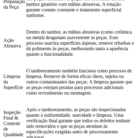
Preparação
tambor giratório com mídias abrasivas. A rotação
da Peça
garante contato constante e tratamento superficial
uniforme.
Dentro do tambor, as mídias abrasivas (como cerâmica
ou metal) desgastam suavemente as peças. Esse
Ação
processo suaviza superfícies ásperas, remove rebarbas e
Abrasiva
dá polimento às peças, melhorando tanto a aparência
quanto a funcionalidade.
O tamboreamento também funciona como processo de
Limpeza
limpeza. Remove de forma eficaz óleos, sujeira ou
da
outros contaminantes das peças. A limpeza garante que
Superfície
as peças estejam prontas para processos adicionais
como revestimento ou montagem.
Após o tamboreamento, as peças são inspecionadas
Inspeção
quanto à uniformidade, suavidade e limpeza. Uma
Final &
verificação final garante que todos os defeitos tenham
Controle
sido removidos e que as peças atendam às
de
especificações exigidas antes de processamento
Qualidade
adicional.