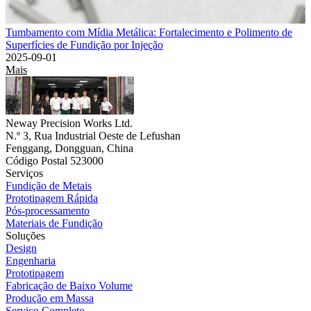
Tumbamento com Mídia Metálica: Fortalecimento e Polimento de
Superfícies de Fundição por Injeção
2025-09-01
Mais
Neway Precision Works Ltd.
N.º 3, Rua Industrial Oeste de Lefushan
Fenggang, Dongguan, China
Código Postal 523000
Serviços
Fundição de Metais
Prototipagem Rápida
Pós-processamento
Materiais de Fundição
Soluções
Design
Engenharia
Prototipagem
Fabricação de Baixo Volume
Produção em Massa
Serviço Completo