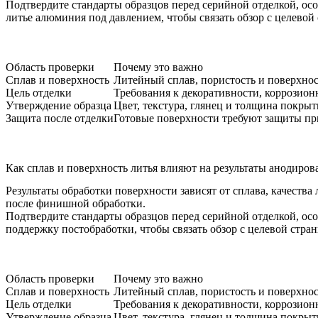
Подтвердите стандарты образцов перед серийной отделкой, ос
литье алюминия под давлением
, чтобы связать обзор с целево
Область проверки
Почему это важно
Сплав и поверхность
Литейный сплав, пористость и поверхно
Цель отделки
Требования к декоративности, коррозион
Утверждение образца
Цвет, текстура, глянец и толщина покры
Защита после отделки
Готовые поверхности требуют защиты пр
Как сплав и поверхность литья влияют на результаты анодиров
Результаты обработки поверхности зависят от сплава, качеств
после финишной обработки.
Подтвердите стандарты образцов перед серийной отделкой, ос
поддержку постобработки
, чтобы связать обзор с целевой стр
Область проверки
Почему это важно
Сплав и поверхность
Литейный сплав, пористость и поверхно
Цель отделки
Требования к декоративности, коррозион
Утверждение образца
Цвет, текстура, глянец и толщина покры