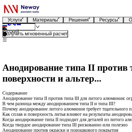
Услуги
Материалы
Решения
Ресурсы
О
Русский
Получить мгновенный расчет
Анодирование типа II против 
поверхности и альтер...
Содержание
Анодирование типа II против типа III для литого алюминия: о
В чем разница между анодированием типа II и типа III?
Почему анодирование литого алюминия требует тщательного 
Как сплав и поверхность литья влияют на результаты анодиров
Когда анодирование типа II подходит для деталей из литого а
Когда твердое анодирование типа III рискованно или полезно
Анодирование против окраски и порошкового покрытия