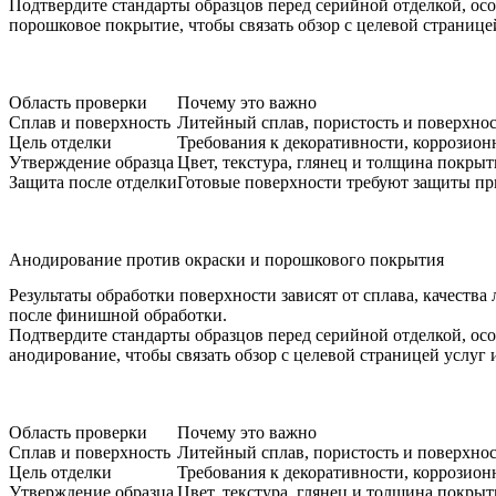
Подтвердите стандарты образцов перед серийной отделкой, ос
порошковое покрытие
, чтобы связать обзор с целевой страниц
Область проверки
Почему это важно
Сплав и поверхность
Литейный сплав, пористость и поверхно
Цель отделки
Требования к декоративности, коррозион
Утверждение образца
Цвет, текстура, глянец и толщина покры
Защита после отделки
Готовые поверхности требуют защиты пр
Анодирование против окраски и порошкового покрытия
Результаты обработки поверхности зависят от сплава, качеств
после финишной обработки.
Подтвердите стандарты образцов перед серийной отделкой, ос
анодирование
, чтобы связать обзор с целевой страницей услуг
Область проверки
Почему это важно
Сплав и поверхность
Литейный сплав, пористость и поверхно
Цель отделки
Требования к декоративности, коррозион
Утверждение образца
Цвет, текстура, глянец и толщина покры