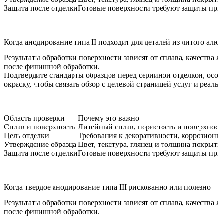
Защита после отделки
Готовые поверхности требуют защиты пр
Когда анодирование типа II подходит для деталей из литого а
Результаты обработки поверхности зависят от сплава, качеств
после финишной обработки.
Подтвердите стандарты образцов перед серийной отделкой, ос
окраску
, чтобы связать обзор с целевой страницей услуг и реа
Область проверки
Почему это важно
Сплав и поверхность
Литейный сплав, пористость и поверхно
Цель отделки
Требования к декоративности, коррозион
Утверждение образца
Цвет, текстура, глянец и толщина покры
Защита после отделки
Готовые поверхности требуют защиты пр
Когда твердое анодирование типа III рискованно или полезно
Результаты обработки поверхности зависят от сплава, качеств
после финишной обработки.