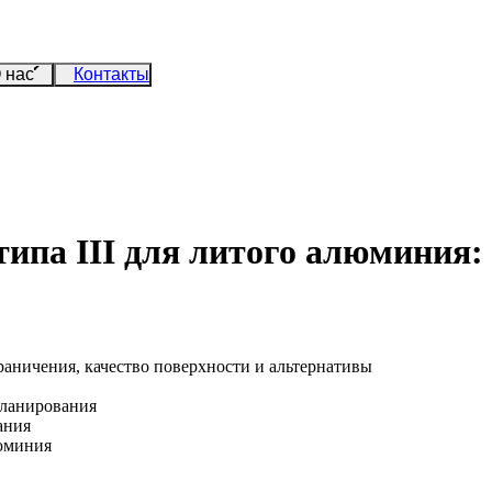
 нас
Контакты
типа III для литого алюминия:
граничения, качество поверхности и альтернативы
планирования
ания
люминия