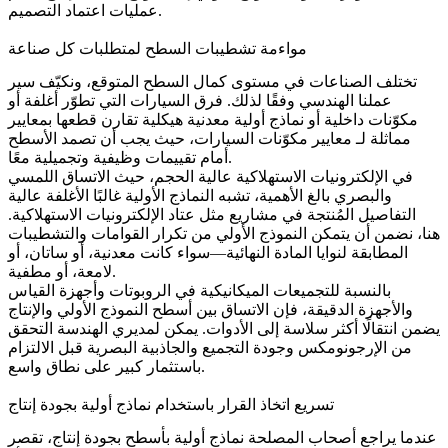
عمليات اعتماد التصميم.
مواءمة تشطيبات السطح لمتطلبات كل صناعة
تختلف الصناعات في مستوى كمال السطح المتوقع، ونكيّف سير
عملنا الهندسي وفقًا لذلك. فرق السيارات التي تطوّر أغلفة أو
مكوّنات داخلية أو نماذج أولية معدنية هيكلية تقارن قطعها بمعايير
مماثلة لـ
معايير مكوّنات السيارات
، حيث يجب أن تصمد الأسطح
أمام تقييمات وظيفية وتجميلية معًا.
في الإلكترونيات الاستهلاكية عالية الحجم، حيث الاتساق اللمسي
والبصري بالغ الأهمية، تشبه النماذج الأولية غالبًا الأغلفة عالية
التفاصيل المُنتجة في مشاريع مثل
عتاد الإلكترونيات الاستهلاكية
.
هنا، نضمن أن يتمكن النموذج الأولي من تكرار القوامات والتشطيبات
المطابقة لنوايا المادة النهائية—سواء كانت معدنية، أو ساتان، أو
لامعة، أو مطفية.
بالنسبة للتجميعات الميكانيكية في الروبوتات وأجهزة القياس
والأجهزة الدقيقة، فإن الاتساق بين أسطح النموذج الأولي والإنتاج
يضمن انتقالًا أكثر سلاسة إلى الأدوات. يمكن لمديري الهندسة التحقق
من الإرجونومكس وجودة التجميع والجاذبية البصرية قبل الالتزام
باستثمار كبير على نطاق واسع.
تسريع اتخاذ القرار باستخدام نماذج أولية بجودة إنتاج
عندما يراجع أصحاب المصلحة نماذج أولية بأسطح بجودة إنتاج، تقصر