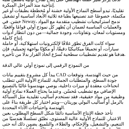
إنتاجية منذ المراحل المبكرة.
تقليديًا، تبدو أسطح النماذج الأولية خشنة أو مُخططة بطبقات أو غير
مكتملة، خصوصًا عند تصنيعها بطباعة ثلاثية الأبعاد أساسية أو تشغيل
خشن. في Neway، ندمج استراتيجيات تشطيب متقدمة مع المواد
والعمليات المناسبة لضمان أن يُظهر كل نموذج أولي قوامًا واقعيًا،
ومستويات لمعان، وتفاوتات، وجودة جمالية—من دون انتظار أدوات
إنتاج كاملة.
سواء كانت الفرق تطوّر غلافًا لإلكترونيات استهلاكية، أو حاملة
سيارات، أو تجميعًا ميكانيكيًا دقيقًا، أو مكوّنًا بواجهة تجميلية، فإن
هدفنا هو تقديم تشطيبات سطحية تُسرّع اتخاذ القرار بدلًا من تأخيره.
من النموذج الرقمي إلى نموذج أولي عالي الدقة
يبدأ كل مشروع بتقييم بيانات CAD من حيث الهندسة، وتوقعات
جودة السطح، والمتطلبات الجمالية. للنماذج الأولية التي تتطلب
انحناءات معقدة أو ميزات داخلية، يوصي مهندسونا غالبًا بالتصنيع
الإضافي مع تشطيب مُحسّن. وعندما يحتاج العملاء نماذج أولية
وظيفية من مواد حقيقية، فقد نستخدم أساليب تقليدية مثل
السباكة
بالرمل
أو أساليب البولي يوريثان—ويتم اختيار كل طريقة بناءً على
الهندسة واحتياجات الأداء المحددة.
تأخذ خطة الإنتاج الأساسية دائمًا شكل السطح المطلوب بعين
الاعتبار. للنماذج الأولية عالية المستوى، نطبّق تسلسلًا هندسيًا من
التنعيم، والتشغيل، والإحكام، والطلاء، والتلميع. يضمن ذلك أنه حتى