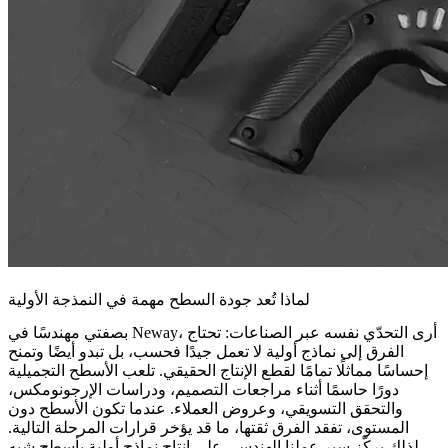
لماذا تُعد جودة السطح مهمة في النمذجة الأولية
بصفتي مهندسًا في Neway، أرى التحدّي نفسه عبر الصناعات: تحتاج
الفرق إلى نماذج أولية لا تعمل جيدًا فحسب، بل تبدو أيضًا وتمنح
إحساسًا مماثلًا تمامًا لقطع الإنتاج الحقيقي. تلعب الأسطح التجميلية
دورًا حاسمًا أثناء مراجعات التصميم، ودراسات الإرجونومكس،
والتحقق التسويقي، وعروض العملاء. عندما تكون الأسطح دون
المستوى، تفقد الفرق ثقتها، ما قد يؤخر قرارات المرحلة التالية.
لذلك يركّز سير عملنا الهندسي على إنتاج نماذج أولية بأسطح شبه