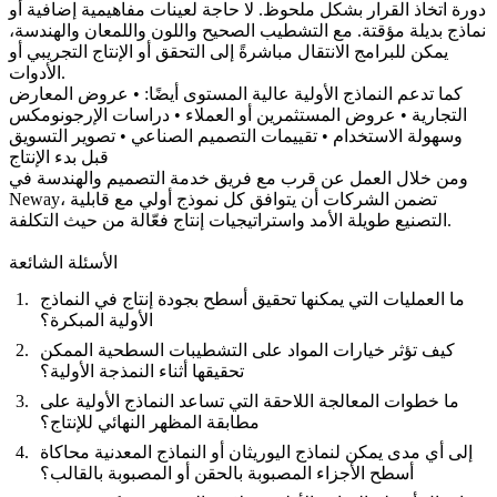
دورة اتخاذ القرار بشكل ملحوظ. لا حاجة لعينات مفاهيمية إضافية أو
نماذج بديلة مؤقتة. مع التشطيب الصحيح واللون واللمعان والهندسة،
يمكن للبرامج الانتقال مباشرةً إلى التحقق أو الإنتاج التجريبي أو
الأدوات.
كما تدعم النماذج الأولية عالية المستوى أيضًا: • عروض المعارض
التجارية • عروض المستثمرين أو العملاء • دراسات الإرجونومكس
وسهولة الاستخدام • تقييمات التصميم الصناعي • تصوير التسويق
قبل بدء الإنتاج
ومن خلال العمل عن قرب مع فريق
خدمة التصميم والهندسة
في
Neway، تضمن الشركات أن يتوافق كل نموذج أولي مع قابلية
التصنيع طويلة الأمد واستراتيجيات إنتاج فعّالة من حيث التكلفة.
الأسئلة الشائعة
ما العمليات التي يمكنها تحقيق أسطح بجودة إنتاج في النماذج
الأولية المبكرة؟
كيف تؤثر خيارات المواد على التشطيبات السطحية الممكن
تحقيقها أثناء النمذجة الأولية؟
ما خطوات المعالجة اللاحقة التي تساعد النماذج الأولية على
مطابقة المظهر النهائي للإنتاج؟
إلى أي مدى يمكن لنماذج اليوريثان أو النماذج المعدنية محاكاة
أسطح الأجزاء المصبوبة بالحقن أو المصبوبة بالقالب؟