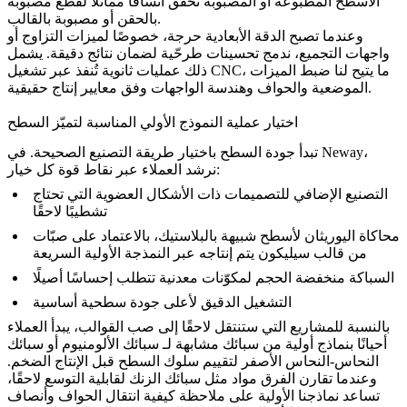
الأسطح المطبوعة أو المصبوبة تحقق اتساقًا مماثلًا لقطع مصبوبة
بالحقن أو مصبوبة بالقالب.
وعندما تصبح الدقة الأبعادية حرجة، خصوصًا لميزات التزاوج أو
واجهات التجميع، ندمج تحسينات طرحّية لضمان نتائج دقيقة. يشمل
، ما يتيح لنا ضبط الميزات
تشغيل CNC
ذلك عمليات ثانوية تُنفذ عبر
الموضعية والحواف وهندسة الواجهات وفق معايير إنتاج حقيقية.
اختيار عملية النموذج الأولي المناسبة لتميّز السطح
تبدأ جودة السطح باختيار طريقة التصنيع الصحيحة. في Neway،
نرشد العملاء عبر نقاط قوة كل خيار:
التصنيع الإضافي
للتصميمات ذات الأشكال العضوية التي تحتاج
تشطيبًا لاحقًا
محاكاة اليوريثان
لأسطح شبيهة بالبلاستيك، بالاعتماد على صبّات
من قالب سيليكون يتم إنتاجه عبر
النمذجة الأولية السريعة
السباكة منخفضة الحجم
لمكوّنات معدنية تتطلب إحساسًا أصيلًا
التشغيل الدقيق
لأعلى جودة سطحية أساسية
بالنسبة للمشاريع التي ستنتقل لاحقًا إلى صب القوالب، يبدأ العملاء
أحيانًا بنماذج أولية من سبائك مشابهة لـ
سبائك الألومنيوم
أو
سبائك
النحاس-النحاس الأصفر
لتقييم سلوك السطح قبل الإنتاج الضخم.
وعندما تقارن الفرق مواد مثل
سبائك الزنك
لقابلية التوسع لاحقًا،
تساعد نماذجنا الأولية على ملاحظة كيفية انتقال الحواف وأنصاف