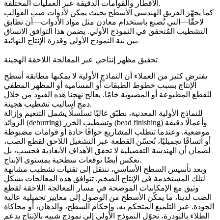
الأقطار والقوامات الدقيقة عبر العمليات المختلفة.
كما يجهّز الفريق الهندسي الأسطح بحيث يمكن لأدوات صب القوالب
لاحقًا—التي تُصنع باستخدام معادن مثل
مواد الأدوات
—أن تطابق
التشطيب المُتحقق في النموذج الأولي. يضمن هذا التوافق الاتساق
بين نية النموذج الأولي وقدرة الإنتاج النهائية.
تحقيق مظهر إنتاجي عبر المعالجة اللاحقة الهجينة
يفترض كثير من العملاء أن النماذج الأولية لا يمكنها مطابقة أسطح
الإنتاج بسبب خطوط الطبقات أو المسامية أو المظهر المطفي
للقطع المطبوعة أو المصبوبة خامًا. يعالج نهجنا هذه القيود من خلال
دمج أساليب تشطيب هجينة.
للنماذج الأولية المعدنية، نطبّق غالبًا تسلسلًا يشمل التنعيم وإزالة
الزوائد (deburring) وتشطيب الخرز (bead finishing) وأعمالًا دقيقة
موضعية. وعندما تتطلب المشاريع حوافًا حادة أو قوامات مضبوطة
أو اتساقًا تجميليًا، نُحسّن القطعة عبر
التشغيل اللاحق لقطع الصب
،
لضمان أن الهندسة التفصيلية لا تحقق الأهداف الأبعادية فحسب، بل
تعكس أيضًا توقعات سطحية بمستوى الإنتاج.
وبعد تأسيس السطح الأساسي، ننتقل إلى تقنيات تشطيب مشابهة
لتلك المستخدمة في الإنتاج الضخم. تتوافق هذه المعالجات بشكل
وثيق مع الإمكانيات الموضحة في مسار
المعالجة اللاحقة لقطع
الصب
لدينا، ما يمكّن الأسطح من الوصول إلى معايير تجميلية عالية
الجودة. عبر التلميع المتحكم به، وإحكام السطح، والدهان، أو محاكاة
الطلاء بالبودرة، نحوّل النموذج الأولي إلى نموذج شبيه بالإنتاج يدعم