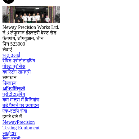
Neway Precision Works Ltd.
नं.3 लेफुशान इंडस्ट्री वेस्ट रोड
फेंगगांग, डोंगगुआन, चीन
पिन 523000
सेवाएं
धातु ढलाई
रैपिड प्रोटोटाइपिंग
पोस्ट प्रोसेस
कास्टिंग सामग्री
समाधान
डिज़ाइन
अभियांत्रिकी
प्रोटोटाइपिंग
कम मात्रा में विनिर्माण
बड़े पैमाने पर उत्पादन
एक-स्टॉप सेवा
हमारे बारे में
NewayPrecision
Testing Equipment
साझेदार
केस स्टडी