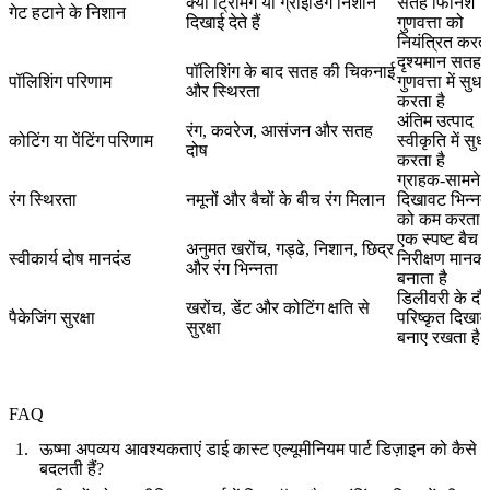
क्या ट्रिमिंग या ग्राइंडिंग निशान
सतह फिनिश
गेट हटाने के निशान
दिखाई देते हैं
गुणवत्ता को
नियंत्रित करता
दृश्यमान सतह
पॉलिशिंग के बाद सतह की चिकनाई
पॉलिशिंग परिणाम
गुणवत्ता में सुधा
और स्थिरता
करता है
अंतिम उत्पाद
रंग, कवरेज, आसंजन और सतह
कोटिंग या पेंटिंग परिणाम
स्वीकृति में सुध
दोष
करता है
ग्राहक-सामने
रंग स्थिरता
नमूनों और बैचों के बीच रंग मिलान
दिखावट भिन्नत
को कम करता ह
एक स्पष्ट बैच
अनुमत खरोंच, गड्ढे, निशान, छिद्र
स्वीकार्य दोष मानदंड
निरीक्षण मानक
और रंग भिन्नता
बनाता है
डिलीवरी के दौ
खरोंच, डेंट और कोटिंग क्षति से
पैकेजिंग सुरक्षा
परिष्कृत दिखा
सुरक्षा
बनाए रखता है
FAQ
ऊष्मा अपव्यय आवश्यकताएं डाई कास्ट एल्यूमीनियम पार्ट डिज़ाइन को कैसे
बदलती हैं?