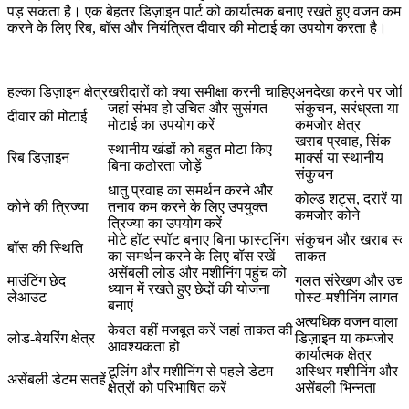
पड़ सकता है। एक बेहतर डिज़ाइन पार्ट को कार्यात्मक बनाए रखते हुए वजन कम
करने के लिए रिब, बॉस और नियंत्रित दीवार की मोटाई का उपयोग करता है।
हल्का डिज़ाइन क्षेत्र
खरीदारों को क्या समीक्षा करनी चाहिए
अनदेखा करने पर जोख
जहां संभव हो उचित और सुसंगत
संकुचन, सरंध्रता या
दीवार की मोटाई
मोटाई का उपयोग करें
कमजोर क्षेत्र
खराब प्रवाह, सिंक
स्थानीय खंडों को बहुत मोटा किए
रिब डिज़ाइन
मार्क्स या स्थानीय
बिना कठोरता जोड़ें
संकुचन
धातु प्रवाह का समर्थन करने और
कोल्ड शट्स, दरारें या
कोने की त्रिज्या
तनाव कम करने के लिए उपयुक्त
कमजोर कोने
त्रिज्या का उपयोग करें
मोटे हॉट स्पॉट बनाए बिना फास्टनिंग
संकुचन और खराब स्क्
बॉस की स्थिति
का समर्थन करने के लिए बॉस रखें
ताकत
असेंबली लोड और मशीनिंग पहुंच को
माउंटिंग छेद
गलत संरेखण और उच्
ध्यान में रखते हुए छेदों की योजना
लेआउट
पोस्ट-मशीनिंग लागत
बनाएं
अत्यधिक वजन वाला
केवल वहीं मजबूत करें जहां ताकत की
लोड-बेयरिंग क्षेत्र
डिज़ाइन या कमजोर
आवश्यकता हो
कार्यात्मक क्षेत्र
टूलिंग और मशीनिंग से पहले डेटम
अस्थिर मशीनिंग और
असेंबली डेटम सतहें
क्षेत्रों को परिभाषित करें
असेंबली भिन्नता