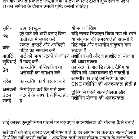
खरीदारों को
डाई कास्ट एल्यूमीनियम पार्ट्स के लिए टूलिंग
शुरू होने से पहले
DFM समीक्षा के दौरान उनकी पुष्टि करनी चाहिए।
सुविधा
उत्पादन मूल्य
योजना जोखिम
पूरे पार्ट को भारी बनाए बिना
यदि खराब डिज़ाइन किया गया तो भरने
रिब
कठोरता में सुधार करें
या संकुचन की समस्याएं हो सकती हैं
स्क्रू, इन्सर्ट और असेंबली
मोटे खंड और स्थानीय संकुचन बना
बॉस
पॉइंट का समर्थन करें
सकता है
माउंटिंग
पार्ट को अन्य घटकों से जोड़ने
मशीनिंग भत्ते और सहनशीलता योजना
सुविधाएं
में मदद करें
की आवश्यकता
फास्टनिंग, पोजिशनिंग या
कास्टिंग के बाद ड्रिलिंग, टैपिंग या
छेद
असेंबली का समर्थन करें
बोरिंग की आवश्यकता हो सकती है
आमतौर पर डाई कास्टिंग के बाद
थ्रेड
फास्टनिंग कार्य प्रदान करें
CNC मशीनिंग की आवश्यकता होती है
असेंबली
नियंत्रित करें कि पार्ट अन्य
टूलिंग से पहले सहनशीलता और
डेटम
घटकों के साथ कैसे फिट होता
मशीनिंग योजना की आवश्यकता
सतहें
है
डाई कास्ट एल्यूमीनियम पार्ट्स पर महत्वपूर्ण सहनशीलता की योजना कैसे बनाएं
खरीदारों को डाई कास्ट एल्यूमीनियम पार्ट के हर आयाम पर कसकर सहनशीलता
निर्धारित नहीं करनी चाहिए। अत्यधिक कड़ी सहनशीलता उत्पाद के वास्तविक