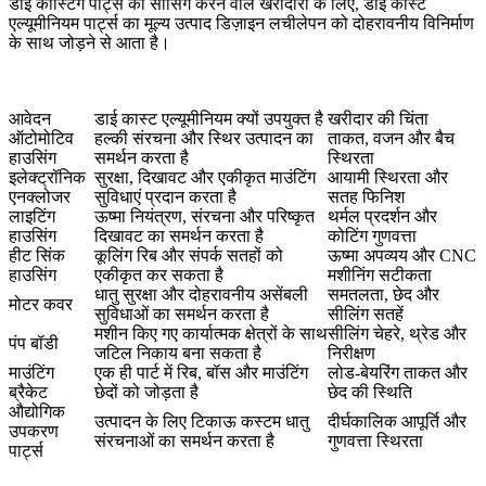
डाई कास्टिंग पार्ट्स
की सोर्सिंग करने वाले खरीदारों के लिए, डाई कास्ट
एल्यूमीनियम पार्ट्स का मूल्य उत्पाद डिज़ाइन लचीलेपन को दोहरावनीय विनिर्माण
के साथ जोड़ने से आता है।
आवेदन
डाई कास्ट एल्यूमीनियम क्यों उपयुक्त है
खरीदार की चिंता
ऑटोमोटिव
हल्की संरचना और स्थिर उत्पादन का
ताकत, वजन और बैच
हाउसिंग
समर्थन करता है
स्थिरता
इलेक्ट्रॉनिक
सुरक्षा, दिखावट और एकीकृत माउंटिंग
आयामी स्थिरता और
एनक्लोजर
सुविधाएं प्रदान करता है
सतह फिनिश
लाइटिंग
ऊष्मा नियंत्रण, संरचना और परिष्कृत
थर्मल प्रदर्शन और
हाउसिंग
दिखावट का समर्थन करता है
कोटिंग गुणवत्ता
हीट सिंक
कूलिंग रिब और संपर्क सतहों को
ऊष्मा अपव्यय और CNC
हाउसिंग
एकीकृत कर सकता है
मशीनिंग सटीकता
धातु सुरक्षा और दोहरावनीय असेंबली
समतलता, छेद और
मोटर कवर
सुविधाओं का समर्थन करता है
सीलिंग सतहें
मशीन किए गए कार्यात्मक क्षेत्रों के साथ
सीलिंग चेहरे, थ्रेड और
पंप बॉडी
जटिल निकाय बना सकता है
निरीक्षण
माउंटिंग
एक ही पार्ट में रिब, बॉस और माउंटिंग
लोड-बेयरिंग ताकत और
ब्रैकेट
छेदों को जोड़ता है
छेद की स्थिति
औद्योगिक
उत्पादन के लिए टिकाऊ कस्टम धातु
दीर्घकालिक आपूर्ति और
उपकरण
संरचनाओं का समर्थन करता है
गुणवत्ता स्थिरता
पार्ट्स