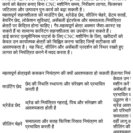
कार्य को बेहतर बनाए बिना CNC मशीनिंग समय, निरीक्षण लागत, फिक्स्चर
जटिलता और उत्पादन पुनःकार्य को बढ़ा सकती है।
महत्वपूर्ण सहनशीलता को माउंटिंग छेद, थ्रेडेड छेद, सीलिंग चेहरे, डेटम सतहें,
बेयरिंग छेद, लोकेशन सुविधाएं, असेंबली इंटरफेस और समतलता-नियंत्रित
क्षेत्रों पर केंद्रित होना चाहिए। गैर-महत्वपूर्ण क्षेत्र अक्सर जैसा-कास्ट रह
सकते हैं या सामान्य कास्टिंग सहनशीलता का उपयोग कर सकते हैं।
डाई कास्ट एल्यूमीनियम पार्ट्स के लिए CNC मशीनिंग
के लिए, खरीदारों को
केवल उन कार्यात्मक क्षेत्रों को चिह्नित करना चाहिए जिन्हें सटीकता की
आवश्यकता है। यह फिट, सीलिंग और असेंबली प्रदर्शन को स्थिर रखते हुए
लागत को नियंत्रित करने में मदद करता है।
महत्वपूर्ण क्षेत्र
इसे कसकर नियंत्रण की क्यों आवश्यकता हो सकती है
लागत नियंत्
केवल उन छे
छेद की स्थिति स्थापना और संरेखण को प्रभावित
मशीन करें ज
माउंटिंग छेद
करती है
असेंबली को
प्रभावित करत
उद्धरण से प
थ्रेड को नियंत्रित गहराई, पिच और संरेखण की
थ्रेडेड छेद
थ्रेड आवश
आवश्यकता होती है
को परिभाषित
समतलता क
समतलता और सतह फिनिश रिसाव नियंत्रण को
वहीं लागू करे
सीलिंग चेहरे
प्रभावित करती है
सीलिंग की
आवश्यकता 