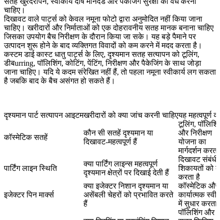
सतह खुरदरापन, स्वीकार्य दोष मानदंड और पैकेजिंग सुरक्षा को वैध करना
चाहिए।
दिखावट वाले पार्ट्स को केवल नमूना फोटो द्वारा अनुमोदित नहीं किया जाना
चाहिए। खरीदारों और निर्माताओं को एक दोहरावनीय सतह मानक बनाना चाहिए
जिसका उपयोग बैच निरीक्षण के दौरान किया जा सके। यह बड़े पैमाने पर
उत्पादन शुरू होने के बाद व्यक्तिगत विवादों को कम करने में मदद करता है।
कस्टम डाई कास्ट धातु पार्ट्स
के लिए, दृश्यमान सतह सत्यापन को टूलिंग,
डीबurring, पॉलिशिंग, कोटिंग, पेंटिंग, निरीक्षण और पैकेजिंग के साथ जोड़ा
जाना चाहिए। यदि ये कदम संरेखित नहीं हैं, तो पहला नमूना स्वीकार्य लग सकता
है जबकि बाद के बैच असंगत हो सकते हैं।
दृश्यमान पार्ट सत्यापन आइटम
खरीदारों को क्या जांच करनी चाहिए
यह महत्वपूर्ण क्य
टूलिंग, पॉलिशिं
कौन सी सतहें दृश्यमान या
और निरीक्षण
कॉस्मेटिक सतहें
दिखावट-महत्वपूर्ण हैं
योजना का
मार्गदर्शन करता 
दिखावट संबंधी
क्या पार्टिंग लाइन्स महत्वपूर्ण
पार्टिंग लाइन स्थिति
शिकायतों को 
दृश्यमान क्षेत्रों पर दिखाई देती हैं
करता है
क्या इजेक्टर निशान दृश्यमान या
कॉस्मेटिक और
इजेक्टर पिन मार्क्स
असेंबली चेहरों को प्रभावित करते
कार्यात्मक स्वी
हैं
में सुधार करता 
पॉलिशिंग और