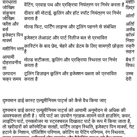
सरंध्रता
मशीनिं
वेंटिंग, प्रवाह पथ और प्रक्रिया नियंत्रण पर निर्भर करता है
जोखिम
छिद्र
संकुचन
दीवार की मोटाई, कूलिंग और हॉट स्पॉट नियंत्रण पर निर्भर
आंतरि
जोखिम
करता है
फ्लैश और
अतिरि
मोल्ड फिट, पार्टिंग लाइन्स और टूलिंग पहनने से संबंधित
बर्स
असेंबल
इजेक्टर पिन
कॉस्मे
इजेक्टर लेआउट और पार्ट रिलीज बल से प्रभावित
मार्क्स
निशान
कास्टिंग के बाद छेद, चेहरे और डेटम के लिए सामग्री छोड़ता
स्क्रै
मशीनिंग भत्ता
है
सहनश
आयामी
मोल्ड सटीकता, कूलिंग और प्रक्रिया स्थिरता पर निर्भर
बैच भि
दोहरावनीय
करता है
विफल
ता
उत्पादन
टूलिंग डिज़ाइन कूलिंग और इजेक्शन दक्षता को प्रभावित
उच्च 
चक्र समय
करता है
देरी
दृश्यमान डाई कास्ट एल्यूमीनियम पार्ट्स को कैसे वैध किया जाए
दृश्यमान डाई कास्ट एल्यूमीनियम पार्ट्स को आयामी अनुमोदन से अधिक की
आवश्यकता होती है। यदि पार्ट का उपयोग ग्राहक-सामने वाले हाउसिंग, कवर,
लाइटिंग पार्ट, एनक्लोजर या स्ट्रक्चरल दिखावट पार्ट के रूप में किया जाता है,
तो खरीदारों को कॉस्मेटिक सतहों, पार्टिंग लाइन स्थिति, इजेक्टर पिन मार्क्स, गेट
हटाने के निशान, पॉलिशिंग परिणाम, कोटिंग या पेंटिंग परिणाम, रंग स्थिरता,