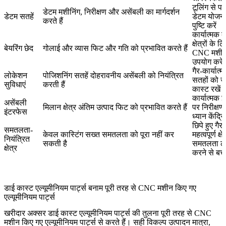
टूलिंग से पह
डेटम मशीनिंग, निरीक्षण और असेंबली का मार्गदर्शन
डेटम सतहें
डेटम योजन
करते हैं
पुष्टि करें
कार्यात्मक 
क्षेत्रों के ल
बेयरिंग छेद
गोलाई और व्यास फिट और गति को प्रभावित करते हैं
CNC मशीनि
उपयोग करें
गैर-कार्यात्
लोकेशन
पोजिशनिंग सतहें दोहरावनीय असेंबली को नियंत्रित
सतहों को ज
सुविधाएं
करती हैं
कास्ट रखें
कार्यात्मक 
असेंबली
मिलान क्षेत्र अंतिम उत्पाद फिट को प्रभावित करते हैं
पर निरीक्षण
इंटरफेस
ध्यान केंद्रि
छिपे हुए गैर-
समतलता-
केवल कास्टिंग सख्त समतलता को पूरा नहीं कर
महत्वपूर्ण क्षे
नियंत्रित
सकती है
समतलता ला
क्षेत्र
करने से बचें
डाई कास्ट एल्यूमीनियम पार्ट्स बनाम पूरी तरह से CNC मशीन किए गए
एल्यूमीनियम पार्ट्स
खरीदार अक्सर डाई कास्ट एल्यूमीनियम पार्ट्स की तुलना पूरी तरह से CNC
मशीन किए गए एल्यूमीनियम पार्ट्स से करते हैं। सही विकल्प उत्पादन मात्रा,