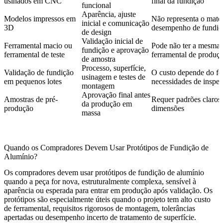
usinados em CNC
final da fundição
funcional
Aparência, ajuste
Modelos impressos em
Não representa o mater
inicial e comunicação
3D
desempenho de fundiç
de design
Validação inicial de
Ferramental macio ou
Pode não ter a mesma v
fundição e aprovação
ferramental de teste
ferramental de produç
de amostra
Processo, superfície,
Validação de fundição
O custo depende do fe
usinagem e testes de
em pequenos lotes
necessidades de inspe
montagem
Aprovação final antes
Amostras de pré-
Requer padrões claros p
da produção em
produção
dimensões
massa
Quando os Compradores Devem Usar Protótipos de Fundição de
Alumínio?
Os compradores devem usar protótipos de fundição de alumínio
quando a peça for nova, estruturalmente complexa, sensível à
aparência ou esperada para entrar em produção após validação. Os
protótipos são especialmente úteis quando o projeto tem alto custo
de ferramental, requisitos rigorosos de montagem, tolerâncias
apertadas ou desempenho incerto de tratamento de superfície.