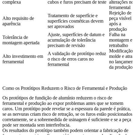
complexa
cubos e furos precisam de teste
alterações no
ferramental
Rejeição de
Tratamento de superfície e
Alto requisito de
peça visível
superfícies cosméticas devem
aparência
após a
ser aprovados
produção
Ajuste, superfícies de datum e
Falha na
Tolerância de
acumulação de tolerância
montagem e
montagem apertada
precisam de revisão
retrabalho
Modificação 
A validação de protótipo reduz
Alto investimento em
molde e atras
o risco de erros caros no
ferramental
no lançament
ferramental
da produção
Como os Protótipos Reduzem o Risco de Ferramental e Produção
Os protótipos de fundição de alumínio reduzem o risco de
ferramental e produção ao expor problemas antes que se tornem
caros. Um protótipo pode revelar se a espessura da parede é prática,
se as nervuras criam risco de retração, se os furos estão posicionados
corretamente, se a sobremedida de usinagem é suficiente e se a peça
pode ser montada sem interferência.
Os resultados do protótipo também podem orientar a
fabricação de