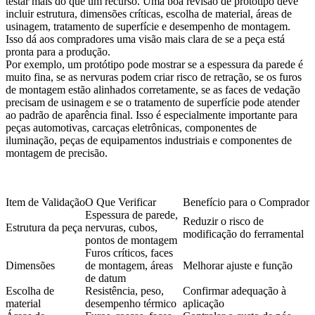
testar mais do que um recurso. Uma boa revisão de protótipo deve
incluir estrutura, dimensões críticas, escolha de material, áreas de
usinagem, tratamento de superfície e desempenho de montagem.
Isso dá aos compradores uma visão mais clara de se a peça está
pronta para a produção.
Por exemplo, um protótipo pode mostrar se a espessura da parede é
muito fina, se as nervuras podem criar risco de retração, se os furos
de montagem estão alinhados corretamente, se as faces de vedação
precisam de usinagem e se o tratamento de superfície pode atender
ao padrão de aparência final. Isso é especialmente importante para
peças automotivas, carcaças eletrônicas, componentes de
iluminação, peças de equipamentos industriais e componentes de
montagem de precisão.
Item de Validação
O Que Verificar
Benefício para o Comprador
Espessura de parede,
Reduzir o risco de
Estrutura da peça
nervuras, cubos,
modificação do ferramental
pontos de montagem
Furos críticos, faces
Dimensões
de montagem, áreas
Melhorar ajuste e função
de datum
Escolha de
Resistência, peso,
Confirmar adequação à
material
desempenho térmico
aplicação