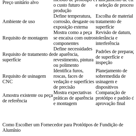
Preço unitário alvo
o custo futuro de
e seleção de process
produção
Define temperatura,
Escolha de material 
Ambiente de uso
corrosão, desgaste ou
tratamento de
exposição externa
superfície
Mostra como a peça
Revisão de datum,
Requisito de montagem
se encaixa com outros
tolerância e
componentes
interferência
Define necessidades
Padrões de preparaç
Requisito de tratamento de
de aparência,
de superfície e
superfície
revestimento, pintura
inspeção
ou polimento
Identifica furos,
Planejamento de
Requisito de usinagem
roscas, faces de
sobremedida de
CNC
vedação e superfícies
usinagem e
de precisão
dispositivos
Mostra expectativas
Comparação de
Amostra existente ou peça
práticas de aparência
protótipo e padrão d
de referência
e montagem
aprovação final
Como Escolher um Fornecedor para Protótipos de Fundição de
Alumínio