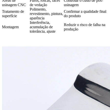
Áreas de
Furos, roscas, faces
Controlar o custo de pós-
usinagem CNC
de vedação
usinagem
Polimento,
Tratamento de
Confirmar a qualidade final
revestimento, pintura,
superfície
do produto
aparência
Interferência,
Reduzir o risco de falha na
Montagem
acumulação de
produção
tolerância, ajuste