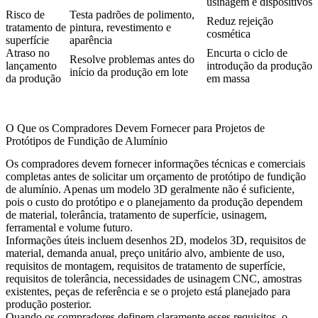
usinagem e dispositivos
Risco de
Testa padrões de polimento,
Reduz rejeição
tratamento de
pintura, revestimento e
cosmética
superfície
aparência
Atraso no
Encurta o ciclo de
Resolve problemas antes do
lançamento
introdução da produção
início da produção em lote
da produção
em massa
O Que os Compradores Devem Fornecer para Projetos de
Protótipos de Fundição de Alumínio
Os compradores devem fornecer informações técnicas e comerciais
completas antes de solicitar um orçamento de protótipo de fundição
de alumínio. Apenas um modelo 3D geralmente não é suficiente,
pois o custo do protótipo e o planejamento da produção dependem
de material, tolerância, tratamento de superfície, usinagem,
ferramental e volume futuro.
Informações úteis incluem desenhos 2D, modelos 3D, requisitos de
material, demanda anual, preço unitário alvo, ambiente de uso,
requisitos de montagem, requisitos de tratamento de superfície,
requisitos de tolerância, necessidades de usinagem CNC, amostras
existentes, peças de referência e se o projeto está planejado para
produção posterior.
Quando os compradores definem claramente esses requisitos, o