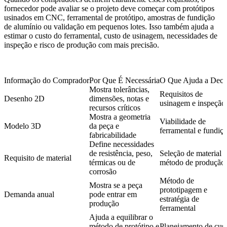
fornecedor pode avaliar se o projeto deve começar com protótipos
usinados em CNC, ferramental de protótipo, amostras de fundição
de alumínio ou validação em pequenos lotes. Isso também ajuda a
estimar o custo do ferramental, custo de usinagem, necessidades de
inspeção e risco de produção com mais precisão.
Informação do Comprador
Por Que É Necessária
O Que Ajuda a Decid
Mostra tolerâncias,
Requisitos de
Desenho 2D
dimensões, notas e
usinagem e inspeção
recursos críticos
Mostra a geometria
Viabilidade de
Modelo 3D
da peça e
ferramental e fundiç
fabricabilidade
Define necessidades
de resistência, peso,
Seleção de material e
Requisito de material
térmicas ou de
método de produção
corrosão
Método de
Mostra se a peça
prototipagem e
Demanda anual
pode entrar em
estratégia de
produção
ferramental
Ajuda a equilibrar o
método de protótipo e
Planejamento de cus