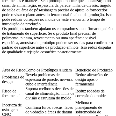
ferramentas e matrizes
. Se o protótipo mostrar que a localização do
canal de alimentação, espessura da parede, linha de divisão, ângulo
de saída ou área de pós-usinagem precisa de ajuste, o fornecedor
pode revisar o plano antes do ferramental final ou da produção. Isso
pode reduzir correções no molde de teste e encurtar o tempo de
introdução da produção.
Os protótipos também ajudam os compradores a confirmar o padrão
de tratamento de superfície. Se o produto final precisar de
polimento, pintura, revestimento ou uma aparência visível
específica, amostras de protótipo podem ser usadas para confirmar o
padrão de superfície antes da produção em lote. Isso reduz disputas
de qualidade e rejeição cosmética posteriormente.
Área de Risco
Como os Protótipos Ajudam
Benefício de Produção
Revela problemas de
Reduz alterações de
Problemas de
espessura de parede, nervura,
design após o
design
cubo e interferência
ferramental
Suporta melhores decisões de
Risco de
Reduz rodadas de
canal de alimentação, linha de
ferramental
correção do molde
divisão e estrutura do molde
Melhora o
Incerteza de
Confirma furos, roscas, faces
planejamento de
usinagem
de vedação e áreas de datum
sobremedida de
CNC