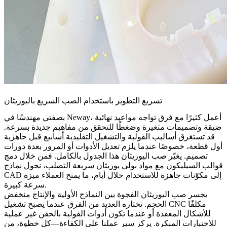
تسريع التطوير باستخدام الصب السريع باليوريثان
بصفتي مهندسًا في Neway، أعمل كثيرًا مع فرق تواجه مواعيد نهائية
ضيقة وتصميمات متغيرة وضغطًا للتحقق من مفاهيم جديدة بسرعة.
قد تستغرق أساليب القولبة والتشغيل التقليدية أسابيع قبل جاهزية
أول قطعة، خصوصًا عندما يلزم تعديل الأدوات أو المرور بعدة دورات
تصميم. يغيّر صب اليوريثان هذا الجدول بالكامل. فمن خلال دمج
قوالب السيليكون مع مواد بولي يوريثان سريعة التصلب، نحول نماذج
CAD إلى مكوّنات جاهزة للاستخدام خلال أيام، ما يمنح العملاء ميزة
سرعة كبيرة.
يجسر صب اليوريثان الفجوة بين النماذج الأولية والإنتاج منخفض
الحجم. تختاره العديد من الفرق عندما يصبح تشغيل CNC مكلفًا
للأشكال المعقدة أو عندما تكون أدوات القولبة بالحقن غير عملية
للاختبارات المبكرة. يركز سير عملنا على الكفاءة—كل خطوة، من