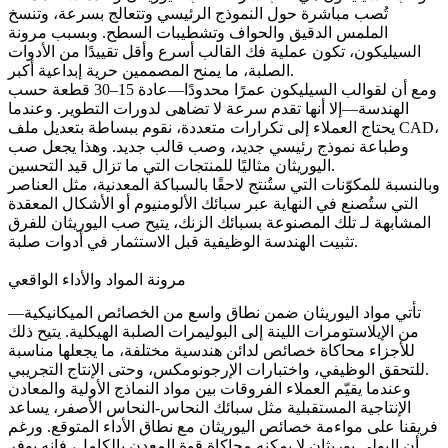
تُصب مباشرة حول النموذج الرئيسي وتتعالج بسرعة، وتنسخ
الملمس الدقيق والحواف وتشطيبات السطح. وبسبب مرونة
السيليكون، تكون عملية فك القالب أسرع وأقل تقييدًا من الأدوات
الصلبة، ما يمنح المصممين حرية إبداعية أكبر.
ومع أن لقوالب السيليكون عمرًا محدودًا—عادة 15–30 قطعة حسب
الهندسة—إلا أنها تقدم سرعة لا تضاهى لدورات التطوير. وعندما
يحتاج العملاء إلى تكرارات متعددة، نقوم ببساطة بتعديل ملف CAD،
وطباعة نموذج رئيسي جديد، وصب قالب جديد. وهذا يجعل صب
اليوريثان مثاليًا للمنتجات التي ما تزال قيد التحسين.
وبالنسبة للمكوّنات التي ستُنتج لاحقًا بالسباكة المعدنية، مثل العناصر
التي ستُصنع في النهاية عبر
سبائك الألومنيوم
أو الأشكال المعقدة
المشابهة لـ
تلك المصنوعة بسبائك الزنك
، يتيح صب اليوريثان للفرق
تثبيت الهندسة الوظيفية قبل الاستثمار في أدوات صلبة.
مرونة المواد والأداء الواقعي
تأتي مواد اليوريثان ضمن نطاق واسع من الخصائص الميكانيكية—
من الإيلاستومرات اللينة إلى البوليمرات الصلبة الهيكلية. يتيح ذلك
للأجزاء محاكاة خصائص لدائن هندسية مختلفة، ما يجعلها مناسبة
للتحقق الوظيفي، واختبارات الإرجونومكس، وحتى الإنتاج التجريبي.
وعندما يقيّم العملاء الفروقات بين مواد النماذج الأولية والمعادن
الإنتاجية المستقبلية مثل
سبائك النحاس-النحاس الأصفر
، يساعد
فريقنا على مواءمة خصائص اليوريثان مع نطاق الأداء المتوقع. ورغم
أن البولي يوريثان لا يمكنه محاكاة قوة المعدن بالكامل، فإنه يوفر