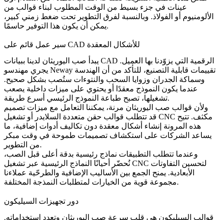
عينات في جزء بسيط من الوقت المطلوب لبناء قوالب من
الألومنيوم أو الفولاذ. وبالنسبة لفرق التطوير تحت ضغط زمني كبير،
يمكن أن يكون هذا التوفير حاسمًا.
سير عمل قائم على CAD للأشكال المعقدة
يبدأ صب اليوريثان لدينا ببيانات CAD الرقمية التي يزوّدنا بها العميل.
يجري مهندسو Neway تقييمات قابلية التصنيع، للتأكد من أن الهندسة
وسماكة الجدران وزوايا السحب والنتوءات ستُصب بشكل صحيح.
عندما يكون النموذج معقدًا أو يحتوي على ميزات داخلية يصعب
تشغيلها، تصبح طباعة النموذج الرئيسي أسرع طريقة.
ولأن قوالب صب اليوريثان مرنة، يمكننا التعامل مع ميزات تصميم
قد تتطلب قوالب حقن متعددة السلايدر أو تشغيل CNC مكثف. تتيح
هذه المرونة إنشاء أشكال معقدة دون تكاليف أدوات إضافية، ما
يساعد الشركات على استكشاف تصميمات طموحة في وقت مبكر
من التطوير.
وعندما تتطلب التطبيقات نماذج رئيسية بدقة أعلى قبل الصب،
لتحسين التفاوتات
تشغيل CNC
نُحضّر أحيانًا النماذج الرئيسية عبر
الأبعادية. يمنح الجمع بين الأساليب الإضافية والطرحّية عملاءنا
مجموعة قوية من الخيارات لمتطلبات النمذجة المختلفة.
دور تجهيزات السيليكون
قوالب السيليكون هي قلب سرعة صب اليوريثان وتعدد استخداماته.