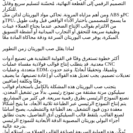
التصميم الرقمي إلى القطعة النهائية، مُحسّنة لتسليم سريع وقابل
للتكرار.
ومن أهم مزاياه المرونة. تحاكي مواد اليوريثان لدائن مثل ABS وPC
وTPU، ما يسمح للمصممين باختبار الأداء الواقعي قبل وقت طويل
من الالتزام بقوالب الإنتاج الضخم. عندما يحتاج العملاء عينات
وظيفية سريعة للتحقق أو التجارب الميدانية أو أنشطة التسويق
المبكرة، يوفر صب اليوريثان السرعة ودقة محاكاة المادة معًا.
لماذا يقلل صب اليوريثان زمن التطوير
أكثر خطوة تستغرق وقتًا في القولبة التقليدية هي تصنيع أدوات
معدنية. قد يتطلب إنتاج قوالب فولاذية مقساة عمليات CNC
متعددة، وعمليات EDM، وتلميعًا، وتحقيقًا أبعاديًا. وعند حدوث
تعديلات تصميم، يجب تعديل هذه القوالب أو إعادة تصنيعها، ما يضيف
وقتًا وتكلفة إضافيين.
يتجنب صب اليوريثان هذه المشكلة بالكامل باستخدام قوالب
سيليكون مرنة مشتقة من نموذج رئيسي. بدلًا من تشغيل المعدن،
نصنع النموذج الرئيسي بطرق رقمية سريعة. في كثير من المشاريع،
يتم إنتاج النموذج الرئيسي عبر
الطباعة ثلاثية الأبعاد
، ما يتيح أشكالًا
معقدة دون قيود التشغيل. بعد الطباعة والتشطيب، يصبح أساسًا
لصنع القالب. يلتقط قالب السيليكون أدق التفاصيل، بحيث تطابق
أجزاء البولي يوريثان المصبوبة الدقة الأبعادية للنموذج الرئيسي
بدرجة عالية.
تُمكّن هذه العملية السريعة لصناعة القالب العملاء من استلام أول