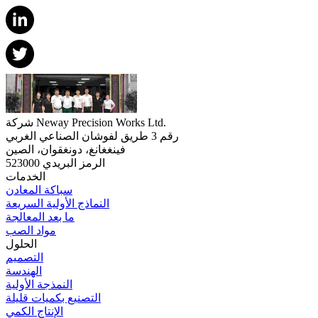
شركة Neway Precision Works Ltd.
رقم 3 طريق لفوشان الصناعي الغربي
فينغغانغ، دونغقوان، الصين
الرمز البريدي 523000
الخدمات
سباكة المعادن
النماذج الأولية السريعة
ما بعد المعالجة
مواد الصب
الحلول
التصميم
الهندسة
النمذجة الأولية
التصنيع بكميات قليلة
الإنتاج الكمي