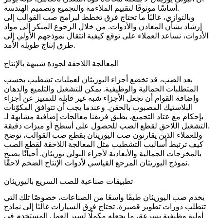
أساسًا موثوقًا لتقييم الملاءمة والتجميع وتصميم الهندسة.
وبالتوازي، غالبًا ما تحتاج فرق تخطط لبرامج صب القوالب إلى
إرشاد بشأن المعادن والأدوات. من خلال الرجوع المبكر إلى
مواد
الأدوات
، نساعد العملاء على توقع كيفية انتقال نموذجهم الأولي إلى
طرق إنتاج طويلة الأمد.
المعالجة اللاحقة لجودة شبيهة بالإنتاج
بعد الصب، قد تخضع أجزاء اليوريثان لعمليات تشطيب بحسب
المتطلبات الجمالية والوظيفية. يمكن للتشغيل والتلميع والدهان
وإضافة القوام أن تجعل الأجزاء شبه غير قابلة للتمييز عن أجزاء
البلاستيك المصبوب بالحقن. وعندما يجب أن تتوافق المكوّنات
بإحكام مع عتاد التجميع، يطبق فريقنا معالجات إضافية مشابهة لـ
للحصول على أسطح أو ميزات دقيقة.
التشغيل اللاحق لقطع الصب
وللعملاء الذين يقارنون صب اليوريثان بقطع صب القوالب، نوضح
كيف ترتبط أساليب التشطيب مثل
المعالجة اللاحقة لقطع الصب
بالمخرجات الجمالية والأبعادية لأجزاء البولي يوريثان. أحيانًا يصبح
نموذج اليوريثان المرجع القياسي لأدوات الإنتاج الضخم لاحقًا.
تطبيقات صناعية للصب السريع باليوريثان
يخدم صب اليوريثان طيفًا واسعًا من الصناعات، خصوصًا تلك التي
تتطلب دورات تطوير قصيرة. تحتاج فرق السيارات غالبًا إلى نماذج
أولية وظيفية بسرعة، ما يجعله مكملًا لسير العمل المستخدم في