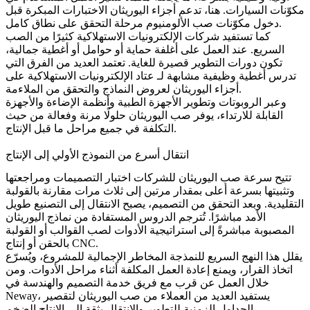
مكوّنات السيارات
. هنا، تدعم أجزاء اليوريثان الاختبارات المبكرة قبل
دخول مكوّنات صب الألومنيوم مرحلة التحقق على نطاق كامل.
كما تستفيد شركات الإلكترونيات الاستهلاكية كثيرًا من الصب
السريع. عند العمل على أغلفة حماية أو حوامل أو أغطية جمالية،
تكون دورات التطوير قصيرة للغاية. تعتمد العديد من الفرق التي
تدرس أغطية وظيفية مشابهة لـ
عتاد الإلكترونيات الاستهلاكية
على
أجزاء اليوريثان لعروض النماذج والتحقق من الملاءمة.
وعبر الروبوتات وتطوير الأجهزة الطبية وأنظمة الإضاءة والأجهزة
القابلة للارتداء، يوفر صب اليوريثان حلولًا مرنة وفعالة من حيث
التكلفة في جميع مراحل ما قبل الإنتاج.
انتقال أسرع من النموذج الأولي إلى الإنتاج
تتيح سرعة صب اليوريثان للشركات اختبار التصميمات ومراجعتها
وتثبيتها بسرعة أعلى بمقدار مرتين إلى ثلاث مرات مقارنة بالقولبة
التقليدية. وبعد التحقق من التصميم، يصبح الانتقال إلى التصنيع طويل
الأمد مباشرًا. تُترجم الدروس المستفادة من نماذج اليوريثان
المصبوبة مباشرةً إلى استراتيجية الأدوات لصب القوالب أو القولبة
بالحقن أو إنتاج CNC.
يقلل هذا النهج السريع للنمذجة المخاطر الإجمالية للمشروع، ويُسرّع
اتخاذ القرار، ويمنع إعادة العمل المكلفة أثناء مراحل الأدوات. ومن
خلال العمل عن قرب مع فريق
خدمة التصميم والهندسة
في
Neway، يستفيد العديد من العملاء من صب اليوريثان لتقصير
الجداول الزمنية للتطوير والانتقال بثقة إلى الإنتاج الضخم.