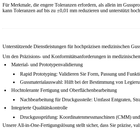
Für Merkmale, die engere Toleranzen erfordern, als allein im Gussp
kann Toleranzen auf bis zu ±0,01 mm reduzieren und unterstützt h
Unterstützende Dienstleistungen für hochpräzisen medizinischen Gus
Um den Präzisions- und Konformitätsanforderungen in medizinische
Material- und Prototypenvalidierung
Rapid Prototyping
: Validieren Sie Form, Passung und Funktio
Gussmaterialauswahl
: Hilft bei der Bestimmung von Legieru
Hochtolerante Fertigung und Oberflächenbearbeitung
Nachbearbeitung für Druckgussteile
: Umfasst Entgraten, S
Integrierte Qualitätskontrolle
Druckgussprüfung
: Koordinatenmessmaschinen (CMM) und d
Unsere
All-in-One-Fertigungslösung
stellt sicher, dass Sie präzise, v