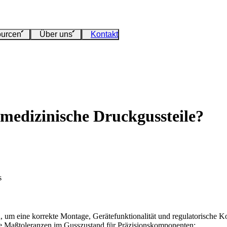
urcen
Über uns
Kontakt
 medizinische Druckgussteile?
s
, um eine korrekte Montage, Gerätefunktionalität und regulatorische
e Maßtoleranzen im Gusszustand für Präzisionskomponenten: