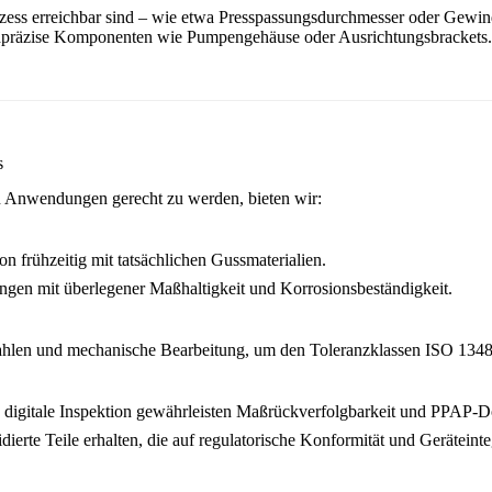
rozess erreichbar sind – wie etwa Presspassungsdurchmesser oder Gew
ochpräzise Komponenten wie Pumpengehäuse oder Ausrichtungsbrackets.
s
n Anwendungen gerecht zu werden, bieten wir:
n frühzeitig mit tatsächlichen Gussmaterialien.
ngen mit überlegener Maßhaltigkeit und Korrosionsbeständigkeit.
trahlen und mechanische Bearbeitung, um den Toleranzklassen ISO 13
igitale Inspektion gewährleisten Maßrückverfolgbarkeit und PPAP-D
alidierte Teile erhalten, die auf regulatorische Konformität und Geräteint