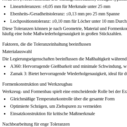
Lineartoleranzen:
±0,05 mm für Merkmale unter 25 mm
Ebenheits-/Geradheitstoleranz:
≤0,13 mm pro 25 mm Spanne
Lochpositionstoleranz:
±0,10 mm für Löcher unter 10 mm Durch
Diese Toleranzen können je nach Geometrie, Material und Formenkon
häufig eine hohe Maßwiederholgenauigkeit in großen Stückzahlen.
Faktoren, die die Toleranzeinhaltung beeinflussen
Materialauswahl
Die Legierungseigenschaften beeinflussen die Maßhaltigkeit währen
A360
:
Hervorragende Gießbarkeit und minimale Schwindung, wa
Zamak 3
:
Bietet hervorragende Wiederholgenauigkeit, ideal für 
Formenkonstruktion und Werkzeugbau
Werkzeug- und Formenbau
spielt eine entscheidende Rolle bei der E
Gleichmäßige Temperaturkontrolle über die gesamte Form
Optimierte Schrägen, um Ziehspuren zu vermeiden
Einsatzkonstruktion für kritische Maßmerkmale
Nachbearbeitung für enge Toleranzen