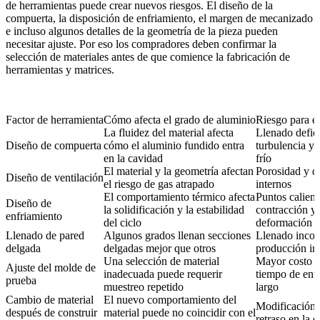
de herramientas puede crear nuevos riesgos. El diseño de la
compuerta, la disposición de enfriamiento, el margen de mecanizado
e incluso algunos detalles de la geometría de la pieza pueden
necesitar ajuste. Por eso los compradores deben confirmar la
selección de materiales antes de que comience la
fabricación de
herramientas y matrices
.
Factor de herramienta
Cómo afecta el grado de aluminio
Riesgo para e
La fluidez del material afecta
Llenado defici
Diseño de compuerta
cómo el aluminio fundido entra
turbulencia y 
en la cavidad
frío
El material y la geometría afectan
Porosidad y d
Diseño de ventilación
el riesgo de gas atrapado
internos
El comportamiento térmico afecta
Puntos calient
Diseño de
la solidificación y la estabilidad
contracción y
enfriamiento
del ciclo
deformación
Llenado de pared
Algunos grados llenan secciones
Llenado incom
delgada
delgadas mejor que otros
producción in
Una selección de material
Mayor costo d
Ajuste del molde de
inadecuada puede requerir
tiempo de ent
prueba
muestreo repetido
largo
Cambio de material
El nuevo comportamiento del
Modificación 
después de construir
material puede no coincidir con el
retraso en la e