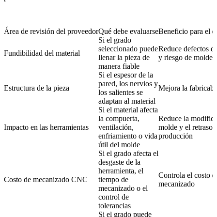
Área de revisión del proveedor
Qué debe evaluarse
Beneficio para el 
Si el grado
seleccionado puede
Reduce defectos de
Fundibilidad del material
llenar la pieza de
y riesgo de molde 
manera fiable
Si el espesor de la
pared, los nervios y
Estructura de la pieza
Mejora la fabricabi
los salientes se
adaptan al material
Si el material afecta
la compuerta,
Reduce la modifica
Impacto en las herramientas
ventilación,
molde y el retraso 
enfriamiento o vida
producción
útil del molde
Si el grado afecta el
desgaste de la
herramienta, el
Controla el costo d
Costo de mecanizado CNC
tiempo de
mecanizado
mecanizado o el
control de
tolerancias
Si el grado puede