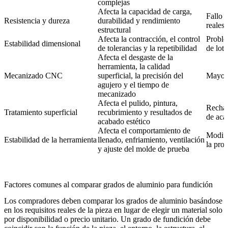
complejas
Afecta la capacidad de carga,
Fallo 
Resistencia y dureza
durabilidad y rendimiento
reales 
estructural
Afecta la contracción, el control
Proble
Estabilidad dimensional
de tolerancias y la repetibilidad
de lote
Afecta el desgaste de la
herramienta, la calidad
Mecanizado CNC
superficial, la precisión del
Mayor 
agujero y el tiempo de
mecanizado
Afecta el pulido, pintura,
Rechaz
Tratamiento superficial
recubrimiento y resultados de
de aca
acabado estético
Afecta el comportamiento de
Modifi
Estabilidad de la herramienta
llenado, enfriamiento, ventilación
la pro
y ajuste del molde de prueba
Factores comunes al comparar grados de aluminio para fundición
Los compradores deben comparar los grados de aluminio basándose
en los requisitos reales de la pieza en lugar de elegir un material solo
por disponibilidad o precio unitario. Un grado de fundición debe