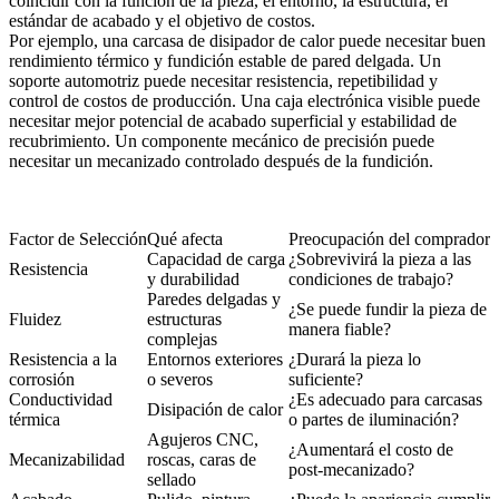
coincidir con la función de la pieza, el entorno, la estructura, el
estándar de acabado y el objetivo de costos.
Por ejemplo, una carcasa de disipador de calor puede necesitar buen
rendimiento térmico y fundición estable de pared delgada. Un
soporte automotriz puede necesitar resistencia, repetibilidad y
control de costos de producción. Una caja electrónica visible puede
necesitar mejor potencial de acabado superficial y estabilidad de
recubrimiento. Un componente mecánico de precisión puede
necesitar un mecanizado controlado después de la fundición.
Factor de Selección
Qué afecta
Preocupación del comprador
Capacidad de carga
¿Sobrevivirá la pieza a las
Resistencia
y durabilidad
condiciones de trabajo?
Paredes delgadas y
¿Se puede fundir la pieza de
Fluidez
estructuras
manera fiable?
complejas
Resistencia a la
Entornos exteriores
¿Durará la pieza lo
corrosión
o severos
suficiente?
Conductividad
¿Es adecuado para carcasas
Disipación de calor
térmica
o partes de iluminación?
Agujeros CNC,
¿Aumentará el costo de
Mecanizabilidad
roscas, caras de
post-mecanizado?
sellado