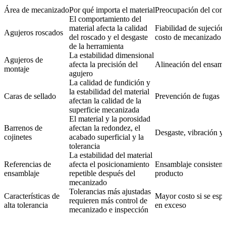
Área de mecanizado
Por qué importa el material
Preocupación del com
El comportamiento del
material afecta la calidad
Fiabilidad de sujeción
Agujeros roscados
del roscado y el desgaste
costo de mecanizado
de la herramienta
La estabilidad dimensional
Agujeros de
afecta la precisión del
Alineación del ensamb
montaje
agujero
La calidad de fundición y
la estabilidad del material
Caras de sellado
Prevención de fugas
afectan la calidad de la
superficie mecanizada
El material y la porosidad
Barrenos de
afectan la redondez, el
Desgaste, vibración y 
cojinetes
acabado superficial y la
tolerancia
La estabilidad del material
Referencias de
afecta el posicionamiento
Ensamblaje consistent
ensamblaje
repetible después del
producto
mecanizado
Tolerancias más ajustadas
Características de
Mayor costo si se espe
requieren más control de
alta tolerancia
en exceso
mecanizado e inspección