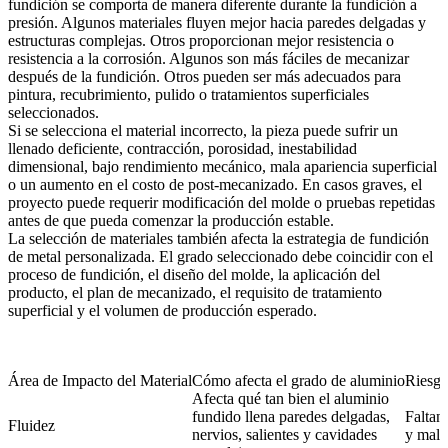
fundición se comporta de manera diferente durante la fundición a
presión. Algunos materiales fluyen mejor hacia paredes delgadas y
estructuras complejas. Otros proporcionan mejor resistencia o
resistencia a la corrosión. Algunos son más fáciles de mecanizar
después de la fundición. Otros pueden ser más adecuados para
pintura, recubrimiento, pulido o tratamientos superficiales
seleccionados.
Si se selecciona el material incorrecto, la pieza puede sufrir un
llenado deficiente, contracción, porosidad, inestabilidad
dimensional, bajo rendimiento mecánico, mala apariencia superficial
o un aumento en el costo de post-mecanizado. En casos graves, el
proyecto puede requerir modificación del molde o pruebas repetidas
antes de que pueda comenzar la producción estable.
La selección de materiales también afecta la estrategia de
fundición
de metal personalizada
. El grado seleccionado debe coincidir con el
proceso de fundición, el diseño del molde, la aplicación del
producto, el plan de mecanizado, el requisito de tratamiento
superficial y el volumen de producción esperado.
Área de Impacto del Material
Cómo afecta el grado de aluminio
Riesgo
Afecta qué tan bien el aluminio
fundido llena paredes delgadas,
Faltant
Fluidez
nervios, salientes y cavidades
y mala