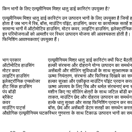
किन भागों के लिए एल्यूमीनियम मिश्र धातु डाई कास्टिंग उपयुक्त है?
एल्यूमीनियम मिश्र धातु डाई कास्टिंग उन उत्पादन भागों के लिए उपयुक्त है जि
होता है जब भाग में रिब, बॉस, माउंटिंग पॉइंट, हाउसिंग, कवर या कार्यात्मक सतहें 
सामान्य भागों में ऑटोमोटिव हाउसिंग, मोटर कवर, लाइटिंग हाउसिंग, इलेक्ट्रॉनिक
इन परियोजनाओं को आमतौर पर स्थिर उत्पादन योजना की आवश्यकता होती है। खरीद
फिनिशिंग आवश्यकताएं उपयुक्त हैं।
भाग प्रकार
एल्यूमीनियम मिश्र धातु डाई कास्टिंग क्यों फिट बैठती
ऑटोमोटिव हाउसिंग
हल्की संरचना और दोहराने योग्य उत्पादन का समर्थ
मोटर कवर
असेंबली और सीलिंग सुविधाओं के साथ सुरक्षात्मक
लाइटिंग हाउसिंग
ऊष्मा नियंत्रण, संरचना और फिनिश्ड दिखावे का सम
इलेक्ट्रॉनिक एन्क्लोजर
हल्का सुरक्षा और एकीकृत माउंटिंग पॉइंट प्रदान करत
हीट सिंक हाउसिंग
ऊष्मा अपव्यय के लिए रिब और थर्मल संरचनाएं बना 
पंप बॉडी
मशीन किए गए सीलिंग क्षेत्रों के साथ जटिल बॉडी ब
ब्रैकेट
ताकत, माउंटिंग छेद और दोहराव उत्पादन का समर्थन
कवर
हल्के धातु सुरक्षा और सतह फिनिशिंग प्रदान कर स
माउंटिंग पार्ट्स
बॉस, छेद और असेंबली डेटम सतहों का समर्थन करता
औद्योगिक एल्यूमीनियम घटक
स्थिर गुणवत्ता के साथ टिकाऊ उत्पादन भागों का सम