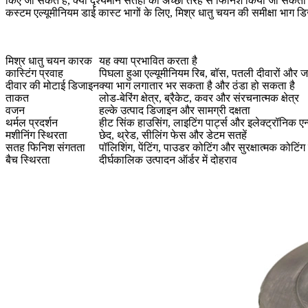
किए जा सकते हैं, क्या दृश्यमान सतहों को अच्छी तरह से फिनिश किया जा सकता ह
कस्टम एल्यूमीनियम डाई कास्ट भागों
के लिए, मिश्र धातु चयन की समीक्षा भाग
मिश्र धातु चयन कारक
यह क्या प्रभावित करता है
कास्टिंग प्रवाह
पिघला हुआ एल्यूमीनियम रिब, बॉस, पतली दीवारों और जट
दीवार की मोटाई डिजाइन
क्या भाग लगातार भर सकता है और ठंडा हो सकता है
ताकत
लोड-बेरिंग क्षेत्र, ब्रैकेट, कवर और संरचनात्मक क्षेत्र
वजन
हल्के उत्पाद डिजाइन और सामग्री दक्षता
थर्मल प्रदर्शन
हीट सिंक हाउसिंग, लाइटिंग पार्ट्स और इलेक्ट्रॉनिक एन
मशीनिंग स्थिरता
छेद, थ्रेड, सीलिंग फेस और डेटम सतहें
सतह फिनिश संगतता
पॉलिशिंग, पेंटिंग, पाउडर कोटिंग और सुरक्षात्मक कोटिं
बैच स्थिरता
दीर्घकालिक उत्पादन ऑर्डर में दोहराव