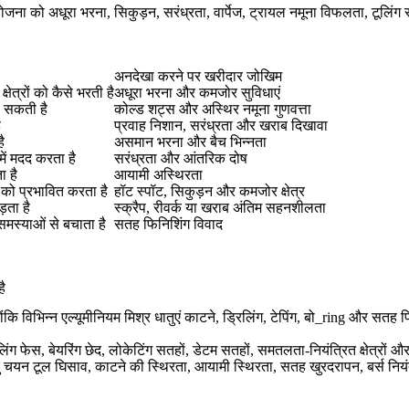
ोजना को अधूरा भरना, सिकुड़न, सरंध्रता, वार्पेज, ट्रायल नमूना विफलता, टूलिं
अनदेखा करने पर खरीदार जोखिम
ेत्रों को कैसे भरती है
अधूरा भरना और कमजोर सुविधाएं
ा सकती है
कोल्ड शट्स और अस्थिर नमूना गुणवत्ता
ै
प्रवाह निशान, सरंध्रता और खराब दिखावा
ै
असमान भरना और बैच भिन्नता
में मदद करता है
सरंध्रता और आंतरिक दोष
ा है
आयामी अस्थिरता
को प्रभावित करता है
हॉट स्पॉट, सिकुड़न और कमजोर क्षेत्र
़ता है
स्क्रैप, रीवर्क या खराब अंतिम सहनशीलता
न समस्याओं से बचाता है
सतह फिनिशिंग विवाद
ै
ोंकि विभिन्न एल्यूमीनियम मिश्र धातुएं काटने, ड्रिलिंग, टेपिंग, बो_ring और स
।
सीलिंग फेस, बेयरिंग छेद, लोकेटिंग सतहों, डेटम सतहों, समतलता-नियंत्रित क्षेत्र
तु चयन टूल घिसाव, काटने की स्थिरता, आयामी स्थिरता, सतह खुरदरापन, बर्स नि