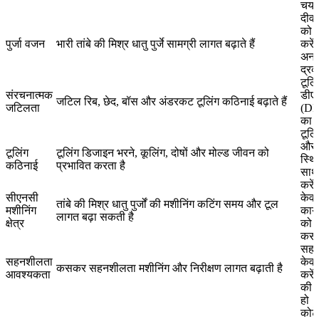
चयन 
दीवा
को 
पुर्जा वजन
भारी तांबे की मिश्र धातु पुर्जे सामग्री लागत बढ़ाते हैं
करें
अना
द्रव्
टूलि
संरचनात्मक
डीए
जटिल रिब, छेद, बॉस और अंडरकट टूलिंग कठिनाई बढ़ाते हैं
जटिलता
(DF
का उ
टूलि
और 
टूलिंग
टूलिंग डिजाइन भरने, कूलिंग, दोषों और मोल्ड जीवन को
स्थ
कठिनाई
प्रभावित करता है
साथ 
करें
सीएनसी
केवल
तांबे की मिश्र धातु पुर्जों की मशीनिंग कटिंग समय और टूल
मशीनिंग
कार्य
लागत बढ़ा सकती है
क्षेत्र
को म
कस
सहन
सहनशीलता
केवल
कसकर सहनशीलता मशीनिंग और निरीक्षण लागत बढ़ाती है
आवश्यकता
करें 
की 
हो
कोट