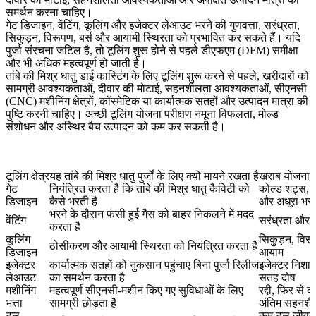
समर्थन करना चाहिए।
गेट डिजाइन, वेंटिंग, कूलिंग और इजेक्टर लेआउट भरने की गुणवत्ता, सरंध्रता,
सिकुड़न, विरूपण, बर्स और आयामी स्थिरता को प्रभावित कर सकते हैं। यदि
पुर्जा संरचना जटिल है, तो टूलिंग शुरू होने से पहले डीएफएम (DFM) समीक्षा
और भी अधिक महत्वपूर्ण हो जाती है।
तांबे की मिश्र धातु डाई कास्टिंग के लिए टूलिंग
शुरू करने से पहले, खरीदारों को
सामग्री आवश्यकताओं, दीवार की मोटाई, सहनशीलता आवश्यकताओं, सीएनसी
(CNC) मशीनिंग क्षेत्रों, कॉस्मेटिक या कार्यात्मक सतहों और उत्पादन मात्रा की
पुष्टि करनी चाहिए। अच्छी टूलिंग योजना परीक्षण नमूना विफलता, मोल्ड
संशोधन और अस्थिर बैच उत्पादन को कम कर सकती है।
टूलिंग क्षेत्र
यह तांबे की मिश्र धातु पुर्जों के लिए क्यों मायने रखता है
खराब योजना ब
गेट
नियंत्रित करता है कि तांबे की मिश्र धातु कैविटी को
कोल्ड शट्स, प
डिजाइन
कैसे भरती है
और अधूरा भर
भरने के दौरान फंसी हुई गैस को बाहर निकलने में मदद
वेंटिंग
सरंध्रता और 
करता है
कूलिंग
सिकुड़न, विर
ठोसीकरण और आयामी स्थिरता को नियंत्रित करता है
डिजाइन
आयाम
इजेक्टर
कार्यात्मक सतहों को नुकसान पहुंचाए बिना पुर्जा रिलीज
इजेक्टर निशा
लेआउट
का समर्थन करता है
सतह दोष
मशीनिंग
महत्वपूर्ण सीएनसी-मशीन किए गए सुविधाओं के लिए
रद्दी, फिर से 
भत्ता
सामग्री छोड़ता है
अंतिम सहनशी
टूल
कम टूल जीवन 