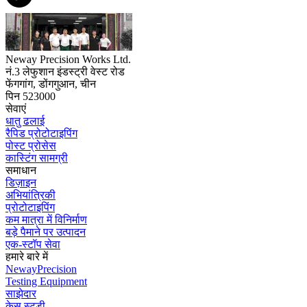
Neway Precision Works Ltd.
नं.3 लेफुशान इंडस्ट्री वेस्ट रोड
फेंगगांग, डोंगगुआन, चीन
पिन 523000
सेवाएं
धातु ढलाई
रैपिड प्रोटोटाइपिंग
पोस्ट प्रोसेस
कास्टिंग सामग्री
समाधान
डिज़ाइन
अभियांत्रिकी
प्रोटोटाइपिंग
कम मात्रा में विनिर्माण
बड़े पैमाने पर उत्पादन
एक-स्टॉप सेवा
हमारे बारे में
NewayPrecision
Testing Equipment
साझेदार
केस स्टडी