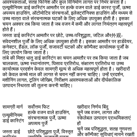
आवश्यकताओं, सतह फिनिश और कुल विनिर्माण लागत पर निर्भर करता है।
एल्यूमीनियम डाई कास्टिंग
आमतौर पर हल्के वजन वाले डाई कास्ट पुर्जों, ऊष्मा
अपव्यय हाउसिंग, ऑटोमोटिव संरचनाओं, इलेक्ट्रॉनिक्स हाउसिंग और मध्यम से
उच्च मात्रा वाले संरचनात्मक घटकों के लिए अधिक उपयुक्त होती है। इसका
चयन अक्सर तब किया जाता है जब वजन में कमी और लागत नियंत्रण महत्वपूर्ण
होते हैं।
जस्ता डाई कास्टिंग
आमतौर पर छोटे, उच्च-परिशुद्धता, जटिल और外观-
संवेदनशील पुर्जों के लिए अधिक उपयुक्त होती है। इसका आमतौर पर हार्डवेयर,
कनेक्टर, हैंडल, लॉक पुर्जों, सजावटी घटकों और कॉम्पैक्ट कार्यात्मक पुर्जों के
लिए उपयोग किया जाता है।
तांबे की मिश्र धातु डाई कास्टिंग का चयन आमतौर पर तब किया जाता है जब
चालकता, ऊष्मा स्थानांतरण, घिसाव प्रतिरोध, संक्षारण प्रतिरोध या उच्च
कार्यात्मक प्रदर्शन केवल सामग्री मूल्य से अधिक महत्वपूर्ण होता है। खरीदारों
को केवल कच्चे माल की लागत से चयन नहीं करना चाहिए। उन्हें प्रदर्शन,
मशीनिंग लागत, टूलिंग जोखिम, निरीक्षण आवश्यकताओं और दीर्घकालिक
उत्पादन स्थिरता की तुलना करनी चाहिए।
सामग्री मार्ग
सर्वोत्तम फिट
खरीदार निर्णय बिंदु
हल्के वजन वाले हाउसिंग,
चुनें जब वजन, लागत और
एल्यूमीनियम
संरचनात्मक पुर्जे, ऊष्मा
स्केलेबल उत्पादन प्राथमिकताएं
डाई कास्टिंग
अपव्यय पुर्जे
हों
चुनें जब परिशुद्धता, सतह गुणवत्ता
जस्ता डाई
छोटे परिशुद्धता पुर्जे, विस्तृत
और कॉम्पैक्ट सुविधाएं मायने रखती