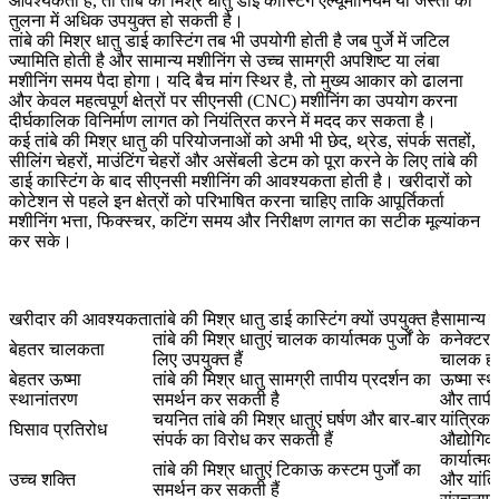
आवश्यकता है, तो तांबे की मिश्र धातु डाई कास्टिंग एल्यूमीनियम या जस्ता की
तुलना में अधिक उपयुक्त हो सकती है।
तांबे की मिश्र धातु डाई कास्टिंग तब भी उपयोगी होती है जब पुर्जे में जटिल
ज्यामिति होती है और सामान्य मशीनिंग से उच्च सामग्री अपशिष्ट या लंबा
मशीनिंग समय पैदा होगा। यदि बैच मांग स्थिर है, तो मुख्य आकार को ढालना
और केवल महत्वपूर्ण क्षेत्रों पर सीएनसी (CNC) मशीनिंग का उपयोग करना
दीर्घकालिक विनिर्माण लागत को नियंत्रित करने में मदद कर सकता है।
कई तांबे की मिश्र धातु की परियोजनाओं को अभी भी छेद, थ्रेड, संपर्क सतहों,
सीलिंग चेहरों, माउंटिंग चेहरों और असेंबली डेटम को पूरा करने के लिए
तांबे की
डाई कास्टिंग के बाद सीएनसी मशीनिंग
की आवश्यकता होती है। खरीदारों को
कोटेशन से पहले इन क्षेत्रों को परिभाषित करना चाहिए ताकि आपूर्तिकर्ता
मशीनिंग भत्ता, फिक्स्चर, कटिंग समय और निरीक्षण लागत का सटीक मूल्यांकन
कर सके।
खरीदार की आवश्यकता
तांबे की मिश्र धातु डाई कास्टिंग क्यों उपयुक्त है
सामान्य प
तांबे की मिश्र धातुएं चालक कार्यात्मक पुर्जों के
कनेक्टर, 
बेहतर चालकता
लिए उपयुक्त हैं
चालक हार
बेहतर ऊष्मा
तांबे की मिश्र धातु सामग्री तापीय प्रदर्शन का
ऊष्मा स्था
स्थानांतरण
समर्थन कर सकती है
और ताप
चयनित तांबे की मिश्र धातुएं घर्षण और बार-बार
यांत्रिक पु
घिसाव प्रतिरोध
संपर्क का विरोध कर सकती हैं
औद्योगिक 
कार्यात्मक
तांबे की मिश्र धातुएं टिकाऊ कस्टम पुर्जों का
उच्च शक्ति
और यांत्
समर्थन कर सकती हैं