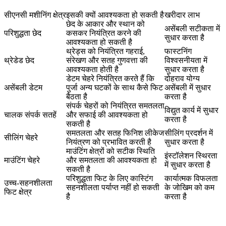
सीएनसी मशीनिंग क्षेत्र
इसकी क्यों आवश्यकता हो सकती है
खरीदार लाभ
छेद के आकार और स्थान को
असेंबली सटीकता में
परिशुद्धता छेद
कसकर नियंत्रित करने की
सुधार करता है
आवश्यकता हो सकती है
थ्रेड्स को नियंत्रित गहराई,
फास्टनिंग
थ्रेडेड छेद
संरेखण और सतह गुणवत्ता की
विश्वसनीयता में
आवश्यकता होती है
सुधार करता है
डेटम चेहरे नियंत्रित करते हैं कि
दोहराव योग्य
असेंबली डेटम
पुर्जा अन्य घटकों के साथ कैसे फिट
असेंबली में सुधार
बैठता है
करता है
संपर्क चेहरों को नियंत्रित समतलता
विद्युत कार्य में सुधार
चालक संपर्क सतहें
और सफाई की आवश्यकता हो
करता है
सकती है
समतलता और सतह फिनिश लीकेज
सीलिंग प्रदर्शन में
सीलिंग चेहरे
नियंत्रण को प्रभावित करती है
सुधार करता है
माउंटिंग क्षेत्रों को सटीक स्थिति
इंस्टॉलेशन स्थिरता
माउंटिंग चेहरे
और समतलता की आवश्यकता हो
में सुधार करता है
सकती है
परिशुद्धता फिट के लिए कास्टिंग
कार्यात्मक विफलता
उच्च-सहनशीलता
सहनशीलता पर्याप्त नहीं हो सकती
के जोखिम को कम
फिट क्षेत्र
है
करता है