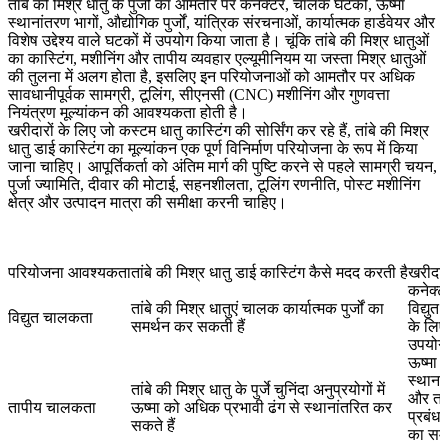
तांबे की मिश्र धातु के पुर्जों का आमतौर पर कनेक्टर, चालक घटकों, ऊष्मा
स्थानांतरण भागों, औद्योगिक पुर्जों, यांत्रिक संरचनाओं, कार्यात्मक हार्डवेयर और
विशेष उद्देश्य वाले घटकों में उपयोग किया जाता है। चूंकि तांबे की मिश्र धातुओं
का कास्टिंग, मशीनिंग और तापीय व्यवहार एल्यूमीनियम या जस्ता मिश्र धातुओं
की तुलना में अलग होता है, इसलिए इन परियोजनाओं को आमतौर पर अधिक
सावधानीपूर्वक सामग्री, टूलिंग, सीएनसी (CNC) मशीनिंग और गुणवत्ता
नियंत्रण मूल्यांकन की आवश्यकता होती है।
खरीदारों के लिए जो
कस्टम धातु कास्टिंग
की सोर्सिंग कर रहे हैं, तांबे की मिश्र
धातु डाई कास्टिंग का मूल्यांकन एक पूर्ण विनिर्माण परियोजना के रूप में किया
जाना चाहिए। आपूर्तिकर्ता को अंतिम मार्ग की पुष्टि करने से पहले सामग्री चयन,
पुर्जा ज्यामिति, दीवार की मोटाई, सहनशीलता, टूलिंग रणनीति, पोस्ट मशीनिंग
क्षेत्र और उत्पादन मात्रा की समीक्षा करनी चाहिए।
परियोजना आवश्यकता
तांबे की मिश्र धातु डाई कास्टिंग कैसे मदद करती है
खरीदार
कनेक्
तांबे की मिश्र धातुएं चालक कार्यात्मक पुर्जों का
विद्युत
विद्युत चालकता
समर्थन कर सकती हैं
के लिए
उपयोग
ऊष्मा
स्थाना
तांबे की मिश्र धातु के पुर्जे चुनिंदा अनुप्रयोगों में
और ता
तापीय चालकता
ऊष्मा को अधिक प्रभावी ढंग से स्थानांतरित कर
प्रबंधन 
सकते हैं
का समर