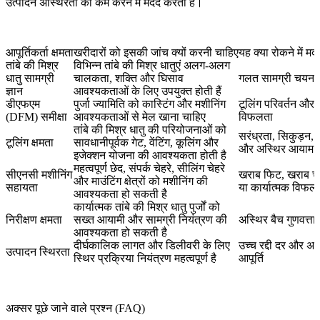
उत्पादन अस्थिरता को कम करने में मदद करती है।
आपूर्तिकर्ता क्षमता
खरीदारों को इसकी जांच क्यों करनी चाहिए
यह क्या रोकने में म
तांबे की मिश्र
विभिन्न तांबे की मिश्र धातुएं अलग-अलग
धातु सामग्री
चालकता, शक्ति और घिसाव
गलत सामग्री चयन
ज्ञान
आवश्यकताओं के लिए उपयुक्त होती हैं
डीएफएम
पुर्जा ज्यामिति को कास्टिंग और मशीनिंग
टूलिंग परिवर्तन और 
(DFM) समीक्षा
आवश्यकताओं से मेल खाना चाहिए
विफलता
तांबे की मिश्र धातु की परियोजनाओं को
सरंध्रता, सिकुड़न,
टूलिंग क्षमता
सावधानीपूर्वक गेट, वेंटिंग, कूलिंग और
और अस्थिर आयाम
इजेक्शन योजना की आवश्यकता होती है
महत्वपूर्ण छेद, संपर्क चेहरे, सीलिंग चेहरे
सीएनसी मशीनिंग
खराब फिट, खराब 
और माउंटिंग क्षेत्रों को मशीनिंग की
सहायता
या कार्यात्मक विफल
आवश्यकता हो सकती है
कार्यात्मक तांबे की मिश्र धातु पुर्जों को
निरीक्षण क्षमता
सख्त आयामी और सामग्री नियंत्रण की
अस्थिर बैच गुणवत्ता
आवश्यकता हो सकती है
दीर्घकालिक लागत और डिलीवरी के लिए
उच्च रद्दी दर और अ
उत्पादन स्थिरता
स्थिर प्रक्रिया नियंत्रण महत्वपूर्ण है
आपूर्ति
अक्सर पूछे जाने वाले प्रश्न (FAQ)