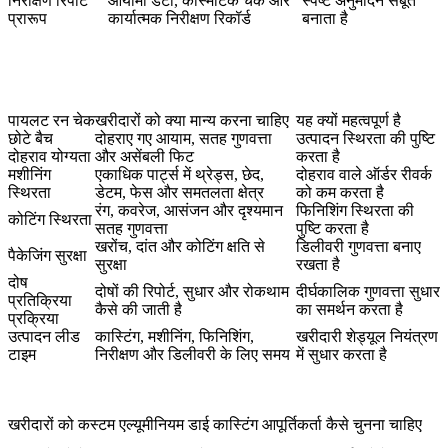
निरीक्षण रिपोर्ट
आयामी डेटा, कॉस्मेटिक चेक और
स्पष्ट अनुमोदन सबूत
प्रारूप
कार्यात्मक निरीक्षण रिकॉर्ड
बनाता है
पायलट रन चेक
खरीदारों को क्या मान्य करना चाहिए
यह क्यों महत्वपूर्ण है
छोटे बैच
दोहराए गए आयाम, सतह गुणवत्ता
उत्पादन स्थिरता की पुष्टि
दोहराव योग्यता
और असेंबली फिट
करता है
मशीनिंग
एकाधिक पार्ट्स में थ्रेड्स, छेद,
दोहराव वाले ऑर्डर रीवर्क
स्थिरता
डेटम, फेस और समतलता क्षेत्र
को कम करता है
रंग, कवरेज, आसंजन और दृश्यमान
फिनिशिंग स्थिरता की
कोटिंग स्थिरता
सतह गुणवत्ता
पुष्टि करता है
खरोंच, दांत और कोटिंग क्षति से
डिलीवरी गुणवत्ता बनाए
पैकेजिंग सुरक्षा
सुरक्षा
रखता है
दोष
दोषों की रिपोर्ट, सुधार और रोकथाम
दीर्घकालिक गुणवत्ता सुधार
प्रतिक्रिया
कैसे की जाती है
का समर्थन करता है
प्रक्रिया
उत्पादन लीड
कास्टिंग, मशीनिंग, फिनिशिंग,
खरीदारी शेड्यूल नियंत्रण
टाइम
निरीक्षण और डिलीवरी के लिए समय
में सुधार करता है
खरीदारों को कस्टम एल्यूमीनियम डाई कास्टिंग आपूर्तिकर्ता कैसे चुनना चाहिए