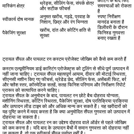
कोटिंग के बाद फिट
थ्रेड्स, सीलिंग फेस, संपर्क क्षेत्र
मास्किंग क्षेत्र
समस्याओं को रोकता
और सटीक फीचर्स
है
अनुमत खरोंच, गड्ढे, प्रवाह के
स्पष्ट निरीक्षण
स्वीकार्य दोष मानक
निशान, छिद्र और रंग भिन्नता
मानदंड बनाता है
डिलीवरी के दौरान
खरोंच, दांत और कोटिंग क्षति से
पैकेजिंग सुरक्षा
फिनिश्ड गुणवत्ता
सुरक्षा
बनाए रखता है
ट्रायल सैंपल और पायलट रन कस्टम प्रोजेक्ट जोखिम को कैसे कम करते हैं
कस्टम एल्यूमीनियम डाई कास्टिंग प्रोजेक्ट्स को टूलिंग से सीधे पूर्ण उत्पादन में
नहीं जाना चाहिए। ट्रायल सैंपल महत्वपूर्ण आयाम, दीवार की मोटाई स्थिरता,
सीएनसी मशीन किए गए फीचर्स, थ्रेडेड छेद, सीलिंग फेस, असेंबली फिट, बर्र
और फ्लैश स्तर, कॉस्मेटिक सतहें, सतह फिनिश परिणाम और निरीक्षण रिपोर्ट
प्रारूप को सत्यापित करने चाहिए।
ट्रायल सैंपल के अनुमोदन के बाद, पायलट रन छोटे बैच दोहराव योग्यता,
मशीनिंग स्थिरता, कोटिंग स्थिरता, पैकेजिंग सुरक्षा, दोष प्रतिक्रिया प्रक्रिया
और उत्पादन लीड टाइम को और अधिक मान्य कर सकते हैं। यह खरीदारों को
यह पुष्टि करने में मदद करता है कि क्या अनुमोदित सैंपल गुणवत्ता को उत्पादन में
दोहराया जा सकता है।
ट्रायल सैंपल और पायलट रन का उद्देश्य दोहराव वाले ऑर्डर से पहले जोखिम
को कम करना है। यदि बाद के उत्पादन बैचों में समान गुणवत्ता को दोहराया नहीं
जा सकता है, तो एक स्वीकार्य सैंपल पर्याप्त नहीं है।