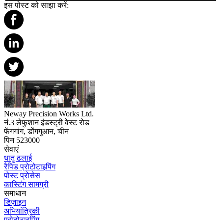
इस पोस्ट को साझा करें:
Neway Precision Works Ltd.
नं.3 लेफुशान इंडस्ट्री वेस्ट रोड
फेंगगांग, डोंगगुआन, चीन
पिन 523000
सेवाएं
धातु ढलाई
रैपिड प्रोटोटाइपिंग
पोस्ट प्रोसेस
कास्टिंग सामग्री
समाधान
डिज़ाइन
अभियांत्रिकी
प्रोटोटाइपिंग