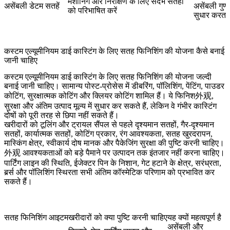
मशीनिंग और निरीक्षण के लिए संदर्भ सतहों
असेंबली डेटम सतहें
असेंबली गुणवत
को परिभाषित करें
सुधार करता 
कस्टम एल्यूमीनियम डाई कास्टिंग के लिए सतह फिनिशिंग की योजना कैसे बनाई
जानी चाहिए
कस्टम एल्यूमीनियम डाई कास्टिंग के लिए सतह फिनिशिंग की योजना जल्दी
बनाई जानी चाहिए। सामान्य पोस्ट-प्रोसेस में डीबरिंग, पॉलिशिंग, पेंटिंग, पाउडर
कोटिंग, सुरक्षात्मक कोटिंग और क्लियर कोटिंग शामिल हैं। ये फिनिश外观,
सुरक्षा और अंतिम उत्पाद मूल्य में सुधार कर सकते हैं, लेकिन वे गंभीर कास्टिंग
दोषों को पूरी तरह से छिपा नहीं सकते हैं।
खरीदारों को टूलिंग और ट्रायल सैंपल से पहले दृश्यमान सतहों, गैर-दृश्यमान
सतहों, कार्यात्मक सतहों, कोटिंग प्रकार, रंग आवश्यकता, सतह खुरदरापन,
मास्किंग क्षेत्र, स्वीकार्य दोष मानक और पैकेजिंग सुरक्षा की पुष्टि करनी चाहिए।
外观 आवश्यकताओं को बड़े पैमाने पर उत्पादन तक इंतजार नहीं करना चाहिए।
पार्टिंग लाइन की स्थिति, ईजेक्टर पिन के निशान, गेट हटाने के क्षेत्र, सरंध्रता,
बर्र्स और पॉलिशिंग स्थिरता सभी अंतिम कॉस्मेटिक परिणाम को प्रभावित कर
सकते हैं।
सतह फिनिशिंग आइटम
खरीदारों को क्या पुष्टि करनी चाहिए
यह क्यों महत्वपूर्ण है
असेंबली और