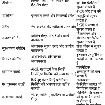
किनारे, छेद, पार्टिंग लाइन और
डीबरिंग
सुरक्षित हैंडलिंग में
हैंडलिंग क्षेत्र
सुधार करता है
外观 और हाथ की
पॉलिशिंग
दृश्यमान सतहें और चिकनाई अपेक्षा
अनुभूति में सुधार
करता है
外观 स्थिरता में
पेंटिंग
रंग, कवरेज और स्वीकार्य सतह दोष
सुधार करता है
टिकाऊपन और
कोटिंग क्षेत्र, मोटाई और कार्य
पाउडर कोटिंग
संक्षारण प्रतिरोध में
वातावरण
सुधार करता है
आवश्यक सुरक्षा स्तर और उपयोग
सेवा जीवन में सुधार
सुरक्षात्मक कोटिंग
वातावरण
करता है
दृश्यमान एल्यूमीनियम
आधार外观 और सुरक्षा
क्लियर कोटिंग
सतहों की रक्षा करता
आवश्यकता
है
कॉस्मेटिक
外观-महत्वपूर्ण फेस जिन्हें
दृश्यमान सतहें
अस्वीकृति को कम
नियंत्रित फिनिश की आवश्यकता है
करता है
छिपे हुए क्षेत्र जिन्हें प्रीमियम
अनावश्यक
गैर-दृश्यमान सतहें
फिनिश की आवश्यकता नहीं हो
फिनिशिंग लागत को
सकती
नियंत्रित करता है
फिनिशिंग के फ़ंक्शन
संपर्क, सीलिंग, माउंटिंग या असेंबली
कार्यात्मक सतहें
को प्रभावित करने
क्षेत्र
से रोकता है