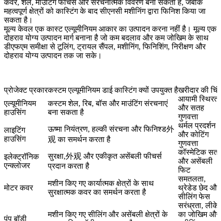
कवर, शेल, माउंटिंग फीचर्स और संरचनात्मक विवरण बना सकता है, जबकि
महत्वपूर्ण क्षेत्रों को कास्टिंग के बाद सीएनसी मशीनिंग द्वारा फिनिश किया जा
सकता है।
मूल्य केवल एक कास्ट एल्यूमीनियम आकार का उत्पादन करना नहीं है। मूल्य एक
दोहराव योग्य उत्पादन मार्ग बनाना है जो कम बदलाव और कम जोखिम के साथ
डीएफएम समीक्षा से टूलिंग, ट्रायल सैंपल, मशीनिंग, फिनिशिंग, निरीक्षण और
दोहराव योग्य उत्पादन तक जा सके।
प्रोजेक्ट प्रकार
कस्टम एल्यूमीनियम डाई कास्टिंग क्यों उपयुक्त है
खरीदार की चिंत
आयामी स्थिरता
एल्यूमीनियम
कस्टम शेल, रिब, बॉस और माउंटिंग संरचनाएं
और सतह
हाउसिंग
बना सकता है
गुणवत्ता
थर्मल प्रदर्शन
ऊष्मा नियंत्रण, हल्की संरचना और फिनिश्ड外
लाइटिंग
और कोटिंग
हाउसिंग
观 का समर्थन करता है
गुणवत्ता
कॉस्मेटिक सतहे
सुरक्षा,外观 और एकीकृत असेंबली फीचर्स
इलेक्ट्रॉनिक
और असेंबली
एन्क्लोजर
प्रदान करता है
फिट
समतलता,
मशीन किए गए कार्यात्मक क्षेत्रों के साथ
मोटर कवर
थ्रेडेड छेद और
सुरक्षात्मक कवर का समर्थन करता है
सीलिंग फेस
सरंध्रता, लीके
मशीन किए गए सीलिंग और असेंबली क्षेत्रों के
का जोखिम और
पंप बॉडी