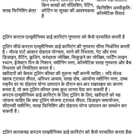
किन सतहों को पॉलिशिंग, पेंटिंग,
फिनिशिंग अस्वीकृति 
सतह फिनिशिंग क्षेत्र
कोटिंग या सुरक्षा की आवश्यकता
कॉस्मेटिक विवाद
है
टूलिंग कस्टम एल्यूमीनियम डाई कास्टिंग गुणवत्ता को कैसे प्रभावित करती है
टूलिंग सीधे कस्टम एल्यूमीनियम डाई कास्टिंग की गुणवत्ता सीमा निर्धारित करती
है। मोल्ड पार्ट आकार दोहराव योग्यता, भरने की स्थिरता, गेट और रनर
डिज़ाइन, वेंटिंग, कूलिंग, सरंध्रता जोखिम, सिकुड़ने का जोखिम, पार्टिंग लाइन
स्थान, ईजेक्टर पिन के निशान, मशीनिंग भत्ता, कॉस्मेटिक सतह गुणवत्ता और बैच
स्थिरता को नियंत्रित करता है।
खरीदारों को केवल टूलिंग कीमत की तुलना नहीं करनी चाहिए। यदि मोल्ड
खराब ट्रायल सैंपल, अस्थिर आयाम, सतह दोष, अपर्याप्त मशीनिंग भत्ता, उच्च
स्क्रैप दर या दोहराव योग्य उत्पादन के दौरान बार-बार रखरखाव का कारण
बनता है, तो कम टूलिंग कीमत उच्च कुल लागत पैदा कर सकती है।
कस्टम एल्यूमीनियम डाई कास्टिंग के लिए टूलिंग
के लिए, खरीदारों को यह
जांचना चाहिए कि क्या टूलिंग योजना ट्रायल सैंपल, डिज़ाइन समायोजन,
सीएनसी मशीनिंग, सतह फिनिशिंग और दोहराव योग्य उत्पादन का समर्थन कर
सकती है।
टूलिंग कारक
यह कस्टम एल्यूमीनियम डाई कास्टिंग को कैसे प्रभावित करता है
कम