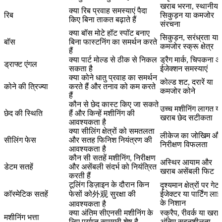
खराब भरना, स्थानीय
क्या रिब प्रवाह समस्याएं पैदा
रिब
सिकुड़न या कमजोर
किए बिना ताकत बढ़ाते हैं
संरचना
क्या बॉस मोटे हॉट स्पॉट बनाए
सिकुड़न, सरंध्रता या
बॉस
बिना फास्टनिंग का समर्थन करते
कमजोर स्क्रू क्षेत्र
हैं
क्या पार्ट मोल्ड से ठीक से निकल
ड्रैग मार्क, चिपकना 
ड्राफ्ट एंगल
सकता है
ईजेक्शन समस्याएं
क्या कोने धातु प्रवाह का समर्थन
कोल्ड शट, दरारें या
कोने की त्रिज्या
करते हैं और तनाव को कम करते
कमजोर कोने
हैं
कौन से छेद कास्ट किए जा सकते
उच्च मशीनिंग लागत या
छेद की स्थिति
हैं और किन्हें मशीनिंग की
खराब छेद सटीकता
आवश्यकता है
क्या सीलिंग क्षेत्रों को समतलता
लीकेज का जोखिम औ
सीलिंग फेस
और सतह फिनिश नियंत्रण की
निरीक्षण विफलता
आवश्यकता है
कौन सी सतहें मशीनिंग, निरीक्षण
अस्थिर आयाम और
डेटम सतहें
और असेंबली संदर्भ को नियंत्रित
खराब असेंबली फिट
करती हैं
टूलिंग डिज़ाइन के दौरान किन
दृश्यमान क्षेत्रों पर गेट,
कॉस्मेटिक सतहें
फेसों को外观 सुरक्षा की
ईजेक्टर या पार्टिंग ला
के निशान
आवश्यकता है
क्या अंतिम सीएनसी मशीनिंग के
स्क्रैप, रीवर्क या खरा
मशीनिंग भत्ता
लिए पर्याप्त सामग्री शेष है
अंतिम सहनशीलता