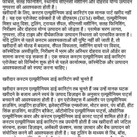
फीचर्स, सतह फिनिशिंग, स्थानीय सीएनसी मशीनिंग और दोहराव योग्य उत्पादन
गुणवत्ता की आवश्यकता होती है।
खरीदारों के लिए, कस्टम एल्यूमीनियम डाई कास्टिंग एक मानक पार्ट खरीद नहीं
है। यह एक प्रोजेक्ट वर्कफ़्लो है जो डीएफएम (DFM) समीक्षा, एल्यूमीनियम
मिश्र धातु दिशा, टूलिंग, ट्रायल सैंपल, सीएनसी मशीनिंग, सतह फिनिशिंग,
निरीक्षण और दोहराव योग्य उत्पादन को जोड़ता है। प्रत्येक चरण लागत,
गुणवत्ता, लीड टाइम और दीर्घकालिक उत्पादन स्थिरता को प्रभावित करता है।
यदि टूलिंग से पहले कस्टम आवश्यकताओं की पुष्टि नहीं की जाती है, तो
खरीदारों को मोल्ड में बदलाव, सैंपल विफलता, मशीनिंग दायरे पर विवाद,
कॉस्मेटिक अस्वीकृति, निरीक्षण में भ्रम और अस्थिर दोहराव वाले ऑर्डर का
सामना करना पड़ सकता है। एक सफल कस्टम एल्यूमीनियम डाई कास्टिंग
प्रोजेक्ट को विनिर्माण शुरू होने से पहले कार्यात्मक, कॉस्मेटिक और उत्पादन
आवश्यकताओं को स्पष्ट करना चाहिए।
खरीदार कस्टम एल्यूमीनियम डाई कास्टिंग क्यों चुनते हैं
खरीदार कस्टम एल्यूमीनियम डाई कास्टिंग तब चुनते हैं जब उन्हें मानक घटक
खरीदने के बजाय अपने स्वयं के उत्पाद डिज़ाइन के अनुसार एल्यूमीनियम पार्ट्स
बनवाने की आवश्यकता होती है। इन प्रोजेक्ट्स में आमतौर पर एल्यूमीनियम
हाउसिंग, लाइटिंग हाउसिंग, इलेक्ट्रॉनिक एन्क्लोजर, मोटर कवर, पंप बॉडी, हीट
सिंक हाउसिंग, माउंटिंग ब्रैकेट, ऑटोमोटिव एल्यूमीनियम पार्ट्स, औद्योगिक
एल्यूमीनियम कवर और कस्टम एल्यूमीनियम डाई कास्ट पार्ट्स शामिल होते हैं।
कस्टम एल्यूमीनियम डाई कास्टिंग तब उपयोगी होती है जब खरीदारों को जटिल
संरचना, हल्का डिज़ाइन, असेंबली फ़ंक्शन, सतह उपचार और बैच उत्पादन को
संयोजित करने की आवश्यकता होती है। यह टूलिंग के माध्यम से रिब, बॉस,