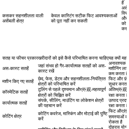
है
असें
विफ
कसकर सहनशीलता वाली
केवल कास्टिंग सटीक फिट आवश्यकताओं
और र
असेंबली क्षेत्र
को पूरा नहीं कर सकती
को 
करता
सतह या फीचर प्रकार
खरीदारों को इसे कैसे परिभाषित करना चाहिए
यह क्यों महत्व
अनावश्यक
जहां संभव हो गैर-कार्यात्मक सतहों को अस-
अस-कास्ट सतहें
मशीनिंग ला
कास्ट रखें
कम करता है
छेद, फेस, डेटम और सहनशीलता-नियंत्रित
फिट और फ़ंक्
मशीन किए गए सतहें
क्षेत्रों को परिभाषित करें
सुधार करता 
टूलिंग से पहले दृश्यमान और外观-महत्वपूर्ण
अंतिम外观 
कॉस्मेटिक सतहें
क्षेत्रों को चिह्नित करें
रक्षा करता है
संपर्क, सीलिंग, माउंटिंग या लोकेशन क्षेत्रों
उत्पाद प्रदर
कार्यात्मक सतहें
की पहचान करें
रक्षा करता है
फिट और
कोटिंग कवरेज, मास्किंग और मोटाई की पुष्टि
कोटिंग क्षेत्र
समस्याओं क
करें
रोकता है
दोहराव योग्य