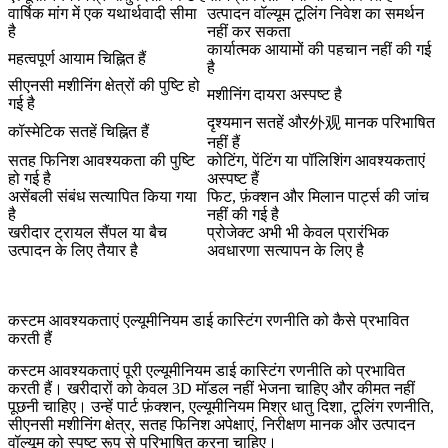
वार्षिक मांग में एक यथार्थवादी सीमा
उत्पादन वॉल्यूम टूलिंग निवेश का समर्थन
है
नहीं कर सकता
कार्यात्मक आयामों की पहचान नहीं की गई
महत्वपूर्ण आयाम चिह्नित हैं
है
सीएनसी मशीनिंग क्षेत्रों की पुष्टि हो
मशीनिंग दायरा अस्पष्ट है
गई है
दृश्यमान सतहें और外观 मानक परिभाषित
कॉस्मेटिक सतहें चिह्नित हैं
नहीं हैं
सतह फिनिश आवश्यकता की पुष्टि
कोटिंग, पेंटिंग या पॉलिशिंग आवश्यकताएं
हो गई है
अस्पष्ट हैं
असेंबली संबंध सत्यापित किया गया
फिट, फ़ंक्शन और मिलान पार्ट्स की जांच
है
नहीं की गई है
खरीदार ट्रायल सैंपल या बैच
प्रोजेक्ट अभी भी केवल प्रारंभिक
उत्पादन के लिए तैयार है
अवधारणा सत्यापन के लिए है
कस्टम आवश्यकताएं एल्यूमीनियम डाई कास्टिंग रणनीति को कैसे प्रभावित
करती हैं
कस्टम आवश्यकताएं पूरी एल्यूमीनियम डाई कास्टिंग रणनीति को प्रभावित
करती हैं। खरीदारों को केवल 3D मॉडल नहीं भेजना चाहिए और कीमत नहीं
पूछनी चाहिए। उन्हें पार्ट फ़ंक्शन, एल्यूमीनियम मिश्र धातु दिशा, टूलिंग रणनीति,
सीएनसी मशीनिंग क्षेत्र, सतह फिनिश अपेक्षाएं, निरीक्षण मानक और उत्पादन
वॉल्यूम को स्पष्ट रूप से परिभाषित करना चाहिए।