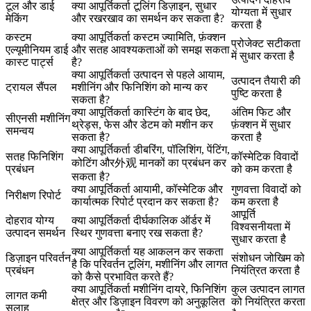
टूल और डाई
क्या आपूर्तिकर्ता टूलिंग डिज़ाइन, सुधार
योग्यता में सुधार
मेकिंग
और रखरखाव का समर्थन कर सकता है?
करता है
कस्टम
क्या आपूर्तिकर्ता कस्टम ज्यामिति, फ़ंक्शन
प्रोजेक्ट सटीकता
एल्यूमीनियम डाई
और सतह आवश्यकताओं को समझ सकता
में सुधार करता है
कास्ट पार्ट्स
है?
क्या आपूर्तिकर्ता उत्पादन से पहले आयाम,
उत्पादन तैयारी की
ट्रायल सैंपल
मशीनिंग और फिनिशिंग को मान्य कर
पुष्टि करता है
सकता है?
क्या आपूर्तिकर्ता कास्टिंग के बाद छेद,
अंतिम फिट और
सीएनसी मशीनिंग
थ्रेड्स, फेस और डेटम को मशीन कर
फ़ंक्शन में सुधार
समन्वय
सकता है?
करता है
क्या आपूर्तिकर्ता डीबरिंग, पॉलिशिंग, पेंटिंग,
सतह फिनिशिंग
कॉस्मेटिक विवादों
कोटिंग और外观 मानकों का प्रबंधन कर
प्रबंधन
को कम करता है
सकता है?
क्या आपूर्तिकर्ता आयामी, कॉस्मेटिक और
गुणवत्ता विवादों को
निरीक्षण रिपोर्ट
कार्यात्मक रिपोर्ट प्रदान कर सकता है?
कम करता है
आपूर्ति
दोहराव योग्य
क्या आपूर्तिकर्ता दीर्घकालिक ऑर्डर में
विश्वसनीयता में
उत्पादन समर्थन
स्थिर गुणवत्ता बनाए रख सकता है?
सुधार करता है
क्या आपूर्तिकर्ता यह आकलन कर सकता
डिज़ाइन परिवर्तन
संशोधन जोखिम को
है कि परिवर्तन टूलिंग, मशीनिंग और लागत
प्रबंधन
नियंत्रित करता है
को कैसे प्रभावित करते हैं?
क्या आपूर्तिकर्ता मशीनिंग दायरे, फिनिशिंग
कुल उत्पादन लागत
लागत कमी
क्षेत्र और डिज़ाइन विवरण को अनुकूलित
को नियंत्रित करता
सलाह