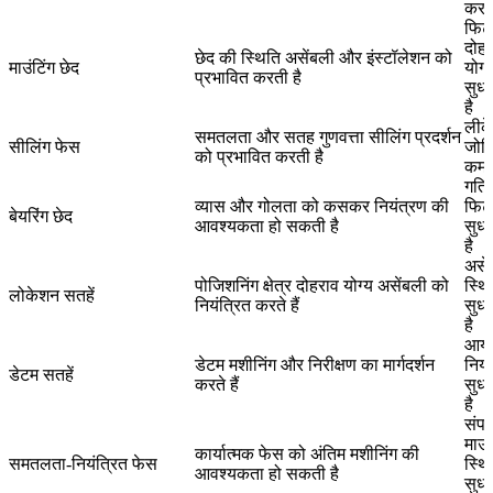
करता
फिट
दोहर
छेद की स्थिति असेंबली और इंस्टॉलेशन को
माउंटिंग छेद
योग्य
प्रभावित करती है
सुध
है
लीक
समतलता और सतह गुणवत्ता सीलिंग प्रदर्शन
सीलिंग फेस
जोख
को प्रभावित करती है
कम 
गति
व्यास और गोलता को कसकर नियंत्रण की
फिट 
बेयरिंग छेद
आवश्यकता हो सकती है
सुध
है
असें
पोजिशनिंग क्षेत्र दोहराव योग्य असेंबली को
स्थिर
लोकेशन सतहें
नियंत्रित करते हैं
सुध
है
आया
डेटम मशीनिंग और निरीक्षण का मार्गदर्शन
नियंत
डेटम सतहें
करते हैं
सुध
है
संपर
माउं
कार्यात्मक फेस को अंतिम मशीनिंग की
समतलता-नियंत्रित फेस
स्थिर
आवश्यकता हो सकती है
सुध