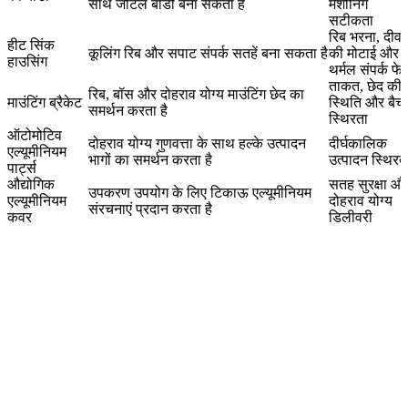
साथ जटिल बॉडी बना सकता है
मशीनिंग
सटीकता
रिब भरना, दीवा
हीट सिंक
कूलिंग रिब और सपाट संपर्क सतहें बना सकता है
की मोटाई और
हाउसिंग
थर्मल संपर्क फे
ताकत, छेद की
रिब, बॉस और दोहराव योग्य माउंटिंग छेद का
माउंटिंग ब्रैकेट
स्थिति और बैच
समर्थन करता है
स्थिरता
ऑटोमोटिव
दोहराव योग्य गुणवत्ता के साथ हल्के उत्पादन
दीर्घकालिक
एल्यूमीनियम
भागों का समर्थन करता है
उत्पादन स्थिरत
पार्ट्स
औद्योगिक
सतह सुरक्षा औ
उपकरण उपयोग के लिए टिकाऊ एल्यूमीनियम
एल्यूमीनियम
दोहराव योग्य
संरचनाएं प्रदान करता है
कवर
डिलीवरी