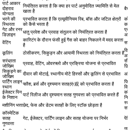
पार्ट आकार
नियंत्रित करता है कि क्या हर पार्ट अनुमोदित ज्यामिति से मेल
दोहराव
बैच
खाता है
योग्यता
भरने की
प्रभावित करता है कि एल्यूमीनियम रिब, बॉस और जटिल क्षेत्रों
कोल
स्थिरता
को कैसे भरता है
कम
गेट और रनर
प्र
धातु प्रवेश और प्रवाह संतुलन को नियंत्रित करता है
डिज़ाइन
अस
कास्टिंग के दौरान फंसी हुई गैस को बाहर निकलने में मदद करता
वेंटिंग
सरं
है
विक
कूलिंग
ठोसीकरण, सिकुड़न और आयामी स्थिरता को नियंत्रित करता है
आय
सरंध्रता
सीए
प्रवाह, वेंटिंग, ओवरफ्लो और प्रक्रिया योजना से प्रभावित
जोखिम
छिद
सिकुड़ने का
दीवार की मोटाई, स्थानीय मोटे हिस्सों और कूलिंग से प्रभावित
आं
जोखिम
पार्टिंग लाइन
फिन
फ्लैश, बर्र्स और दृश्यमान सतह外观 को प्रभावित करता है
स्थान
विव
ईजेक्टर पिन
कॉस
पार्ट रिलीज और दृश्यमान सतह गुणवत्ता को प्रभावित करते हैं
के निशान
नि
स्क
मशीनिंग भत्ता
छेद, फेस और डेटम सतहों के लिए स्टॉक छोड़ता है
सह
कॉस्मेटिक
सतह
गेट, ईजेक्टर, पार्टिंग लाइन और सतह योजना पर निर्भर
पें
गुणवत्ता
गुण