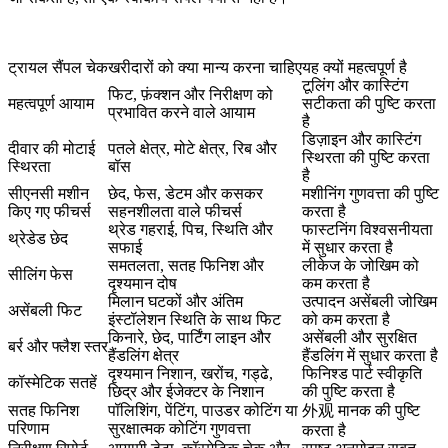
ट्रायल सैंपल चेक
खरीदारों को क्या मान्य करना चाहिए
यह क्यों महत्वपूर्ण है
टूलिंग और कास्टिंग
फिट, फ़ंक्शन और निरीक्षण को
महत्वपूर्ण आयाम
सटीकता की पुष्टि करता
प्रभावित करने वाले आयाम
है
डिज़ाइन और कास्टिंग
दीवार की मोटाई
पतले क्षेत्र, मोटे क्षेत्र, रिब और
स्थिरता की पुष्टि करता
स्थिरता
बॉस
है
सीएनसी मशीन
छेद, फेस, डेटम और कसकर
मशीनिंग गुणवत्ता की पुष्टि
किए गए फीचर्स
सहनशीलता वाले फीचर्स
करता है
थ्रेड गहराई, पिच, स्थिति और
फास्टनिंग विश्वसनीयता
थ्रेडेड छेद
सफाई
में सुधार करता है
समतलता, सतह फिनिश और
लीकेज के जोखिम को
सीलिंग फेस
दृश्यमान दोष
कम करता है
मिलान घटकों और अंतिम
उत्पादन असेंबली जोखिम
असेंबली फिट
इंस्टॉलेशन स्थिति के साथ फिट
को कम करता है
किनारे, छेद, पार्टिंग लाइन और
असेंबली और सुरक्षित
बर्र और फ्लैश स्तर
हैंडलिंग क्षेत्र
हैंडलिंग में सुधार करता है
दृश्यमान निशान, खरोंच, गड्ढे,
फिनिश्ड पार्ट स्वीकृति
कॉस्मेटिक सतहें
छिद्र और ईजेक्टर के निशान
की पुष्टि करता है
सतह फिनिश
पॉलिशिंग, पेंटिंग, पाउडर कोटिंग या
外观 मानक की पुष्टि
परिणाम
सुरक्षात्मक कोटिंग गुणवत्ता
करता है