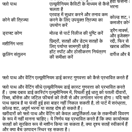
हवा फंसना 
फ्लो पाथ
एल्यूमीनियम कैविटी के माध्यम से कैसे
भरना
चलता है
प्रवाह में सुधार करने और तनाव कम
कोल्ड शट, दरा
कोने की त्रिज्या
करने के लिए उपयुक्त त्रिज्या का
कमजोर कोने
उपयोग करें
ड्रैग मार्क्स
ड्राफ्ट कोण
मोल्ड से पार्ट रिलीज की पुष्टि करें
और इजेक्शन 
छिद्रों, सतहों और डेटम सतहों के
रद्दी, फिर से
मशीनिंग भत्ता
लिए पर्याप्त सामग्री छोड़ें
खराब अंतिम
हॉट स्पॉट और ठोसीकरण नियंत्रण
कूलिंग संतुलन
वार्पेज और बै
की समीक्षा करें
फ्लो पाथ और वेंटिंग एल्यूमीनियम डाई कास्ट गुणवत्ता को कैसे प्रभावित करते हैं
फ्लो पाथ और वेंटिंग सीधे एल्यूमीनियम डाई कास्ट गुणवत्ता को प्रभावित करते
हैं। उच्च दबाव डाई कास्टिंग एल्यूमीनियम में, पिघली हुई धातु को पतली दीवारों,
रिब्स, बॉसेस और जटिल फीचर्स को तेजी से और लगातार भरना होगा। यदि फ्लो
पाथ खराब है या फंसी हुई हवा बाहर नहीं निकल सकती है, तो पार्ट में सरंध्रता,
कोल्ड शट, अपूर्ण भरना या सतह दोष हो सकते हैं।
खरीदारों को फ्लो पाथ और वेंटिंग को केवल आपूर्तिकर्ता-पक्ष के तकनीकी विवरण
के रूप में नहीं मानना चाहिए। ये निर्णय यह प्रभावित करते हैं कि क्या कार्यात्मक
सतहों को सुरक्षित रूप से मशीन किया जा सकता है, क्या दृश्य सतहें स्वीकार्य हैं
और क्या बैच उत्पादन स्थिर रह सकता है।