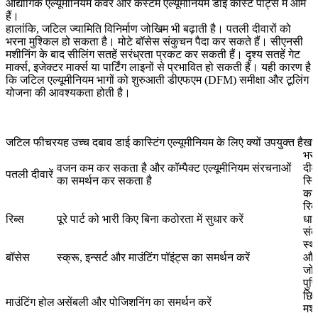
औद्योगिक एल्यूमीनियम कवर और कस्टम एल्यूमीनियम डाई कास्ट पार्ट्स में आम
हैं।
हालांकि, जटिल ज्यामिति विनिर्माण जोखिम भी बढ़ाती है। पतली दीवारों को
भरना मुश्किल हो सकता है। मोटे बॉसेस संकुचन पैदा कर सकते हैं। सीएनसी
मशीनिंग के बाद सीलिंग सतहें सरंध्रता प्रकट कर सकती हैं। दृश्य सतहें गेट
मार्क्स, इजेक्टर मार्क्स या पार्टिंग लाइनों से प्रभावित हो सकती हैं। यही कारण है
कि जटिल एल्यूमीनियम भागों को शुरुआती डीएफएम (DFM) समीक्षा और टूलिंग
योजना की आवश्यकता होती है।
जटिल फीचर
यह उच्च दबाव डाई कास्टिंग एल्यूमीनियम के लिए क्यों उपयुक्त है
खरी
भरन
वजन कम कर सकता है और कॉम्पैक्ट एल्यूमीनियम संरचनाओं
दीव
पतली दीवारें
का समर्थन कर सकता है
स्थ
करें
रि
रिब्स
पूरे पार्ट को भारी किए बिना कठोरता में सुधार करें
धात
संत
स्थ
बॉसेस
स्क्रू, इन्सर्ट और माउंटिंग पॉइंट्स का समर्थन करें
और
जोख
पुष
छिद
माउंटिंग होल
असेंबली और पोजिशनिंग का समर्थन करें
मशी