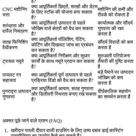
है?
क्या आपूर्तिकर्ता छिद्रों, सतहों और डेटम
CNC मशीनिंग
मशीनिंग की कमी और
के लिए स्टॉक की योजना बना सकता
भत्ता
रीवर्क को रोकता है
है?
क्या आपूर्तिकर्ता उत्पादन से पहले
कार्यात्मक और सौंदर्य
सरंध्रता और
जोखिम वाले क्षेत्रों को वैध कर सकता
गुणवत्ता की रक्षा
वार्पेज नियंत्रण
है?
करता है
क्या आपूर्तिकर्ता पॉलिशिंग, पेंटिंग,
सतह फिनिशिंग
सौंदर्य विवादों को कम
कोटिंग और दिखावट जांच का प्रबंधन
वैधीकरण
करता है
कर सकता है?
क्या आपूर्तिकर्ता निरीक्षण और सुधार
शुरुआती परियोजना
ट्रायल नमूने
कार्यों के साथ नमूने प्रदान कर सकता
तैयारी की पुष्टि करता
है?
है
बड़े पैमाने पर उत्पादन
पायलट रन
क्या आपूर्तिकर्ता पूर्ण उत्पादन से पहले
जोखिम को कम
सहायता
प्रक्रिया विंडो को वैध कर सकता है?
करता है
क्या आपूर्तिकर्ता आयाम, सतह गुणवत्ता
पुनरावृत्त उत्पादन
दीर्घकालिक सहयोग
और डिलीवरी स्थिरता बनाए रख सकता
गुणवत्ता
का समर्थन करता है
है?
अक्सर पूछे जाने वाले प्रश्न (FAQ)
खरीदार पतली दीवार वाली हाउसिंग के लिए उच्च दबाव डाई कास्टिंग
एल्यूमीनियम का उपयोग कैसे कर सकते हैं?