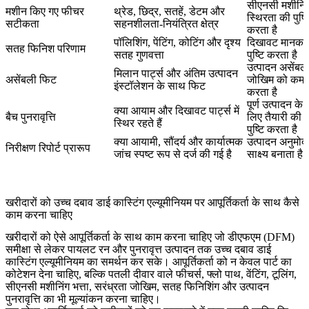
सीएनसी मशीनिं
मशीन किए गए फीचर
थ्रेड, छिद्र, सतहें, डेटम और
स्थिरता की पुष्ट
सटीकता
सहनशीलता-नियंत्रित क्षेत्र
करता है
पॉलिशिंग, पेंटिंग, कोटिंग और दृश्य
दिखावट मानक 
सतह फिनिश परिणाम
सतह गुणवत्ता
पुष्टि करता है
उत्पादन असेंबल
मिलान पार्ट्स और अंतिम उत्पादन
असेंबली फिट
जोखिम को कम
इंस्टॉलेशन के साथ फिट
करता है
पूर्ण उत्पादन के
क्या आयाम और दिखावट पार्ट्स में
बैच पुनरावृत्ति
लिए तैयारी की
स्थिर रहते हैं
पुष्टि करता है
क्या आयामी, सौंदर्य और कार्यात्मक
उत्पादन अनुमोद
निरीक्षण रिपोर्ट प्रारूप
जांच स्पष्ट रूप से दर्ज की गई है
साक्ष्य बनाता है
खरीदारों को उच्च दबाव डाई कास्टिंग एल्यूमीनियम पर आपूर्तिकर्ता के साथ कैसे
काम करना चाहिए
खरीदारों को ऐसे आपूर्तिकर्ता के साथ काम करना चाहिए जो डीएफएम (DFM)
समीक्षा से लेकर पायलट रन और पुनरावृत्त उत्पादन तक उच्च दबाव डाई
कास्टिंग एल्यूमीनियम का समर्थन कर सके। आपूर्तिकर्ता को न केवल पार्ट का
कोटेशन देना चाहिए, बल्कि पतली दीवार वाले फीचर्स, फ्लो पाथ, वेंटिंग, टूलिंग,
सीएनसी मशीनिंग भत्ता, सरंध्रता जोखिम, सतह फिनिशिंग और उत्पादन
पुनरावृत्ति का भी मूल्यांकन करना चाहिए।