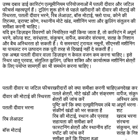
उच्च दबाव डाई कास्टिंग एल्यूमीनियम परियोजनाओं में पतली दीवार और जटिल
फीचर्स महत्वपूर्ण हैं। टूलिंग शुरू होने से पहले खरीदारों को दीवार की मोटाई की
स्थिरता, पतली दीवार भरने, रिब लेआउट, बॉस मोटाई, फ्लो पाथ, कोने की
त्रिज्या, ड्राफ्ट कोण, स्थानीय मोटे खंड, मशीनिंग भत्ता और कूलिंग संतुलन की
समीक्षा करनी चाहिए।
यदि इन डिज़ाइन विवरणों को नियंत्रित नहीं किया जाता है, तो कास्टिंग में अपूर्ण
भरने, कोल्ड शट, सरंध्रता, संकुचन, वार्पेज, कमजोर संरचना, सतह के निशान
और बैच अस्थिरता हो सकती है। ये समस्याएं ट्रायल नमूनों, सीएनसी मशीनिंग
या पायलट रन उत्पादन तक पूरी तरह से दिखाई नहीं दे सकती हैं।
एक अच्छा पतली दीवार वाला डिज़ाइन न केवल वजन कम करना चाहिए। इसे
स्थिर धातु प्रवाह, संतुलित कूलिंग, उचित शक्ति और कार्यात्मक मशीनिंग क्षेत्रों
के लिए पर्याप्त सामग्री का भी समर्थन करना चाहिए।
पतली दीवार या जटिल फीचर
खरीदारों को क्या समीक्षा करनी चाहिए
अनदेखा करन
पतले क्षेत्रों, मोटे खंडों और संक्रमण
वार्पेज, संक
दीवार की मोटाई की स्थिरता
क्षेत्रों की जांच करें
अस्थिर आया
पुष्टि करें कि क्या एल्यूमीनियम लंबे या
अपूर्ण भरना 
पतली दीवार भरना
संकीर्ण खंडों को भर सकता है
शट
रिब की मोटाई, स्थान और प्रवाह
खराब भरना 
रिब लेआउट
सहायता की समीक्षा करें
संरचना
फास्टनिंग क्षेत्रों और स्थानीय हॉट
संकुचन, सरं
बॉस मोटाई
स्पॉट की जांच करें
सतह के निश
समीक्षा करें कि पिघला हुआ