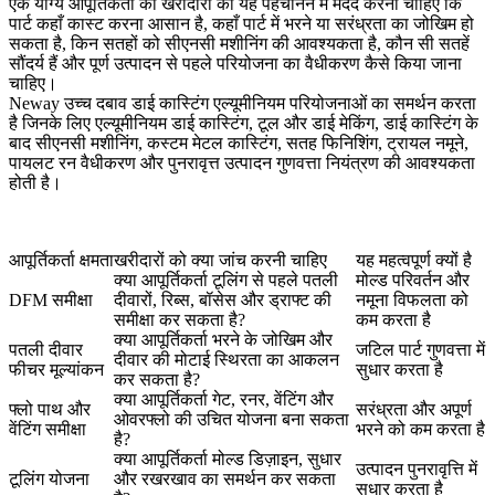
एक योग्य आपूर्तिकर्ता को खरीदारों को यह पहचानने में मदद करनी चाहिए कि
पार्ट कहाँ कास्ट करना आसान है, कहाँ पार्ट में भरने या सरंध्रता का जोखिम हो
सकता है, किन सतहों को सीएनसी मशीनिंग की आवश्यकता है, कौन सी सतहें
सौंदर्य हैं और पूर्ण उत्पादन से पहले परियोजना का वैधीकरण कैसे किया जाना
चाहिए।
Neway उच्च दबाव डाई कास्टिंग एल्यूमीनियम परियोजनाओं का समर्थन करता
है जिनके लिए एल्यूमीनियम डाई कास्टिंग, टूल और डाई मेकिंग, डाई कास्टिंग के
बाद सीएनसी मशीनिंग, कस्टम मेटल कास्टिंग, सतह फिनिशिंग, ट्रायल नमूने,
पायलट रन वैधीकरण और पुनरावृत्त उत्पादन गुणवत्ता नियंत्रण की आवश्यकता
होती है।
आपूर्तिकर्ता क्षमता
खरीदारों को क्या जांच करनी चाहिए
यह महत्वपूर्ण क्यों है
क्या आपूर्तिकर्ता टूलिंग से पहले पतली
मोल्ड परिवर्तन और
DFM समीक्षा
दीवारों, रिब्स, बॉसेस और ड्राफ्ट की
नमूना विफलता को
समीक्षा कर सकता है?
कम करता है
क्या आपूर्तिकर्ता भरने के जोखिम और
पतली दीवार
जटिल पार्ट गुणवत्ता में
दीवार की मोटाई स्थिरता का आकलन
फीचर मूल्यांकन
सुधार करता है
कर सकता है?
क्या आपूर्तिकर्ता गेट, रनर, वेंटिंग और
फ्लो पाथ और
सरंध्रता और अपूर्ण
ओवरफ्लो की उचित योजना बना सकता
वेंटिंग समीक्षा
भरने को कम करता है
है?
क्या आपूर्तिकर्ता मोल्ड डिज़ाइन, सुधार
उत्पादन पुनरावृत्ति में
टूलिंग योजना
और रखरखाव का समर्थन कर सकता
सुधार करता है