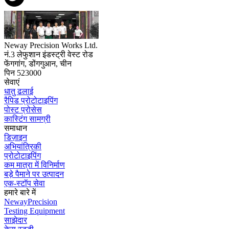
Neway Precision Works Ltd.
नं.3 लेफुशान इंडस्ट्री वेस्ट रोड
फेंगगांग, डोंगगुआन, चीन
पिन 523000
सेवाएं
धातु ढलाई
रैपिड प्रोटोटाइपिंग
पोस्ट प्रोसेस
कास्टिंग सामग्री
समाधान
डिज़ाइन
अभियांत्रिकी
प्रोटोटाइपिंग
कम मात्रा में विनिर्माण
बड़े पैमाने पर उत्पादन
एक-स्टॉप सेवा
हमारे बारे में
NewayPrecision
Testing Equipment
साझेदार