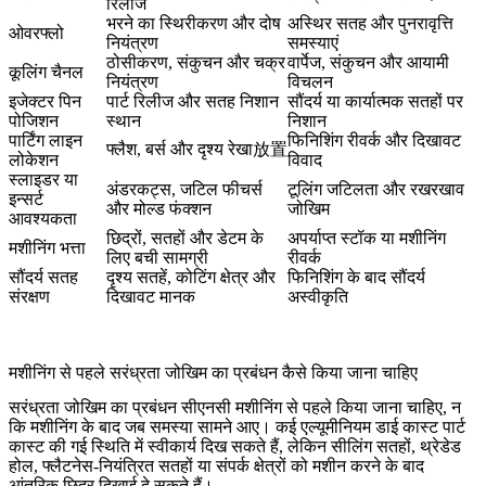
रिलीज
भरने का स्थिरीकरण और दोष
अस्थिर सतह और पुनरावृत्ति
ओवरफ्लो
नियंत्रण
समस्याएं
ठोसीकरण, संकुचन और चक्र
वार्पेज, संकुचन और आयामी
कूलिंग चैनल
नियंत्रण
विचलन
इजेक्टर पिन
पार्ट रिलीज और सतह निशान
सौंदर्य या कार्यात्मक सतहों पर
पोजिशन
स्थान
निशान
पार्टिंग लाइन
फिनिशिंग रीवर्क और दिखावट
फ्लैश, बर्स और दृश्य रेखा放置
लोकेशन
विवाद
स्लाइडर या
अंडरकट्स, जटिल फीचर्स
टूलिंग जटिलता और रखरखाव
इन्सर्ट
और मोल्ड फंक्शन
जोखिम
आवश्यकता
छिद्रों, सतहों और डेटम के
अपर्याप्त स्टॉक या मशीनिंग
मशीनिंग भत्ता
लिए बची सामग्री
रीवर्क
सौंदर्य सतह
दृश्य सतहें, कोटिंग क्षेत्र और
फिनिशिंग के बाद सौंदर्य
संरक्षण
दिखावट मानक
अस्वीकृति
मशीनिंग से पहले सरंध्रता जोखिम का प्रबंधन कैसे किया जाना चाहिए
सरंध्रता जोखिम का प्रबंधन सीएनसी मशीनिंग से पहले किया जाना चाहिए, न
कि मशीनिंग के बाद जब समस्या सामने आए। कई एल्यूमीनियम डाई कास्ट पार्ट
कास्ट की गई स्थिति में स्वीकार्य दिख सकते हैं, लेकिन सीलिंग सतहों, थ्रेडेड
होल, फ्लैटनेस-नियंत्रित सतहों या संपर्क क्षेत्रों को मशीन करने के बाद
आंतरिक छिद्र दिखाई दे सकते हैं।