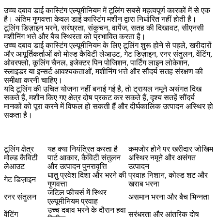
उच्च दबाव डाई कास्टिंग एल्यूमीनियम में टूलिंग सबसे महत्वपूर्ण कारकों में से एक
है। अंतिम गुणवत्ता केवल डाई कास्टिंग मशीन द्वारा निर्धारित नहीं होती है।
टूलिंग डिज़ाइन भरने, सरंध्रता, संकुचन, वार्पेज, सतह की दिखावट, सीएनसी
मशीनिंग भत्ते और बैच स्थिरता को प्रभावित करता है।
उच्च दबाव डाई कास्टिंग एल्यूमीनियम के लिए टूलिंग
शुरू होने से पहले, खरीदारों
और आपूर्तिकर्ताओं को मोल्ड कैविटी लेआउट, गेट डिज़ाइन, रनर संतुलन, वेंटिंग,
ओवरफ्लो, कूलिंग चैनल, इजेक्टर पिन पोजिशन, पार्टिंग लाइन लोकेशन,
स्लाइडर या इन्सर्ट आवश्यकताओं, मशीनिंग भत्ते और सौंदर्य सतह संरक्षण की
समीक्षा करनी चाहिए।
यदि टूलिंग की उचित योजना नहीं बनाई गई है, तो ट्रायल नमूने असंगत दिख
सकते हैं, मशीन किए गए क्षेत्र दोष प्रकट कर सकते हैं, दृश्य सतहें सौंदर्य
मानकों को पूरा करने में विफल हो सकती हैं और दीर्घकालिक उत्पादन अस्थिर हो
सकता है।
टूलिंग क्षेत्र
यह क्या नियंत्रित करता है
कमजोर होने पर खरीदार जोखिम
मोल्ड कैविटी
पार्ट आकार, कैविटी संतुलन
अस्थिर नमूने और असंगत
लेआउट
और उत्पादन पुनरावृत्ति
उत्पादन
धातु प्रवेश दिशा और भरने की
प्रवाह निशान, कोल्ड शट और
गेट डिज़ाइन
गुणवत्ता
खराब भरना
जटिल फीचर्स में स्थिर
रनर संतुलन
असमान भरना और बैच भिन्नता
एल्यूमीनियम प्रवाह
उच्च दबाव भरने के दौरान हवा
वेंटिंग
सरंध्रता और आंतरिक दोष