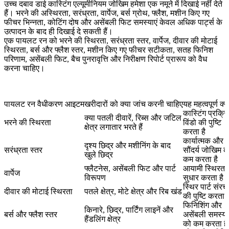
उच्च दबाव डाई कास्टिंग एल्यूमीनियम जोखिम हमेशा एक नमूने में दिखाई नहीं देते
हैं। भरने की अस्थिरता, सरंध्रता, वार्पेज, बर्स ग्रोथ, फ्लैश, मशीन किए गए
फीचर भिन्नता, कोटिंग दोष और असेंबली फिट समस्याएं केवल अधिक पार्ट्स के
उत्पादन के बाद ही दिखाई दे सकती हैं।
एक पायलट रन को भरने की स्थिरता, सरंध्रता स्तर, वार्पेज, दीवार की मोटाई
स्थिरता, बर्स और फ्लैश स्तर, मशीन किए गए फीचर सटीकता, सतह फिनिश
परिणाम, असेंबली फिट, बैच पुनरावृत्ति और निरीक्षण रिपोर्ट प्रारूप को वैध
करना चाहिए।
पायलट रन वैधीकरण आइटम
खरीदारों को क्या जांच करनी चाहिए
यह महत्वपूर्ण क्यो
कास्टिंग प्रक्रि
क्या पतली दीवारें, रिब्स और जटिल
भरने की स्थिरता
विंडो की पुष्टि
क्षेत्र लगातार भरते हैं
करता है
कार्यात्मक और
दृश्य छिद्र और मशीनिंग के बाद
सरंध्रता स्तर
सौंदर्य जोखिम क
खुले छिद्र
कम करता है
फ्लैटनेस, असेंबली फिट और पार्ट
आयामी स्थिरता म
वार्पेज
विरूपण
सुधार करता है
स्थिर पार्ट संरच
दीवार की मोटाई स्थिरता
पतले क्षेत्र, मोटे क्षेत्र और रिब खंड
की पुष्टि करता ह
फिनिशिंग और
किनारे, छिद्र, पार्टिंग लाइनें और
बर्स और फ्लैश स्तर
असेंबली समस्य
हैंडलिंग क्षेत्र
को कम करता है