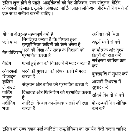
टूलिंग शुरू होने से पहले, आपूर्तिकर्ता को गेट पोजिशन, रनर संतुलन, वेंटिंग,
ओवरफ्लो डिज़ाइन, कूलिंग लेआउट, पार्टिंग लाइन लोकेशन और मशीनिंग भत्ते की
एक साथ समीक्षा करनी चाहिए।
योजना क्षेत्र
यह महत्वपूर्ण क्यों है
खरीदार की चिंता
नियंत्रित करता है कि पिघला हुआ
फ्लो पाथ
अपूर्ण भरने से बचें
एल्यूमीनियम कैविटी को कैसे भरता है
भरने की दिशा और सतह के निशानों को
कार्यात्मक और दृश्य
गेट पोजिशन
प्रभावित करता है
क्षेत्रों की रक्षा करें
सरंध्रता जोखिम कम
वेंटिंग
फंसी हुई हवा को निकालने में मदद करता है
करें
ओवरफ्लो
भरने की गुणवत्ता को स्थिर करने में मदद
पुनरावृत्ति में सुधार करें
डिज़ाइन
करता है
कूलिंग
आयामी स्थिरता में
संकुचन और वार्पेज को प्रभावित करता है
लेआउट
सुधार करें
पार्टिंग
दिखावट और फिनिशिंग को प्रभावित करता
सौंदर्य विवादों से बचें
लाइन
है
मशीनिंग
कास्टिंग के बाद कार्यात्मक सतहों की रक्षा
पोस्ट-मशीनिंग जोखिम
भत्ता
करता है
कम करें
टूलिंग को उच्च दबाव डाई कास्टिंग एल्यूमीनियम का समर्थन कैसे करना चाहिए