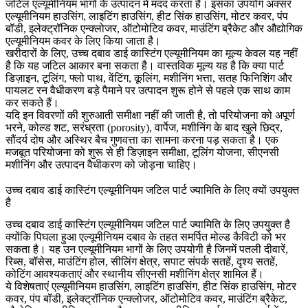
जटिल एल्यूमीनियम भागों के उत्पादन में मदद करता है। इसका उपयोग अक्सर
एल्यूमीनियम हाउसिंग, लाइटिंग हाउसिंग, हीट सिंक हाउसिंग, मोटर कवर, पंप
बॉडी, इलेक्ट्रॉनिक एन्क्लोजर, ऑटोमोटिव कवर, माउंटिंग ब्रैकेट और औद्योगिक
एल्यूमीनियम कवर के लिए किया जाता है।
खरीदारों के लिए, उच्च दबाव डाई कास्टिंग एल्यूमीनियम का मूल्य केवल यह नहीं
है कि यह जटिल आकार बना सकता है। वास्तविक मूल्य यह है कि क्या पार्ट
डिज़ाइन, टूलिंग, फ्लो पाथ, वेंटिंग, कूलिंग, मशीनिंग भत्ता, सतह फिनिशिंग और
पायलट रन वैधीकरण बड़े पैमाने पर उत्पादन शुरू होने से पहले एक साथ काम
कर सकते हैं।
यदि इन विवरणों की शुरुआती समीक्षा नहीं की जाती है, तो परियोजना को अपूर्ण
भरने, कोल्ड शट, सरंध्रता (porosity), वार्पेज, मशीनिंग के बाद खुले छिद्र,
सौंदर्य दोष और अस्थिर बैच गुणवत्ता का सामना करना पड़ सकता है। एक
मजबूत परियोजना को शुरू से ही डिज़ाइन समीक्षा, टूलिंग योजना, सीएनसी
मशीनिंग और उत्पादन वैधीकरण को जोड़ना चाहिए।
उच्च दबाव डाई कास्टिंग एल्यूमीनियम जटिल पार्ट ज्यामिति के लिए क्यों उपयुक्त
है
उच्च दबाव डाई कास्टिंग एल्यूमीनियम जटिल पार्ट ज्यामिति के लिए उपयुक्त है
क्योंकि पिघला हुआ एल्यूमीनियम दबाव के तहत समर्पित मोल्ड कैविटी को भर
सकता है। यह उन एल्यूमीनियम भागों के लिए उपयोगी है जिनमें पतली दीवारें,
रिब्स, बॉसेस, माउंटिंग होल, सीलिंग क्षेत्र, सपाट संपर्क सतहें, दृश्य सतहें,
कोटिंग आवश्यकताएं और स्थानीय सीएनसी मशीनिंग क्षेत्र शामिल हैं।
ये विशेषताएं एल्यूमीनियम हाउसिंग, लाइटिंग हाउसिंग, हीट सिंक हाउसिंग, मोटर
कवर, पंप बॉडी, इलेक्ट्रॉनिक एन्क्लोजर, ऑटोमोटिव कवर, माउंटिंग ब्रैकेट,