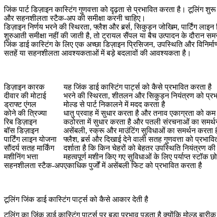
जिंक पार्ट डिज़ाइन कास्टिंग गुणवत्ता को दृढ़ता से प्रभावित करता है। टूलिंग शुरू
और सहनशीलता स्टैक-अप की समीक्षा करनी चाहिए।
डिज़ाइन निर्णय भरने की स्थिरता, फ्लैश और बर्र्स, सिकुड़न जोखिम, पार्टिंग लाइ
शुरुआती समीक्षा नहीं की जाती है, तो ट्रायल सैंपल या बैच उत्पादन के दौरान समस
जिंक डाई कास्टिंग के लिए एक अच्छा डिज़ाइन प्रिसिजन, उपस्थिति और विनिर्मा
सतहें या सहनशीलता आवश्यकताओं में बड़े बदलावों की आवश्यकता है।
डिज़ाइन कारक
यह जिंक डाई कास्टिंग पार्ट्स को कैसे प्रभावित करता है
दीवार की मोटाई
भरने की स्थिरता, शीतलन और सिकुड़न नियंत्रण को प्रभ
ड्राफ्ट एंगल
मोल्ड से पार्ट निकालने में मदद करता है
कोने की त्रिज्या
धातु प्रवाह में सुधार करता है और तनाव एकाग्रता को कम
रिब डिज़ाइन
कठोरता में सुधार करता है और पतली संरचनाओं का समर्थ
बॉस डिज़ाइन
असेंबली, स्क्रू और माउंटिंग सुविधाओं का समर्थन करता ह
पार्टिंग लाइन योजना
फ्लैश, बर्र्स और दिखाई देने वाली सतह गुणवत्ता को प्रभाव
सौंदर्य सतह मार्किंग
दर्शाता है कि किन चेहरों को बेहतर उपस्थिति नियंत्रण क
मशीनिंग भत्ता
महत्वपूर्ण मशीन किए गए सुविधाओं के लिए पर्याप्त स्टॉक छो
सहनशीलता स्टैक-अप
एकाधिक पुर्जों में असेंबली फिट को प्रभावित करता है
टूलिंग जिंक डाई कास्टिंग पार्ट्स को कैसे आकार देती है
टूलिंग का जिंक डाई कास्टिंग पार्ट्स पर बड़ा प्रभाव पड़ता है क्योंकि मोल्ड बा