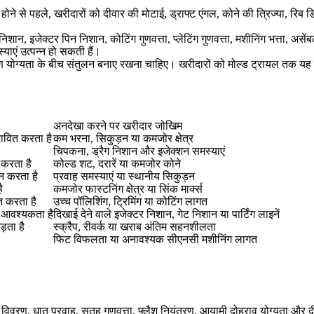
 होने से पहले, खरीदारों को दीवार की मोटाई, ड्राफ्ट एंगल, कोने की त्रिज्या, रिब ड
न निशान, इजेक्टर पिन निशान, कोटिंग गुणवत्ता, प्लेटिंग गुणवत्ता, मशीनिंग भत्ता,
्याएं उत्पन्न हो सकती हैं।
ण योग्यता के बीच संतुलन बनाए रखना चाहिए। खरीदारों को मोल्ड ट्रायल तक यह प
अनदेखा करने पर खरीदार जोखिम
ावित करता है
कम भरना, सिकुड़न या कमजोर क्षेत्र
चिपकना, ड्रैग निशान और इजेक्शन समस्याएं
 करता है
कोल्ड शट, दरारें या कमजोर कोने
न करता है
प्रवाह समस्याएं या स्थानीय सिकुड़न
ै
कमजोर फास्टनिंग क्षेत्र या सिंक मार्क्स
ित करता है
उच्च पॉलिशिंग, ट्रिमिंग या कोटिंग लागत
ी आवश्यकता है
दिखाई देने वाले इजेक्टर निशान, गेट निशान या पार्टिंग लाइनें
ड़ता है
स्क्रैप, रीवर्क या खराब अंतिम सहनशीलता
फिट विफलता या अनावश्यक सीएनसी मशीनिंग लागत
रीक विवरण, धातु प्रवाह, सतह गुणवत्ता, फ्लैश नियंत्रण, आयामी दोहराव योग्यता और 