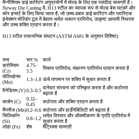
मैग्नीशियम डाई कास्टिंग अनुप्रयोगों में मोल्ड के लिए एक पसंदीदा सामग्री है।
Neway Die Casting
में, H13 स्टील का व्यापक रूप से
मोल्ड बेस घटकों
और
कोर इन्सर्ट के लिए किया जाता है, जो उच्च-दबाव डाई कास्टिंग और प्लास्टिक
इंजेक्शन मोल्डिंग टूल में बेहतर थर्मल थकान प्रतिरोध, उत्कृष्ट आयामी स्थिरता
और उच्च शक्ति प्रदान करता है।
H13 स्टील रासायनिक संघटन (ASTM A681 के अनुसार विशिष्ट)
तत्व
भार %
कार्य
क्रोमियम
4.75–
घिसाव प्रतिरोध, संक्षारण प्रतिरोध प्रदान करता है
(Cr)
5.5
मोलिब्डेनम
1.3–1.8
ऊंचे तापमान पर शक्ति में सुधार करता है
(Mo)
दानेदार संरचना को परिष्कृत करता है और कठोरता
वैनेडियम (V)
0.3–0.5
बढ़ाता है
0.32–
कार्बन (C)
कठोरता और शक्ति प्रदान करता है
0.45
मैंगनीज (Mn)
0.2–0.6
कठोरता और हार्डेनेबिलिटी को बढ़ाता है
सिलिकॉन
थर्मल विस्तार और ऑक्सीकरण के प्रति प्रतिरोध में
0.8–1.2
(Si)
सुधार करता है
लोहा (Fe)
शेष
मैट्रिक्स सामग्री