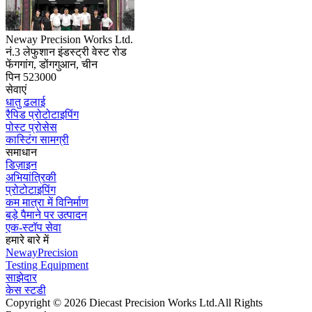
Neway Precision Works Ltd.
नं.3 लेफुशान इंडस्ट्री वेस्ट रोड
फेंगगांग, डोंगगुआन, चीन
पिन 523000
सेवाएं
धातु ढलाई
रैपिड प्रोटोटाइपिंग
पोस्ट प्रोसेस
कास्टिंग सामग्री
समाधान
डिज़ाइन
अभियांत्रिकी
प्रोटोटाइपिंग
कम मात्रा में विनिर्माण
बड़े पैमाने पर उत्पादन
एक-स्टॉप सेवा
हमारे बारे में
NewayPrecision
Testing Equipment
साझेदार
केस स्टडी
Copyright © 2026 Diecast Precision Works Ltd.
All Rights