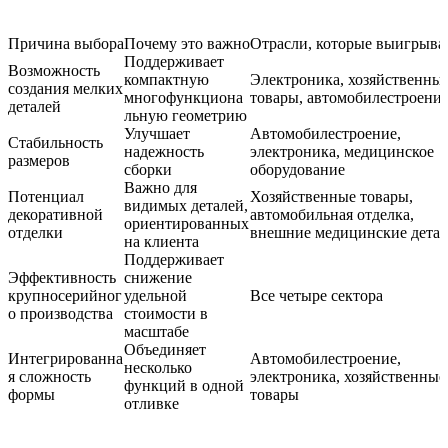
Причина выбора
Почему это важно
Отрасли, которые выигрыв
Поддерживает
Возможность
компактную
Электроника, хозяйственны
создания мелких
многофункциона
товары, автомобилестроени
деталей
льную геометрию
Улучшает
Автомобилестроение,
Стабильность
надежность
электроника, медицинское
размеров
сборки
оборудование
Важно для
Потенциал
Хозяйственные товары,
видимых деталей,
декоративной
автомобильная отделка,
ориентированных
отделки
внешние медицинские дета
на клиента
Поддерживает
Эффективность
снижение
крупносерийног
удельной
Все четыре сектора
о производства
стоимости в
масштабе
Объединяет
Интегрированна
Автомобилестроение,
несколько
я сложность
электроника, хозяйственные
функций в одной
формы
товары
отливке