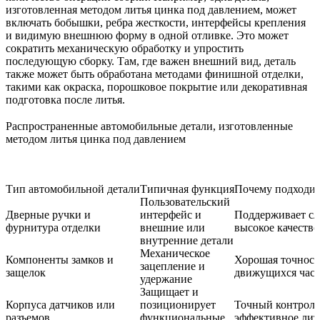
изготовленная методом литья цинка под давлением, может
включать бобышки, ребра жесткости, интерфейсы крепления
и видимую внешнюю форму в одной отливке. Это может
сократить механическую обработку и упростить
последующую сборку. Там, где важен внешний вид, деталь
также может быть обработана методами финишной отделки,
такими как
окраска
,
порошковое покрытие
или декоративная
подготовка после литья.
Распространенные автомобильные детали, изготовленные
методом литья цинка под давлением
Тип автомобильной детали
Типичная функция
Почему подходит
Пользовательский
Дверные ручки и
интерфейс и
Поддерживает с
фурнитура отделки
внешние или
высокое качество
внутренние детали
Механическое
Компоненты замков и
Хорошая точност
зацепление и
защелок
движущихся част
удержание
Защищает и
Корпуса датчиков или
позиционирует
Точный контроль
разъемов
функциональные
эффективное лит