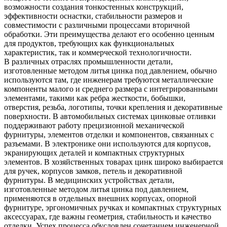
возможности создания тонкостенных конструкций,
эффективности оснастки, стабильности размеров и
совместимости с различными процессами вторичной
обработки. Эти преимущества делают его особенно ценным
для продуктов, требующих как функциональных
характеристик, так и коммерческой технологичности.
В различных отраслях промышленности детали,
изготовленные методом литья цинка под давлением, обычно
используются там, где инженерам требуются металлические
компоненты малого и среднего размера с интегрированными
элементами, такими как ребра жесткости, бобышки,
отверстия, резьба, логотипы, точки крепления и декоративные
поверхности. В автомобильных системах цинковые отливки
поддерживают работу прецизионной механической
фурнитуры, элементов отделки и компонентов, связанных с
разъемами. В электронике они используются для корпусов,
экранирующих деталей и компактных структурных
элементов. В хозяйственных товарах цинк широко выбирается
для ручек, корпусов замков, петель и декоративной
фурнитуры. В медицинских устройствах детали,
изготовленные методом литья цинка под давлением,
применяются в отдельных внешних корпусах, опорной
фурнитуре, эргономичных ручках и компактных структурных
аксессуарах, где важны геометрия, стабильность и качество
отделки. Успех процесса обусловлен сочетанием инженерной