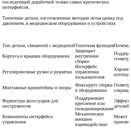
последующей доработкой только самых критических
интерфейсов.
Типичные детали, изготовленные методом литья цинка под
давлением, в медицинском оборудовании и устройствах
Тип детали, связанной с медициной
Типичная функция
Почему 
Защищает
Поддерж
Корпуса и крышки оборудования
внутренние
геометр
сборки
Интерфейс
Хорошее
Регулировочные ручки и рукоятки
управления
потенци
пользователем
Фиксирует сборки
Геометри
Монтажные кронштейны и опоры
в оборудовании
сокраща
Поддерживает
Фурнитура аксессуаров для
Эффекти
крепление или
инструментов
деталей
позиционирование
Механическое
Компоненты интерфейса
Может со
внешнее
управления
произво
взаимодействие