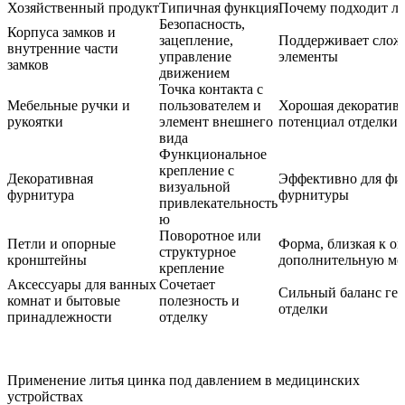
Хозяйственный продукт
Типичная функция
Почему подходит ли
Безопасность,
Корпуса замков и
зацепление,
Поддерживает слож
внутренние части
управление
элементы
замков
движением
Точка контакта с
Мебельные ручки и
пользователем и
Хорошая декоративн
рукоятки
элемент внешнего
потенциал отделки
вида
Функциональное
крепление с
Декоративная
Эффективно для фи
визуальной
фурнитура
фурнитуры
привлекательность
ю
Поворотное или
Петли и опорные
Форма, близкая к о
структурное
кронштейны
дополнительную ме
крепление
Аксессуары для ванных
Сочетает
Сильный баланс гео
комнат и бытовые
полезность и
отделки
принадлежности
отделку
Применение литья цинка под давлением в медицинских
устройствах