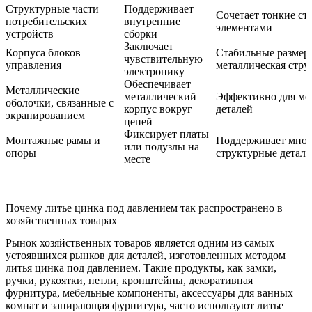
Структурные части
Поддерживает
Сочетает тонкие с
потребительских
внутренние
элементами
устройств
сборки
Заключает
Корпуса блоков
Стабильные размер
чувствительную
управления
металлическая стру
электронику
Обеспечивает
Металлические
металлический
Эффективно для ме
оболочки, связанные с
корпус вокруг
деталей
экранированием
цепей
Фиксирует платы
Монтажные рамы и
Поддерживает мно
или подузлы на
опоры
структурные детали
месте
Почему литье цинка под давлением так распространено в
хозяйственных товарах
Рынок хозяйственных товаров является одним из самых
устоявшихся рынков для деталей, изготовленных методом
литья цинка под давлением. Такие продукты, как замки,
ручки, рукоятки, петли, кронштейны, декоративная
фурнитура, мебельные компоненты, аксессуары для ванных
комнат и запирающая фурнитура, часто используют литье