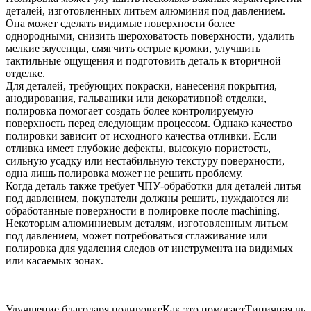
деталей, изготовленных литьем алюминия под давлением.
Она может сделать видимые поверхности более
однородными, снизить шероховатость поверхности, удалить
мелкие заусенцы, смягчить острые кромки, улучшить
тактильные ощущения и подготовить деталь к вторичной
отделке.
Для деталей, требующих покраски, нанесения покрытия,
анодирования, гальваники или декоративной отделки,
полировка помогает создать более контролируемую
поверхность перед следующим процессом. Однако качество
полировки зависит от исходного качества отливки. Если
отливка имеет глубокие дефекты, высокую пористость,
сильную усадку или нестабильную текстуру поверхности,
одна лишь полировка может не решить проблему.
Когда деталь также требует
ЧПУ-обработки для деталей литья
под давлением
, покупатели должны решить, нуждаются ли
обработанные поверхности в полировке после machining.
Некоторым алюминиевым деталям, изготовленным литьем
под давлением, может потребоваться сглаживание или
полировка для удаления следов от инструмента на видимых
или касаемых зонах.
Улучшение благодаря полировке
Как это помогает
Типичная выг