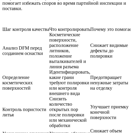
помогает избежать споров во время партийной инспекции и
поставки.
Шаг контроля качества
Что контролировать
Почему это помогае
Косметические
поверхности,
расположение
Снижает видимые
Анализ DFM перед
литников,
дефекты до
созданием оснастки
положение
полировки
выталкивателей и
линия разъема
Идентифицировать,
Определение
какие грани
Предотвращает
косметических
требуют полировки
ненужные затраты
поверхностей
или контроля
на отделку
внешнего вида
Снизить
количество
Улучшает приемку
Контроль пористости
открытых пор
конечной
литья
после полировки
поверхности
или механической
обработки
Снижает объем