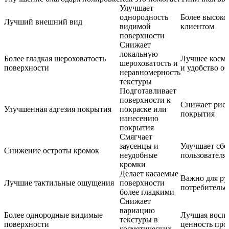
Улучшает
однородность
Более высоко
Лучший внешний вид
видимой
клиентом
поверхности
Снижает
локальную
Более гладкая шероховатость
Лучшее косме
шероховатость и
поверхности
и удобство о
неравномерность
текстуры
Подготавливает
поверхности к
Снижает риск
Улучшенная адгезия покрытия
покраске или
покрытия
нанесению
покрытия
Смягчает
заусенцы и
Улучшает сбо
Снижение остроты кромок
неудобные
пользователя
кромки
Делает касаемые
Важно для ру
Лучшие тактильные ощущения
поверхности
потребительс
более гладкими
Снижает
вариацию
Более однородные видимые
Лучшая восп
текстуры в
поверхности
ценность про
косметических