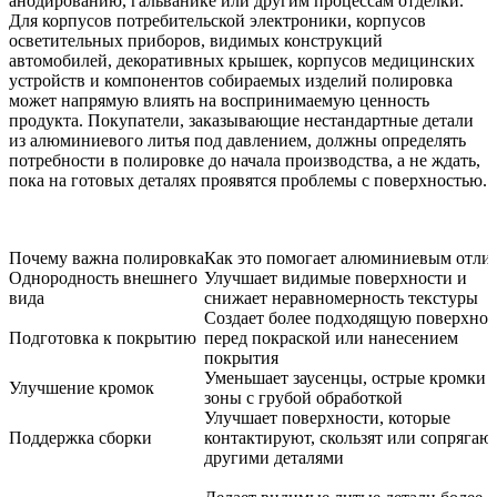
анодированию, гальванике или другим процессам отделки.
Для корпусов потребительской электроники, корпусов
осветительных приборов, видимых конструкций
автомобилей, декоративных крышек, корпусов медицинских
устройств и компонентов собираемых изделий полировка
может напрямую влиять на воспринимаемую ценность
продукта. Покупатели, заказывающие
нестандартные детали
из алюминиевого литья под давлением
, должны определять
потребности в полировке до начала производства, а не ждать,
пока на готовых деталях проявятся проблемы с поверхностью.
Почему важна полировка
Как это помогает алюминиевым отли
Однородность внешнего
Улучшает видимые поверхности и
вида
снижает неравномерность текстуры
Создает более подходящую поверхнос
Подготовка к покрытию
перед покраской или нанесением
покрытия
Уменьшает заусенцы, острые кромки 
Улучшение кромок
зоны с грубой обработкой
Улучшает поверхности, которые
Поддержка сборки
контактируют, скользят или сопрягают
другими деталями