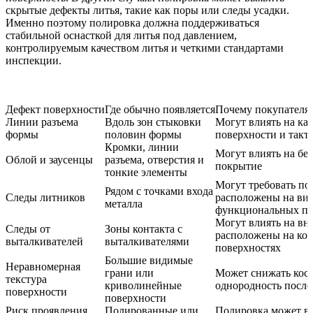
скрытые дефекты литья, такие как поры или следы усадки.
Именно поэтому полировка должна поддерживаться
стабильной
оснасткой для литья под давлением
,
контролируемым качеством литья и четкими стандартами
инспекции.
Дефект поверхности
Где обычно появляется
Почему покупателям
Линии разъема
Вдоль зон стыковки
Могут влиять на ка
формы
половин формы
поверхности и так
Кромки, линии
Могут влиять на без
Облой и заусенцы
разъема, отверстия и
покрытие
тонкие элементы
Могут требовать по
Рядом с точками входа
Следы литников
расположены на ви
металла
функциональных по
Могут влиять на вн
Следы от
Зоны контакта с
расположены на ко
выталкивателей
выталкивателями
поверхностях
Большие видимые
Неравномерная
грани или
Может снижать кос
текстура
криволинейные
однородность после
поверхности
поверхности
Риск проявления
Полированные или
Полировка может в