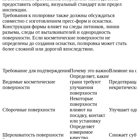
предоставить образец, визуальный стандарт или предел
инспекции.
Требования к полировке также должны обсуждаться
совместно с
изготовлением пресс-форм и оснастки
.
Конструкция формы влияет на следы литников, линии
разъема, следы от выталкивателей и однородность
поверхности. Если косметические поверхности не
определены до создания оснастки, полировка может стать
более сложной или дорогой впоследствии.
Требование для подтверждения
Почему это важно
Влияние на ст
Определяет, какие
Видимые косметические
грани требуют
Предотвращае
поверхности
улучшения
некритически
поверхности
Некоторые
поверхности
Сборочные поверхности
влияют на
Улучшает одн
посадку, контакт
или установку
Определяет
измеримое
Шероховатость поверхности
Снижает субъ
качество