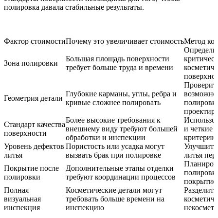
полировка давала стабильные результаты.
Фактор стоимости
Почему это увеличивает стоимость
Метод кон
Определит
Большая площадь поверхности
критичес
Зона полировки
требует больше труда и времени
косметиче
поверхно
Проверит
Глубокие карманы, углы, ребра и
возможно
Геометрия детали
кривые сложнее полировать
полировки
проектир
Более высокие требования к
Использов
Стандарт качества
внешнему виду требуют большей
и четкие 
поверхности
обработки и инспекции
критерии
Уровень дефектов
Пористость или усадка могут
Улучшить 
литья
вызвать брак при полировке
литья пер
Планиров
Покрытие после
Дополнительные этапы отделки
полировк
полировки
требуют координации процессов
покрытие
Полная
Косметические детали могут
Разделить
визуальная
требовать больше времени на
косметиче
инспекция
инспекцию
некосмети