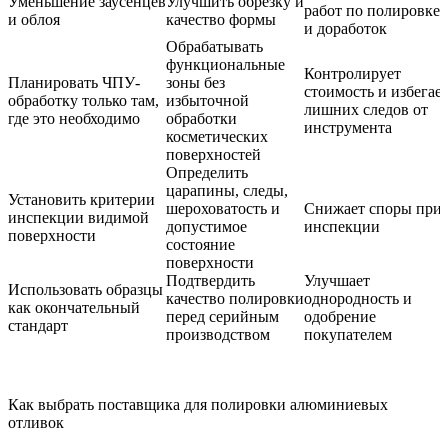
Уменьшение заусенцев
Улучшить обрезку и
работ по полировке
и облоя
качество формы
и доработок
Обрабатывать
функциональные
Контролирует
Планировать ЧПУ-
зоны без
стоимость и избегае
обработку только там,
избыточной
лишних следов от
где это необходимо
обработки
инструмента
косметических
поверхностей
Определить
царапины, следы,
Установить критерии
шероховатость и
Снижает споры при
инспекции видимой
допустимое
инспекции
поверхности
состояние
поверхности
Подтвердить
Улучшает
Использовать образцы
качество полировки
однородность и
как окончательный
перед серийным
одобрение
стандарт
производством
покупателем
Как выбрать поставщика для полировки алюминиевых
отливок