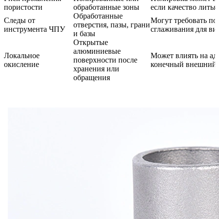
пористости
обработанные зоны
если качество литья
Обработанные
Следы от
Могут требовать по
отверстия, пазы, грани
инструмента ЧПУ
сглаживания для ви
и базы
Открытые
алюминиевые
Локальное
Может влиять на ад
поверхности после
окисление
конечный внешний 
хранения или
обращения