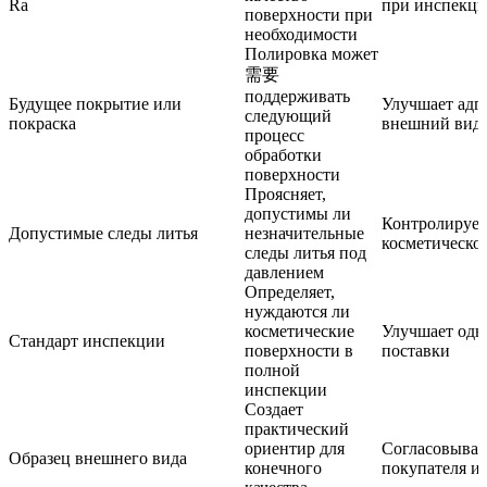
Ra
при инспекц
поверхности при
необходимости
Полировка может
需要
поддерживать
Будущее покрытие или
Улучшает адг
следующий
покраска
внешний вид
процесс
обработки
поверхности
Проясняет,
допустимы ли
Контролирует
Допустимые следы литья
незначительные
косметическог
следы литья под
давлением
Определяет,
нуждаются ли
косметические
Улучшает одн
Стандарт инспекции
поверхности в
поставки
полной
инспекции
Создает
практический
ориентир для
Согласовывае
Образец внешнего вида
конечного
покупателя и