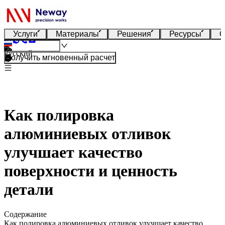
Услуги
Материалы
Решения
Ресурсы
О
Русский
Получить мгновенный расчет
Как полировка
алюминиевых отливок
улучшает качество
поверхности и ценность
детали
Содержание
Как полировка алюминиевых отливок улучшает качество