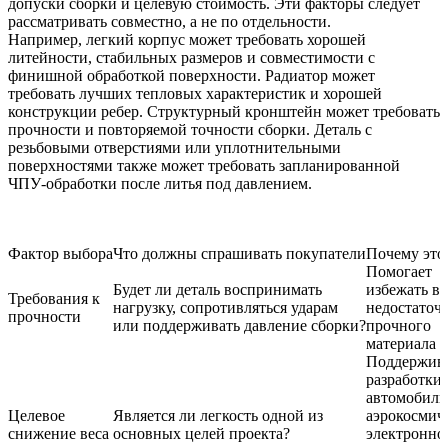
допуски сборки и целевую стоимость. Эти факторы следует
рассматривать совместно, а не по отдельности.
Например, легкий корпус может требовать хорошей
литейности, стабильных размеров и совместимости с
финишной обработкой поверхности. Радиатор может
требовать лучших тепловых характеристик и хорошей
конструкции ребер. Структурный кронштейн может требовать
прочности и повторяемой точности сборки. Деталь с
резьбовыми отверстиями или уплотнительными
поверхностями также может требовать запланированной
ЧПУ-обработки после литья под давлением
.
Фактор выбора
Что должны спрашивать покупатели
Почему это
Помогает
Будет ли деталь воспринимать
избежать в
Требования к
нагрузку, сопротивляться ударам
недостаточ
прочности
или поддерживать давление сборки?
прочного
материала
Поддержив
разработки 
автомобиль
Целевое
Является ли легкость одной из
аэрокосмич
снижение веса
основных целей проекта?
электронно