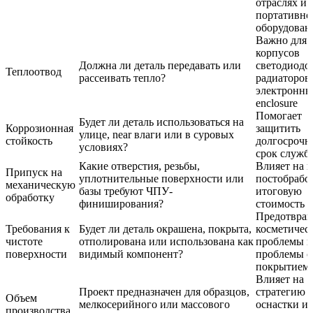
отраслях и 
портативно
оборудован
Важно для
корпусов
Должна ли деталь передавать или
светодиодо
Теплоотвод
рассеивать тепло?
радиаторов
электронны
enclosure
Помогает
Будет ли деталь использоваться на
Коррозионная
защитить
улице, near влаги или в суровых
стойкость
долгосроч
условиях?
срок служб
Какие отверстия, резьбы,
Влияет на 
Припуск на
уплотнительные поверхности или
постобрабо
механическую
базы требуют ЧПУ-
итоговую
обработку
финиширования?
стоимость
Предотвращ
Требования к
Будет ли деталь окрашена, покрыта,
косметичес
чистоте
отполирована или использована как
проблемы и
поверхности
видимый компонент?
проблемы с
покрытием
Влияет на
Проект предназначен для образцов,
стратегию
Объем
мелкосерийного или массового
оснастки и
производства