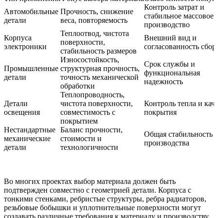
Контроль затрат и
Автомобильные
Прочность, снижение
стабильное массовое
детали
веса, повторяемость
производство
Теплоотвод, чистота
Корпуса
Внешний вид и
поверхности,
электроники
согласованность сбор
стабильность размеров
Износостойкость,
Срок службы и
Промышленные
структурная прочность,
функциональная
детали
точность механической
надежность
обработки
Теплопроводность,
Детали
чистота поверхности,
Контроль тепла и кач
освещения
совместимость с
покрытия
покрытием
Нестандартные
Баланс прочности,
Общая стабильность
механические
стоимости и
производства
детали
технологичности
Во многих проектах выбор материала должен быть
подтвержден совместно с геометрией детали. Корпуса с
тонкими стенками, ребристые структуры, ребра радиаторов,
резьбовые бобышки и уплотнительные поверхности могут
создавать различные требования к материалу и производству.