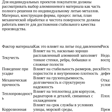
Для индивидуальных проектов покупатели должны
рассматривать выбор алюминиевого материала как часть
полного решения по
индивидуальному литью металлов
.
Материал, конструкция формы, процесс литья, план
механической обработки и чистота поверхности должны
работать вместе для достижения стабильного качества
производства.
Фактор материала
Как это влияет на литье под давлением
Риск 
Влияет на то, насколько хорошо
расплавленный алюминий заполняет
Недол
Текучесть
тонкие стенки, ребра, бобышки и
воспр
сложные полости
Поведение при
Влияет на стабильность размеров, риск
Неста
усадке
пористости и внутреннюю плотность
дефек
Влияет на грузоподъемность,
Механическая
Отказ 
долговечность и структурную
прочность
услов
надежность
Влияет на теплоотвод для корпусов,
Теплопроводност
радиаторов и деталей, связанных с
Плохи
ь
охлаждением
Влияет на срок службы в условиях
Коррозионная
улицы, морской среды,
Прежд