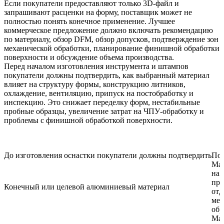
Если покупатели предоставляют только 3D-файл и
запрашивают расценки на форму, поставщик может не
полностью понять конечное применение. Лучшее
коммерческое предложение должно включать рекомендацию
по материалу, обзор DFM, обзор допусков, подтверждение зон
механической обработки, планирование финишной обработки
поверхности и обсуждение объема производства.
Перед началом
изготовления инструмента и штампов
покупатели должны подтвердить, как выбранный материал
влияет на структуру формы, конструкцию литников,
охлаждение, вентиляцию, припуск на постобработку и
инспекцию. Это снижает переделку форм, нестабильные
пробные образцы, увеличение затрат на ЧПУ-обработку и
проблемы с финишной обработкой поверхности.
До изготовления оснастки покупатели должны подтвердить
Поч
Мат
на 
про
Конечный или целевой алюминиевый материал
отд
мех
обр
Мат