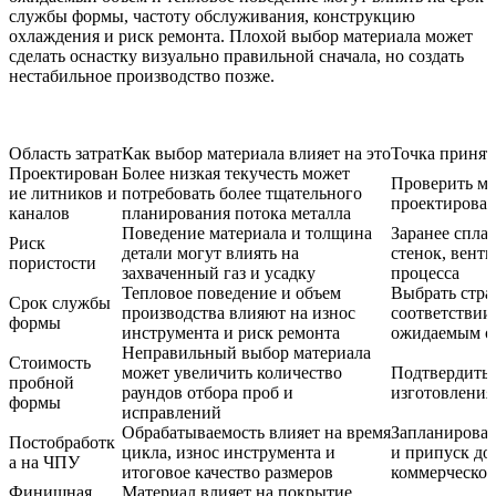
службы формы, частоту обслуживания, конструкцию
охлаждения и риск ремонта. Плохой выбор материала может
сделать оснастку визуально правильной сначала, но создать
нестабильное производство позже.
Область затрат
Как выбор материала влияет на это
Точка принят
Проектирован
Более низкая текучесть может
Проверить ма
ие литников и
потребовать более тщательного
проектирова
каналов
планирования потока металла
Поведение материала и толщина
Заранее спла
Риск
детали могут влиять на
стенок, вент
пористости
захваченный газ и усадку
процесса
Тепловое поведение и объем
Выбрать стра
Срок службы
производства влияют на износ
соответствии
формы
инструмента и риск ремонта
ожидаемым о
Неправильный выбор материала
Стоимость
может увеличить количество
Подтвердить 
пробной
раундов отбора проб и
изготовления
формы
исправлений
Обрабатываемость влияет на время
Запланироват
Постобработк
цикла, износ инструмента и
и припуск до
а на ЧПУ
итоговое качество размеров
коммерческог
Финишная
Материал влияет на покрытие,