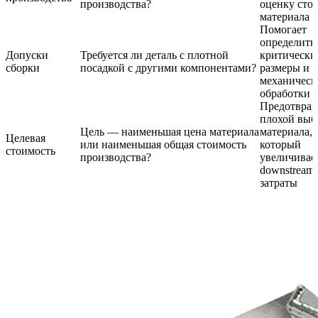
производства?
оценку сто
материала
Помогает
определить
Допуски
Требуется ли деталь с плотной
критически
сборки
посадкой с другими компонентами?
размеры и 
механическ
обработки
Предотвращ
плохой выб
Цель — наименьшая цена материала
материала,
Целевая
или наименьшая общая стоимость
который
стоимость
производства?
увеличивае
downstream
затраты