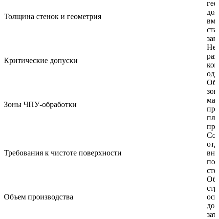
гео
дол
Толщина стенок и геометрия
вме
ста
зап
Не
раз
Критические допуски
кон
оди
Об
зон
мат
Зоны ЧПУ-обработки
при
пла
при
Сов
отд
Требования к чистоте поверхности
вне
пок
сто
Объ
стр
Объем производства
осн
дол
зат