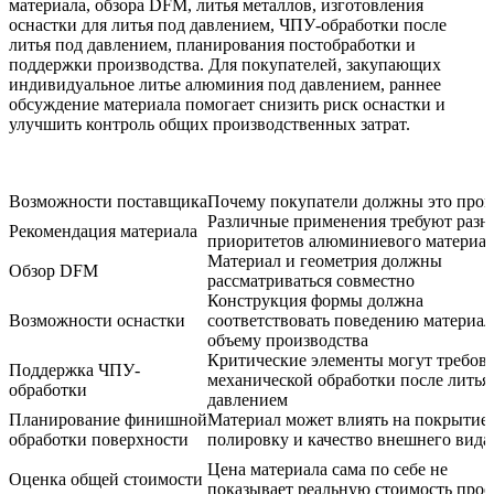
материала, обзора DFM, литья металлов, изготовления
оснастки для литья под давлением, ЧПУ-обработки после
литья под давлением, планирования постобработки и
поддержки производства. Для покупателей, закупающих
индивидуальное литье алюминия под давлением
, раннее
обсуждение материала помогает снизить риск оснастки и
улучшить контроль общих производственных затрат.
Возможности поставщика
Почему покупатели должны это пров
Различные применения требуют разн
Рекомендация материала
приоритетов алюминиевого материа
Материал и геометрия должны
Обзор DFM
рассматриваться совместно
Конструкция формы должна
Возможности оснастки
соответствовать поведению материал
объему производства
Критические элементы могут требова
Поддержка ЧПУ-
механической обработки после литья
обработки
давлением
Планирование финишной
Материал может влиять на покрытие,
обработки поверхности
полировку и качество внешнего вида
Цена материала сама по себе не
Оценка общей стоимости
показывает реальную стоимость прое