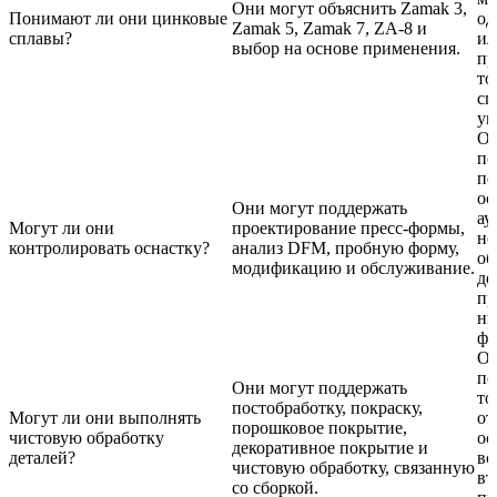
Они могут объяснить Zamak 3,
Понимают ли они цинковые
од
Zamak 5, Zamak 7, ZA-8 и
сплавы?
ил
выбор на основе применения.
пр
то
сп
ум
О
по
пе
ос
Они могут поддержать
ау
Могут ли они
проектирование пресс-формы,
не
контролировать оснастку?
анализ DFM, пробную форму,
об
модификацию и обслуживание.
де
пр
ни
фо
О
по
Они могут поддержать
то
постобработку, покраску,
Могут ли они выполнять
от
порошковое покрытие,
чистовую обработку
ос
декоративное покрытие и
деталей?
вс
чистовую обработку, связанную
вт
со сборкой.