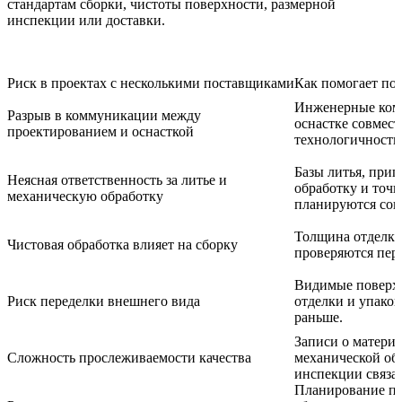
стандартам сборки, чистоты поверхности, размерной
инспекции или доставки.
Риск в проектах с несколькими поставщиками
Как помогает по
Инженерные ком
Разрыв в коммуникации между
оснастке совмес
проектированием и оснасткой
технологичность
Базы литья, при
Неясная ответственность за литье и
обработку и точ
механическую обработку
планируются сов
Толщина отделки
Чистовая обработка влияет на сборку
проверяются пер
Видимые поверхн
Риск переделки внешнего вида
отделки и упако
раньше.
Записи о материал
Сложность прослеживаемости качества
механической обр
инспекции связа
Планирование пр