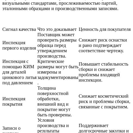
визуальными стандартами, прослеживаемостью партий,
эталонными образцами и производственными записями.
Сигнал качества
Что это доказывает
Ценность для покупателя
Поставщик может
проверить размеры
Снижает риск оснастки
Инспекция
образца перед
и рано подтверждает
первого изделия
утверждением
соответствие чертежу.
производства.
Инспекция с
Критические
Повышает стабильность
помощью КИМ
размеры могут быть
сборки и снижает
для деталей
измерены и
проблемы входящей
цинкового литья
задокументированы
инспекции.
под давлением
.
Толщина
поверхностной
Снижает косметический
Инспекция
обработки,
риск и проблемы сборки,
покрытия
внешний вид и
связанные с покрытием.
покрытие могут
быть проверены.
Условия
производства и
Поддерживает
Записи о
результаты
долгосрочные закупки и