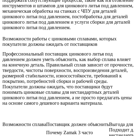
поддержать сопутствующие процессы, такие как
изготовление
инструментов и штампов для цинкового литья под давлением
,
механическая обработка на станках с ЧПУ для деталей
цинкового литья под давлением
,
постобработка для деталей
цинкового литья под давлением
и
услуги сборки для деталей
цинкового литья под давлением
.
Возможности работы с цинковыми сплавами, которых
покупатели должны ожидать от поставщиков
Профессиональный поставщик цинкового литья под
давлением должен уметь объяснить, как выбор сплава влияет
на конечную деталь. Правильный сплав зависит от прочности,
твердости, чистоты поверхности, воспроизведения деталей,
размерной стабильности, износостойкости, требований к
покрытию, потребностей сборки и рабочей среды.
Покупатели должны ожидать, что поставщики будут
понимать
цинковые сплавы для нестандартных деталей
цинкового литья под давлением
, а не просто предлагать цены
на основе самого дешевого варианта материала.
Возможности сплава
Поставщик должен объяснить
Выгода для 
Подходит дл
Почему Zamak 3 часто
нестандартн