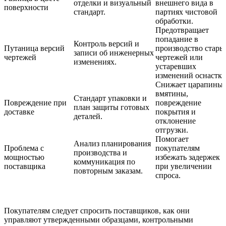
отделки и визуальный
внешнего вида в
поверхности
стандарт.
партиях чистовой
обработки.
Предотвращает
попадание в
Контроль версий и
Путаница версий
производство стары
записи об инженерных
чертежей
чертежей или
изменениях.
устаревших
изменений оснастки
Снижает царапины,
вмятины,
Стандарт упаковки и
Повреждение при
повреждение
план защиты готовых
доставке
покрытия и
деталей.
отклонение
отгрузки.
Помогает
Анализ планирования
Проблема с
покупателям
производства и
мощностью
избежать задержек
коммуникация по
поставщика
при увеличении
повторным заказам.
спроса.
Покупателям следует спросить поставщиков, как они
управляют утвержденными образцами, контрольными