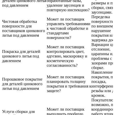
деталей цинкового литья
обработанные базы,
размеры и п
под давлением
удаление заусенцев и
сборки, связ
повторную инспекцию?
заусенцами.
Переделка
Может ли поставщик
Чистовая обработка
поверхности,
управлять требованиями
поверхности для
по внешнему 
к чистовой обработке и
поставщиков цинкового
нарушение
стандартами
литья под давлением
покрытия ил
поверхности?
задержка дос
Вариации цве
Может ли поставщик
отслоение,
Покраска для деталей
контролировать цвет,
царапины ил
цинкового литья под
адгезию, маскировку и
проблемы с
давлением
косметическую
зазорами при
согласованность?
сборке.
Накопление
Может ли поставщик
покрытия, пл
Порошковое покрытие
планировать толщину
посадка,
для деталей цинкового
покрытия и требования к
интерференц
литья под давлением
защите?
резьбы или 
кромок.
Покупателю,
возможно, пр
Может ли поставщик
координиров
Услуги сборки для
выполнить пробную
работу втор