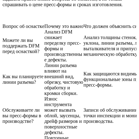
спрашивать о цене пресс-формы и сроках изготовления.
Вопрос об оснастке
Почему это важно
Что должен объяснить с
Анализ DFM
снижает
Анализ толщины стенок, 
Можете ли вы
переделку пресс-
уклона, линии разъема, л
поддержать DFM
формы и
выталкивателя и припуск
перед оснасткой?
производственны
механическую обработку.
е дефекты.
Линии разъема
влияют на
Как защищаются видимые
Как вы планируете
внешний вид,
функциональные зоны пр
линии разъема?
обрезку, чистовую
пресс-формы.
обработку и
кромки сборки.
Износ
инструмента
Обслуживаете ли
может вызвать
Записи об обслуживании,
вы пресс-формы в
облой, заусенцы,
точки инспекции и мони
производстве?
дрейф размеров и
производства.
поверхностные
дефекты.
Повторные