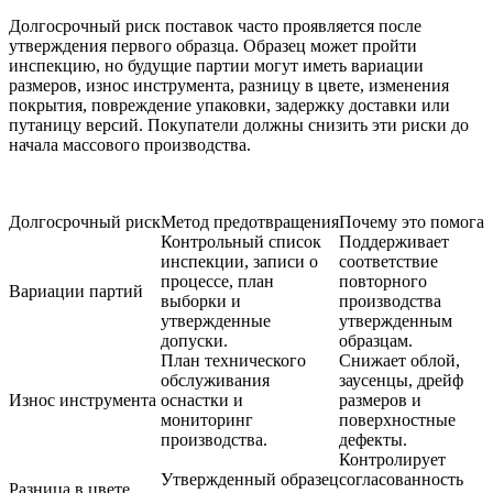
Долгосрочный риск поставок часто проявляется после
утверждения первого образца. Образец может пройти
инспекцию, но будущие партии могут иметь вариации
размеров, износ инструмента, разницу в цвете, изменения
покрытия, повреждение упаковки, задержку доставки или
путаницу версий. Покупатели должны снизить эти риски до
начала массового производства.
Долгосрочный риск
Метод предотвращения
Почему это помогае
Контрольный список
Поддерживает
инспекции, записи о
соответствие
процессе, план
повторного
Вариации партий
выборки и
производства
утвержденные
утвержденным
допуски.
образцам.
План технического
Снижает облой,
обслуживания
заусенцы, дрейф
Износ инструмента
оснастки и
размеров и
мониторинг
поверхностные
производства.
дефекты.
Контролирует
Утвержденный образец
согласованность
Разница в цвете