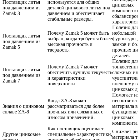
Поставщик литья
используется для общих
цинковых
под давлением из
деталей цинкового литья под
компонентов
Zamak 3
давлением и обеспечивает
сбалансиро
стабильные размеры.
характерист
Полезно для
Почему Zamak 5 может быть
небольшой
Поставщик литья
выбран, когда требуется более
фурнитуры, 
под давлением из
высокая прочность и
замков и бол
Zamak 5
твердость.
прочных ци
деталей.
Полезно для
Почему Zamak 7 может
тонкостенны
Поставщик литья
обеспечить лучшую текучесть
сложных ил
под давлением из
и характеристики
чувствитель
Zamak 7
поверхности.
внешнему в
цинковых де
Помогает из
Когда ZA-8 может
несоответст
Знания о цинковом
рассматриваться для более
материала в
сплаве ZA-8
прочных или связанных с
функционал
износом применений.
цинковых
компонентах
Как поставщик оценивает
Снижает рис
Другие цинковые
специальные характеристики,
материала то
сплавы
чистовую обработку или