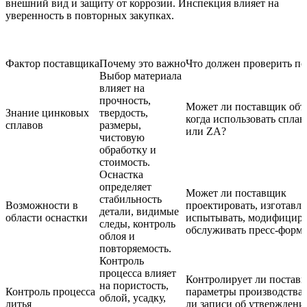
внешний вид и защиту от коррозии. Инспекция влияет на
уверенность в повторных закупках.
Фактор поставщика
Почему это важно
Что должен проверить по
Выбор материала
влияет на
прочность,
Может ли поставщик объ
Знание цинковых
твердость,
когда использовать спла
сплавов
размеры,
или ZA?
чистовую
обработку и
стоимость.
Оснастка
определяет
Может ли поставщик
стабильность
Возможности в
проектировать, изготавли
детали, видимые
области оснастки
испытывать, модифициро
следы, контроль
обслуживать пресс-форм
облоя и
повторяемость.
Контроль
процесса влияет
Контролирует ли постав
на пористость,
Контроль процесса
параметры производства 
облой, усадку,
литья
ли записи об утверждени