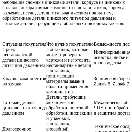
небольшие сложные цинковые детали, корпуса из цинковых
сплавов, декоративные компоненты, детали замков, корпуса
разъемов, петли, детали с гальваническим покрытием,
обработанные детали цинкового литья под давлением и
готовые детали, требующие стабильных повторных заказов.
Ситуация покупателя
Что нужно покупателю
Возможности пост
Проект
Поставщик, который
Инженерный анали
нестандартной
может проверить
оснастка, литье и
детали цинкового
чертежи и изготовить
производства.
литья под давлением
нестандартные детали.
Поставщик,
понимающий
Закупка компонентов
Знания о выборе с
материалы замак и
из замака
Zamak 5, Zamak 7 
области применения
компонентов.
Детали, требующие
Готовые детали
механической
Механическая обра
цинкового литья под
обработки, чистовой
ЧПУ, постобработк
давлением
обработки, инспекции
и защитная достав
и упаковки.
Поставщик,
Техническое обслу
Долгосрочное
способный
записи инспекций