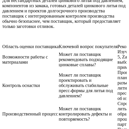
Для нестандартных деталей цинкового литья под давлением,
компонентов из замака, готовых деталей цинкового литья под
давлением и проектов долгосрочного производства
поставщик с интегрированным контролем производства
обычно безопаснее, чем поставщик, который предоставляет
только заготовки отливок.
Область оценки поставщика
Ключевой вопрос покупателя
Реком
Изучи
Может ли поставщик
Возможности работы с
5, Za
рекомендовать подходящие
материалами
выбор
цинковые сплавы?
приме
Прове
Может ли поставщик
план
проектировать и
разъе
Контроль оснастки
обслуживать стабильные
литни
пресс-формы для литья под
пресс
давлением?
об из
Спрос
Может ли поставщик
литья
Производственный процесс
контролировать дефекты и
образ
повторяемость?
проце
парти