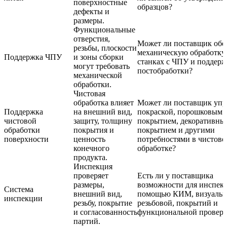
поверхностные
образцов?
дефекты и
размеры.
Функциональные
отверстия,
Может ли поставщик обе
резьбы, плоскости
механическую обработку
Поддержка ЧПУ
и зоны сборки
станках с ЧПУ и поддер
могут требовать
постобработки?
механической
обработки.
Чистовая
обработка влияет
Может ли поставщик упр
Поддержка
на внешний вид,
покраской, порошковым
чистовой
защиту, толщину
покрытием, декоративны
обработки
покрытия и
покрытием и другими
поверхности
ценность
потребностями в чистово
конечного
обработке?
продукта.
Инспекция
проверяет
Есть ли у поставщика
размеры,
возможности для инспек
Система
внешний вид,
помощью КИМ, визуальн
инспекции
резьбу, покрытие
резьбовой, покрытий и
и согласованность
функциональной провер
партий.