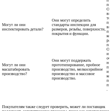
пр
по
О
вы
то
Они могут определить
пр
Могут ли они
стандарты инспекции для
ви
инспектировать детали?
размеров, резьбы, поверхности,
пр
покрытия и функции.
ко
ра
па
Он
из
об
Они могут поддержать
не
Могут ли они
прототипирование, пробное
пр
масштабировать
производство, мелкосерийное
ир
производство?
производство и массовое
ко
производство.
по
пр
.
Покупателям также следует проверить, может ли поставщик