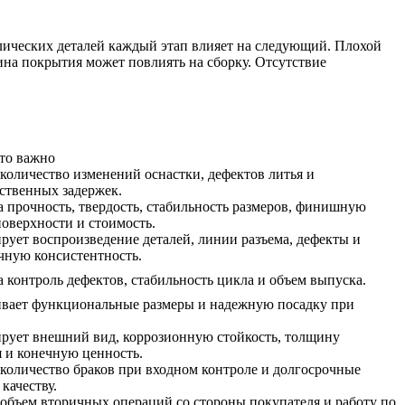
лических деталей каждый этап влияет на следующий. Плохой
ина покрытия может повлиять на сборку. Отсутствие
то важно
количество изменений оснастки, дефектов литья и
ственных задержек.
а прочность, твердость, стабильность размеров, финишную
поверхности и стоимость.
рует воспроизведение деталей, линии разъема, дефекты и
чную консистентность.
а контроль дефектов, стабильность цикла и объем выпуска.
вает функциональные размеры и надежную посадку при
рует внешний вид, коррозионную стойкость, толщину
 и конечную ценность.
количество браков при входном контроле и долгосрочные
качеству.
объем вторичных операций со стороны покупателя и работу по