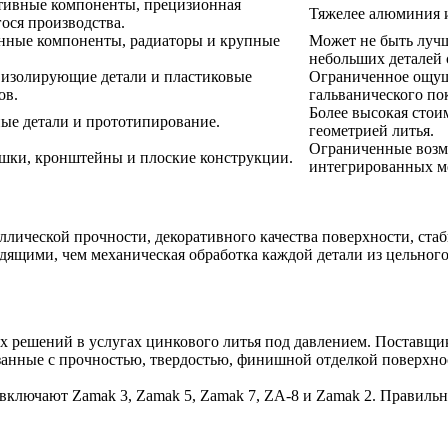
тивные компоненты, прецизионная
Тяжелее алюминия и
ося производства.
нные компоненты, радиаторы и крупные
Может не быть лучш
небольших деталей 
 изолирующие детали и пластиковые
Ограниченное ощущ
ов.
гальванического по
Более высокая стои
ые детали и прототипирование.
геометрией литья.
Ограниченные возм
шки, кронштейны и плоские конструкции.
интегрированных м
аллической прочности, декоративного качества поверхности, ста
дящими, чем механическая обработка каждой детали из цельного
х решений в услугах цинкового литья под давлением. Поставщик
занные с прочностью, твердостью, финишной отделкой поверхно
включают Zamak 3, Zamak 5, Zamak 7, ZA-8 и Zamak 2. Правильны