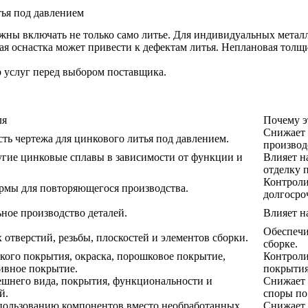
тья под давлением
жны включать не только само литье. Для индивидуальных метал
ая оснастка может привести к дефектам литья. Неплановая толщ
 услуг перед выбором поставщика.
ля
Почему э
Снижает 
ть чертежа для цинкового литья под давлением.
производ
гие цинковые сплавы в зависимости от функции и
Влияет н
отделку 
Контроли
рмы для повторяющегося производства.
долгосро
ное производство деталей.
Влияет н
Обеспечи
 отверстий, резьбы, плоскостей и элементов сборки.
сборке.
кого покрытия, окраска, порошковое покрытие,
Контроли
ивное покрытие.
покрытия
ешнего вида, покрытия, функциональности и
Снижает 
й.
споры по 
спользованию компонентов вместо необработанных
Снижает 