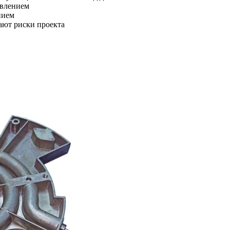
авлением
нием
ают риски проекта