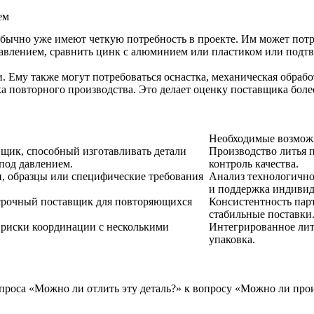
ем
обычно уже имеют четкую потребность в проекте. Им может пот
давлением, сравнить цинк с алюминием или пластиком или подтве
. Ему также могут потребоваться оснастка, механическая обрабо
ка повторного производства. Это делает оценку поставщика боле
Необходимые возмож
щик, способный изготавливать детали
Производство литья 
под давлением.
контроль качества.
и, образцы или специфические требования
Анализ технологично
и поддержка индивид
срочный поставщик для повторяющихся
Консистентность пар
стабильные поставки
 риски координации с несколькими
Интегрированное лить
упаковка.
роса «Можно ли отлить эту деталь?» к вопросу «Можно ли прои