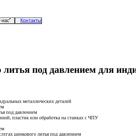
 нас
Контакты
о литья под давлением для ин
идуальных металлических деталей
ем
тья под давлением
иний, пластик или обработка на станках с ЧПУ
ем
слугах цинкового литья под давлением