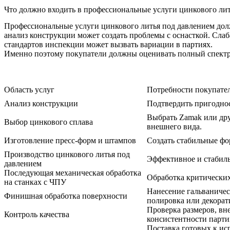
Что должно входить в профессиональные услуги цинкового ли
Профессиональные услуги цинкового литья под давлением дол
анализ конструкции может создать проблемы с оснасткой. Слаб
стандартов инспекции может вызвать вариации в партиях.
Именно поэтому покупатели должны оценивать полный спектр
Область услуг
Потребности покупате
Анализ конструкции
Подтвердить пригоднос
Выбрать Zamak или дру
Выбор цинкового сплава
внешнего вида.
Изготовление пресс-форм и штампов
Создать стабильные фо
Производство цинкового литья под
Эффективное и стабиль
давлением
Последующая механическая обработка
Обработка критических
на станках с ЧПУ
Нанесение гальваничес
Финишная обработка поверхности
полировка или декорат
Проверка размеров, вн
Контроль качества
консистентности парти
Поставка готовых к и