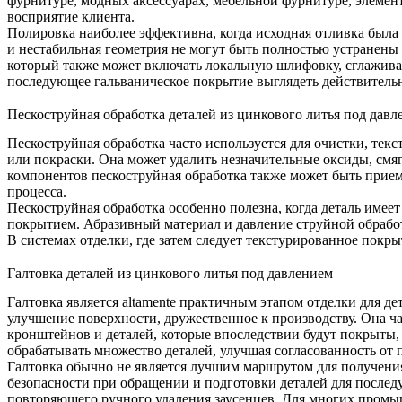
фурнитуре, модных аксессуарах, мебельной фурнитуре, элемен
восприятие клиента.
Полировка наиболее эффективна, когда исходная отливка была 
и нестабильная геометрия не могут быть полностью устранены 
который также может включать локальную шлифовку, сглаживан
последующее гальваническое покрытие выглядеть действитель
Пескоструйная обработка деталей из цинкового литья под давл
Пескоструйная обработка
часто используется для очистки, тек
или покраски. Она может удалить незначительные оксиды, см
компонентов пескоструйная обработка также может быть прием
процесса.
Пескоструйная обработка особенно полезна, когда деталь имее
покрытием. Абразивный материал и давление струйной обработ
В системах отделки, где затем следует текстурированное покр
Галтовка деталей из цинкового литья под давлением
Галтовка
является altamente практичным этапом отделки для де
улучшение поверхности, дружественное к производству. Она ча
кронштейнов и деталей, которые впоследствии будут покрыты,
обрабатывать множество деталей, улучшая согласованность от 
Галтовка обычно не является лучшим маршрутом для получения
безопасности при обращении и подготовки деталей для послед
повторяющего ручного удаления заусенцев. Для многих промы