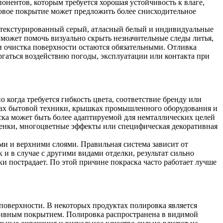
нентов, которым требуется хорошая устойчивость к влаге,
вое покрытие может предложить более снисходительное
, текстурированный серый, атласный белый и индивидуальные
может помочь визуально скрыть незначительные следы литья,
и очистка поверхности остаются обязательными. Отливка
ргаться воздействию погоды, эксплуатации или контакта при
когда требуется гибкость цвета, соответствие бренду или
усах бытовой техники, крышках промышленного оборудования и
ска может быть более адаптируемой для немталлических целей
ленки, многоцветные эффекты или специфическая декоративная
ми и верхними слоями. Правильная система зависит от
и в случае с другими видами отделки, результат сильно
ки пострадает. По этой причине покраска часто работает лучше
 поверхности. В некоторых продуктах полировка является
ативным покрытием. Полировка распространена в видимой