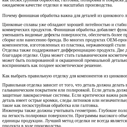
ожидаемом качестве отделки и масштабах производства.
Почему финишная обработка важна для деталей из цинкового л
Цинковые сплавы уже обладают хорошей литейностью и стабил
коммерческих продуктов. Финишная обработка добавляет функ
уменьшить видимые дефекты поверхности, обеспечить более п
сборке или нанесению бренда. Во многих продуктах OEM-произ
компонентов, изготовленных из пластика, нержавеющей стали
Отделка также поддерживает дифференциацию продукта. Две д
благодаря отделке. Одна может стать гальваническим космет
может быть полированной и окрашенной премиальной деталью, 
воспринимать как позднее косметическое решение.
Как выбрать правильную отделку для компонентов из цинковог
Правильная отделка зависит от того, что деталь должна делат
гальваническим покрытием или полировкой. Если деталь долж
защитные лакокрасочные системы. Если критически важна разм
деталь имеет острые кромки, следы литников или незначитель
такие как пескоструйная обработка или галтовка.
Инженеры также должны учитывать геометрию. Глубокие полост
на легкость полировки поверхности. Программы высокого объе
единицы продукции. Лучший метод отделки не всегда является
продукта в ходе производства.