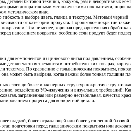
, деталей бытовой техники, кожухов, рам и декоративных компо
которыми декоративными металлическими покрытиями, порошко
ком металлическом виде.
 гибкость в выборе цвета, глянца и текстуры. Матовый черный
висимости от категории продукта. Порошковое покрытие также 
покрытием. Тем не менее, хорошая предварительная обработка 
перед нанесением покрытия, особенно если продукт будет подве
и для компонентов из цинкового литья под давлением, особенно 
ые детали часто встречаются в потребительских товарах, корп
или текстура. По сравнению с гальваническим покрытием, покра
 она может быть выбрана, когда важны более тонкая толщина п
ных слоев до более инженерных структур покрытия с грунтовка
анию, воздействия УФ-излучения и визуальных требований. Как 
ховатая, загрязненная или размерно нестабильная, качество крас
ланированием процесса для конкретной детали.
 более гладкой, более отражающей или более утонченной базовой
то этап подготовки перед гальваническим покрытием или декор