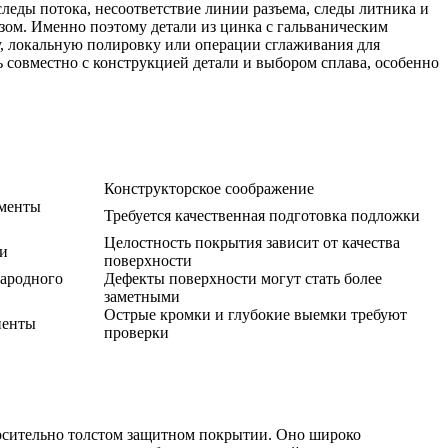
следы потока, несоответствие линии разъема, следы литника и
зом. Именно поэтому детали из цинка с гальваническим
у, локальную полировку или операции сглаживания для
 совместно с конструкцией детали и выбором сплава, особенно
Конструкторское соображение
ементы
Требуется качественная подготовка подложки
Целостность покрытия зависит от качества
ги
поверхности
народного
Дефекты поверхности могут стать более
заметными
Острые кромки и глубокие выемки требуют
ненты
проверки
носительно толстом защитном покрытии. Оно широко