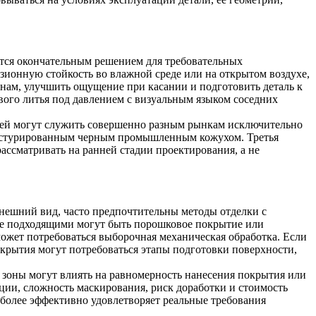
ются окончательным решением для требовательных
ионную стойкость во влажной среде или на открытом воздухе,
нам, улучшить ощущение при касании и подготовить деталь к
вого литья под давлением с визуальным языком соседних
рией могут служить совершенно разным рынкам исключительно
текстурированным черным промышленным кожухом. Третья
ссматривать на ранней стадии проектирования, а не
 внешний вид, часто предпочтительны методы отделки с
ее подходящими могут быть порошковое покрытие или
ожет потребоваться выборочная механическая обработка. Если
крытия могут потребоваться этапы подготовки поверхности,
 зоны могут влиять на равномерность нанесения покрытия или
ии, сложность маскирования, риск доработки и стоимость
иболее эффективно удовлетворяет реальные требования