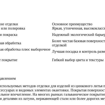
ие отделки
Основное преимущество
 или полировка
Яркая, утонченная, высококласс
и покраска
Надежный экологический барье
Более чистая базовая поверхнос
ная обработка
отделкой
ая обработка плюс выборочное
Лучшая посадка и контроль разм
е покрытие
Гибкий выбор цвета и текстуры
давлением
используемых методов отделки для изделий из цинкового литья 
ксессуарах и видимых элементах окантовки. Покрытая поверхнос
льное впечатление. На многих рынках гальваническое покрытие 
и деталями из латуни, нержавеющей стали или более дорогих м