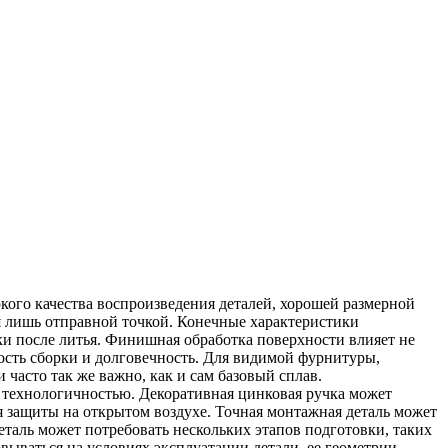
кого качества воспроизведения деталей, хорошей размерной
я лишь отправной точкой. Конечные характеристики
ки после литья. Финишная обработка поверхности влияет не
ность сборки и долговечность. Для видимой фурнитуры,
часто так же важно, как и сам базовый сплав.
технологичностью. Декоративная цинковая ручка может
 защиты на открытом воздухе. Точная монтажная деталь может
таль может потребовать нескольких этапов подготовки, таких
вываться на условиях эксплуатации детали, ее геометрии,