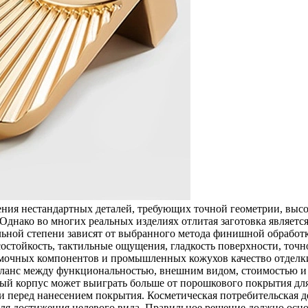
ения нестандартных деталей, требующих точной геометрии, высо
Однако во многих реальных изделиях отлитая заготовка являетс
ельной степени зависят от выбранного метода финишной обработ
состойкость, тактильные ощущения, гладкость поверхности, точ
амочных компонентов и промышленных кожухов качество отделки 
ланс между функциональностью, внешним видом, стоимостью и 
ный корпус может выиграть больше от
порошкового покрытия
для
и
перед нанесением покрытия. Косметическая потребительская де
для достижения целевого вида. Правильное решение должно осно