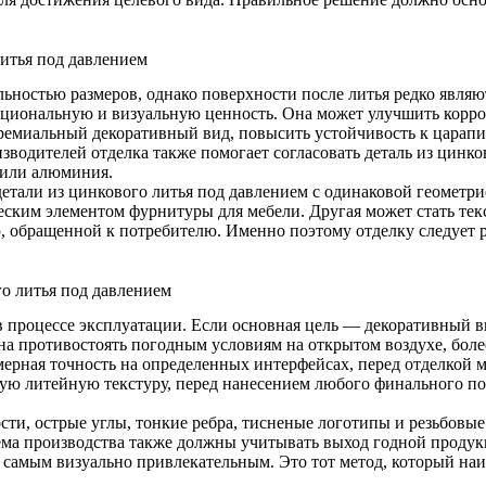
итья под давлением
ьностью размеров, однако поверхности после литья редко явля
циональную и визуальную ценность. Она может улучшить корроз
ремиальный декоративный вид, повысить устойчивость к царапи
водителей отделка также помогает согласовать деталь из цинко
 или алюминия.
етали из цинкового литья под давлением с одинаковой геомет
ическим элементом фурнитуры для мебели. Другая может стать 
обращенной к потребителю. Именно поэтому отделку следует ра
о литья под давлением
ь в процессе эксплуатации. Если основная цель — декоративный
на противостоять погодным условиям на открытом воздухе, бол
ерная точность на определенных интерфейсах, перед отделкой м
ную литейную текстуру, перед нанесением любого финального по
и, острые углы, тонкие ребра, тисненые логотипы и резьбовые
ма производства также должны учитывать выход годной продукц
 самым визуально привлекательным. Это тот метод, который на