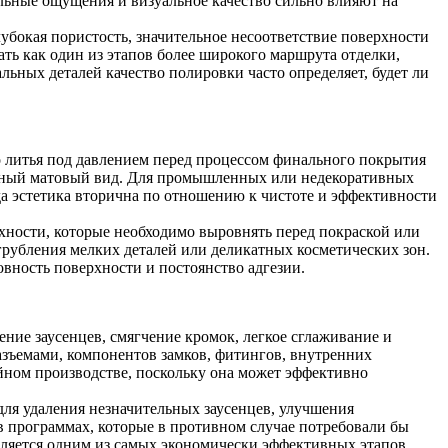
ильные ощущения и визуальное качество сильно влияют на
убокая пористость, значительное несоответствие поверхности
ать как один из этапов более широкого маршрута отделки,
ных деталей качество полировки часто определяет, будет ли
о литья под давлением перед процессом финального покрытия
родный матовый вид. Для промышленных или недекоративных
а эстетика вторична по отношению к чистоте и эффективности
рхности, которые необходимо выровнять перед покраской или
грубления мелких деталей или деликатных косметических зон.
овность поверхности и постоянство адгезии.
ение заусенцев, смягчение кромок, легкое сглаживание и
разъемами, компонентов замков, фитингов, внутренних
йном производстве, поскольку она может эффективно
ля удаления незначительных заусенцев, улучшения
в программах, которые в противном случае потребовали бы
вляется одним из самых экономически эффективных этапов