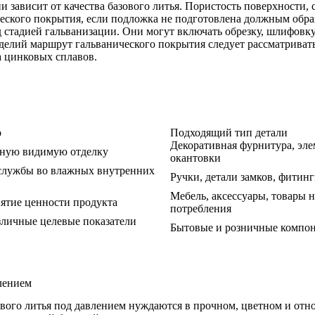
 зависит от качества базового литья. Пористость поверхности, 
ического покрытия, если подложка не подготовлена должным обра
 стадией гальванизации. Они могут включать обрезку, шлифовк
елий маршрут гальванического покрытия следует рассматривать
а
цинковых сплавов
.
о
Подходящий тип детали
Декоративная фурнитура, эл
ьную видимую отделку
окантовки
 службы во влажных внутренних
Ручки, детали замков, фитин
Мебель, аксессуары, товары 
ятие ценности продукта
потребления
зличные целевые показатели
Бытовые и розничные компо
лением
кового литья под давлением нуждаются в прочном, цветном и от