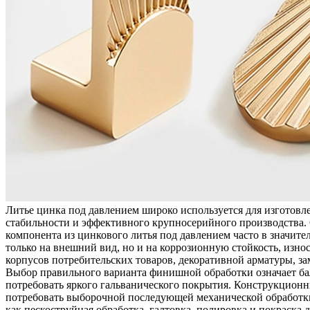
Литье цинка под давлением
широко используется для изготовл
стабильности и эффективного крупносерийного производства. 
компонента из цинкового литья под давлением часто в значит
только на внешний вид, но и на коррозионную стойкость, изно
корпусов потребительских товаров, декоративной арматуры, з
Выбор правильного варианта финишной обработки означает ба
потребовать яркого гальванического покрытия. Конструкцион
потребовать выборочной
последующей механической обработк
как
пескоструйная обработка
,
галтовка
, полировка и покраска 