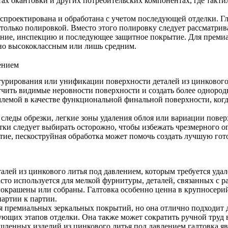
тах окантовки и других потребительских компонентах, где такт
спроектирована и обработана с учетом последующей отделки. Гл
только полировкой. Вместо этого полировку следует рассматрив
ие, инспекцию и последующее защитное покрытие. Для премиаль
но высококлассным или лишь средним.
ением
стурирования или унификации поверхности деталей из цинковог
ягчить видимые неровности поверхности и создать более одно
лемой в качестве функциональной финальной поверхности, когд
т следы обрезки, легкие зоны удаления облоя или вариации пове
ки следует выбирать осторожно, чтобы избежать чрезмерного о
ытие, пескоструйная обработка может помочь создать лучшую гот
талей из цинкового литья под давлением, которым требуется удал
сто используется для мелкой фурнитуры, деталей, связанных с 
 окрашены или собраны. Галтовка особенно ценна в крупносери
партии к партии.
 премиальных зеркальных покрытий, но она отлично подходит д
ующих этапов отделки. Она также может сократить ручной труд 
шленных изделий из цинкового литья под давлением галтовка я