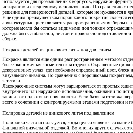
используется для промышленных корпусов, наружной фурнитуры
истиранию и ежедневному использованию. По сравнению с не
решение для поверхностей деталей, которые не нуждаются в яр
Еще одним преимуществом порошкового покрытия является его
архитектурные цвета являются распространенным выбором в за
которые могли бы остаться видимыми под тонким отражающим 
должна быть стабильной, чистой и правильно подготовленной 
сборке.
Покраска деталей из цинкового литья под давлением
Покраска
является еще одним распространенным методом отделк
более экономичная косметическая отделка. Окрашенные цинков
декоративных узлах, где необходим определенный цвет, блеск 
визуального дизайна. По сравнению с порошковым покрытием,
эстетика.
Лакокрасочные системы могут варьироваться от простых защит
внутреннего или наружного использования, ожиданий по истир
зависит от подготовки поверхности. Если базовая отливка шеро
всего в сочетании с контролируемыми этапами подготовки и п
Полировка деталей из цинкового литья под давлением
Полировка часто используется, когда целью является создание
финальной визуальной отделкой. Во многих других случаях э