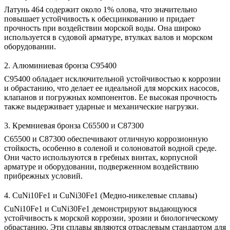
Латунь 464
содержит около 1% олова, что значительно
повышает устойчивость к обесцинкованию и придает
прочность при воздействии морской воды. Она широко
используется в судовой арматуре, втулках валов и морском
оборудовании.
2. Алюминиевая бронза C95400
C95400
обладает исключительной устойчивостью к коррозии
и обрастанию, что делает ее идеальной для морских насосов,
клапанов и погружных компонентов. Ее высокая прочность
также выдерживает ударные и механические нагрузки.
3. Кремниевая бронза C65500 и C87300
C65500
и
C87300
обеспечивают отличную коррозионную
стойкость, особенно в соленой и солоноватой водной среде.
Они часто используются в гребных винтах, корпусной
арматуре и оборудовании, подверженном воздействию
прибрежных условий.
4. CuNi10Fe1 и CuNi30Fe1 (Медно-никелевые сплавы)
CuNi10Fe1
и
CuNi30Fe1
демонстрируют выдающуюся
устойчивость к морской коррозии, эрозии и биологическому
обрастанию. Эти сплавы являются отраслевым стандартом для