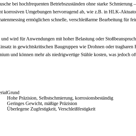
äusche bei hochfrequenten Betriebszuständen ohne starke Schmierung –
eicht korrosiven Umgebungen hervorragend ab, wie z.B. in HLK-Aktuat
atenmessing
ermöglichen schnelle, verschleißarme Bearbeitung für fe
eit und wird für Anwendungen mit hoher Belastung oder Stoßbeanspruc
 Einsatz in gewichtskritischen Baugruppen wie Drohnen oder tragbaren
inium und können mehr als niedrigwertige Stähle kosten, was jedoch oft
rial
Grund
Hohe Präzision, Selbstschmierung, korrosionsbeständig
Geringes Gewicht, mäßige Präzision
Überlegene Zugfestigkeit, Verschleißfestigkeit