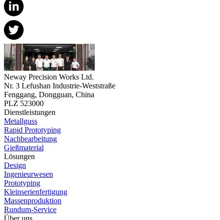
Neway Precision Works Ltd.
Nr. 3 Lefushan Industrie-Weststraße
Fenggang, Dongguan, China
PLZ 523000
Dienstleistungen
Metallguss
Rapid Prototyping
Nachbearbeitung
Gießmaterial
Lösungen
Design
Ingenieurwesen
Prototyping
Kleinserienfertigung
Massenproduktion
Rundum-Service
Über uns