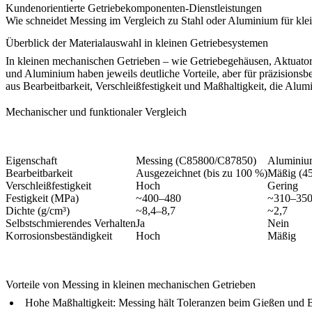
Kundenorientierte Getriebekomponenten-Dienstleistungen
Wie schneidet Messing im Vergleich zu Stahl oder Aluminium für kle
Überblick der Materialauswahl in kleinen Getriebesystemen
In kleinen mechanischen Getrieben – wie Getriebegehäusen, Aktuatore
und Aluminium haben jeweils deutliche Vorteile, aber für präzision
aus Bearbeitbarkeit, Verschleißfestigkeit und Maßhaltigkeit, die Alu
Mechanischer und funktionaler Vergleich
Eigenschaft
Messing (C85800/C87850)
Aluminiu
Bearbeitbarkeit
Ausgezeichnet (bis zu 100 %)
Mäßig (4
Verschleißfestigkeit
Hoch
Gering
Festigkeit (MPa)
~400–480
~310–35
Dichte (g/cm³)
~8,4–8,7
~2,7
Selbstschmierendes Verhalten
Ja
Nein
Korrosionsbeständigkeit
Hoch
Mäßig
Vorteile von Messing in kleinen mechanischen Getrieben
Hohe Maßhaltigkeit
: Messing hält Toleranzen beim Gießen und B