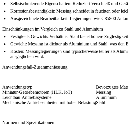
Selbstschmierende Eigenschaften
: Reduziert Verschleiß und Ger
Korrosionsbeständigkeit
: Messing schneidet in feuchten oder l
Ausgezeichnete Bearbeitbarkeit
: Legierungen wie
C85800 Autom
Einschränkungen im Vergleich zu Stahl und Aluminium
Festigkeits-Gewichts-Verhältnis
: Stahl bietet höhere Zugfestigk
Gewicht
: Messing ist dichter als Aluminium und Stahl, was den
Kosten
: Messinglegierungen sind typischerweise teurer als Alum
ausgeglichen wird.
Anwendungsfall-Zusammenfassung
Anwendungstyp
Bevorzugtes Mate
Miniatur-Getriebemotoren (HLK, IoT)
Messing
Leichtbau-Antriebssysteme
Aluminium
Mechanische Antriebseinheiten mit hoher Belastung
Stahl
Normen und Spezifikationen