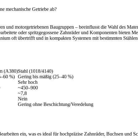
ine mechanische Getriebe ab?
n und motorgetriebenen Baugruppen – beeinflusst die Wahl des Material
sbearbeitete oder spritzgegossene Zahnräder und Komponenten bieten
Me
minium oft übertrifft und in kompakten Systemen mit bestimmten Stählen
m (A380)
Stahl (1018/4140)
5–60 %)
Gering bis mäßig (25–40 %)
Sehr hoch
0
~450–900
~7,8
Nein
Gering ohne Beschichtung/Veredelung
earbeiten ein, was es ideal für hochpräzise Zahnräder, Buchsen und S