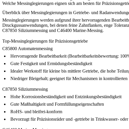
Welche Messinglegierungen eignen sich am besten für Präzisionsget
Überblick über Messinglegierungen in Getriebe- und Radanwendung
Messinglegierungen werden aufgrund ihrer hervorragenden Bearbeitbar
Druckgussanwendungen, bei denen feine Zahnflanken, enge Toleranze
C87850 Siliziummessing
und
C46400 Marine-Messing
.
Top-Messinglegierungen für Präzisionsgetriebe
C85800 Automatenmessing
Hervorragende Bearbeitbarkeit (Bearbeitbarkeitsbewertung: 100
Gute Festigkeit und Ermüdungsbeständigkeit
Idealer Werkstoff für kleine bis mittlere Getriebe, die hohe Teilu
Niedriger Bleigehalt; geeignet für Mechanismen in kontrolliert
C87850 Siliziummessing
Hohe Korrosionsbeständigkeit und Entzinkungsbeständigkeit
Gute Maßhaltigkeit und Formfüllungseigenschaften
RoHS- und bleifrei-konform
Bevorzugt für Präzisionsräder und -getriebe in Trinkwasser- od