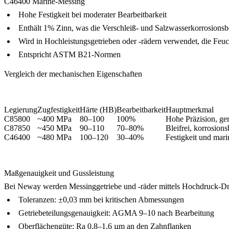
C46400 Marine-Messing
Hohe Festigkeit bei moderater Bearbeitbarkeit
Enthält 1% Zinn, was die Verschleiß- und Salzwasserkorrosionsb
Wird in Hochleistungsgetrieben oder -rädern verwendet, die Feuc
Entspricht ASTM B21-Normen
Vergleich der mechanischen Eigenschaften
Legierung
Zugfestigkeit
Härte (HB)
Bearbeitbarkeit
Hauptmerkmal
C85800
~400 MPa
80–100
100%
Hohe Präzision, ge
C87850
~450 MPa
90–110
70–80%
Bleifrei, korrosion
C46400
~480 MPa
100–120
30–40%
Festigkeit und mari
Maßgenauigkeit und Gussleistung
Bei Neway werden Messinggetriebe und -räder mittels Hochdruck-D
Toleranzen: ±0,03 mm bei kritischen Abmessungen
Getriebeteilungsgenauigkeit: AGMA 9–10 nach Bearbeitung
Oberflächengüte: Ra 0,8–1,6 µm an den Zahnflanken