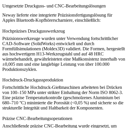
Umgesetzte Druckguss- und CNC-Bearbeitungslösungen
Neway lieferte eine integrierte Präzisionsfertigungslösung für
Apples Bluetooth-Kopfhörerscharniere, einschließlich:
Hochpräzises Druckgusswerkzeug
Präzisionswerkzeuge wurden unter Verwendung fortschrittlicher
CAD-Software (SolidWorks) entwickelt und durch
Formfüllsimulationen (Moldex3D) validiert. Die Formen, hergestellt
aus hochwertigem
H13-Werkzeugstahl
und auf 48 HRC
wärmebehandelt, gewährleisteten eine Maßkonsistenz innerhalb von
±0,005 mm und eine langlebige Leistung von über 100.000
Produktionszyklen.
Hochdruck-Druckgussproduktion
Fortschrittliche Hochdruck-Gießmaschinen arbeiteten bei Drücken
von 100–150 MPa unter strikter Einhaltung der Norm ISO 8062-3.
Eine präzise Temperaturkontrolle (geschmolzenes Aluminium bei
680–710 °C) minimierte die Porosität (<0,05 %) und sicherte so die
strukturelle Integrität und Haltbarkeit der Komponenten.
Präzise CNC-Bearbeitungsoperationen
Anschließende präzise
CNC-Bearbeitung
wurde eingesetzt, um