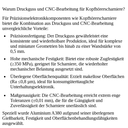
Warum Druckguss und CNC-Bearbeitung für Kopfhörerscharniere?
Für Präzisionselektronikkomponenten wie Kopfhörerscharniere
bietet die Kombination aus Druckguss und CNC-Bearbeitung
unvergleichliche Vorteile:
Präzisionsfertigung:
Der Druckguss gewährleistet eine
konsistente und wiederholbare Produktion, ideal für komplexe
und miniature Geometrien bis hinab zu einer Wandstärke von
0,5 mm.
Hohe mechanische Festigkeit:
Bietet eine robuste Zugfestigkeit
(≥350 MPa), geeignet für Scharniere, die wiederholter
mechanischer Belastung ausgesetzt sind.
Überlegene Oberflächenqualität:
Erzielt makellose Oberflächen
(Ra ≤0,8 µm), ideal für konsumgüterttaugliche
Unterhaltungselektronik.
Maßgenauigkeit:
Die CNC-Bearbeitung erreicht extrem enge
Toleranzen (±0,01 mm), die für die Gängigkeit und
Zuverlässigkeit der Scharniere unerlässlich sind.
Speziell wurde
Aluminium A380
aufgrund seiner überlegenen
Gießbarkeit, Festigkeit und Oberflächenbehandlungsfähigkeiten
ausgewählt.