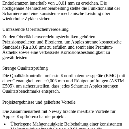
Endtoleranzen innerhalb von ±0,01 mm zu erreichen. Die
hochgenaue Mehrachsenbearbeitung stellte die Funktionalität der
Scharniere und eine konsistente mechanische Leistung über
wiederholte Zyklen sicher.
Umfassende Oberflächenveredelung
Zu den Oberflächenveredelungstechniken gehörten
Präzisionspolieren und Eloxieren, um Apples strenge kosmetische
Standards (Ra ≤0,8 µm) zu erfüllen und somit eine Premium-
Ästhetik sowie eine verbesserte Korrosionsbeständigkeit zu
gewährleisten.
Strenge Qualitätsprüfung
Die Qualitätskontrolle umfasste Koordinatenmessgeräte (KMG) mit
einer Genauigkeit von ±0,003 mm und Röntgenprüfungen (ASTM
E505), um sicherzustellen, dass jedes Scharnier Apples strengen
Qualitätsbenchmarks entsprach.
Projektergebnisse und gelieferte Vorteile
Die Zusammenarbeit mit Neway brachte messbare Vorteile für
Apples Kopfhörerscharnierprojekt:
Überlegene Maßgenauigkeit:
Beibehaltung einer konsistenten