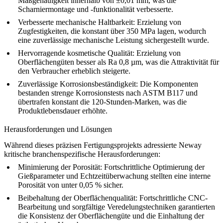
Maßgenauigkeit innerhalb von ±0,01 mm, was die
Scharniermontage und -funktionalität verbesserte.
Verbesserte mechanische Haltbarkeit:
Erzielung von
Zugfestigkeiten, die konstant über 350 MPa lagen, wodurch
eine zuverlässige mechanische Leistung sichergestellt wurde.
Hervorragende kosmetische Qualität:
Erzielung von
Oberflächengüten besser als Ra 0,8 µm, was die Attraktivität für
den Verbraucher erheblich steigerte.
Zuverlässige Korrosionsbeständigkeit:
Die Komponenten
bestanden strenge Korrosionstests nach ASTM B117 und
übertrafen konstant die 120-Stunden-Marken, was die
Produktlebensdauer erhöhte.
Herausforderungen und Lösungen
Während dieses präzisen Fertigungsprojekts adressierte Neway
kritische branchenspezifische Herausforderungen:
Minimierung der Porosität:
Fortschrittliche Optimierung der
Gießparameter und Echtzeitüberwachung stellten eine interne
Porosität von unter 0,05 % sicher.
Beibehaltung der Oberflächenqualität:
Fortschrittliche CNC-
Bearbeitung und sorgfältige Veredelungstechniken garantierten
die Konsistenz der Oberflächengüte und die Einhaltung der