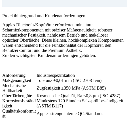
Projekthintergrund und Kundenanforderungen
Apples Bluetooth-Kopfhörer erforderten miniature
Scharnierkomponenten mit präziser Maßgenauigkeit, robuster
mechanischer Festigkeit, nahtlosem Betrieb und makelloser
optischer Oberfläche. Diese kleinen, hochkomplexen Komponenten
waren entscheidend für die Funktionalität der Kopfhörer, den
Benutzerkomfort und die Premium-Ästhetik.
Zu den wichtigsten Kundenanforderungen gehörten:
Anforderung
Industriespezifikation
Maßgenauigkeit
Toleranz ±0,01 mm (ISO 2768-fein)
Mechanische
Zugfestigkeit ≥350 MPa (ASTM B85)
Haltbarkeit
Oberflächengüte
Kosmetische Qualität, Ra ≤0,8 µm (ISO 4287)
Korrosionsbeständ
Mindestens 120 Stunden Salzsprühbeständigkeit
igkeit
(ASTM B117)
Qualitätskonformit
Apples strenge interne QC-Standards
ät