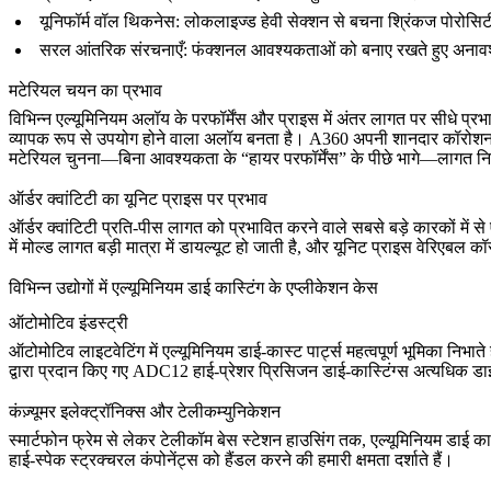
यूनिफॉर्म वॉल थिकनेस
: लोकलाइज्ड हेवी सेक्शन से बचना श्रिंकज पोरोसिट
सरल आंतरिक संरचनाएँ
: फंक्शनल आवश्यकताओं को बनाए रखते हुए अनाव
मटेरियल चयन का प्रभाव
विभिन्न
एल्यूमिनियम अलॉय
के परफॉर्मेंस और प्राइस में अंतर लागत पर सीधे प्
व्यापक रूप से उपयोग होने वाला अलॉय बनता है। A360 अपनी शानदार कॉरोशन र
मटेरियल चुनना—बिना आवश्यकता के “हायर परफॉर्मेंस” के पीछे भागे—लागत नियंत
ऑर्डर क्वांटिटी का यूनिट प्राइस पर प्रभाव
ऑर्डर क्वांटिटी प्रति-पीस लागत को प्रभावित करने वाले सबसे बड़े कारकों में स
में मोल्ड लागत बड़ी मात्रा में डायल्यूट हो जाती है, और यूनिट प्राइस वेरि
विभिन्न उद्योगों में एल्यूमिनियम डाई कास्टिंग के एप्लीकेशन केस
ऑटोमोटिव इंडस्ट्री
ऑटोमोटिव लाइटवेटिंग में एल्यूमिनियम डाई-कास्ट पार्ट्स महत्वपूर्ण भूमिका निभात
द्वारा प्रदान किए गए ADC12 हाई-प्रेशर प्रिसिजन डाई-कास्टिंग्स अत्यधिक डाइम
कंज़्यूमर इलेक्ट्रॉनिक्स और टेलीकम्युनिकेशन
स्मार्टफोन फ्रेम से लेकर टेलीकॉम बेस स्टेशन हाउसिंग तक, एल्यूमिनियम डाई कास
हाई-स्पेक स्ट्रक्चरल कंपोनेंट्स को हैंडल करने की हमारी क्षमता दर्शाते हैं।