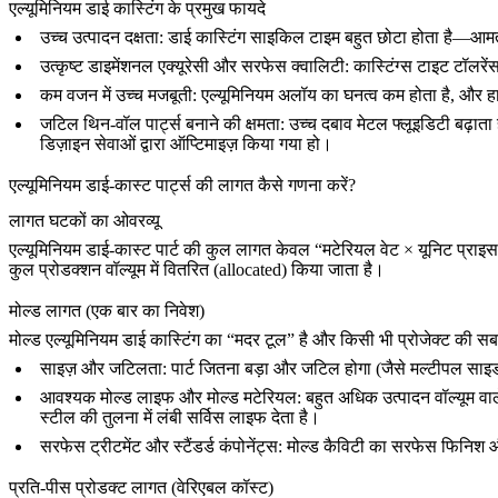
एल्यूमिनियम डाई कास्टिंग के प्रमुख फायदे
उच्च उत्पादन दक्षता
: डाई कास्टिंग साइकिल टाइम बहुत छोटा होता है—आ
उत्कृष्ट डाइमेंशनल एक्यूरेसी और सरफेस क्वालिटी
: कास्टिंग्स टाइट टॉल
कम वजन में उच्च मजबूती
: एल्यूमिनियम अलॉय का घनत्व कम होता है, और हाई-प
जटिल थिन-वॉल पार्ट्स बनाने की क्षमता
: उच्च दबाव मेटल फ्लूइडिटी बढ़ा
डिज़ाइन सेवाओं
द्वारा ऑप्टिमाइज़ किया गया हो।
एल्यूमिनियम डाई-कास्ट पार्ट्स की लागत कैसे गणना करें?
लागत घटकों का ओवरव्यू
एल्यूमिनियम डाई-कास्ट पार्ट की कुल लागत केवल “मटेरियल वेट × यूनिट प्राइस”
कुल प्रोडक्शन वॉल्यूम में वितरित (allocated) किया जाता है।
मोल्ड लागत (एक बार का निवेश)
मोल्ड एल्यूमिनियम डाई कास्टिंग का “मदर टूल” है और किसी भी प्रोजेक्ट की सब
साइज़ और जटिलता
: पार्ट जितना बड़ा और जटिल होगा (जैसे मल्टीपल साइड
आवश्यक मोल्ड लाइफ और मोल्ड मटेरियल
: बहुत अधिक उत्पादन वॉल्यूम वाल
स्टील की तुलना में लंबी सर्विस लाइफ देता है।
सरफेस ट्रीटमेंट और स्टैंडर्ड कंपोनेंट्स
: मोल्ड कैविटी का सरफेस फिनिश और 
प्रति-पीस प्रोडक्ट लागत (वेरिएबल कॉस्ट)