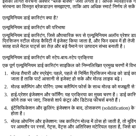
इसकी लागत संरचना अक्सर “ब्लैक बॉक्स” जैसी लगती है। आपके व्यावहारिक गाइड
संरचना का विस्तृत ब्रेकडाउन समझाएगा, ताकि आप अधिक स्मार्ट निर्णय ले सके
एल्यूमिनियम डाई कास्टिंग क्या है?
एल्यूमिनियम डाई कास्टिंग की परिभाषा
एल्यूमिनियम डाई कास्टिंग, जिसे औपचारिक रूप से एल्यूमिनियम अलॉय प्रेशर डाई
प्रिसिजन स्टील मोल्ड कैविटी में इंजेक्ट किया जाता है, और फिर दबाव में ही तेजी
सतह वाले मेटल पार्ट्स का तेज़ और बड़े पैमाने पर उत्पादन संभव बनाती है।
एल्यूमिनियम डाई कास्टिंग की स्टेप-बाय-स्टेप प्रक्रिया
एक पूर्ण एल्यूमिनियम डाई कास्टिंग साइकिल को निम्नलिखित प्रमुख चरणों में व
मोल्ड तैयारी और स्प्रेइंग
: पहले, पहले से निर्मित प्रिसिजन मोल्ड को डाई क
जाता है ताकि पार्ट आसानी से इजेक्ट हो सके और मोल्ड लाइफ बढ़े।
मोल्ड क्लैम्पिंग और पोरिंग
: उच्च क्लैम्पिंग फोर्स के साथ मोल्ड को मजबूती
हाई-प्रेशर इंजेक्शन और फॉर्मिंग
: यह प्रक्रिया का मुख्य चरण है। डाई कास्
कोने तक भर जाए, जिससे शार्प कंटूर और डिटेल्ड फीचर्स बनते हैं।
इंटेंसिफिकेशन और कूलिंग
: इंजेक्शन के बाद, ठोसकरण (solidification) 
होता है।
मोल्ड ओपनिंग और इजेक्शन
: जब कास्टिंग मोल्ड में ठोस हो जाती है, तो म
पर आमतौर पर रनर्स, गेट्स, वेंट्स और अतिरिक्त मटेरियल रहता है, जिसे ब