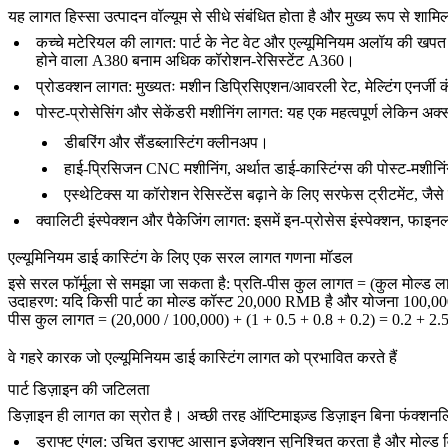
यह लागत हिस्सा उत्पादन वॉल्यूम से सीधे संबंधित होता है और मुख्य रूप से शामि
कच्चे मटेरियल की लागत
: पार्ट के नेट वेट और
एल्यूमिनियम अलॉय
की खपत क
होने वाला
A380
बनाम अधिक कॉरोशन-रेसिस्टेंट
A360
।
प्रोडक्शन लागत
: मुख्यतः मशीन डिप्रिसिएशन/आवरली रेट, मेल्टिंग एनर्
पोस्ट-प्रोसेसिंग और सेकेंडरी मशीनिंग लागत
: यह एक महत्वपूर्ण लेकिन अ
डीबरिंग
और
सैंडब्लास्टिंग
क्लीनअप।
हाई-प्रिसिजन
CNC मशीनिंग
, अर्थात
डाई-कास्टिंग्स की पोस्ट-मशीनि
एस्थेटिक्स या कॉरोशन रेसिस्टेंस बढ़ाने के लिए सरफेस ट्रीटमेंट, जैसे
क्वालिटी इंस्पेक्शन और पैकेजिंग लागत
: इसमें इन-प्रोसेस इंस्पेक्शन, फाइ
एल्यूमिनियम डाई कास्टिंग के लिए एक सरल लागत गणना मॉडल
इसे सरल फॉर्मूला से समझा जा सकता है: प्रति-पीस कुल लागत = (कुल मोल्ड लागत
उदाहरण
: यदि किसी पार्ट का मोल्ड कॉस्ट 20,000 RMB है और योजना 100,000
पीस कुल लागत = (20,000 / 100,000) + (1 + 0.5 + 0.8 + 0.2) = 0.2 + 2.5 =
वे गहरे कारक जो एल्यूमिनियम डाई कास्टिंग लागत को प्रभावित करते हैं
पार्ट डिज़ाइन की जटिलता
डिज़ाइन ही लागत का स्रोत है। अच्छी तरह ऑप्टिमाइज़्ड डिज़ाइन बिना फंक
ड्राफ्ट एंगल
: उचित ड्राफ्ट आसान इजेक्शन सुनिश्चित करता है और मोल्ड 