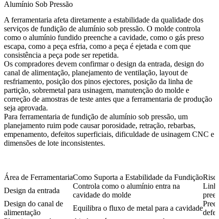
Alumínio Sob Pressão
A ferramentaria afeta diretamente a estabilidade da qualidade dos
serviços de fundição de alumínio sob pressão. O molde controla
como o alumínio fundido preenche a cavidade, como o gás preso
escapa, como a peça esfria, como a peça é ejetada e com que
consistência a peça pode ser repetida.
Os compradores devem confirmar o design da entrada, design do
canal de alimentação, planejamento de ventilação, layout de
resfriamento, posição dos pinos ejectores, posição da linha de
partição, sobremetal para usinagem, manutenção do molde e
correção de amostras de teste antes que a ferramentaria de produção
seja aprovada.
Para
ferramentaria de fundição de alumínio sob pressão
, um
planejamento ruim pode causar porosidade, retração, rebarbas,
empenamento, defeitos superficiais, dificuldade de usinagem CNC e
dimensões de lote inconsistentes.
Área de Ferramentaria
Como Suporta a Estabilidade da Fundição
Risc
Controla como o alumínio entra na
Linha
Design da entrada
cavidade do molde
preen
Design do canal de
Pree
Equilibra o fluxo de metal para a cavidade
alimentação
defei