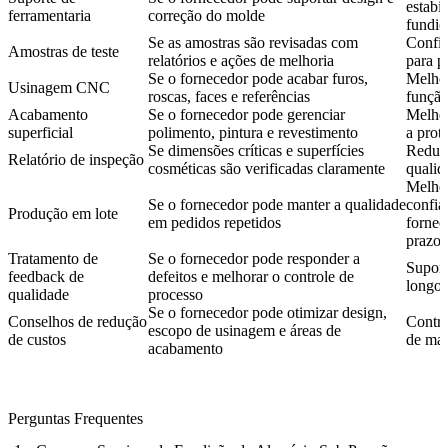
estabi
ferramentaria
correção do molde
fundiç
Se as amostras são revisadas com
Confir
Amostras de teste
relatórios e ações de melhoria
para p
Se o fornecedor pode acabar furos,
Melhor
Usinagem CNC
roscas, faces e referências
funçã
Acabamento
Se o fornecedor pode gerenciar
Melhor
superficial
polimento, pintura e revestimento
a prot
Se dimensões críticas e superfícies
Reduz 
Relatório de inspeção
cosméticas são verificadas claramente
qualid
Melho
Se o fornecedor pode manter a qualidade
confia
Produção em lote
em pedidos repetidos
fornec
prazo
Tratamento de
Se o fornecedor pode responder a
Suport
feedback de
defeitos e melhorar o controle de
longo 
qualidade
processo
Se o fornecedor pode otimizar design,
Conselhos de redução
Contro
escopo de usinagem e áreas de
de custos
de man
acabamento
Perguntas Frequentes