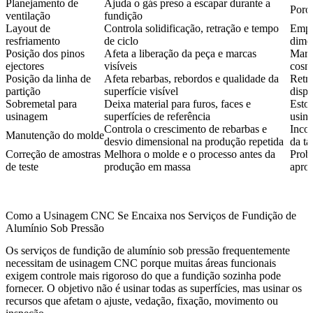
Planejamento de
Ajuda o gás preso a escapar durante a
Poros
ventilação
fundição
Layout de
Controla solidificação, retração e tempo
Empe
resfriamento
de ciclo
dime
Posição dos pinos
Afeta a liberação da peça e marcas
Marca
ejectores
visíveis
cosmé
Posição da linha de
Afeta rebarbas, rebordos e qualidade da
Retr
partição
superfície visível
dispu
Sobremetal para
Deixa material para furos, faces e
Estoq
usinagem
superfícies de referência
usin
Controla o crescimento de rebarbas e
Incon
Manutenção do molde
desvio dimensional na produção repetida
da ta
Correção de amostras
Melhora o molde e o processo antes da
Prob
de teste
produção em massa
apro
Como a Usinagem CNC Se Encaixa nos Serviços de Fundição de
Alumínio Sob Pressão
Os serviços de fundição de alumínio sob pressão frequentemente
necessitam de usinagem CNC porque muitas áreas funcionais
exigem controle mais rigoroso do que a fundição sozinha pode
fornecer. O objetivo não é usinar todas as superfícies, mas usinar os
recursos que afetam o ajuste, vedação, fixação, movimento ou