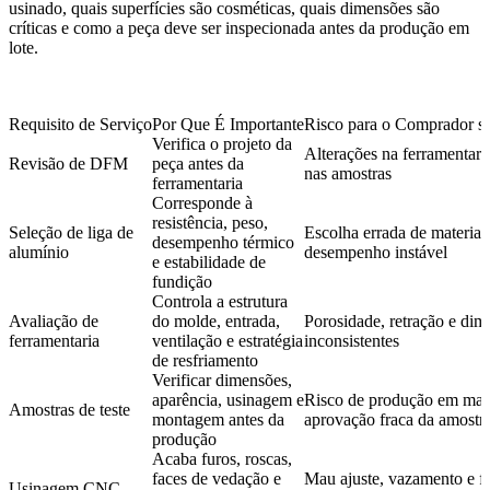
usinado, quais superfícies são cosméticas, quais dimensões são
críticas e como a peça deve ser inspecionada antes da produção em
lote.
Requisito de Serviço
Por Que É Importante
Risco para o Comprador s
Verifica o projeto da
Alterações na ferramentaria
Revisão de DFM
peça antes da
nas amostras
ferramentaria
Corresponde à
resistência, peso,
Seleção de liga de
Escolha errada de material
desempenho térmico
alumínio
desempenho instável
e estabilidade de
fundição
Controla a estrutura
Avaliação de
do molde, entrada,
Porosidade, retração e dim
ferramentaria
ventilação e estratégia
inconsistentes
de resfriamento
Verificar dimensões,
aparência, usinagem e
Risco de produção em mas
Amostras de teste
montagem antes da
aprovação fraca da amostr
produção
Acaba furos, roscas,
faces de vedação e
Mau ajuste, vazamento e f
Usinagem CNC