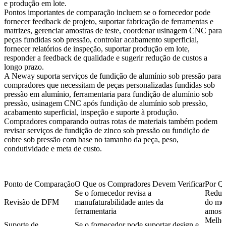
e produção em lote.
Pontos importantes de comparação incluem se o fornecedor pode
fornecer feedback de projeto, suportar
fabricação de ferramentas e
matrizes
, gerenciar amostras de teste, coordenar
usinagem CNC para
peças fundidas sob pressão
, controlar acabamento superficial,
fornecer relatórios de inspeção, suportar produção em lote,
responder a feedback de qualidade e sugerir redução de custos a
longo prazo.
A Neway suporta serviços de fundição de alumínio sob pressão para
compradores que necessitam de
peças personalizadas fundidas sob
pressão em alumínio
, ferramentaria para fundição de alumínio sob
pressão, usinagem CNC após fundição de alumínio sob pressão,
acabamento superficial, inspeção e suporte à produção.
Compradores comparando outras rotas de materiais também podem
revisar
serviços de fundição de zinco sob pressão
ou
fundição de
cobre sob pressão
com base no tamanho da peça, peso,
condutividade e meta de custo.
Ponto de Comparação
O Que os Compradores Devem Verificar
Por Qu
Se o fornecedor revisa a
Reduz
Revisão de DFM
manufaturabilidade antes da
do mol
ferramentaria
amostr
Melho
Suporte de
Se o fornecedor pode suportar design e