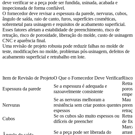
deve verificar se a peça pode ser fundida, usinada, acabada e
inspecionada de forma confiável.
O fornecedor deve revisar a espessura da parede, nervuras, cubos,
ângulo de saída, raio de canto, furos, superfícies cosméticas,
sobremetal para usinagem e requisitos de acabamento superficial.
Esses fatores afetam a estabilidade de preenchimento, risco de
retração, risco de porosidade, liberação do molde, custo de usinagem
CNC e aparência final.
Uma revisão de projeto robusta pode reduzir falhas no molde de
teste, modificações no molde, problemas pós-usinagem, defeitos de
acabamento superficial e retrabalho em lote.
Item de Revisão de Projeto
O Que o Fornecedor Deve Verificar
Risco 
Retraç
Se a espessura é adequada e
Espessura da parede
porosi
razoavelmente consistente
empen
Se as nervuras melhoram a
Mau
Nervuras
resistência sem criar pontos quentes
preenc
espessos
retraçã
Se os cubos são muito espessos ou
Retraç
Cubos
difíceis de preencher
de fix
Marca
Se a peça pode ser liberada do
arrasto
Ângulo de saída