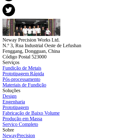
Neway Precision Works Ltd.
N.º 3, Rua Industrial Oeste de Lefushan
Fenggang, Dongguan, China
Código Postal 523000
Serviços
Fundição de Metais
Prototipagem Rápida
Pós-processamento
Materiais de Fundição
Soluções
Design
Engenharia
Prototipagem
Fabricação de Baixo Volume
Produção em Massa
Serviço Completo
Sobre
NewayPrecision