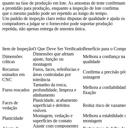
quanto na fase de produção em lote. As amostras de teste confirmam
a prontidão para produção, enquanto a inspeção de lote confirma
que o mesmo padrão pode ser repetido ao longo do tempo.
Um padrão de inspeção claro reduz disputas de qualidade e ajuda os
compradores a julgar se o fornecedor pode suportar produção
repetida, não apenas entrega de amostra única.
Item de Inspeção
O Que Deve Ser Verificado
Benefício para o Compr
Dimensões que afetam
Dimensões
Melhora a confiança na
ajuste, função ou
críticas
qualidade
montagem
Recursos
Furos, faces, referências e
Confirma a precisão pós-
usinados em
áreas controladas por
usinagem
CNC
tolerância
Tamanho da rosca,
Melhora a confiabilidade
Furos roscados
profundidade, limpeza e
fixação
alinhamento
Planicidade, acabamento
Faces de
superficial e defeitos
Reduz risco de vazamen
vedação
visíveis
Montagem, vedação e
Melhora a estabilidade d
Planicidade
superfícies de contato
montagem
Ajuste com componentes