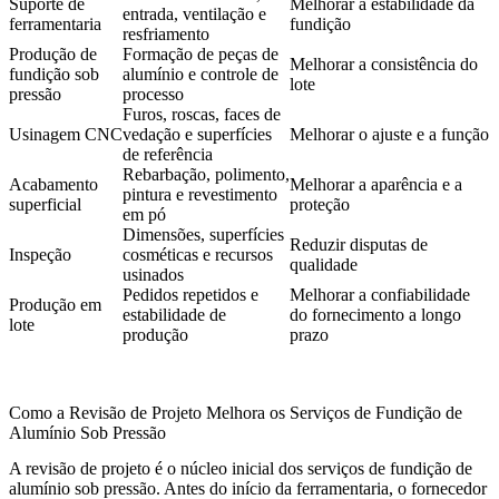
Suporte de
Melhorar a estabilidade da
entrada, ventilação e
ferramentaria
fundição
resfriamento
Produção de
Formação de peças de
Melhorar a consistência do
fundição sob
alumínio e controle de
lote
pressão
processo
Furos, roscas, faces de
Usinagem CNC
vedação e superfícies
Melhorar o ajuste e a função
de referência
Rebarbação, polimento,
Acabamento
Melhorar a aparência e a
pintura e revestimento
superficial
proteção
em pó
Dimensões, superfícies
Reduzir disputas de
Inspeção
cosméticas e recursos
qualidade
usinados
Pedidos repetidos e
Melhorar a confiabilidade
Produção em
estabilidade de
do fornecimento a longo
lote
produção
prazo
Como a Revisão de Projeto Melhora os Serviços de Fundição de
Alumínio Sob Pressão
A revisão de projeto é o núcleo inicial dos serviços de fundição de
alumínio sob pressão. Antes do início da ferramentaria, o fornecedor