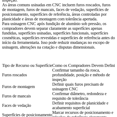
inspeção.
As áreas comuns usinadas em CNC incluem furos roscados, furos
de montagem, furos de mancais, faces de vedação, superfícies de
posicionamento, superfícies de referência, áreas controladas por
planicidade e áreas de montagem com tolerância apertada.
Para
usinagem CNC após fundição de alumínio sob pressão
, os
compradores devem separar claramente as superfícies apenas
fundidas, superfícies usinadas, superfícies funcionais, superfícies
cosméticas, superfícies revestidas e superfícies de referência antes do
início da ferramentaria. Isso pode reduzir mudanças no escopo de
usinagem, alterações na cotação e disputas dimensionais.
Tipo de Recurso ou Superfície
Como os Compradores Devem Definir
Confirmar tamanho da rosca,
Furos roscados
profundidade, posição e método de
inspeção
Definir quais furos precisam de
Furos de montagem
usinagem CNC
Confirmar diâmetro, redondeza e
Furos de mancais
requisito de tolerância
Definir requisitos de planicidade e
Faces de vedação
acabamento superficial
Marcar recursos de posicionamento e
Superfícies de posicionamento