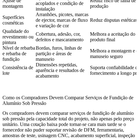
Ajuste de
Reduz risco de falha de
acoplados e condição de
montagem
produção
instalação
Arranhões, picotes, marcas
Superfícies
de ejector, marcas de fluxo
Reduz disputas estéticas
cosméticas
e variação de cor
Qualidade do
Cobertura, adesão, cor,
Melhora a aceitação do
revestimento ou
defeitos e mascaramento
produto final
pintura
Nível de rebarba
Bordas, furos, linhas de
Melhora a montagem e o
e rebarba de
partição e áreas de
manuseio seguro
fundição
manuseio
Dimensões repetidas,
Consistência de
Suporta confiabilidade d
aparência e resultados de
lote
fornecimento a longo pr
acabamento
Como os Compradores Devem Comparar Serviços de Fundição de
Alumínio Sob Pressão
Os compradores devem comparar serviços de fundição de alumínio
sob pressão pela capacidade total do projeto, não apenas pelo preço
unitário. Uma cotação baixa pode tornar-se cara mais tarde se o
fornecedor não puder suportar revisão de DFM, ferramentaria,
amostras de teste, usinagem CNC, acabamento superficial, inspeção