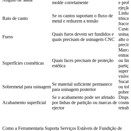
molde corretamente
e prob
ejeção
Linhas 
Se os cantos suportam o fluxo de
Raio de canto
trinca
metal e reduzem a tensão
fracos
Custo 
Quais furos devem ser fundidos e
usinag
Furos
quais precisam de usinagem CNC
alto o
precis
Marca
entrada
Quais faces precisam de proteção
ou lin
Superfícies cosméticas
estética
partiç
superfí
visívei
Sucata
Se material suficiente permanece
Sobremetal para usinagem
ou tole
para usinagem posterior
pobre
Se o acabamento pode ser afetado
Disput
Acabamento superficial
por linhas de partição ou marcas de
cosmét
ejector
retrab
Como a Ferramentaria Suporta Serviços Estáveis de Fundição de