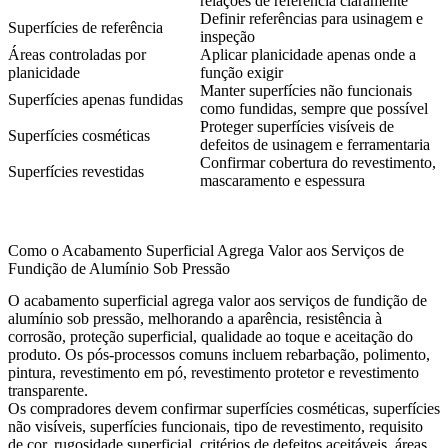
relações de referência claramente
Definir referências para usinagem e
Superfícies de referência
inspeção
Áreas controladas por
Aplicar planicidade apenas onde a
planicidade
função exigir
Manter superfícies não funcionais
Superfícies apenas fundidas
como fundidas, sempre que possível
Proteger superfícies visíveis de
Superfícies cosméticas
defeitos de usinagem e ferramentaria
Confirmar cobertura do revestimento,
Superfícies revestidas
mascaramento e espessura
Como o Acabamento Superficial Agrega Valor aos Serviços de
Fundição de Alumínio Sob Pressão
O acabamento superficial agrega valor aos serviços de fundição de
alumínio sob pressão, melhorando a aparência, resistência à
corrosão, proteção superficial, qualidade ao toque e aceitação do
produto. Os pós-processos comuns incluem rebarbação, polimento,
pintura, revestimento em pó, revestimento protetor e revestimento
transparente.
Os compradores devem confirmar superfícies cosméticas, superfícies
não visíveis, superfícies funcionais, tipo de revestimento, requisito
de cor, rugosidade superficial, critérios de defeitos aceitáveis, áreas